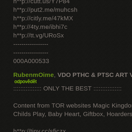
h**p://cutt.us/Y7P84
h**p://put2.me/muhcsh
h**p://citly.me/47kMX
h**p://4ty.me/ibhi7c
h**p://tt.vg/URoSx
-----------------
-----------------
000A000533
RubenmOime
,
VDO PTHC & PTSC ART 
odpovědět
:::::::::::::::: ONLY THE BEST ::::::::::::::::
Content from TOR websites Magic Kingdo
Childs Play, Baby Heart, Giftbox, Hoarders
h**p://tiny.cc/sficzx