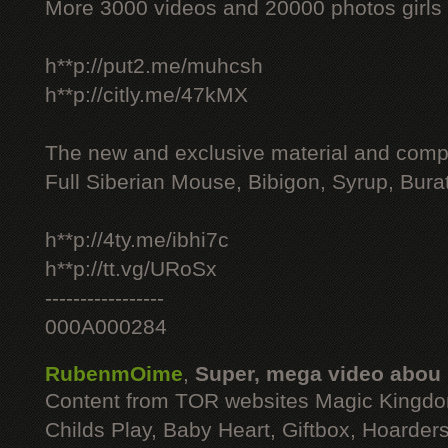
More 3000 videos and 20000 photos girls
h**p://put2.me/muhcsh
h**p://citly.me/47kMX
The new and exclusive material and compl
Full Siberian Mouse, Bibigon, Syrup, Bura
h**p://4ty.me/ibhi7c
h**p://tt.vg/URoSx
-----------------
000A000284
RubenmOime
,
Super, mega video abou
Content from TOR websites Magic Kingdo
Childs Play, Baby Heart, Giftbox, Hoarders