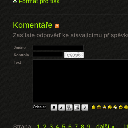
Formát pro tisk
Komentáře
Zasílate odpověď ke stávajícímu příspěvk
Jméno
Kontrola
Text
Strana:
1
2
3
4
5
6
7
8
9
další »
...
1