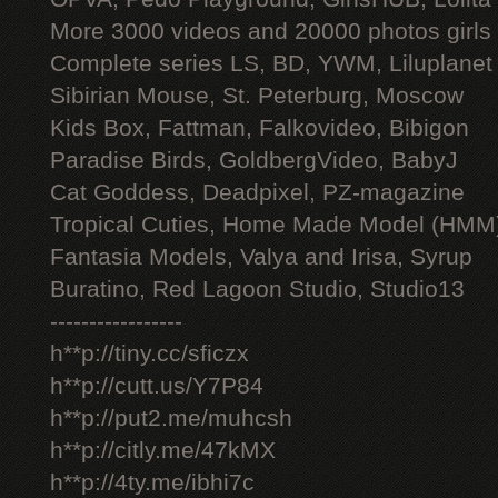
More 3000 videos and 20000 photos girls
Complete series LS, BD, YWM, Liluplanet
Sibirian Mouse, St. Peterburg, Moscow
Kids Box, Fattman, Falkovideo, Bibigon
Paradise Birds, GoldbergVideo, BabyJ
Cat Goddess, Deadpixel, PZ-magazine
Tropical Cuties, Home Made Model (HMM
Fantasia Models, Valya and Irisa, Syrup
Buratino, Red Lagoon Studio, Studio13
-----------------
h**p://tiny.cc/sficzx
h**p://cutt.us/Y7P84
h**p://put2.me/muhcsh
h**p://citly.me/47kMX
h**p://4ty.me/ibhi7c