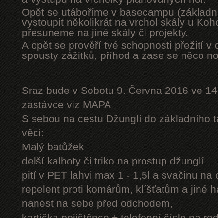
Opět se utáboříme v basecampu (základní
vystoupit několikrát na vrchol skály u Ko
přesuneme na jiné skály či projekty.
A opět se prověří tvé schopnosti přežití v 
spousty zážitků, příhod a zase se něco n
Sraz bude v Sobotu 9. Června 2016 ve 14
zastávce viz MAPA
S sebou na cestu Džunglí do základního tá
věci:
Malý batůžek
delší kalhoty či triko na prostup džunglí
pití v PET lahvi max 1 - 1,5l a svačinu na
repelent proti komárům, klíšťatům a jiné 
nanést na sebe před odchodem,
kartička pojištěnce + telefonní číslo na rod