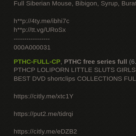
Full Siberian Mouse, Bibigon, Syrup, Bura
h**p://4ty.me/ibhi7c
h**p://tt.vg/URoSx
-----------------
000A000031
PTHC-FULL-CP
,
PTHC free series full
(6
PTHCP LOLIPORN LITTLE SLUTS GIRL
BEST DVD shortclips COLLECTIONS FU
https://citly.me/xtc1Y
https://put2.me/tidrqi
https://citly.me/eDZB2