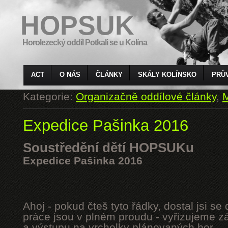
HOPSUK
Horolezecký oddíl Potkali se u Kolína
ACT
O NÁS
ČLÁNKY
SKÁLY KOLÍNSKO
PRŮ
Kategorie:
Organizačně oddílové články
,
M
Expedice Pašinka 2016
Soustředění dětí HOPSUKu
Expedice Pašinka 2016
Ahoj - pokud čteš tyto řádky, dostal jsi s
práce jsou v plném proudu - vyřizujeme z
a výstupu na vrcholky plánovaných hor.