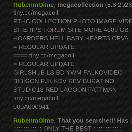
RubenmOime
,
megacollection
(5.8.2026
tiny.cc/megacoll
PTHC COLLECTION PHOTO IMAGE VID
SITERIPS FORUM SITE MORE 4000 GB
HOARDERS HELL BABY HEARTS OPVA
= REGULAR UPDATE
==== tiny.cc/megacoll
= REGULAR UPDATE
GIRLSHUB LS BD YWM FALKOVIDEO
BIBIGON PJK KDV RBV BURATINO
STUDIO13 RED LAGOON FATTMAN
tiny.cc/megacoll
000A000941
RubenmOime
,
That you searched! Has
:::::::::::::::: ONLY THE BEST ::::::::::::::::