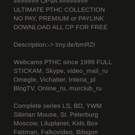
####### OPVA ########
ULTIMATE РТНС COLLECTION
NO PAY, PREMIUM or PAYLINK
DOWNLOAD ALL СР FOR FREE
Description:-> lmy.de/bmRZI
Webcams РТНС since 1999 FULL
STICKAM, Skype, video_mail_ru
Omegle, Vichatter, Interia_pl
BlogTV, Online_ru, murclub_ru
Complete series LS, BD, YWM
Sibirian Mouse, St. Peterburg
Moscow, Liluplanet, Kids Box
Fattman, Falkovideo, Bibigon