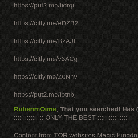
https://put2.me/tidrqi
https://citly.me/eDZB2
https://citly.me/BzAJI
https://citly.me/v6ACg
https://citly.me/Z0Nnv
https://put2.me/iotnbj
RubenmOime
,
That you searched! Has
:::::::::::::::: ONLY THE BEST ::::::::::::::::
Content from TOR websites Magic Kingdo