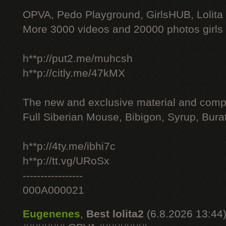
OPVA, Pedo Playground, GirlsHUB, Lolita 
More 3000 videos and 20000 photos girls
h**p://put2.me/muhcsh
h**p://citly.me/47kMX
The new and exclusive material and compl
Full Siberian Mouse, Bibigon, Syrup, Bura
h**p://4ty.me/ibhi7c
h**p://tt.vg/URoSx
-----------------
000A000021
Eugenenes
,
Best lolita2
(6.8.2026 13:44