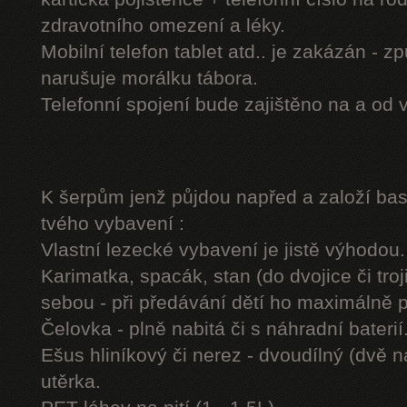
zdravotního omezení a léky.
Mobilní telefon tablet atd.. je zakázán - 
narušuje morálku tábora.
Telefonní spojení bude zajištěno na a od 
K šerpům jenž půjdou napřed a založí b
tvého vybavení :
Vlastní lezecké vybavení je jistě výhodou.
Karimatka, spacák, stan (do dvojice či troj
sebou - při předávání dětí ho maximálně 
Čelovka - plně nabitá či s náhradní baterií
Ešus hliníkový či nerez - dvoudílný (dvě n
utěrka.