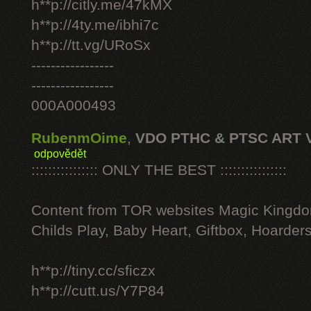
h**p://citly.me/47kMX
h**p://4ty.me/ibhi7c
h**p://tt.vg/URoSx
-----------------
-----------------
000A000493
RubenmOime
,
VDO PTHC & PTSC ART 
odpovědět
:::::::::::::::: ONLY THE BEST ::::::::::::::::
Content from TOR websites Magic Kingdo
Childs Play, Baby Heart, Giftbox, Hoarders
h**p://tiny.cc/sficzx
h**p://cutt.us/Y7P84