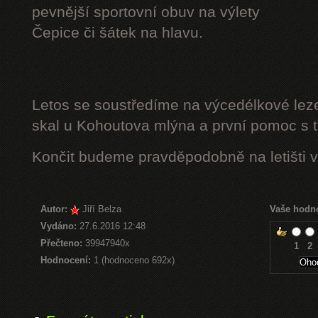
pevnější sportovní obuv na výlety
Čepice či šátek na hlavu.
Letos se soustředíme na výcedélkové leze
skal u Kohoutova mlýna a první pomoc s t
Končit budeme pravděpodobně na letišti v
Autor:
Jiří Belza
Vaše hodn
Vydáno:
27.6.2016 12:48
Přečteno:
39947940x
1
2
Hodnocení:
1 (hodnoceno 692x)