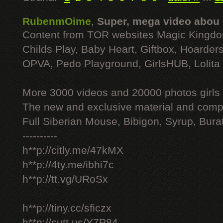
RubenmOime
,
Super, mega video abou
Content from TOR websites Magic Kingdo
Childs Play, Baby Heart, Giftbox, Hoarders
OPVA, Pedo Playground, GirlsHUB, Lolita 
More 3000 videos and 20000 photos girls
The new and exclusive material and compl
Full Siberian Mouse, Bibigon, Syrup, Bura
----------
h**p://citly.me/47kMX
h**p://4ty.me/ibhi7c
h**p://tt.vg/URoSx
h**p://tiny.cc/sficzx
h**p://cutt.us/Y7P84