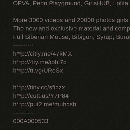
OPVA, Pedo Playground, GirlsHUB, Lolita 
More 3000 videos and 20000 photos girls
The new and exclusive material and compl
Full Siberian Mouse, Bibigon, Syrup, Bura
----------
h**p://citly.me/47kMX
h**p://4ty.me/ibhi7c
h**p://tt.vg/URoSx
h**p://tiny.cc/sficzx
h**p://cutt.us/Y7P84
h**p://put2.me/muhcsh
----------
000A000533