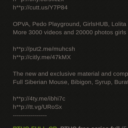
h**p://cutt.us/Y7P84
OPVA, Pedo Playground, GirlsHUB, Lolita 
More 3000 videos and 20000 photos girls
h**p://put2.me/muhcsh
h**p://citly.me/47kMX
The new and exclusive material and compl
Full Siberian Mouse, Bibigon, Syrup, Bura
h**p://4ty.me/ibhi7c
h**p://tt.vg/URoSx
-----------------