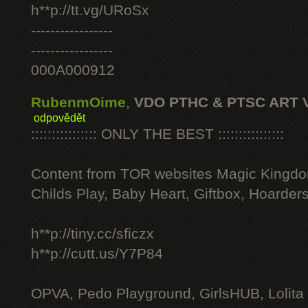
h**p://tt.vg/URoSx
-----------------
-----------------
000A000912
RubenmOime
,
VDO PTHC & PTSC ART 
odpovědět
:::::::::::::::: ONLY THE BEST ::::::::::::::::
Content from TOR websites Magic Kingdo
Childs Play, Baby Heart, Giftbox, Hoarders
h**p://tiny.cc/sficzx
h**p://cutt.us/Y7P84
OPVA, Pedo Playground, GirlsHUB, Lolita 