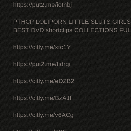
https://put2.me/iotnbj
PTHCP LOLIPORN LITTLE SLUTS GIRL
BEST DVD shortclips COLLECTIONS FU
https://citly.me/xtc1Y
https://put2.me/tidrqi
https://citly.me/eDZB2
https://citly.me/BzAJI
https://citly.me/v6ACg