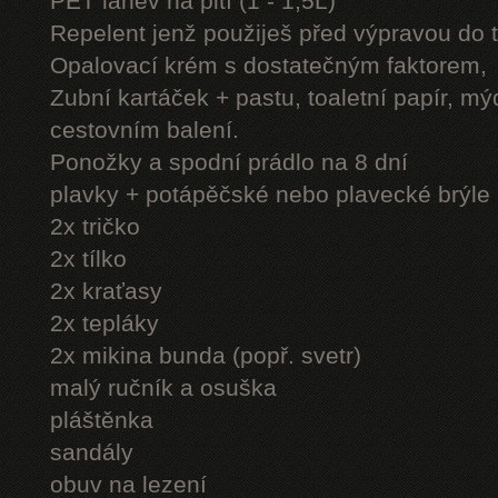
PET láhev na pití (1 - 1,5L)
Repelent jenž použiješ před výpravou do 
Opalovací krém s dostatečným faktorem,
Zubní kartáček + pastu, toaletní papír, mý
cestovním balení.
Ponožky a spodní prádlo na 8 dní
plavky + potápěčské nebo plavecké brýle
2x tričko
2x tílko
2x kraťasy
2x tepláky
2x mikina bunda (popř. svetr)
malý ručník a osuška
pláštěnka
sandály
obuv na lezení