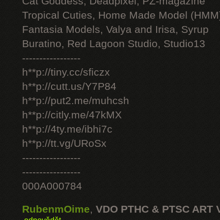
Cat Goddess, Deadpixel, PZ-magazine
Tropical Cuties, Home Made Model (HMM
Fantasia Models, Valya and Irisa, Syrup
Buratino, Red Lagoon Studio, Studio13
-----------------
h**p://tiny.cc/sficzx
h**p://cutt.us/Y7P84
h**p://put2.me/muhcsh
h**p://citly.me/47kMX
h**p://4ty.me/ibhi7c
h**p://tt.vg/URoSx
-----------------
-----------------
000A000784
RubenmOime
,
VDO PTHC & PTSC ART 