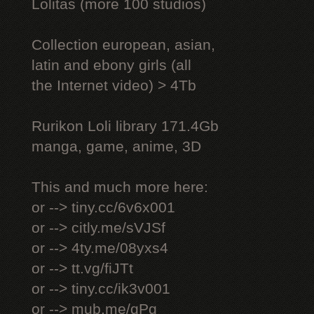
Lоlitаs (more 100 studios)
Collection european, asian,
latin and ebony girls (all
the Internet video) > 4Tb
Rurikon Lоli library 171.4Gb
manga, game, anime, 3D
This and much more here:
or --> tiny.cc/6v6x001
or --> citly.me/sVJSf
or --> 4ty.me/08yxs4
or --> tt.vg/fiJTt
or --> tiny.cc/ik3v001
or --> mub.me/qPg