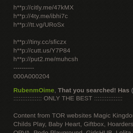
h**p://citly.me/47kMX
h**p://4ty.me/ibhi7c
h**p://tt.vg/URoSx
h**p://tiny.cc/sficzx
h**p://cutt.us/Y7P84
h**p://put2.me/muhcsh
----------
000A000204
RubenmOime
,
That you searched! Has
:::::::::::::::: ONLY THE BEST ::::::::::::::::
Content from TOR websites Magic Kingdo
Childs Play, Baby Heart, Giftbox, Hoarders
OPVA, Pedo Playground, GirlsHUB, Lolita 