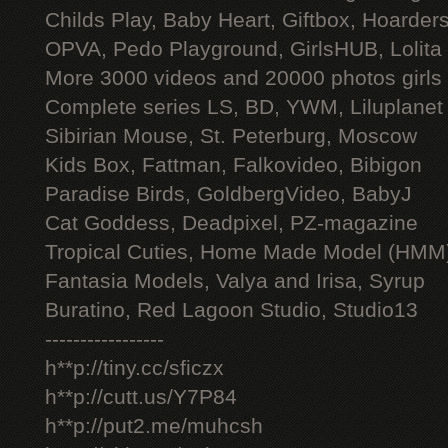
Childs Play, Baby Heart, Giftbox, Hoarders
OPVA, Pedo Playground, GirlsHUB, Lolita 
More 3000 videos and 20000 photos girls
Complete series LS, BD, YWM, Liluplanet
Sibirian Mouse, St. Peterburg, Moscow
Kids Box, Fattman, Falkovideo, Bibigon
Paradise Birds, GoldbergVideo, BabyJ
Cat Goddess, Deadpixel, PZ-magazine
Tropical Cuties, Home Made Model (HMM
Fantasia Models, Valya and Irisa, Syrup
Buratino, Red Lagoon Studio, Studio13
-----------------
h**p://tiny.cc/sficzx
h**p://cutt.us/Y7P84
h**p://put2.me/muhcsh