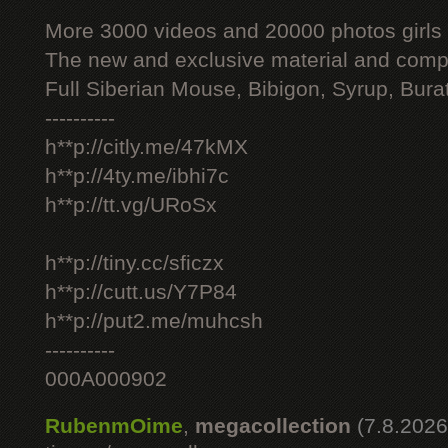
More 3000 videos and 20000 photos girls
The new and exclusive material and compl
Full Siberian Mouse, Bibigon, Syrup, Bura
----------
h**p://citly.me/47kMX
h**p://4ty.me/ibhi7c
h**p://tt.vg/URoSx
h**p://tiny.cc/sficzx
h**p://cutt.us/Y7P84
h**p://put2.me/muhcsh
----------
000A000902
RubenmOime
,
megacollection
(7.8.2026