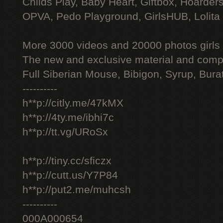
Childs Play, Baby Heart, Giftbox, Hoarders
OPVA, Pedo Playground, GirlsHUB, Lolita 
More 3000 videos and 20000 photos girls
The new and exclusive material and compl
Full Siberian Mouse, Bibigon, Syrup, Bura
----------
h**p://citly.me/47kMX
h**p://4ty.me/ibhi7c
h**p://tt.vg/URoSx
h**p://tiny.cc/sficzx
h**p://cutt.us/Y7P84
h**p://put2.me/muhcsh
----------
000A000654