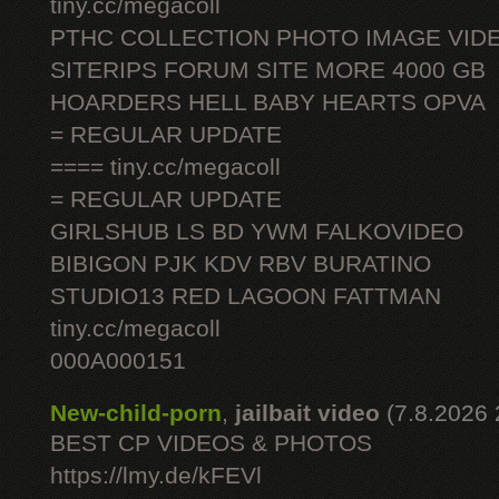
tiny.cc/megacoll
PTHC COLLECTION PHOTO IMAGE VID
SITERIPS FORUM SITE MORE 4000 GB
HOARDERS HELL BABY HEARTS OPVA
= REGULAR UPDATE
==== tiny.cc/megacoll
= REGULAR UPDATE
GIRLSHUB LS BD YWM FALKOVIDEO
BIBIGON PJK KDV RBV BURATINO
STUDIO13 RED LAGOON FATTMAN
tiny.cc/megacoll
000A000151
New-child-porn
,
jailbait video
(7.8.2026 
BEST CP VIDEOS & PHOTOS
https://lmy.de/kFEVl