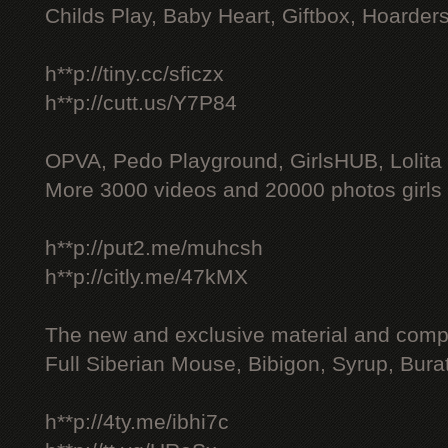
Childs Play, Baby Heart, Giftbox, Hoarders
h**p://tiny.cc/sficzx
h**p://cutt.us/Y7P84
OPVA, Pedo Playground, GirlsHUB, Lolita 
More 3000 videos and 20000 photos girls
h**p://put2.me/muhcsh
h**p://citly.me/47kMX
The new and exclusive material and compl
Full Siberian Mouse, Bibigon, Syrup, Bura
h**p://4ty.me/ibhi7c