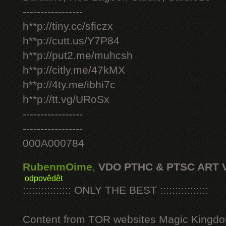
-----------------
h**p://tiny.cc/sficzx
h**p://cutt.us/Y7P84
h**p://put2.me/muhcsh
h**p://citly.me/47kMX
h**p://4ty.me/ibhi7c
h**p://tt.vg/URoSx
-----------------
-----------------
000A000784
RubenmOime
,
VDO PTHC & PTSC ART 
odpovědět
:::::::::::::::: ONLY THE BEST ::::::::::::::::
Content from TOR websites Magic Kingdo