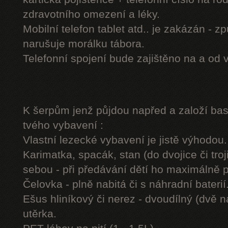
zdravotního omezení a léky.
Mobilní telefon tablet atd.. je zakázán - 
narušuje morálku tábora.
Telefonní spojení bude zajištěno na a od 
K šerpům jenž půjdou napřed a založí b
tvého vybavení :
Vlastní lezecké vybavení je jistě výhodou.
Karimatka, spacák, stan (do dvojice či troj
sebou - při předávání dětí ho maximálně 
Čelovka - plně nabitá či s náhradní baterií
Ešus hliníkový či nerez - dvoudílný (dvě n
utěrka.