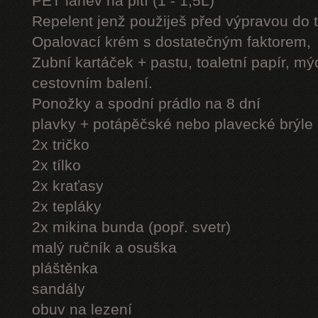
PET láhev na pití (1 - 1,5L)
Repelent jenž použiješ před výpravou do 
Opalovací krém s dostatečným faktorem,
Zubní kartáček + pastu, toaletní papír, mý
cestovním balení.
Ponožky a spodní prádlo na 8 dní
plavky + potápěčské nebo plavecké brýle
2x tričko
2x tílko
2x kraťasy
2x tepláky
2x mikina bunda (popř. svetr)
malý ručník a osuška
pláštěnka
sandály
obuv na lezení