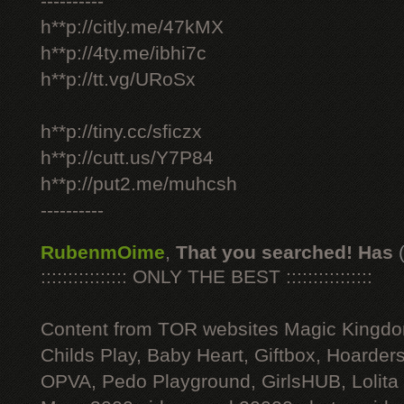
----------
h**p://citly.me/47kMX
h**p://4ty.me/ibhi7c
h**p://tt.vg/URoSx
h**p://tiny.cc/sficzx
h**p://cutt.us/Y7P84
h**p://put2.me/muhcsh
----------
RubenmOime
,
That you searched! Has
:::::::::::::::: ONLY THE BEST ::::::::::::::::
Content from TOR websites Magic Kingdo
Childs Play, Baby Heart, Giftbox, Hoarders
OPVA, Pedo Playground, GirlsHUB, Lolita 