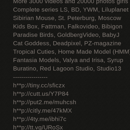
More 3000 videos and 20000 photos girls
Complete series LS, BD, YWM, Liluplanet
Sibirian Mouse, St. Peterburg, Moscow
Kids Box, Fattman, Falkovideo, Bibigon
Paradise Birds, GoldbergVideo, BabyJ
Cat Goddess, Deadpixel, PZ-magazine
Tropical Cuties, Home Made Model (HMM
Fantasia Models, Valya and Irisa, Syrup
Buratino, Red Lagoon Studio, Studio13
-----------------
h**p://tiny.cc/sficzx
h**p://cutt.us/Y7P84
h**p://put2.me/muhcsh
h**p://citly.me/47kMX
h**p://4ty.me/ibhi7c
h**p://tt.vg/URoSx