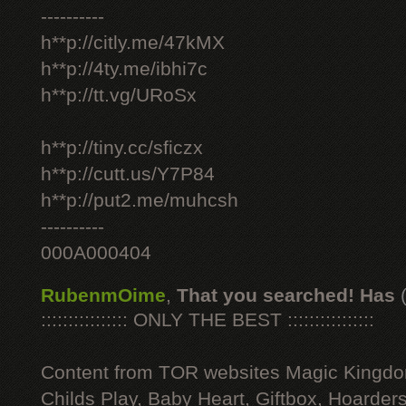
----------
h**p://citly.me/47kMX
h**p://4ty.me/ibhi7c
h**p://tt.vg/URoSx
h**p://tiny.cc/sficzx
h**p://cutt.us/Y7P84
h**p://put2.me/muhcsh
----------
000A000404
RubenmOime
,
That you searched! Has
:::::::::::::::: ONLY THE BEST ::::::::::::::::
Content from TOR websites Magic Kingdo
Childs Play, Baby Heart, Giftbox, Hoarders