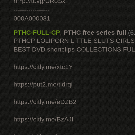
h**p://tt.vg/URoSx
-----------------
000A000031
PTHC-FULL-CP
,
PTHC free series full
(6
PTHCP LOLIPORN LITTLE SLUTS GIRL
BEST DVD shortclips COLLECTIONS FU
https://citly.me/xtc1Y
https://put2.me/tidrqi
https://citly.me/eDZB2
https://citly.me/BzAJI