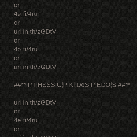
or
4e.fi/4ru
or
uri.in.th/zGDtV
or
4e.fi/4ru
or
uri.in.th/zGDtV
##** PT¦HSSS C¦P Ki¦DoS P¦EDO¦S ##**
uri.in.th/zGDtV
or
4e.fi/4ru
or