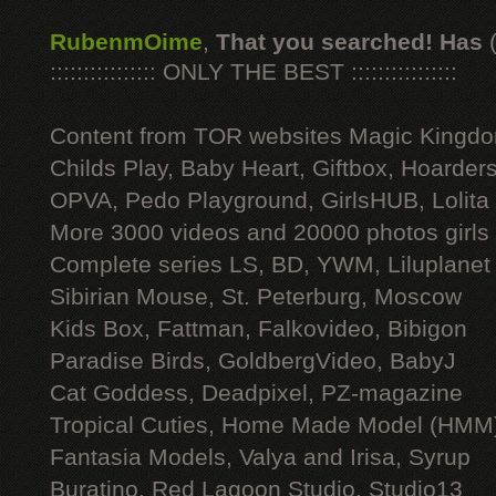
RubenmOime
,
That you searched! Has
:::::::::::::::: ONLY THE BEST ::::::::::::::::
Content from TOR websites Magic Kingdo
Childs Play, Baby Heart, Giftbox, Hoarders
OPVA, Pedo Playground, GirlsHUB, Lolita 
More 3000 videos and 20000 photos girls
Complete series LS, BD, YWM, Liluplanet
Sibirian Mouse, St. Peterburg, Moscow
Kids Box, Fattman, Falkovideo, Bibigon
Paradise Birds, GoldbergVideo, BabyJ
Cat Goddess, Deadpixel, PZ-magazine
Tropical Cuties, Home Made Model (HMM
Fantasia Models, Valya and Irisa, Syrup
Buratino, Red Lagoon Studio, Studio13