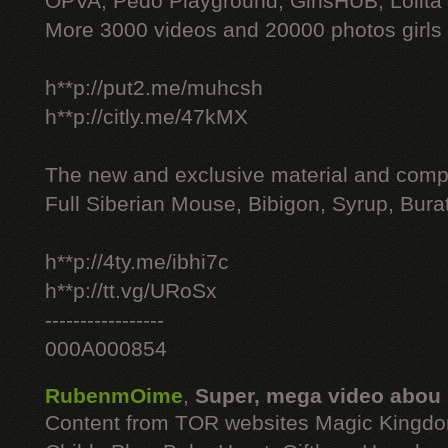
OPVA, Pedo Playground, GirlsHUB, Lolita 
More 3000 videos and 20000 photos girls
h**p://put2.me/muhcsh
h**p://citly.me/47kMX
The new and exclusive material and compl
Full Siberian Mouse, Bibigon, Syrup, Bura
h**p://4ty.me/ibhi7c
h**p://tt.vg/URoSx
-----------------
000A000854
RubenmOime
,
Super, mega video abou
Content from TOR websites Magic Kingdo