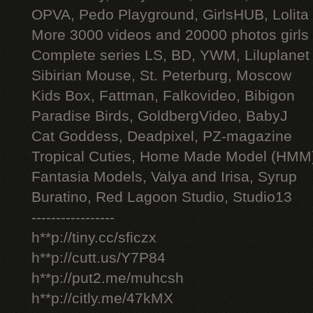
OPVA, Pedo Playground, GirlsHUB, Lolita 
More 3000 videos and 20000 photos girls
Complete series LS, BD, YWM, Liluplanet
Sibirian Mouse, St. Peterburg, Moscow
Kids Box, Fattman, Falkovideo, Bibigon
Paradise Birds, GoldbergVideo, BabyJ
Cat Goddess, Deadpixel, PZ-magazine
Tropical Cuties, Home Made Model (HMM
Fantasia Models, Valya and Irisa, Syrup
Buratino, Red Lagoon Studio, Studio13
-----------------
h**p://tiny.cc/sficzx
h**p://cutt.us/Y7P84
h**p://put2.me/muhcsh
h**p://citly.me/47kMX