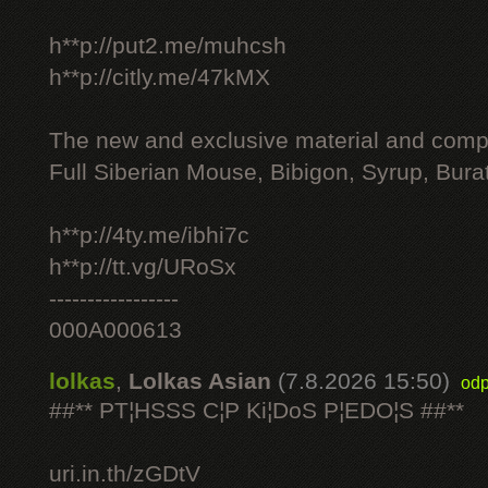
h**p://put2.me/muhcsh
h**p://citly.me/47kMX
The new and exclusive material and compl
Full Siberian Mouse, Bibigon, Syrup, Bura
h**p://4ty.me/ibhi7c
h**p://tt.vg/URoSx
-----------------
000A000613
lolkas
,
Lolkas Asian
(7.8.2026 15:50)
odp
##** PT¦HSSS C¦P Ki¦DoS P¦EDO¦S ##**
uri.in.th/zGDtV