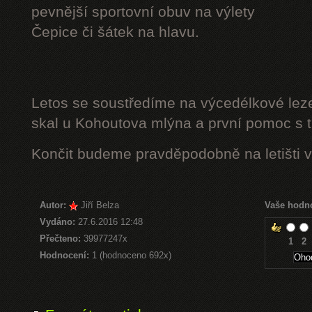
pevnější sportovní obuv na výlety
Čepice či šátek na hlavu.
Letos se soustředíme na výcedélkové leze
skal u Kohoutova mlýna a první pomoc s t
Končit budeme pravděpodobně na letišti v
Autor:
Jiří Belza
Vaše hodn
Vydáno:
27.6.2016 12:48
Přečteno:
39977247x
1
2
Hodnocení:
1 (hodnoceno 692x)