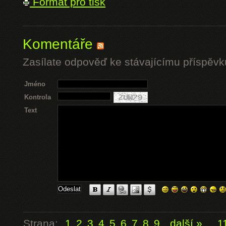
Formát pro tisk
Komentáře
Zasílate odpověď ke stávajícímu příspěvk
Jméno
Kontrola
Text
Strana:
1
2
3
4
5
6
7
8
9
další »
...
1