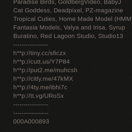
Paradise Birds, GoldbergVideo, BabyJ
Cat Goddess, Deadpixel, PZ-magazine
Tropical Cuties, Home Made Model (HMM
Fantasia Models, Valya and Irisa, Syrup
Buratino, Red Lagoon Studio, Studio13
-----------------
h**p://tiny.cc/sficzx
h**p://cutt.us/Y7P84
h**p://put2.me/muhcsh
h**p://citly.me/47kMX
h**p://4ty.me/ibhi7c
h**p://tt.vg/URoSx
-----------------
-----------------
000A000893