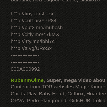
-----------------
h**p://tiny.cc/sficzx
h**p://cutt.us/Y7P84
h**p://put2.me/muhcsh
h**p://citly.me/47kMX
h**p://4ty.me/ibhi7c
h**p://tt.vg/URoSx
-----------------
-----------------
000A000992
RubenmOime
,
Super, mega video abou
Content from TOR websites Magic Kingdo
Childs Play, Baby Heart, Giftbox, Hoarders
OPVA, Pedo Playground, GirlsHUB, Lolita 