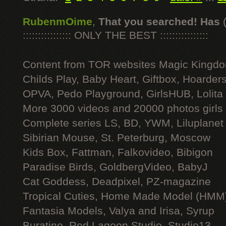
RubenmOime
,
That you searched! Has
:::::::::::::::: ONLY THE BEST ::::::::::::::::
Content from TOR websites Magic Kingdo
Childs Play, Baby Heart, Giftbox, Hoarders
OPVA, Pedo Playground, GirlsHUB, Lolita 
More 3000 videos and 20000 photos girls
Complete series LS, BD, YWM, Liluplanet
Sibirian Mouse, St. Peterburg, Moscow
Kids Box, Fattman, Falkovideo, Bibigon
Paradise Birds, GoldbergVideo, BabyJ
Cat Goddess, Deadpixel, PZ-magazine
Tropical Cuties, Home Made Model (HMM
Fantasia Models, Valya and Irisa, Syrup
Buratino, Red Lagoon Studio, Studio13