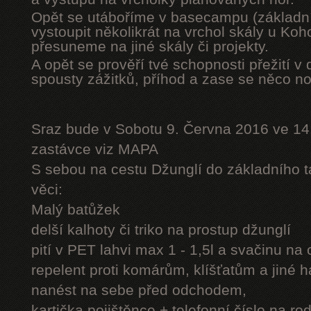
Opět se utáboříme v basecampu (základní
vystoupit několikrát na vrchol skály u Ko
přesuneme na jiné skály či projekty.
A opět se prověří tvé schopnosti přežití v 
spousty zážitků, příhod a zase se něco n
Sraz bude v Sobotu 9. Června 2016 ve 14
zastávce viz MAPA
S sebou na cestu Džunglí do základního tá
věci:
Malý batůžek
delší kalhoty či triko na prostup džunglí
pití v PET lahvi max 1 - 1,5l a svačinu na
repelent proti komárům, klíšťatům a jiné 
nanést na sebe před odchodem,
kartička pojištěnce + telefonní číslo na rod