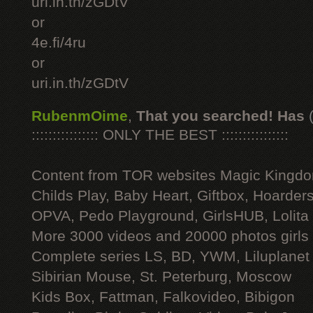
uri.in.th/zGDtV
or
4e.fi/4ru
or
uri.in.th/zGDtV
RubenmOime
,
That you searched! Has
:::::::::::::::: ONLY THE BEST ::::::::::::::::
Content from TOR websites Magic Kingdo
Childs Play, Baby Heart, Giftbox, Hoarders
OPVA, Pedo Playground, GirlsHUB, Lolita 
More 3000 videos and 20000 photos girls
Complete series LS, BD, YWM, Liluplanet
Sibirian Mouse, St. Peterburg, Moscow
Kids Box, Fattman, Falkovideo, Bibigon