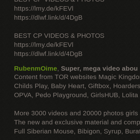
https://lmy.de/kFEVl
https://dlwf.link/d/4DgB
BEST CP VIDEOS & PHOTOS
https://lmy.de/kFEVl
https://dlwf.link/d/4DgB
RubenmOime
,
Super, mega video abou
Content from TOR websites Magic Kingdo
Childs Play, Baby Heart, Giftbox, Hoarders
OPVA, Pedo Playground, GirlsHUB, Lolita 
More 3000 videos and 20000 photos girls
The new and exclusive material and compl
Full Siberian Mouse, Bibigon, Syrup, Bura