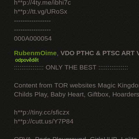
h**p://4ty.me/ibhi7c
h**p://tt.vg/URoSx
-----------------
-----------------
000A000054
RubenmOime
,
VDO PTHC & PTSC ART 
odpovědět
:::::::::::::::: ONLY THE BEST ::::::::::::::::
Content from TOR websites Magic Kingdo
Childs Play, Baby Heart, Giftbox, Hoarders
h**p://tiny.cc/sficzx
h**p://cutt.us/Y7P84