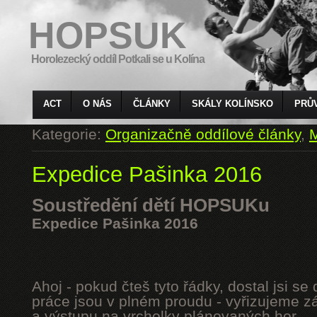
HOPSUK
Horolezecký oddíl Potkali se u Kolína
ACT
O NÁS
ČLÁNKY
SKÁLY KOLÍNSKO
PRŮ
Kategorie:
Organizačně oddílové články
,
M
Expedice Pašinka 2016
Soustředění dětí HOPSUKu
Expedice Pašinka 2016
Ahoj - pokud čteš tyto řádky, dostal jsi s
práce jsou v plném proudu - vyřizujeme z
a výstupu na vrcholky plánovaných hor.