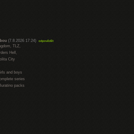
abou
(7.8.2026 17:24)
odpovědět
ngdom, TLZ,
ders Hell,
lita City
irls and boys
omplete series
Buratino packs