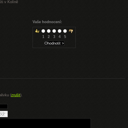
ti v Kolíně
Vaše hodnocení:
1
2
3
4
5
pěvku (
zrušit
).