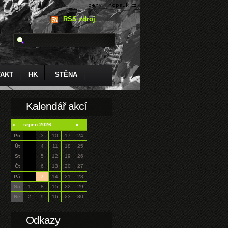
RSS zdroj
AKT
HK
STĚNA
Kalendář akcí
«
srpen 2026
»
Po
3
10
17
24
Út
4
11
18
25
St
5
12
19
26
Čt
6
13
20
27
Pá
7
14
21
28
So
1
8
15
22
29
Ne
2
9
16
23
30
Odkazy