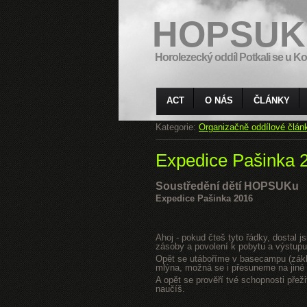
HOPSUK
Horolezecký oddíl Potkali se u Ko
ACT
O NÁS
ČLÁNKY
Kategorie:
Organizačně oddílové člán
Expedice Pašinka 
Soustředění dětí HOPSUKu
Expedice Pašinka 2016
Ahoj - pokud čteš tyto řádky, dostal 
zásoby a povolení k pobytu a výstupu
Opět se utáboříme v basecampu (zákla
mlýna, možná se i přesuneme na jiné s
A opět se prověří tvé schopnosti přeži
naučíš.