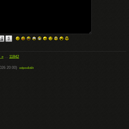
í »
...
11842
2026 20:00)
odpovědět