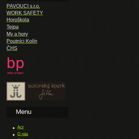
PAVOUCI s.r.o.
WORK SAFETY
Horoškola
Tejpa
My a hory
Poutníci Kolín
ČHS
Menu
Act
O nás