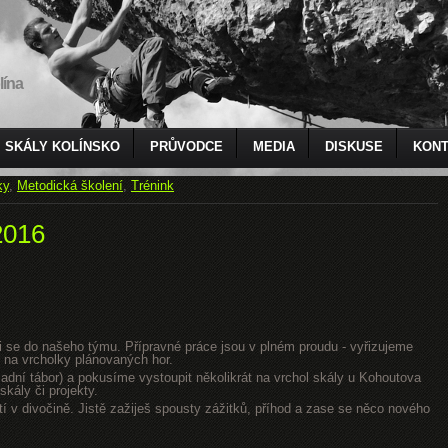
lína
SKÁLY KOLÍNSKO
PRŮVODCE
MEDIA
DISKUSE
KONT
ky
,
Metodická školení
,
Trénink
2016
jsi se do našeho týmu. Přípravné práce jsou v plném proudu - vyřizujeme
 na vrcholky plánovaných hor.
dní tábor) a pokusíme vystoupit několikrát na vrchol skály u Kohoutova
kály či projekty.
tí v divočině. Jistě zažiješ spousty zážitků, příhod a zase se něco nového