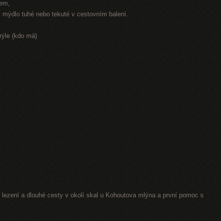
rem,
r, mýdlo tuhé nebo tekuté v cestovním balení.
rýle (kdo má)
lezení a dlouhé cesty v okolí skal u Kohoutova mlýna a první pomoc s