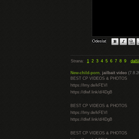
Strana:
1
2
3
4
5
6
7
8
9
dalš
New-child-porn
,
jailbait video
(7.8.
BEST CP VIDEOS & PHOTOS
https://lmy.de/kFEVl
https://dlwf.link/d/4DgB
BEST CP VIDEOS & PHOTOS
https://lmy.de/kFEVl
https://dlwf.link/d/4DgB
BEST CP VIDEOS & PHOTOS