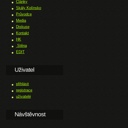
Články
Skály Kolínsko
Průvodce
Media
Diskuse
Kontakt
HK
Stěna
EDIT
Uživatel
přihlásit
registrace
uživatelé
Návštěvnost