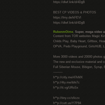
https://dlwf.link/d/4DgB
BEST CP VIDEOS & PHOTOS
https://lmy.de/kFEVl
https://dlwf.link/d/4DgB
RubenmOime
,
Super, mega video 
Content from TOR websites Magic Ki
Childs Play, Baby Heart, Giftbox, Hoar
OPVA, Pedo Playground, GirlsHUB, Lo
More 3000 videos and 20000 photos g
The new and exclusive material and c
Full Siberian Mouse, Bibigon, Syrup, 
----------
h**p://citly.me/47kMX
h**p://4ty.me/ibhi7c
h**p://tt.vg/URoSx
h**p://tiny.cc/sficzx
h**p://cutt.us/Y7P84