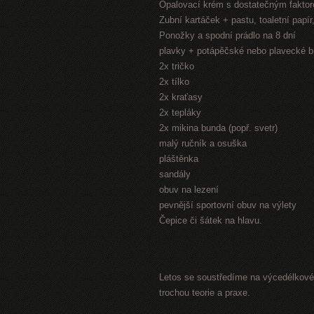
Opalovací krém s dostatečným fakto
Zubní kartáček + pastu, toaletní papí
Ponožky a spodní prádlo na 8 dní
plavky + potápěčské nebo plavecké b
2x tričko
2x tílko
2x kraťasy
2x tepláky
2x mikina bunda (popř. svetr)
malý ručník a osuška
pláštěnka
sandály
obuv na lezení
pevnější sportovní obuv na výlety
Čepice či šátek na hlavu.
Letos se soustředíme na výcedélkové 
trochou teorie a praxe.