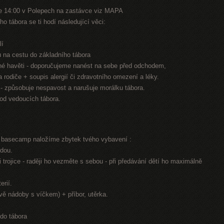
e 14:00 v Polepech na zastávce viz MAPA
o tábora se ti hodí následující věci:
lí
nu na cestu do základního tábora
jiné havěti - doporučujeme nanést na sebe před odchodem,
na rodiče + soupis alergií či zdravotního omezení a léky.
n - způsobuje nespavost a narušuje morálku tábora.
 od vedoucích tábora.
í basecamp naložíme zbytek tvého vybavení :
odou.
 trojice - raději ho vezměte s sebou - při předávání dětí ho maximálně
erií.
dvě nádoby s víčkem) + příbor, utěrka.
 do tábora