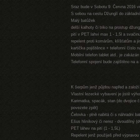
Sraz bude v Sobotu 9. Června 2016 v
S sebou na cestu Džunglí do základníh
Malý batůžek
delší kalhoty či triko na prostup džung
pití v PET lahvi max 1 - 1,5l a svači
repelent proti komárům, klíšťatům a 
kartička pojištěnce + telefonní číslo 
Mobilní telefon tablet atd.. je zakázá
Telefonní spojení bude zajištěno na a
K šerpům jenž půjdou napřed a založ
Vlastní lezecké vybavení je jistě výh
Karimatka, spacák, stan (do dvojice či
povezete zpět)
Čelovka - plně nabitá či s náhradní bat
Ešus hliníkový či nerez - dvoudílný (
PET láhev na pití (1 - 1,5L)
Repelent jenž použiješ před výpravou