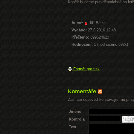
Končit budeme pravděpodobně na letiš
Autor:
Jiří Belza
Vydáno:
27.6.2016 12:48
Přečteno:
39962462x
Hodnocení:
1 (hodnoceno 692x)
Formát pro tisk
Komentáře
Zasílate odpověď ke stávajícímu přís
Jméno
Kontrola
Text