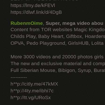
https://lmy.de/kFEVl
https://dlwf.link/d/4DgB
RubenmOime
,
Super, mega video abou
Content from TOR websites Magic Kingdo
Childs Play, Baby Heart, Giftbox, Hoarders
OPVA, Pedo Playground, GirlsHUB, Lolita 
More 3000 videos and 20000 photos girls
The new and exclusive material and compl
Full Siberian Mouse, Bibigon, Syrup, Bura
----------
h**p://citly.me/47kMX
h**p://4ty.me/ibhi7c
h**p://tt.vg/URoSx