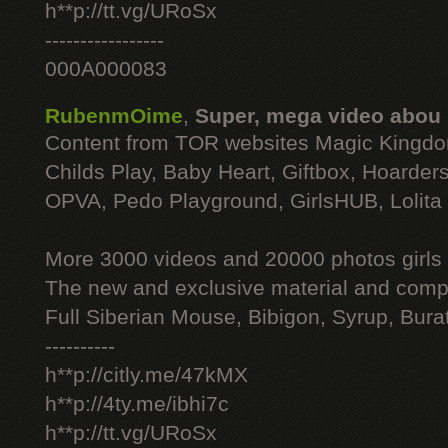
h**p://tt.vg/URoSx
-----------------
000A000083
RubenmOime
,
Super, mega video abou
Content from TOR websites Magic Kingdo
Childs Play, Baby Heart, Giftbox, Hoarders
OPVA, Pedo Playground, GirlsHUB, Lolita 
More 3000 videos and 20000 photos girls
The new and exclusive material and compl
Full Siberian Mouse, Bibigon, Syrup, Bura
----------
h**p://citly.me/47kMX
h**p://4ty.me/ibhi7c
h**p://tt.vg/URoSx