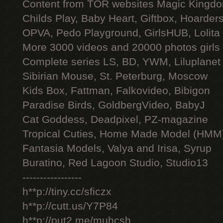
Content from TOR websites Magic Kingdo
Childs Play, Baby Heart, Giftbox, Hoarders
OPVA, Pedo Playground, GirlsHUB, Lolita 
More 3000 videos and 20000 photos girls
Complete series LS, BD, YWM, Liluplanet
Sibirian Mouse, St. Peterburg, Moscow
Kids Box, Fattman, Falkovideo, Bibigon
Paradise Birds, GoldbergVideo, BabyJ
Cat Goddess, Deadpixel, PZ-magazine
Tropical Cuties, Home Made Model (HMM
Fantasia Models, Valya and Irisa, Syrup
Buratino, Red Lagoon Studio, Studio13
-----------------
h**p://tiny.cc/sficzx
h**p://cutt.us/Y7P84
h**p://put2.me/muhcsh