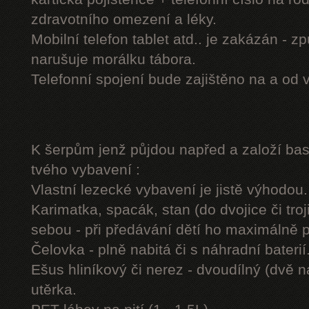
zdravotního omezení a léky.
Mobilní telefon tablet atd.. je zakázán - 
narušuje morálku tábora.
Telefonní spojení bude zajištěno na a od 
K šerpům jenž půjdou napřed a založí b
tvého vybavení :
Vlastní lezecké vybavení je jistě výhodou.
Karimatka, spacák, stan (do dvojice či troj
sebou - při předávání dětí ho maximálně 
Čelovka - plně nabitá či s náhradní baterií
Ešus hliníkový či nerez - dvoudílný (dvě n
utěrka.