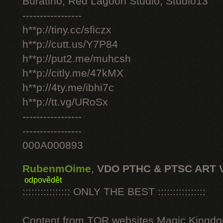
Buratino, Red Lagoon Studio, Studio13
-----------------
h**p://tiny.cc/sficzx
h**p://cutt.us/Y7P84
h**p://put2.me/muhcsh
h**p://citly.me/47kMX
h**p://4ty.me/ibhi7c
h**p://tt.vg/URoSx
-----------------
-----------------
000A000893
RubenmOime
,
VDO PTHC & PTSC ART 
odpovědět
:::::::::::::::: ONLY THE BEST ::::::::::::::::
Content from TOR websites Magic Kingdo