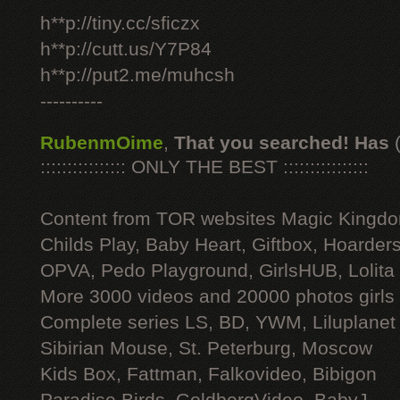
h**p://tiny.cc/sficzx
h**p://cutt.us/Y7P84
h**p://put2.me/muhcsh
----------
RubenmOime
,
That you searched! Has
:::::::::::::::: ONLY THE BEST ::::::::::::::::
Content from TOR websites Magic Kingdo
Childs Play, Baby Heart, Giftbox, Hoarders
OPVA, Pedo Playground, GirlsHUB, Lolita 
More 3000 videos and 20000 photos girls
Complete series LS, BD, YWM, Liluplanet
Sibirian Mouse, St. Peterburg, Moscow
Kids Box, Fattman, Falkovideo, Bibigon