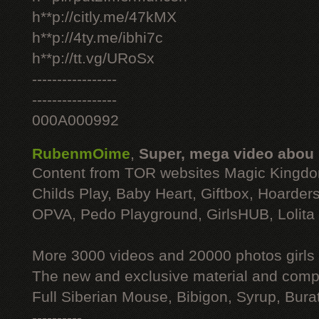
h**p://citly.me/47kMX
h**p://4ty.me/ibhi7c
h**p://tt.vg/URoSx
-----------------
-----------------
000A000992
RubenmOime
,
Super, mega video abou
Content from TOR websites Magic Kingdo
Childs Play, Baby Heart, Giftbox, Hoarders
OPVA, Pedo Playground, GirlsHUB, Lolita 
More 3000 videos and 20000 photos girls
The new and exclusive material and compl
Full Siberian Mouse, Bibigon, Syrup, Bura
----------