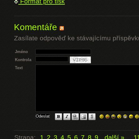
Formát pro tisk
Komentáře
Zasílate odpověď ke stávajícímu příspěvk
Jméno
Kontrola
Text
Strana:
1
2
3
4
5
6
7
8
9
další »
...
1