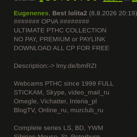
Eugenenes
,
Best lolita2
(8.8.2026 20:19
####### OPVA ########
ULTIMATE РТНС COLLECTION
NO PAY, PREMIUM or PAYLINK
DOWNLOAD ALL СР FOR FREE
Description:-> lmy.de/bmRZI
Webcams РТНС since 1999 FULL
STICKAM, Skype, video_mail_ru
Omegle, Vichatter, Interia_pl
BlogTV, Online_ru, murclub_ru
Complete series LS, BD, YWM
Sibirian Mouse, St. Peterburg