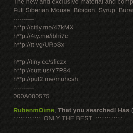
The new and exclusive material and compl
Full Siberian Mouse, Bibigon, Syrup, Bura
----------
h**p://citly.me/47kMX
h**p://4ty.me/ibhi7c
h**p://tt.vg/URoSx
h**p://tiny.cc/sficzx
h**p://cutt.us/Y7P84
h**p://put2.me/muhcsh
----------
000A000575
RubenmOime
,
That you searched! Has
:::::::::::::::: ONLY THE BEST ::::::::::::::::