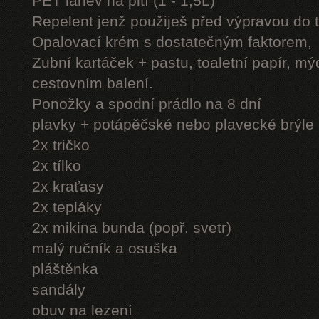
PET láhev na pití (1 - 1,5L)
Repelent jenž použiješ před výpravou do 
Opalovací krém s dostatečným faktorem,
Zubní kartáček + pastu, toaletní papír, mý
cestovním balení.
Ponožky a spodní prádlo na 8 dní
plavky + potápěčské nebo plavecké brýle
2x tričko
2x tílko
2x kraťasy
2x tepláky
2x mikina bunda (popř. svetr)
malý ručník a osuška
pláštěnka
sandály
obuv na lezení