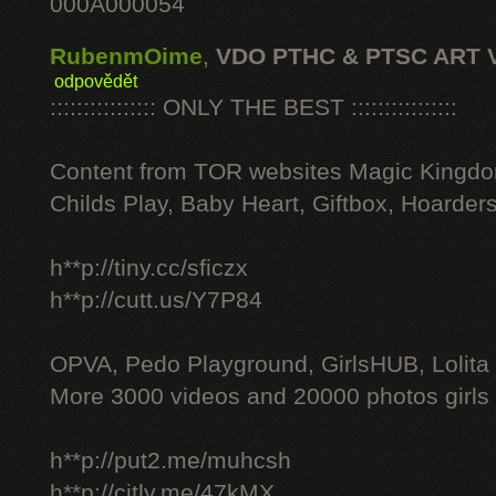
000A000054
RubenmOime
,
VDO PTHC & PTSC ART 
odpovědět
:::::::::::::::: ONLY THE BEST ::::::::::::::::
Content from TOR websites Magic Kingdo
Childs Play, Baby Heart, Giftbox, Hoarders
h**p://tiny.cc/sficzx
h**p://cutt.us/Y7P84
OPVA, Pedo Playground, GirlsHUB, Lolita 
More 3000 videos and 20000 photos girls
h**p://put2.me/muhcsh
h**p://citly.me/47kMX