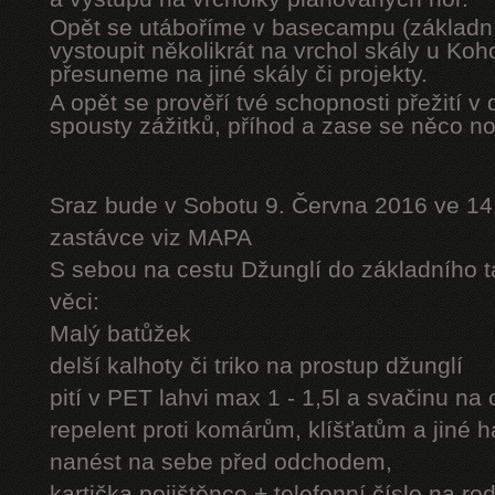
Opět se utáboříme v basecampu (základní
vystoupit několikrát na vrchol skály u Ko
přesuneme na jiné skály či projekty.
A opět se prověří tvé schopnosti přežití v 
spousty zážitků, příhod a zase se něco n
Sraz bude v Sobotu 9. Června 2016 ve 14
zastávce viz MAPA
S sebou na cestu Džunglí do základního tá
věci:
Malý batůžek
delší kalhoty či triko na prostup džunglí
pití v PET lahvi max 1 - 1,5l a svačinu na
repelent proti komárům, klíšťatům a jiné 
nanést na sebe před odchodem,
kartička pojištěnce + telefonní číslo na rod