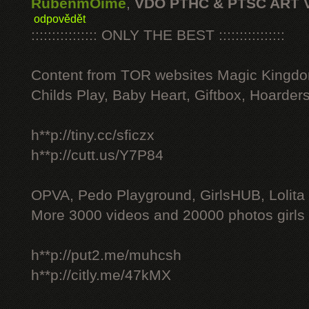
RubenmOime
,
VDO PTHC & PTSC ART 
odpovědět
:::::::::::::::: ONLY THE BEST ::::::::::::::::
Content from TOR websites Magic Kingdo
Childs Play, Baby Heart, Giftbox, Hoarders
h**p://tiny.cc/sficzx
h**p://cutt.us/Y7P84
OPVA, Pedo Playground, GirlsHUB, Lolita 
More 3000 videos and 20000 photos girls
h**p://put2.me/muhcsh
h**p://citly.me/47kMX