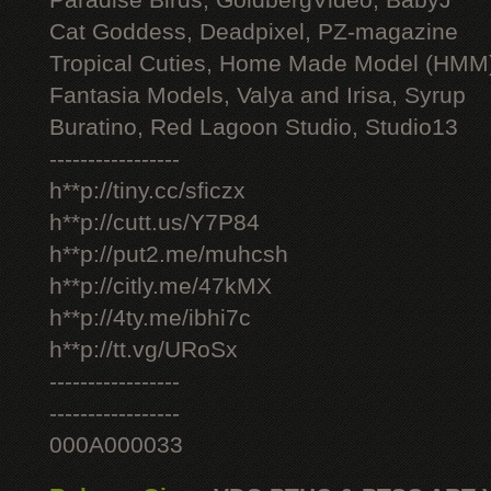
Paradise Birds, GoldbergVideo, BabyJ
Cat Goddess, Deadpixel, PZ-magazine
Tropical Cuties, Home Made Model (HMM
Fantasia Models, Valya and Irisa, Syrup
Buratino, Red Lagoon Studio, Studio13
-----------------
h**p://tiny.cc/sficzx
h**p://cutt.us/Y7P84
h**p://put2.me/muhcsh
h**p://citly.me/47kMX
h**p://4ty.me/ibhi7c
h**p://tt.vg/URoSx
-----------------
-----------------
000A000033