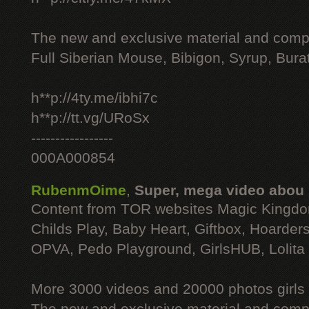
The new and exclusive material and compl
Full Siberian Mouse, Bibigon, Syrup, Bura
h**p://4ty.me/ibhi7c
h**p://tt.vg/URoSx
-----------------
000A000854
RubenmOime
,
Super, mega video abou
Content from TOR websites Magic Kingdo
Childs Play, Baby Heart, Giftbox, Hoarders
OPVA, Pedo Playground, GirlsHUB, Lolita 
More 3000 videos and 20000 photos girls