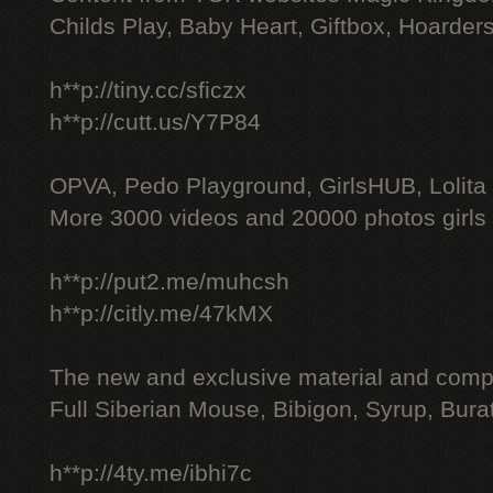
Childs Play, Baby Heart, Giftbox, Hoarders
h**p://tiny.cc/sficzx
h**p://cutt.us/Y7P84
OPVA, Pedo Playground, GirlsHUB, Lolita 
More 3000 videos and 20000 photos girls
h**p://put2.me/muhcsh
h**p://citly.me/47kMX
The new and exclusive material and compl
Full Siberian Mouse, Bibigon, Syrup, Bura
h**p://4ty.me/ibhi7c