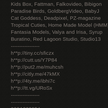
Kids Box, Fattman, Falkovideo, Bibigon
Paradise Birds, GoldbergVideo, BabyJ
Cat Goddess, Deadpixel, PZ-magazine
Tropical Cuties, Home Made Model (HMM
Fantasia Models, Valya and Irisa, Syrup
Buratino, Red Lagoon Studio, Studio13
-----------------
h**p://tiny.cc/sficzx
h**p://cutt.us/Y7P84
h**p://put2.me/muhcsh
h**p://citly.me/47kMX
h**p://4ty.me/ibhi7c
h**p://tt.vg/URoSx
-----------------
-----------------