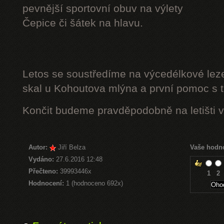
pevnější sportovní obuv na výlety
Čepice či šátek na hlavu.
Letos se soustředíme na výcedélkové leze
skal u Kohoutova mlýna a první pomoc s t
Končit budeme pravděpodobně na letišti v
Autor:
Jiří Belza
Vaše hodn
Vydáno:
27.6.2016 12:48
Přečteno:
39993446x
1
2
Hodnocení:
1 (hodnoceno 692x)