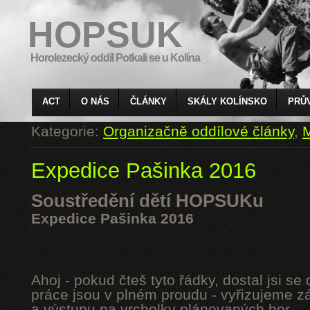
HOPSUK
Horolezecký oddíl Potkali se u Kolína
ACT
O NÁS
ČLÁNKY
SKÁLY KOLÍNSKO
PRŮ
Kategorie:
Organizačně oddílové články
,
M
Expedice Pašinka 2016
Soustředění dětí HOPSUKu
Expedice Pašinka 2016
Ahoj - pokud čteš tyto řádky, dostal jsi s
práce jsou v plném proudu - vyřizujeme z
a výstupu na vrcholky plánovaných hor.