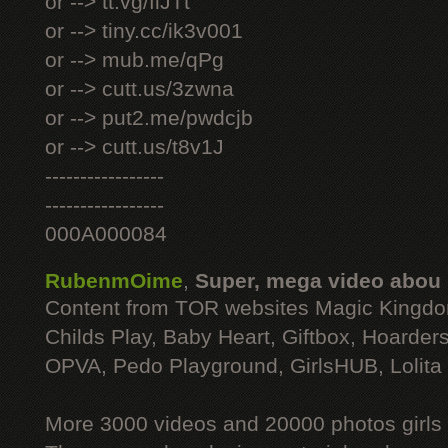
or --> tt.vg/fiJTt
or --> tiny.cc/ik3v001
or --> mub.me/qPg
or --> cutt.us/3zwna
or --> put2.me/pwdcjb
or --> cutt.us/t8v1J
-----------------
-----------------
000A000084
RubenmOime
,
Super, mega video abou
Content from TOR websites Magic Kingdo
Childs Play, Baby Heart, Giftbox, Hoarders
OPVA, Pedo Playground, GirlsHUB, Lolita 
More 3000 videos and 20000 photos girls