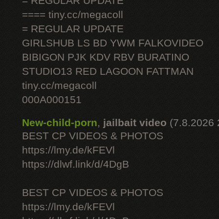
= REGULAR UPDATE
==== tiny.cc/megacoll
= REGULAR UPDATE
GIRLSHUB LS BD YWM FALKOVIDEO
BIBIGON PJK KDV RBV BURATINO
STUDIO13 RED LAGOON FATTMAN
tiny.cc/megacoll
000A000151
New-child-porn
,
jailbait video
(7.8.2026 
BEST CP VIDEOS & PHOTOS
https://lmy.de/kFEVl
https://dlwf.link/d/4DgB
BEST CP VIDEOS & PHOTOS
https://lmy.de/kFEVl