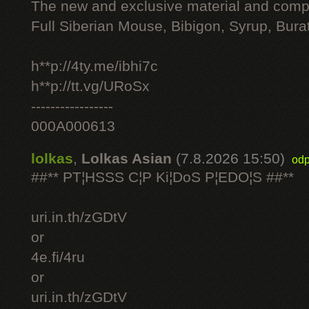
The new and exclusive material and compl
Full Siberian Mouse, Bibigon, Syrup, Bura
h**p://4ty.me/ibhi7c
h**p://tt.vg/URoSx
-----------------
000A000613
lolkas
,
Lolkas Asian
(7.8.2026 15:50)
odp
##** PT¦HSSS C¦P Ki¦DoS P¦EDO¦S ##**
uri.in.th/zGDtV
or
4e.fi/4ru
or
uri.in.th/zGDtV