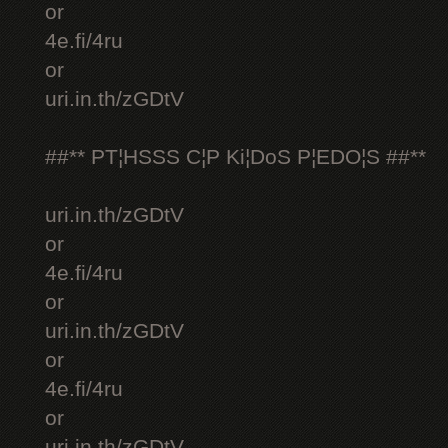
or
4e.fi/4ru
or
uri.in.th/zGDtV
##** PT¦HSSS C¦P Ki¦DoS P¦EDO¦S ##**
uri.in.th/zGDtV
or
4e.fi/4ru
or
uri.in.th/zGDtV
or
4e.fi/4ru
or
uri.in.th/zGDtV