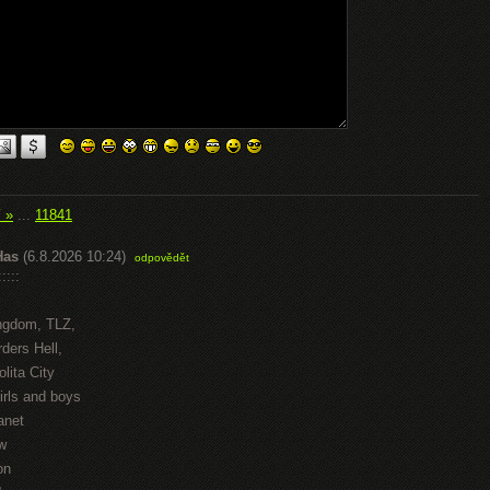
í »
...
11841
Has
(6.8.2026 10:24)
odpovědět
::::
ngdom, TLZ,
ders Hell,
lita City
irls and boys
anet
w
on