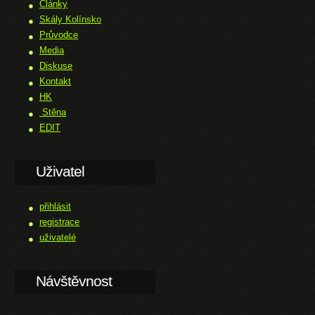
Články
Skály Kolínsko
Průvodce
Media
Diskuse
Kontakt
HK
Stěna
EDIT
Uživatel
přihlásit
registrace
uživatelé
Návštěvnost