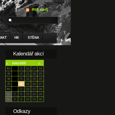
RSS zdroj
AKT
HK
STĚNA
Kalendář akcí
«
srpen 2026
»
Po
3
10
17
24
Út
4
11
18
25
St
5
12
19
26
Čt
6
13
20
27
Pá
7
14
21
28
So
1
8
15
22
29
Ne
2
9
16
23
30
Odkazy