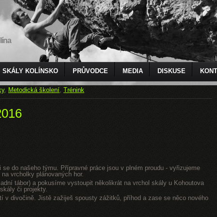
lína
SKÁLY KOLÍNSKO
PRŮVODCE
MEDIA
DISKUSE
KONT
ky
,
Metodická školení
,
Trénink
2016
jsi se do našeho týmu. Přípravné práce jsou v plném proudu - vyřizujeme
 na vrcholky plánovaných hor.
dní tábor) a pokusíme vystoupit několikrát na vrchol skály u Kohoutova
kály či projekty.
tí v divočině. Jistě zažiješ spousty zážitků, příhod a zase se něco nového