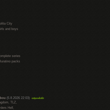
lita City
irls and boys
omplete series
Buratino packs
abou
(5.8.2026 22:03)
odpovědět
ngdom, TLZ,
ders Hell,