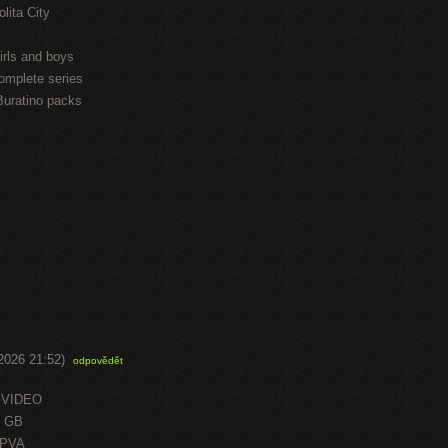
lita City
irls and boys
omplete series
Buratino packs
.2026 21:52)
odpovědět
 VIDEO
0 GB
OPVA