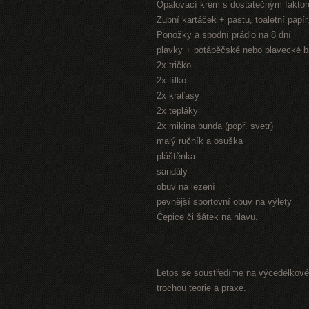
Opalovací krém s dostatečným fakto
Zubní kartáček + pastu, toaletní papí
Ponožky a spodní prádlo na 8 dní
plavky + potápěčské nebo plavecké b
2x tričko
2x tílko
2x kraťasy
2x tepláky
2x mikina bunda (popř. svetr)
malý ručník a osuška
pláštěnka
sandály
obuv na lezení
pevnější sportovní obuv na výlety
Čepice či šátek na hlavu.
Letos se soustředíme na výcedélkové 
trochou teorie a praxe.