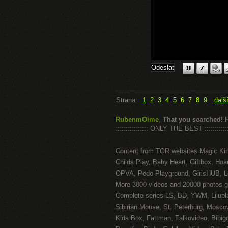
Strana:
1
2
3
4
5
6
7
8
9
dalš
RubenmOime
,
That you searched! 
:::::::::::::::: ONLY THE BEST ::::::::::::
Content from TOR websites Magic Ki
Childs Play, Baby Heart, Giftbox, Hoar
OPVA, Pedo Playground, GirlsHUB, Lo
More 3000 videos and 20000 photos g
Complete series LS, BD, YWM, Lilupl
Sibirian Mouse, St. Peterburg, Mosco
Kids Box, Fattman, Falkovideo, Bibig