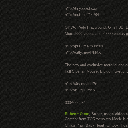
h**p://tiny.cc/sficzx
h**p://cutt.us/Y7P84
OPVA, Pedo Playground, GirlsHUB, Lo
More 3000 videos and 20000 photos g
h**p://put2.me/muhcsh
h**p://citly.me/47kMX
The new and exclusive material and c
Full Siberian Mouse, Bibigon, Syrup, 
h**p://4ty.me/ibhi7c
h**p://tt.vg/URoSx
-----------------
000A000284
RubenmOime
,
Super, mega video 
Content from TOR websites Magic Ki
Childs Play, Baby Heart, Giftbox, Hoar