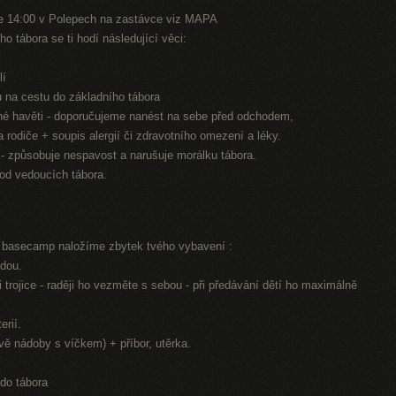
e 14:00 v Polepech na zastávce viz MAPA
o tábora se ti hodí následující věci:
lí
nu na cestu do základního tábora
jiné havěti - doporučujeme nanést na sebe před odchodem,
na rodiče + soupis alergií či zdravotního omezení a léky.
n - způsobuje nespavost a narušuje morálku tábora.
 od vedoucích tábora.
í basecamp naložíme zbytek tvého vybavení :
odou.
 trojice - raději ho vezměte s sebou - při předávání dětí ho maximálně
erií.
dvě nádoby s víčkem) + příbor, utěrka.
 do tábora