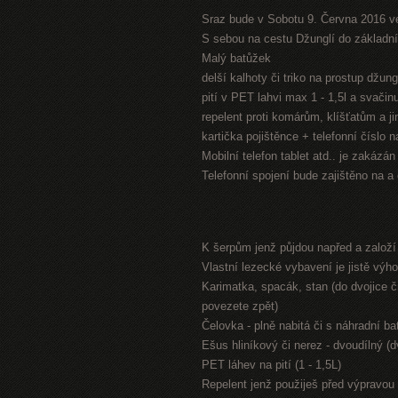
Sraz bude v Sobotu 9. Června 2016 v
S sebou na cestu Džunglí do základníh
Malý batůžek
delší kalhoty či triko na prostup džung
pití v PET lahvi max 1 - 1,5l a svači
repelent proti komárům, klíšťatům a 
kartička pojištěnce + telefonní číslo 
Mobilní telefon tablet atd.. je zakázá
Telefonní spojení bude zajištěno na a
K šerpům jenž půjdou napřed a založ
Vlastní lezecké vybavení je jistě výh
Karimatka, spacák, stan (do dvojice či
povezete zpět)
Čelovka - plně nabitá či s náhradní bat
Ešus hliníkový či nerez - dvoudílný (
PET láhev na pití (1 - 1,5L)
Repelent jenž použiješ před výpravou