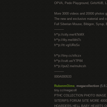
OPVA, Pedo Playground, GirlsHUB, Lo
More 3000 videos and 20000 photos g
The new and exclusive material and c
Full Siberian Mouse, Bibigon, Syrup, 
----------
h**p://citly.me/47kMX
h**p://4ty.me/ibhi7c
h**p://tt.vg/URoSx
h**p://tiny.cc/sficzx
h**p://cutt.us/Y7P84
h**p://put2.me/muhcsh
----------
000A000533
RubenmOime
,
megacollection
(5.8
tiny.cc/megacoll
PTHC COLLECTION PHOTO IMAGE
SITERIPS FORUM SITE MORE 400
HOARDERS HELL BABY HEARTS 