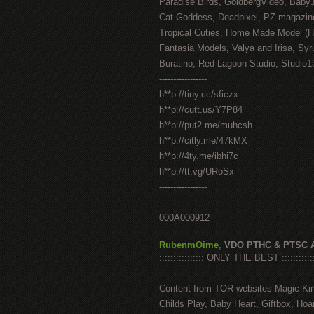
Paradise Birds, GoldbergVideo, Baby
Cat Goddess, Deadpixel, PZ-magazin
Tropical Cuties, Home Made Model (
Fantasia Models, Valya and Irisa, Syr
Buratino, Red Lagoon Studio, Studio1
-----------------
h**p://tiny.cc/sficzx
h**p://cutt.us/Y7P84
h**p://put2.me/muhcsh
h**p://citly.me/47kMX
h**p://4ty.me/ibhi7c
h**p://tt.vg/URoSx
-----------------
-----------------
000A000912
RubenmOime
,
VDO PTHC & PTSC 
:::::::::::::::: ONLY THE BEST ::::::::::::
Content from TOR websites Magic Ki
Childs Play, Baby Heart, Giftbox, Hoar