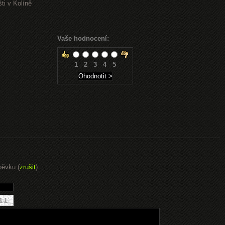
ti v Kolíně
Vaše hodnocení:
1
2
3
4
5
pěvku (
zrušit
).