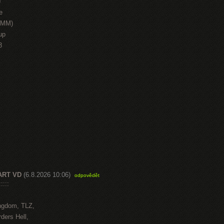
J
e
HMM)
up
3
ART VD
(6.8.2026 10:06)
odpovědět
::::
ngdom, TLZ,
ders Hell,