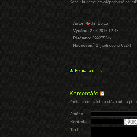
Končit budeme pravděpodobně na letiš
Autor:
Jiří Belza
Vydáno:
27.6.2016 12:48
Přečteno:
39927524x
Hodnocení:
1 (hodnoceno 692x)
Formát pro tisk
Komentáře
Zasílate odpověď ke stávajícímu přís
Jméno
Kontrola
Text