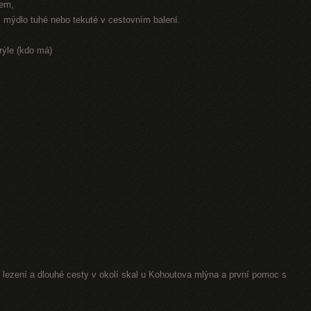
rem,
r, mýdlo tuhé nebo tekuté v cestovním balení.
rýle (kdo má)
lezení a dlouhé cesty v okolí skal u Kohoutova mlýna a první pomoc s