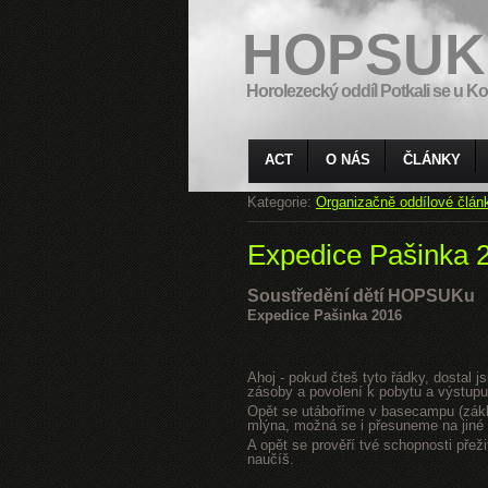
HOPSUK
Horolezecký oddíl Potkali se u Ko
ACT
O NÁS
ČLÁNKY
Kategorie:
Organizačně oddílové člán
Expedice Pašinka 
Soustředění dětí HOPSUKu
Expedice Pašinka 2016
Ahoj - pokud čteš tyto řádky, dostal 
zásoby a povolení k pobytu a výstupu
Opět se utáboříme v basecampu (zákla
mlýna, možná se i přesuneme na jiné s
A opět se prověří tvé schopnosti přeži
naučíš.