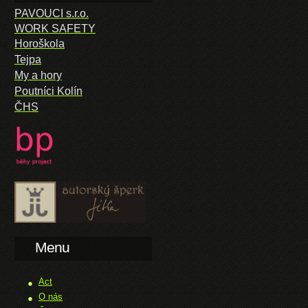
PAVOUCI s.r.o.
WORK SAFETY
Horoškola
Tejpa
My a hory
Poutníci Kolín
ČHS
Menu
Act
O nás