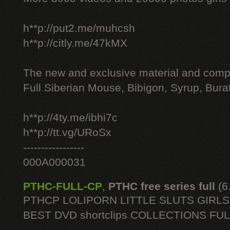
h**p://put2.me/muhcsh
h**p://citly.me/47kMX
The new and exclusive material and compl
Full Siberian Mouse, Bibigon, Syrup, Bura
h**p://4ty.me/ibhi7c
h**p://tt.vg/URoSx
-----------------
000A000031
PTHC-FULL-CP
,
PTHC free series full
(6
PTHCP LOLIPORN LITTLE SLUTS GIRL
BEST DVD shortclips COLLECTIONS FU