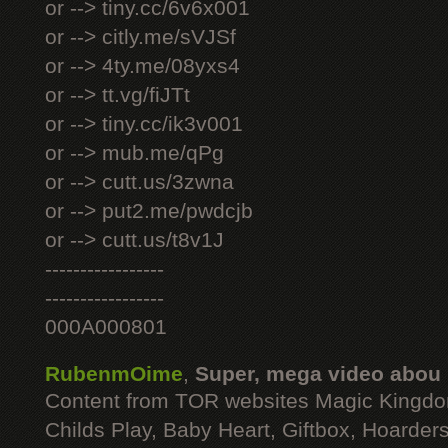
or --> tiny.cc/6v6x001
or --> citly.me/sVJSf
or --> 4ty.me/08yxs4
or --> tt.vg/fiJTt
or --> tiny.cc/ik3v001
or --> mub.me/qPg
or --> cutt.us/3zwna
or --> put2.me/pwdcjb
or --> cutt.us/t8v1J
-----------------
-----------------
000A000801
RubenmOime
,
Super, mega video abou
Content from TOR websites Magic Kingdo
Childs Play, Baby Heart, Giftbox, Hoarders