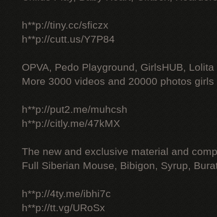
h**p://tiny.cc/sficzx
h**p://cutt.us/Y7P84
OPVA, Pedo Playground, GirlsHUB, Lolita 
More 3000 videos and 20000 photos girls
h**p://put2.me/muhcsh
h**p://citly.me/47kMX
The new and exclusive material and compl
Full Siberian Mouse, Bibigon, Syrup, Bura
h**p://4ty.me/ibhi7c
h**p://tt.vg/URoSx