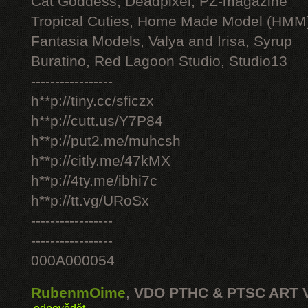
Cat Goddess, Deadpixel, PZ-magazine
Tropical Cuties, Home Made Model (HMM
Fantasia Models, Valya and Irisa, Syrup
Buratino, Red Lagoon Studio, Studio13
-----------------
h**p://tiny.cc/sficzx
h**p://cutt.us/Y7P84
h**p://put2.me/muhcsh
h**p://citly.me/47kMX
h**p://4ty.me/ibhi7c
h**p://tt.vg/URoSx
-----------------
-----------------
000A000054
RubenmOime
,
VDO PTHC & PTSC ART 