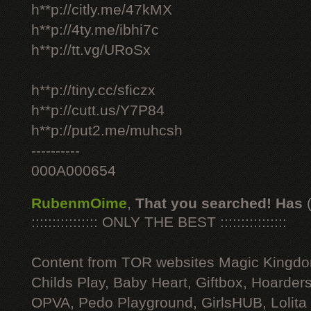
h**p://citly.me/47kMX
h**p://4ty.me/ibhi7c
h**p://tt.vg/URoSx
h**p://tiny.cc/sficzx
h**p://cutt.us/Y7P84
h**p://put2.me/muhcsh
----------
000A000654
RubenmOime
,
That you searched! Has
:::::::::::::::: ONLY THE BEST ::::::::::::::::
Content from TOR websites Magic Kingdo
Childs Play, Baby Heart, Giftbox, Hoarders
OPVA, Pedo Playground, GirlsHUB, Lolita 