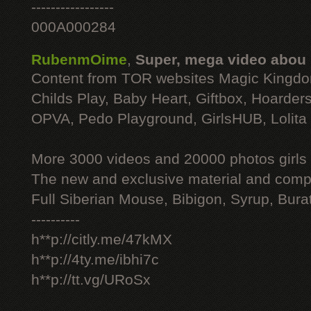
-----------------
000A000284
RubenmOime
,
Super, mega video abou
Content from TOR websites Magic Kingdo
Childs Play, Baby Heart, Giftbox, Hoarders
OPVA, Pedo Playground, GirlsHUB, Lolita 
More 3000 videos and 20000 photos girls
The new and exclusive material and compl
Full Siberian Mouse, Bibigon, Syrup, Bura
----------
h**p://citly.me/47kMX
h**p://4ty.me/ibhi7c
h**p://tt.vg/URoSx