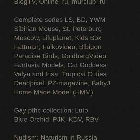
BlogTV, Online_ru, murclub_ru
Complete series LS, BD, YWM
Sibirian Mouse, St. Peterburg
Moscow, Liluplanet, Kids Box
Fattman, Falkovideo, Bibigon
Paradise Birds, GoldbergVideo
Fantasia Models, Cat Goddess
Valya and Irisa, Tropical Cuties
Deadpixel, PZ-magazine, BabyJ
Home Made Model (HMM)
Gay рthс collection: Luto
Blue Orchid, PJK, KDV, RBV
Nudism: Naturism in Russia