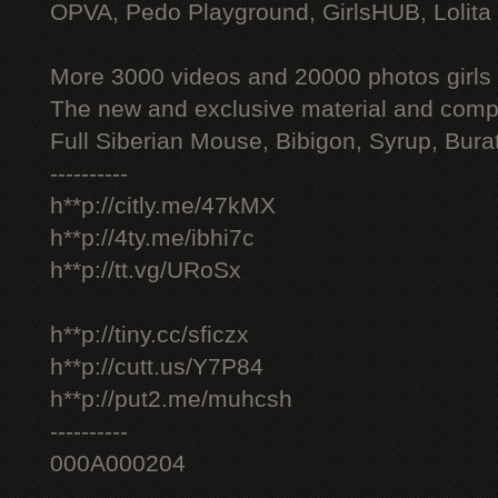
OPVA, Pedo Playground, GirlsHUB, Lolita 
More 3000 videos and 20000 photos girls
The new and exclusive material and compl
Full Siberian Mouse, Bibigon, Syrup, Bura
----------
h**p://citly.me/47kMX
h**p://4ty.me/ibhi7c
h**p://tt.vg/URoSx
h**p://tiny.cc/sficzx
h**p://cutt.us/Y7P84
h**p://put2.me/muhcsh
----------
000A000204