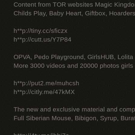
Content from TOR websites Magic Kingdo
Childs Play, Baby Heart, Giftbox, Hoarders
h**p://tiny.cc/sficzx
h**p://cutt.us/Y7P84
OPVA, Pedo Playground, GirlsHUB, Lolita 
More 3000 videos and 20000 photos girls
h**p://put2.me/muhcsh
h**p://citly.me/47kMX
The new and exclusive material and compl
Full Siberian Mouse, Bibigon, Syrup, Bura