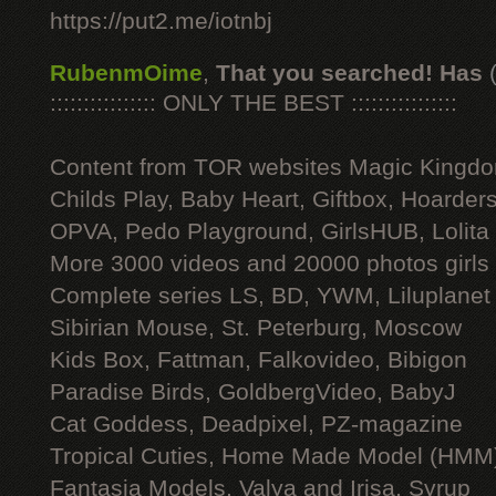
https://put2.me/iotnbj
RubenmOime
,
That you searched! Has
:::::::::::::::: ONLY THE BEST ::::::::::::::::
Content from TOR websites Magic Kingdo
Childs Play, Baby Heart, Giftbox, Hoarders
OPVA, Pedo Playground, GirlsHUB, Lolita 
More 3000 videos and 20000 photos girls
Complete series LS, BD, YWM, Liluplanet
Sibirian Mouse, St. Peterburg, Moscow
Kids Box, Fattman, Falkovideo, Bibigon
Paradise Birds, GoldbergVideo, BabyJ
Cat Goddess, Deadpixel, PZ-magazine
Tropical Cuties, Home Made Model (HMM
Fantasia Models, Valya and Irisa, Syrup