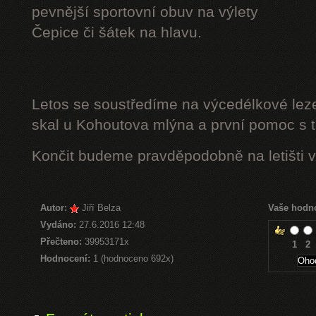
pevnější sportovní obuv na výlety
Čepice či šátek na hlavu.
Letos se soustředíme na výcedélkové leze
skal u Kohoutova mlýna a první pomoc s t
Končit budeme pravděpodobně na letišti v
Autor:
Jiří Belza
Vaše hodn
Vydáno:
27.6.2016 12:48
Přečteno:
39953171x
1
2
Hodnocení:
1 (hodnoceno 692x)