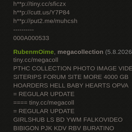
h**p://tiny.cc/sficzx
h**p://cutt.us/Y7P84
h**p://put2.me/muhcsh
----------
000A000533
RubenmOime
,
megacollection
(5.8.2026
tiny.cc/megacoll
PTHC COLLECTION PHOTO IMAGE VID
SITERIPS FORUM SITE MORE 4000 GB
HOARDERS HELL BABY HEARTS OPVA
= REGULAR UPDATE
==== tiny.cc/megacoll
= REGULAR UPDATE
GIRLSHUB LS BD YWM FALKOVIDEO
BIBIGON PJK KDV RBV BURATINO