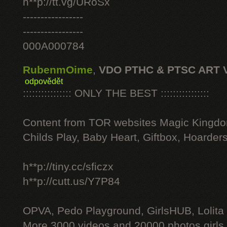
h**p://tt.vg/URoSx
-----------------
-----------------
000A000784
RubenmOime
,
VDO PTHC & PTSC ART 
odpovědět
:::::::::::::::: ONLY THE BEST ::::::::::::::::
Content from TOR websites Magic Kingdo
Childs Play, Baby Heart, Giftbox, Hoarders
h**p://tiny.cc/sficzx
h**p://cutt.us/Y7P84
OPVA, Pedo Playground, GirlsHUB, Lolita 
More 3000 videos and 20000 photos girls