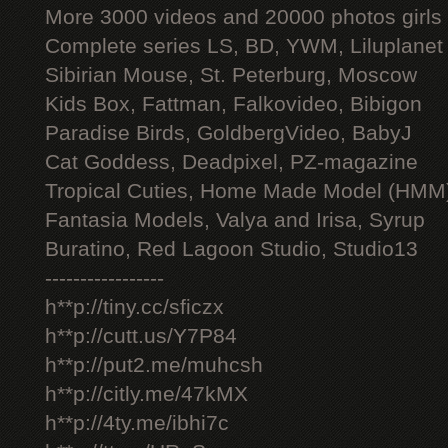
More 3000 videos and 20000 photos girls
Complete series LS, BD, YWM, Liluplanet
Sibirian Mouse, St. Peterburg, Moscow
Kids Box, Fattman, Falkovideo, Bibigon
Paradise Birds, GoldbergVideo, BabyJ
Cat Goddess, Deadpixel, PZ-magazine
Tropical Cuties, Home Made Model (HMM
Fantasia Models, Valya and Irisa, Syrup
Buratino, Red Lagoon Studio, Studio13
-----------------
h**p://tiny.cc/sficzx
h**p://cutt.us/Y7P84
h**p://put2.me/muhcsh
h**p://citly.me/47kMX
h**p://4ty.me/ibhi7c