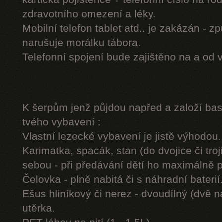
zdravotního omezení a léky.
Mobilní telefon tablet atd.. je zakázán - 
narušuje morálku tábora.
Telefonní spojení bude zajištěno na a od 
K šerpům jenž půjdou napřed a založí b
tvého vybavení :
Vlastní lezecké vybavení je jistě výhodou.
Karimatka, spacák, stan (do dvojice či troj
sebou - při předávání dětí ho maximálně 
Čelovka - plně nabitá či s náhradní baterií
Ešus hliníkový či nerez - dvoudílný (dvě n
utěrka.