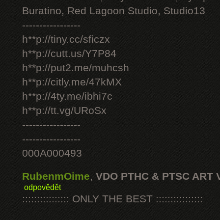
Buratino, Red Lagoon Studio, Studio13
-----------------
h**p://tiny.cc/sficzx
h**p://cutt.us/Y7P84
h**p://put2.me/muhcsh
h**p://citly.me/47kMX
h**p://4ty.me/ibhi7c
h**p://tt.vg/URoSx
-----------------
-----------------
000A000493
RubenmOime
,
VDO PTHC & PTSC ART 
odpovědět
:::::::::::::::: ONLY THE BEST ::::::::::::::::