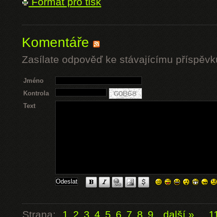
Formát pro tisk
Komentáře
Zasílate odpověď ke stávajícímu příspěvk
Jméno
Kontrola
Text
Strana:
1
2
3
4
5
6
7
8
9
další »
...
1