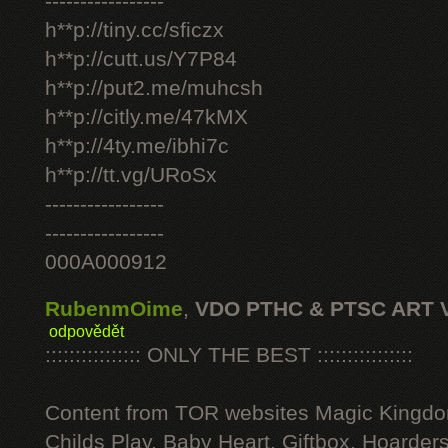
-----------------
h**p://tiny.cc/sficzx
h**p://cutt.us/Y7P84
h**p://put2.me/muhcsh
h**p://citly.me/47kMX
h**p://4ty.me/ibhi7c
h**p://tt.vg/URoSx
-----------------
-----------------
000A000912
RubenmOime
,
VDO PTHC & PTSC ART 
odpovědět
:::::::::::::::: ONLY THE BEST ::::::::::::::::
Content from TOR websites Magic Kingdo
Childs Play, Baby Heart, Giftbox, Hoarders