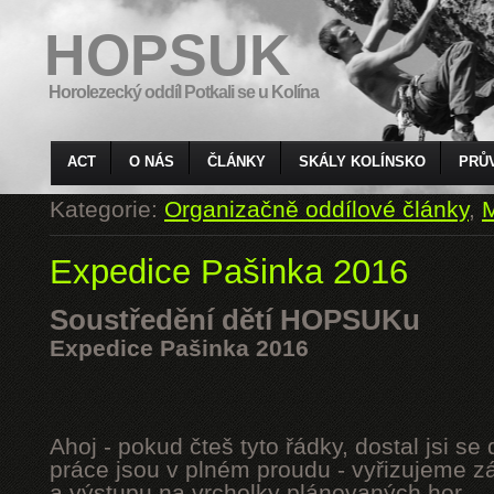
HOPSUK
Horolezecký oddíl Potkali se u Kolína
ACT
O NÁS
ČLÁNKY
SKÁLY KOLÍNSKO
PRŮ
Kategorie:
Organizačně oddílové články
,
M
Expedice Pašinka 2016
Soustředění dětí HOPSUKu
Expedice Pašinka 2016
Ahoj - pokud čteš tyto řádky, dostal jsi s
práce jsou v plném proudu - vyřizujeme z
a výstupu na vrcholky plánovaných hor.