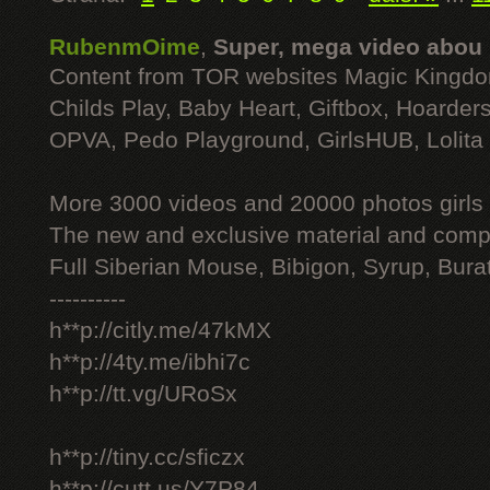
RubenmOime
,
Super, mega video abou
Content from TOR websites Magic Kingdo
Childs Play, Baby Heart, Giftbox, Hoarders
OPVA, Pedo Playground, GirlsHUB, Lolita 
More 3000 videos and 20000 photos girls
The new and exclusive material and compl
Full Siberian Mouse, Bibigon, Syrup, Bura
----------
h**p://citly.me/47kMX
h**p://4ty.me/ibhi7c
h**p://tt.vg/URoSx
h**p://tiny.cc/sficzx
h**p://cutt.us/Y7P84