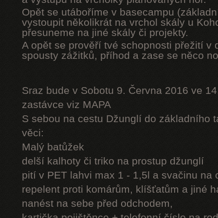
Opět se utáboříme v basecampu (základní
vystoupit několikrát na vrchol skály u Ko
přesuneme na jiné skály či projekty.
A opět se prověří tvé schopnosti přežití v 
spousty zážitků, příhod a zase se něco n
Sraz bude v Sobotu 9. Června 2016 ve 14
zastávce viz MAPA
S sebou na cestu Džunglí do základního tá
věci:
Malý batůžek
delší kalhoty či triko na prostup džunglí
pití v PET lahvi max 1 - 1,5l a svačinu na
repelent proti komárům, klíšťatům a jiné 
nanést na sebe před odchodem,
kartička pojištěnce + telefonní číslo na rod