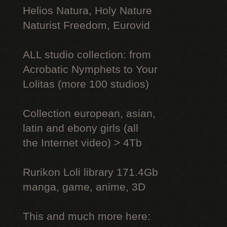
Helios Natura, Holy Nature
Naturist Freedom, Eurovid
ALL studio collection: from
Acrobatic Nymрhеts to Your
Lоlitаs (more 100 studios)
Collection european, asian,
latin and ebony girls (all
the Internet video) > 4Tb
Rurikon Lоli library 171.4Gb
manga, game, anime, 3D
This and much more here: