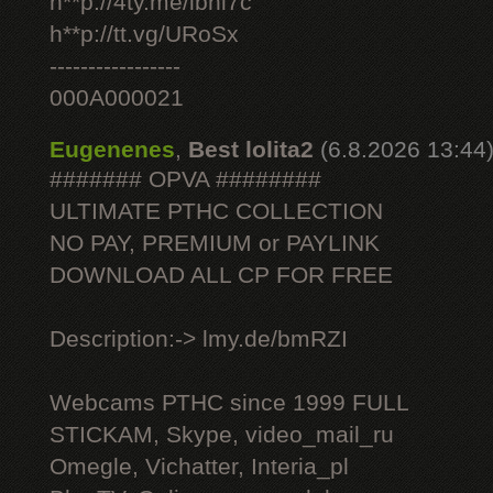
h**p://4ty.me/ibhi7c
h**p://tt.vg/URoSx
-----------------
000A000021
Eugenenes
,
Best lolita2
(6.8.2026 13:44
####### OPVA ########
ULTIMATE РТНС COLLECTION
NO PAY, PREMIUM or PAYLINK
DOWNLOAD ALL СР FOR FREE
Description:-> lmy.de/bmRZI
Webcams РТНС since 1999 FULL
STICKAM, Skype, video_mail_ru
Omegle, Vichatter, Interia_pl