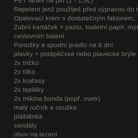
PET láhev na pití (1 - 1,5L)
Repelent jenž použiješ před výpravou do 
Opalovací krém s dostatečným faktorem,
Zubní kartáček + pastu, toaletní papír, mý
cestovním balení.
Ponožky a spodní prádlo na 8 dní
plavky + potápěčské nebo plavecké brýle
2x tričko
2x tílko
2x kraťasy
2x tepláky
2x mikina bunda (popř. svetr)
malý ručník a osuška
pláštěnka
sandály
obuv na lezení