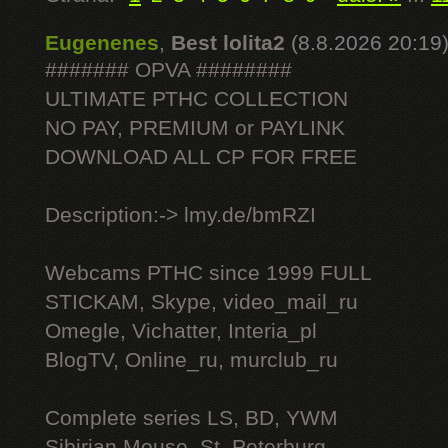
Eugenenes
,
Best lolita2
(8.8.2026 20:19
####### OPVA ########
ULTIMATE РТНС COLLECTION
NO PAY, PREMIUM or PAYLINK
DOWNLOAD ALL СР FOR FREE
Description:-> lmy.de/bmRZI
Webcams РТНС since 1999 FULL
STICKAM, Skype, video_mail_ru
Omegle, Vichatter, Interia_pl
BlogTV, Online_ru, murclub_ru
Complete series LS, BD, YWM
Sibirian Mouse, St. Peterburg