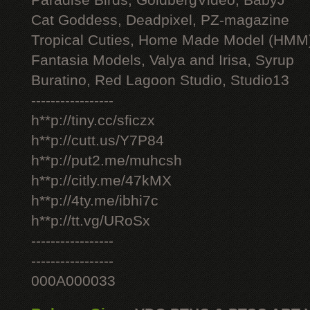
Paradise Birds, GoldbergVideo, BabyJ
Cat Goddess, Deadpixel, PZ-magazine
Tropical Cuties, Home Made Model (HMM
Fantasia Models, Valya and Irisa, Syrup
Buratino, Red Lagoon Studio, Studio13
-----------------
h**p://tiny.cc/sficzx
h**p://cutt.us/Y7P84
h**p://put2.me/muhcsh
h**p://citly.me/47kMX
h**p://4ty.me/ibhi7c
h**p://tt.vg/URoSx
-----------------
-----------------
000A000033