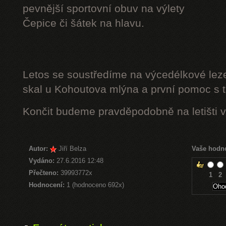
pevnější sportovní obuv na výlety
Čepice či šátek na hlavu.
Letos se soustředíme na výcedélkové leze
skal u Kohoutova mlýna a první pomoc s t
Končit budeme pravděpodobně na letišti v
Autor:
Jiří Belza
Vaše hodn
Vydáno:
27.6.2016 12:48
Přečteno:
39993772x
1
2
Hodnocení:
1 (hodnoceno 692x)