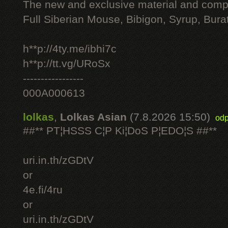
The new and exclusive material and compl
Full Siberian Mouse, Bibigon, Syrup, Bura
h**p://4ty.me/ibhi7c
h**p://tt.vg/URoSx
-----------------
000A000613
lolkas
,
Lolkas Asian
(7.8.2026 15:50)
odp
##** PT¦HSSS C¦P Ki¦DoS P¦EDO¦S ##**
uri.in.th/zGDtV
or
4e.fi/4ru
or
uri.in.th/zGDtV