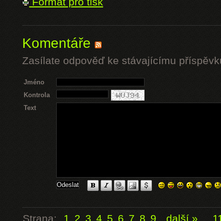
Formát pro tisk
Komentáře
Zasílate odpověď ke stávajícímu příspěvk
Jméno
Kontrola
Text
Strana:
1
2
3
4
5
6
7
8
9
další »
...
1