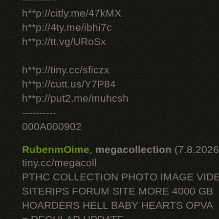
h**p://citly.me/47kMX
h**p://4ty.me/ibhi7c
h**p://tt.vg/URoSx
h**p://tiny.cc/sficzx
h**p://cutt.us/Y7P84
h**p://put2.me/muhcsh
----------
000A000902
RubenmOime
,
megacollection
(7.8.2026
tiny.cc/megacoll
PTHC COLLECTION PHOTO IMAGE VID
SITERIPS FORUM SITE MORE 4000 GB
HOARDERS HELL BABY HEARTS OPVA