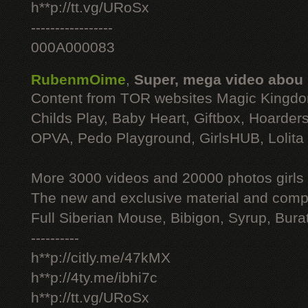
h**p://tt.vg/URoSx
-----------------
000A000083
RubenmOime
,
Super, mega video abou
Content from TOR websites Magic Kingdo
Childs Play, Baby Heart, Giftbox, Hoarders
OPVA, Pedo Playground, GirlsHUB, Lolita 
More 3000 videos and 20000 photos girls
The new and exclusive material and compl
Full Siberian Mouse, Bibigon, Syrup, Bura
----------
h**p://citly.me/47kMX
h**p://4ty.me/ibhi7c
h**p://tt.vg/URoSx