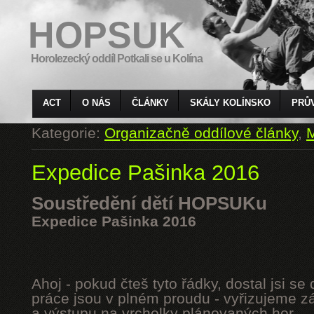
HOPSUK
Horolezecký oddíl Potkali se u Kolína
ACT
O NÁS
ČLÁNKY
SKÁLY KOLÍNSKO
PRŮ
Kategorie:
Organizačně oddílové články
,
M
Expedice Pašinka 2016
Soustředění dětí HOPSUKu
Expedice Pašinka 2016
Ahoj - pokud čteš tyto řádky, dostal jsi s
práce jsou v plném proudu - vyřizujeme z
a výstupu na vrcholky plánovaných hor.