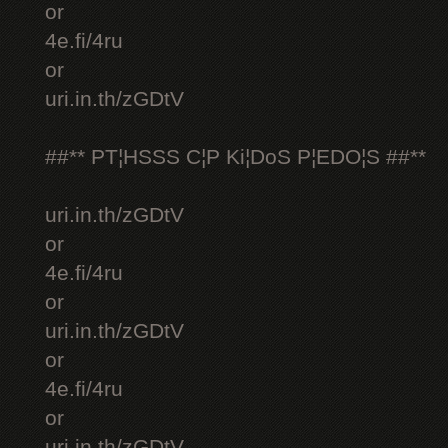
or
4e.fi/4ru
or
uri.in.th/zGDtV
##** PT¦HSSS C¦P Ki¦DoS P¦EDO¦S ##**
uri.in.th/zGDtV
or
4e.fi/4ru
or
uri.in.th/zGDtV
or
4e.fi/4ru
or
uri.in.th/zGDtV