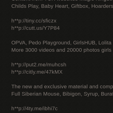
Childs Play, Baby Heart, Giftbox, Hoarders
h**p://tiny.cc/sficzx
h**p://cutt.us/Y7P84
OPVA, Pedo Playground, GirlsHUB, Lolita 
More 3000 videos and 20000 photos girls
h**p://put2.me/muhcsh
h**p://citly.me/47kMX
The new and exclusive material and compl
Full Siberian Mouse, Bibigon, Syrup, Bura
h**p://4ty.me/ibhi7c