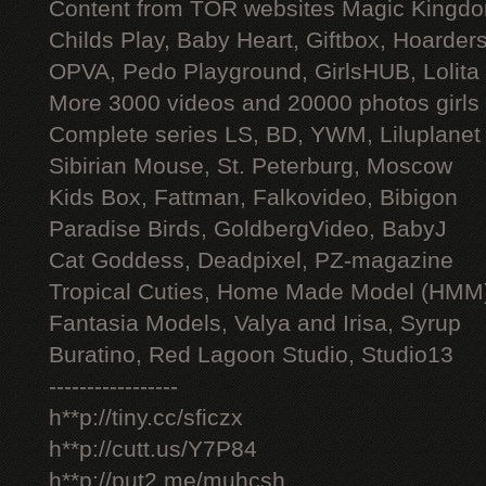
Content from TOR websites Magic Kingdo
Childs Play, Baby Heart, Giftbox, Hoarders
OPVA, Pedo Playground, GirlsHUB, Lolita 
More 3000 videos and 20000 photos girls
Complete series LS, BD, YWM, Liluplanet
Sibirian Mouse, St. Peterburg, Moscow
Kids Box, Fattman, Falkovideo, Bibigon
Paradise Birds, GoldbergVideo, BabyJ
Cat Goddess, Deadpixel, PZ-magazine
Tropical Cuties, Home Made Model (HMM
Fantasia Models, Valya and Irisa, Syrup
Buratino, Red Lagoon Studio, Studio13
-----------------
h**p://tiny.cc/sficzx
h**p://cutt.us/Y7P84
h**p://put2.me/muhcsh