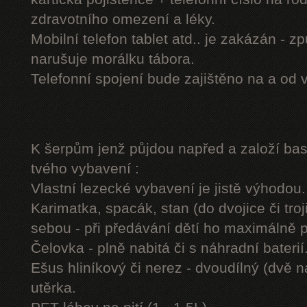
zdravotního omezení a léky.
Mobilní telefon tablet atd.. je zakázán - 
narušuje morálku tábora.
Telefonní spojení bude zajištěno na a od 
K šerpům jenž půjdou napřed a založí b
tvého vybavení :
Vlastní lezecké vybavení je jistě výhodou.
Karimatka, spacák, stan (do dvojice či troj
sebou - při předávání dětí ho maximálně 
Čelovka - plně nabitá či s náhradní baterií
Ešus hliníkový či nerez - dvoudílný (dvě n
utěrka.