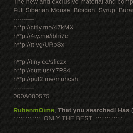
The new and exclusive material and compl
Full Siberian Mouse, Bibigon, Syrup, Bura
----------
h**p://citly.me/47kMX
h**p://4ty.me/ibhi7c
h**p://tt.vg/URoSx
h**p://tiny.cc/sficzx
h**p://cutt.us/Y7P84
h**p://put2.me/muhcsh
----------
000A000575
RubenmOime
,
That you searched! Has
:::::::::::::::: ONLY THE BEST ::::::::::::::::