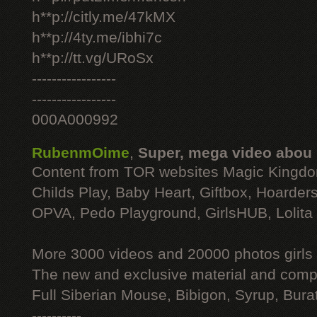
h**p://citly.me/47kMX
h**p://4ty.me/ibhi7c
h**p://tt.vg/URoSx
-----------------
-----------------
000A000992
RubenmOime
,
Super, mega video abou
Content from TOR websites Magic Kingdo
Childs Play, Baby Heart, Giftbox, Hoarders
OPVA, Pedo Playground, GirlsHUB, Lolita 
More 3000 videos and 20000 photos girls
The new and exclusive material and compl
Full Siberian Mouse, Bibigon, Syrup, Bura
----------