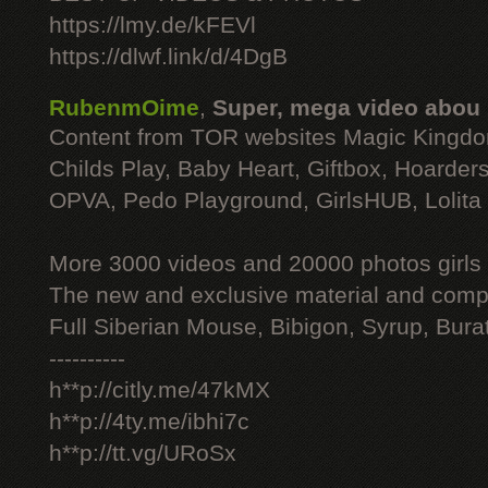
https://lmy.de/kFEVl
https://dlwf.link/d/4DgB
RubenmOime
,
Super, mega video abou
Content from TOR websites Magic Kingdo
Childs Play, Baby Heart, Giftbox, Hoarders
OPVA, Pedo Playground, GirlsHUB, Lolita 
More 3000 videos and 20000 photos girls
The new and exclusive material and compl
Full Siberian Mouse, Bibigon, Syrup, Bura
----------
h**p://citly.me/47kMX
h**p://4ty.me/ibhi7c
h**p://tt.vg/URoSx