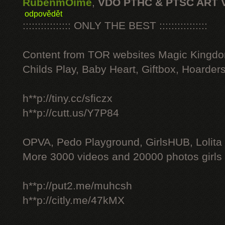
RubenmOime
,
VDO PTHC & PTSC ART 
odpovědět
:::::::::::::::: ONLY THE BEST ::::::::::::::::
Content from TOR websites Magic Kingdo
Childs Play, Baby Heart, Giftbox, Hoarders
h**p://tiny.cc/sficzx
h**p://cutt.us/Y7P84
OPVA, Pedo Playground, GirlsHUB, Lolita 
More 3000 videos and 20000 photos girls
h**p://put2.me/muhcsh
h**p://citly.me/47kMX