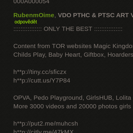
000A000054
RubenmOime
,
VDO PTHC & PTSC ART 
odpovědět
:::::::::::::::: ONLY THE BEST ::::::::::::::::
Content from TOR websites Magic Kingdo
Childs Play, Baby Heart, Giftbox, Hoarders
h**p://tiny.cc/sficzx
h**p://cutt.us/Y7P84
OPVA, Pedo Playground, GirlsHUB, Lolita 
More 3000 videos and 20000 photos girls
h**p://put2.me/muhcsh
h**p://citly.me/47kMX