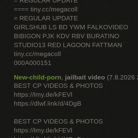
= REGULAR UPDATE
==== tiny.cc/megacoll
= REGULAR UPDATE
GIRLSHUB LS BD YWM FALKOVIDEO
BIBIGON PJK KDV RBV BURATINO
STUDIO13 RED LAGOON FATTMAN
tiny.cc/megacoll
000A000151
New-child-porn
,
jailbait video
(7.8.2026 
BEST CP VIDEOS & PHOTOS
https://lmy.de/kFEVl
https://dlwf.link/d/4DgB
BEST CP VIDEOS & PHOTOS
https://lmy.de/kFEVl