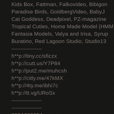
Kids Box, Fattman, Falkovideo, Bibigon
Paradise Birds, GoldbergVideo, BabyJ
Cat Goddess, Deadpixel, PZ-magazine
Tropical Cuties, Home Made Model (HMM
Fantasia Models, Valya and Irisa, Syrup
Buratino, Red Lagoon Studio, Studio13
-----------------
h**p://tiny.cc/sficzx
h**p://cutt.us/Y7P84
h**p://put2.me/muhcsh
h**p://citly.me/47kMX
h**p://4ty.me/ibhi7c
h**p://tt.vg/URoSx
-----------------
-----------------