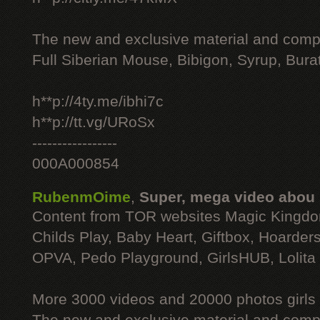
The new and exclusive material and compl
Full Siberian Mouse, Bibigon, Syrup, Bura
h**p://4ty.me/ibhi7c
h**p://tt.vg/URoSx
-----------------
000A000854
RubenmOime
,
Super, mega video abou
Content from TOR websites Magic Kingdo
Childs Play, Baby Heart, Giftbox, Hoarders
OPVA, Pedo Playground, GirlsHUB, Lolita 
More 3000 videos and 20000 photos girls