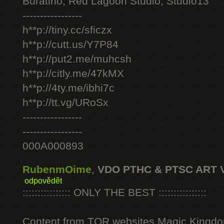
Buratino, Red Lagoon Studio, Studio13
-----------------
h**p://tiny.cc/sficzx
h**p://cutt.us/Y7P84
h**p://put2.me/muhcsh
h**p://citly.me/47kMX
h**p://4ty.me/ibhi7c
h**p://tt.vg/URoSx
-----------------
-----------------
000A000893
RubenmOime
,
VDO PTHC & PTSC ART 
odpovědět
:::::::::::::::: ONLY THE BEST ::::::::::::::::
Content from TOR websites Magic Kingdo