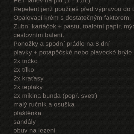
PET láhev na pití (1 - 1,5L)
Repelent jenž použiješ před výpravou do 
Opalovací krém s dostatečným faktorem,
Zubní kartáček + pastu, toaletní papír, mý
cestovním balení.
Ponožky a spodní prádlo na 8 dní
plavky + potápěčské nebo plavecké brýle
2x tričko
2x tílko
2x kraťasy
2x tepláky
2x mikina bunda (popř. svetr)
malý ručník a osuška
pláštěnka
sandály
obuv na lezení