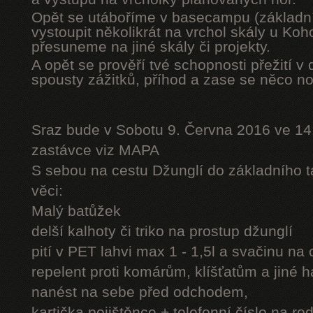
Opět se utáboříme v basecampu (základní
vystoupit několikrát na vrchol skály u Ko
přesuneme na jiné skály či projekty.
A opět se prověří tvé schopnosti přežití v 
spousty zážitků, příhod a zase se něco n
Sraz bude v Sobotu 9. Června 2016 ve 14
zastávce viz MAPA
S sebou na cestu Džunglí do základního tá
věci:
Malý batůžek
delší kalhoty či triko na prostup džunglí
pití v PET lahvi max 1 - 1,5l a svačinu na
repelent proti komárům, klíšťatům a jiné 
nanést na sebe před odchodem,
kartička pojištěnce + telefonní číslo na rod