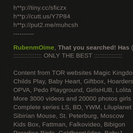
h**p://tiny.cc/sficzx
h**p://cutt.us/Y7P84
h**p://put2.me/muhcsh
----------
RubenmOime
,
That you searched! Has
:::::::::::::::: ONLY THE BEST ::::::::::::::::
Content from TOR websites Magic Kingdo
Childs Play, Baby Heart, Giftbox, Hoarders
OPVA, Pedo Playground, GirlsHUB, Lolita 
More 3000 videos and 20000 photos girls
Complete series LS, BD, YWM, Liluplanet
Sibirian Mouse, St. Peterburg, Moscow
Kids Box, Fattman, Falkovideo, Bibigon