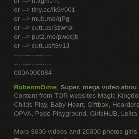
or --> tt.vg/fiJTt
or --> tiny.cc/ik3v001
or --> mub.me/qPg
or --> cutt.us/3zwna
or --> put2.me/pwdcjb
or --> cutt.us/t8v1J
-----------------
-----------------
000A000084
RubenmOime
,
Super, mega video abou
Content from TOR websites Magic Kingdo
Childs Play, Baby Heart, Giftbox, Hoarders
OPVA, Pedo Playground, GirlsHUB, Lolita 
More 3000 videos and 20000 photos girls