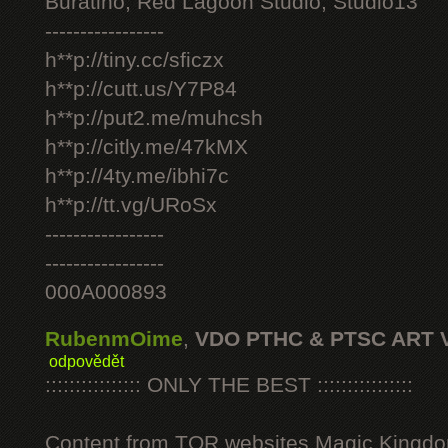
Buratino, Red Lagoon Studio, Studio13
-----------------
h**p://tiny.cc/sficzx
h**p://cutt.us/Y7P84
h**p://put2.me/muhcsh
h**p://citly.me/47kMX
h**p://4ty.me/ibhi7c
h**p://tt.vg/URoSx
-----------------
-----------------
000A000893
RubenmOime
,
VDO PTHC & PTSC ART 
odpovědět
:::::::::::::::: ONLY THE BEST ::::::::::::::::
Content from TOR websites Magic Kingdo