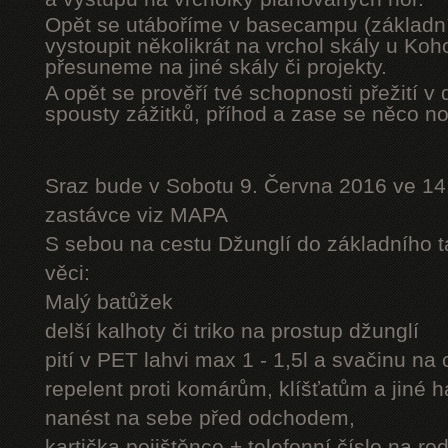
Opět se utáboříme v basecampu (základní
vystoupit několikrát na vrchol skály u Ko
přesuneme na jiné skály či projekty.
A opět se prověří tvé schopnosti přežití v 
spousty zážitků, příhod a zase se něco n
Sraz bude v Sobotu 9. Června 2016 ve 14
zastávce viz MAPA
S sebou na cestu Džunglí do základního tá
věci:
Malý batůžek
delší kalhoty či triko na prostup džunglí
pití v PET lahvi max 1 - 1,5l a svačinu na
repelent proti komárům, klíšťatům a jiné 
nanést na sebe před odchodem,
kartička pojištěnce + telefonní číslo na rod