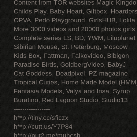
Content from TOR websites Magic Kingdo
Childs Play, Baby Heart, Giftbox, Hoarders
OPVA, Pedo Playground, GirlsHUB, Lolita 
More 3000 videos and 20000 photos girls
Complete series LS, BD, YWM, Liluplanet
Sibirian Mouse, St. Peterburg, Moscow
Kids Box, Fattman, Falkovideo, Bibigon
Paradise Birds, GoldbergVideo, BabyJ
Cat Goddess, Deadpixel, PZ-magazine
Tropical Cuties, Home Made Model (HMM
Fantasia Models, Valya and Irisa, Syrup
Buratino, Red Lagoon Studio, Studio13
-----------------
h**p://tiny.cc/sficzx
h**p://cutt.us/Y7P84
h**p://put2.me/muhcsh