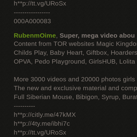
h**p://tt.vg/URoSx
-----------------
000A000083
RubenmOime
,
Super, mega video abou
Content from TOR websites Magic Kingdo
Childs Play, Baby Heart, Giftbox, Hoarders
OPVA, Pedo Playground, GirlsHUB, Lolita 
More 3000 videos and 20000 photos girls
The new and exclusive material and compl
Full Siberian Mouse, Bibigon, Syrup, Bura
----------
h**p://citly.me/47kMX
h**p://4ty.me/ibhi7c
h**p://tt.vg/URoSx