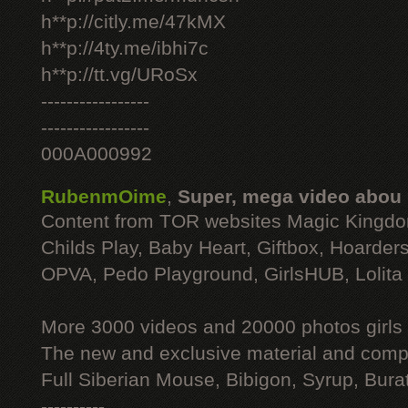
h**p://citly.me/47kMX
h**p://4ty.me/ibhi7c
h**p://tt.vg/URoSx
-----------------
-----------------
000A000992
RubenmOime
,
Super, mega video abou
Content from TOR websites Magic Kingdo
Childs Play, Baby Heart, Giftbox, Hoarders
OPVA, Pedo Playground, GirlsHUB, Lolita 
More 3000 videos and 20000 photos girls
The new and exclusive material and compl
Full Siberian Mouse, Bibigon, Syrup, Bura
----------