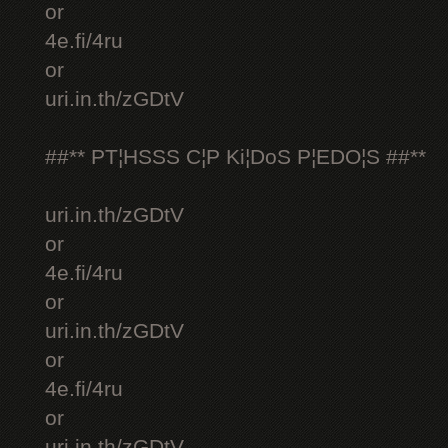
or
4e.fi/4ru
or
uri.in.th/zGDtV
##** PT¦HSSS C¦P Ki¦DoS P¦EDO¦S ##**
uri.in.th/zGDtV
or
4e.fi/4ru
or
uri.in.th/zGDtV
or
4e.fi/4ru
or
uri.in.th/zGDtV