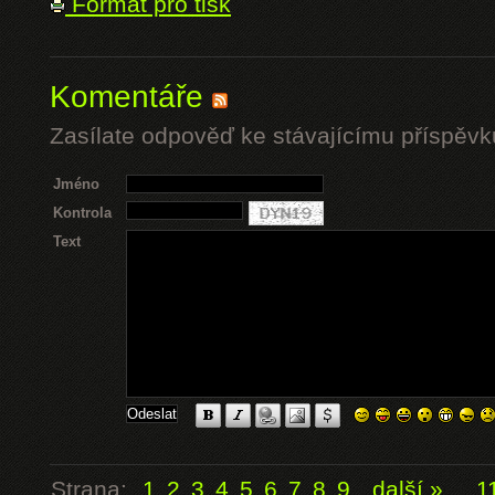
Formát pro tisk
Komentáře
Zasílate odpověď ke stávajícímu příspěvk
Jméno
Kontrola
Text
Strana:
1
2
3
4
5
6
7
8
9
další »
...
1