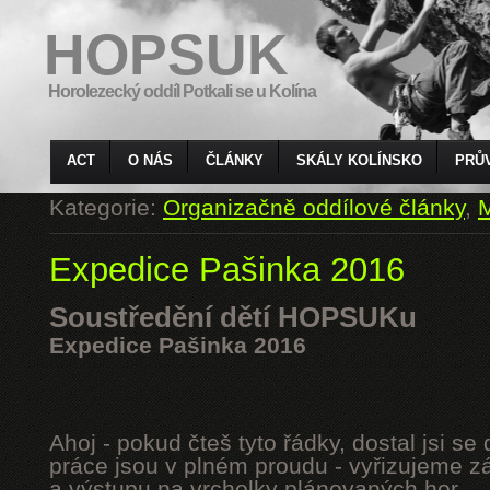
HOPSUK
Horolezecký oddíl Potkali se u Kolína
ACT
O NÁS
ČLÁNKY
SKÁLY KOLÍNSKO
PRŮ
Kategorie:
Organizačně oddílové články
,
M
Expedice Pašinka 2016
Soustředění dětí HOPSUKu
Expedice Pašinka 2016
Ahoj - pokud čteš tyto řádky, dostal jsi s
práce jsou v plném proudu - vyřizujeme z
a výstupu na vrcholky plánovaných hor.