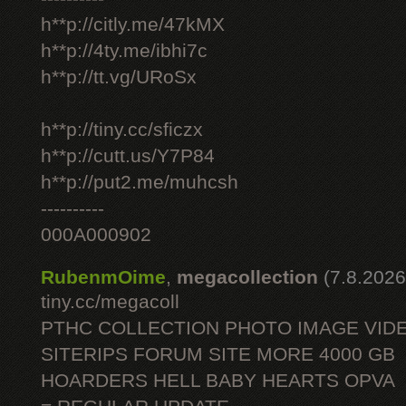
h**p://citly.me/47kMX
h**p://4ty.me/ibhi7c
h**p://tt.vg/URoSx
h**p://tiny.cc/sficzx
h**p://cutt.us/Y7P84
h**p://put2.me/muhcsh
----------
000A000902
RubenmOime
,
megacollection
(7.8.2026
tiny.cc/megacoll
PTHC COLLECTION PHOTO IMAGE VID
SITERIPS FORUM SITE MORE 4000 GB
HOARDERS HELL BABY HEARTS OPVA