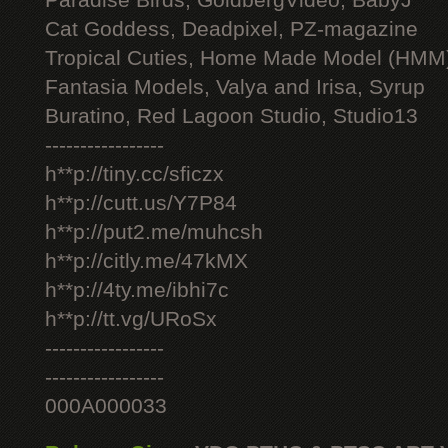
Paradise Birds, GoldbergVideo, BabyJ
Cat Goddess, Deadpixel, PZ-magazine
Tropical Cuties, Home Made Model (HMM
Fantasia Models, Valya and Irisa, Syrup
Buratino, Red Lagoon Studio, Studio13
-----------------
h**p://tiny.cc/sficzx
h**p://cutt.us/Y7P84
h**p://put2.me/muhcsh
h**p://citly.me/47kMX
h**p://4ty.me/ibhi7c
h**p://tt.vg/URoSx
-----------------
-----------------
000A000033