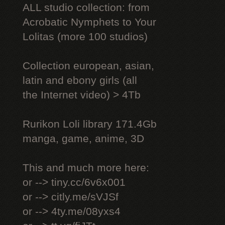
ALL studio collection: from
Acrobatic Nymрhеts to Your
Lоlitаs (more 100 studios)
Collection european, asian,
latin and ebony girls (all
the Internet video) > 4Tb
Rurikon Lоli library 171.4Gb
manga, game, anime, 3D
This and much more here:
or --> tiny.cc/6v6x001
or --> citly.me/sVJSf
or --> 4ty.me/08yxs4