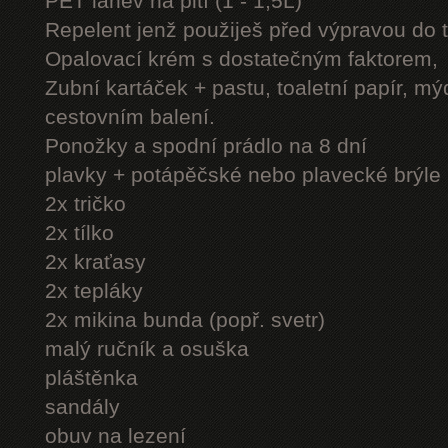
PET láhev na pití (1 - 1,5L)
Repelent jenž použiješ před výpravou do 
Opalovací krém s dostatečným faktorem,
Zubní kartáček + pastu, toaletní papír, mý
cestovním balení.
Ponožky a spodní prádlo na 8 dní
plavky + potápěčské nebo plavecké brýle
2x tričko
2x tílko
2x kraťasy
2x tepláky
2x mikina bunda (popř. svetr)
malý ručník a osuška
pláštěnka
sandály
obuv na lezení