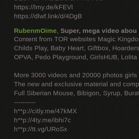
https://lmy.de/kFEVl
https://dlwf.link/d/4DgB
RubenmOime
,
Super, mega video abou
Content from TOR websites Magic Kingdo
Childs Play, Baby Heart, Giftbox, Hoarders
OPVA, Pedo Playground, GirlsHUB, Lolita 
More 3000 videos and 20000 photos girls
The new and exclusive material and compl
Full Siberian Mouse, Bibigon, Syrup, Bura
----------
h**p://citly.me/47kMX
h**p://4ty.me/ibhi7c
h**p://tt.vg/URoSx