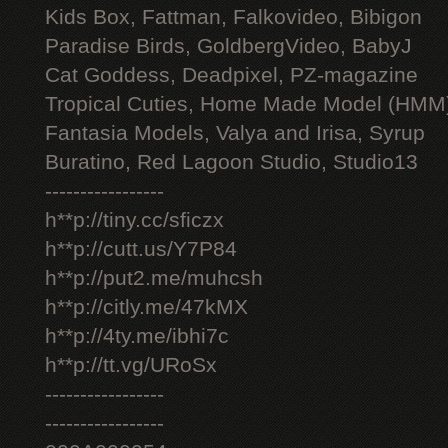
Kids Box, Fattman, Falkovideo, Bibigon
Paradise Birds, GoldbergVideo, BabyJ
Cat Goddess, Deadpixel, PZ-magazine
Tropical Cuties, Home Made Model (HMM
Fantasia Models, Valya and Irisa, Syrup
Buratino, Red Lagoon Studio, Studio13
-----------------
h**p://tiny.cc/sficzx
h**p://cutt.us/Y7P84
h**p://put2.me/muhcsh
h**p://citly.me/47kMX
h**p://4ty.me/ibhi7c
h**p://tt.vg/URoSx
-----------------
-----------------