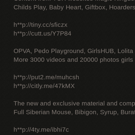
Childs Play, Baby Heart, Giftbox, Hoarders
h**p://tiny.cc/sficzx
h**p://cutt.us/Y7P84
OPVA, Pedo Playground, GirlsHUB, Lolita 
More 3000 videos and 20000 photos girls
h**p://put2.me/muhcsh
h**p://citly.me/47kMX
The new and exclusive material and compl
Full Siberian Mouse, Bibigon, Syrup, Bura
h**p://4ty.me/ibhi7c