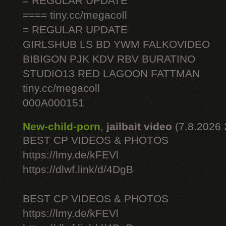
= REGULAR UPDATE
==== tiny.cc/megacoll
= REGULAR UPDATE
GIRLSHUB LS BD YWM FALKOVIDEO
BIBIGON PJK KDV RBV BURATINO
STUDIO13 RED LAGOON FATTMAN
tiny.cc/megacoll
000A000151
New-child-porn
,
jailbait video
(7.8.2026 
BEST CP VIDEOS & PHOTOS
https://lmy.de/kFEVl
https://dlwf.link/d/4DgB
BEST CP VIDEOS & PHOTOS
https://lmy.de/kFEVl