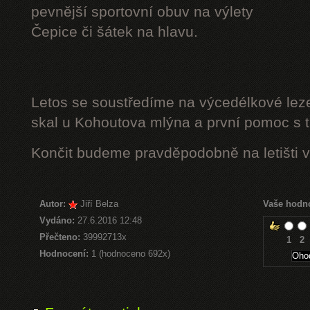
pevnější sportovní obuv na výlety
Čepice či šátek na hlavu.
Letos se soustředíme na výcedélkové leze
skal u Kohoutova mlýna a první pomoc s t
Končit budeme pravděpodobně na letišti v
Autor:
Jiří Belza
Vaše hodn
Vydáno:
27.6.2016 12:48
Přečteno:
39992713x
1
2
Hodnocení:
1 (hodnoceno 692x)