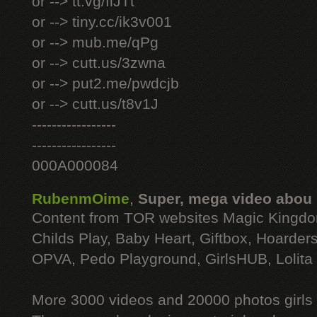
or --> tt.vg/fiJTt
or --> tiny.cc/ik3v001
or --> mub.me/qPg
or --> cutt.us/3zwna
or --> put2.me/pwdcjb
or --> cutt.us/t8v1J
-----------------
-----------------
000A000084
RubenmOime
,
Super, mega video abou
Content from TOR websites Magic Kingdo
Childs Play, Baby Heart, Giftbox, Hoarders
OPVA, Pedo Playground, GirlsHUB, Lolita 
More 3000 videos and 20000 photos girls