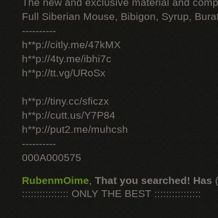
The new and exclusive material and compl
Full Siberian Mouse, Bibigon, Syrup, Bura
----------
h**p://citly.me/47kMX
h**p://4ty.me/ibhi7c
h**p://tt.vg/URoSx
h**p://tiny.cc/sficzx
h**p://cutt.us/Y7P84
h**p://put2.me/muhcsh
----------
000A000575
RubenmOime
,
That you searched! Has
:::::::::::::::: ONLY THE BEST ::::::::::::::::