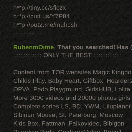
h**p://tiny.cc/sficzx
h**p://cutt.us/Y7P84
h**p://put2.me/muhcsh
----------
RubenmOime
,
That you searched! Has
:::::::::::::::: ONLY THE BEST ::::::::::::::::
Content from TOR websites Magic Kingdo
Childs Play, Baby Heart, Giftbox, Hoarders
OPVA, Pedo Playground, GirlsHUB, Lolita 
More 3000 videos and 20000 photos girls
Complete series LS, BD, YWM, Liluplanet
Sibirian Mouse, St. Peterburg, Moscow
Kids Box, Fattman, Falkovideo, Bibigon