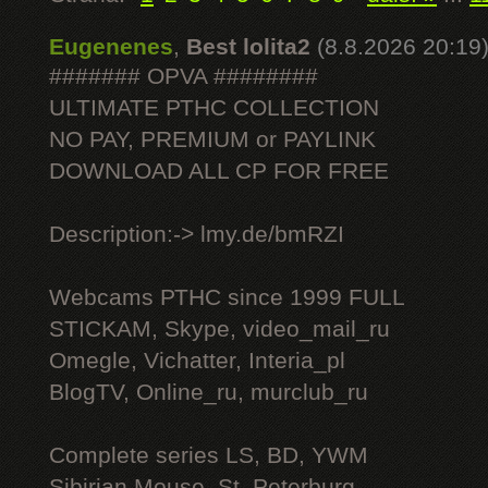
Eugenenes
,
Best lolita2
(8.8.2026 20:19
####### OPVA ########
ULTIMATE РТНС COLLECTION
NO PAY, PREMIUM or PAYLINK
DOWNLOAD ALL СР FOR FREE
Description:-> lmy.de/bmRZI
Webcams РТНС since 1999 FULL
STICKAM, Skype, video_mail_ru
Omegle, Vichatter, Interia_pl
BlogTV, Online_ru, murclub_ru
Complete series LS, BD, YWM
Sibirian Mouse, St. Peterburg