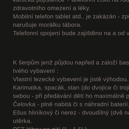
zdravotního omezení a léky.
Mobilní telefon tablet atd.. je zakázán - 
narušuje morálku tábora.
Telefonní spojení bude zajištěno na a od 
K šerpům jenž půjdou napřed a založí b
tvého vybavení :
Vlastní lezecké vybavení je jistě výhodou.
Karimatka, spacák, stan (do dvojice či troj
sebou - při předávání dětí ho maximálně 
Čelovka - plně nabitá či s náhradní baterií
Ešus hliníkový či nerez - dvoudílný (dvě n
utěrka.