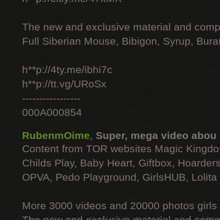
The new and exclusive material and compl
Full Siberian Mouse, Bibigon, Syrup, Bura
h**p://4ty.me/ibhi7c
h**p://tt.vg/URoSx
-----------------
000A000854
RubenmOime
,
Super, mega video abou
Content from TOR websites Magic Kingdo
Childs Play, Baby Heart, Giftbox, Hoarders
OPVA, Pedo Playground, GirlsHUB, Lolita 
More 3000 videos and 20000 photos girls