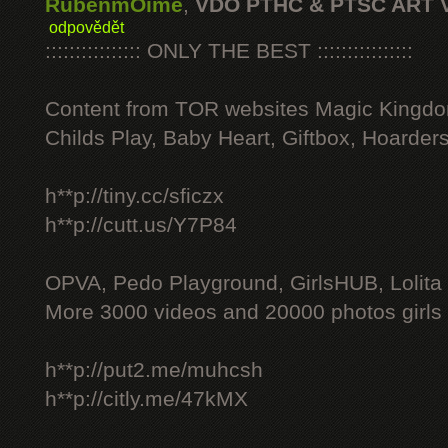
RubenmOime
,
VDO PTHC & PTSC ART 
odpovědět
:::::::::::::::: ONLY THE BEST ::::::::::::::::
Content from TOR websites Magic Kingdo
Childs Play, Baby Heart, Giftbox, Hoarders
h**p://tiny.cc/sficzx
h**p://cutt.us/Y7P84
OPVA, Pedo Playground, GirlsHUB, Lolita 
More 3000 videos and 20000 photos girls
h**p://put2.me/muhcsh
h**p://citly.me/47kMX