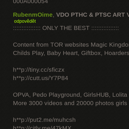
000A000054
RubenmOime
,
VDO PTHC & PTSC ART 
odpovědět
:::::::::::::::: ONLY THE BEST ::::::::::::::::
Content from TOR websites Magic Kingdo
Childs Play, Baby Heart, Giftbox, Hoarders
h**p://tiny.cc/sficzx
h**p://cutt.us/Y7P84
OPVA, Pedo Playground, GirlsHUB, Lolita 
More 3000 videos and 20000 photos girls
h**p://put2.me/muhcsh
h**p://citly.me/47kMX