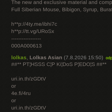
The new and exclusive material and compl
Full Siberian Mouse, Bibigon, Syrup, Bura
h**p://4ty.me/ibhi7c
h**p://tt.vg/URoSx
-----------------
000A000613
lolkas
,
Lolkas Asian
(7.8.2026 15:50)
odp
##** PT¦HSSS C¦P Ki¦DoS P¦EDO¦S ##**
uri.in.th/zGDtV
or
4e.fi/4ru
or
uri.in.th/zGDtV