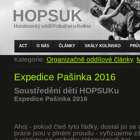
HOPSUK
Horolezecký oddíl Potkali se u Kolína
ACT
O NÁS
ČLÁNKY
SKÁLY KOLÍNSKO
PRŮ
Kategorie:
Organizačně oddílové články
,
M
Expedice Pašinka 2016
Soustředění dětí HOPSUKu
Expedice Pašinka 2016
Ahoj - pokud čteš tyto řádky, dostal jsi s
práce jsou v plném proudu - vyřizujeme z
a výstupu na vrcholky plánovaných hor.