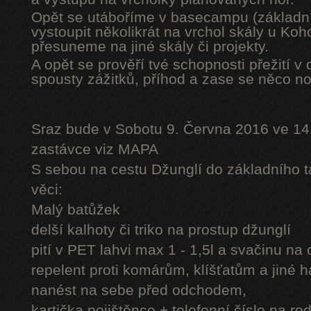
Opět se utáboříme v basecampu (základní
vystoupit několikrát na vrchol skály u Ko
přesuneme na jiné skály či projekty.
A opět se prověří tvé schopnosti přežití v 
spousty zážitků, příhod a zase se něco n
Sraz bude v Sobotu 9. Června 2016 ve 14
zastávce viz MAPA
S sebou na cestu Džunglí do základního tá
věci:
Malý batůžek
delší kalhoty či triko na prostup džunglí
pití v PET lahvi max 1 - 1,5l a svačinu na
repelent proti komárům, klíšťatům a jiné 
nanést na sebe před odchodem,
kartička pojištěnce + telefonní číslo na rod