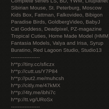
Complete series LS, BD, YWM, Liluplanet
Sibirian Mouse, St. Peterburg, Moscow
Kids Box, Fattman, Falkovideo, Bibigon
Paradise Birds, GoldbergVideo, BabyJ
Cat Goddess, Deadpixel, PZ-magazine
Tropical Cuties, Home Made Model (HMM
Fantasia Models, Valya and Irisa, Syrup
Buratino, Red Lagoon Studio, Studio13
-----------------
h**p://tiny.cc/sficzx
h**p://cutt.us/Y7P84
h**p://put2.me/muhcsh
h**p://citly.me/47kMX
h**p://4ty.me/ibhi7c
h**p://tt.vg/URoSx
-----------------