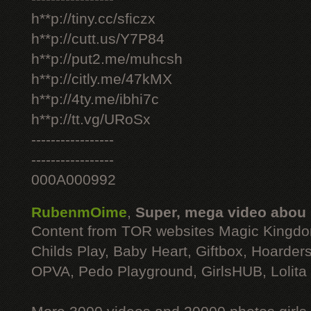
h**p://tiny.cc/sficzx
h**p://cutt.us/Y7P84
h**p://put2.me/muhcsh
h**p://citly.me/47kMX
h**p://4ty.me/ibhi7c
h**p://tt.vg/URoSx
-----------------
-----------------
000A000992
RubenmOime
,
Super, mega video abou
Content from TOR websites Magic Kingdo
Childs Play, Baby Heart, Giftbox, Hoarders
OPVA, Pedo Playground, GirlsHUB, Lolita 