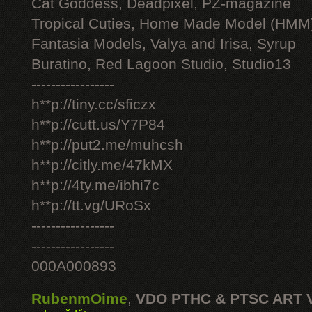
Cat Goddess, Deadpixel, PZ-magazine
Tropical Cuties, Home Made Model (HMM
Fantasia Models, Valya and Irisa, Syrup
Buratino, Red Lagoon Studio, Studio13
-----------------
h**p://tiny.cc/sficzx
h**p://cutt.us/Y7P84
h**p://put2.me/muhcsh
h**p://citly.me/47kMX
h**p://4ty.me/ibhi7c
h**p://tt.vg/URoSx
-----------------
-----------------
000A000893
RubenmOime
,
VDO PTHC & PTSC ART 