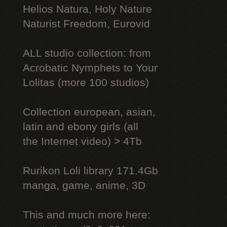
Helios Natura, Holy Nature
Naturist Freedom, Eurovid
ALL studio collection: from
Acrobatic Nymрhеts to Your
Lоlitаs (more 100 studios)
Collection european, asian,
latin and ebony girls (all
the Internet video) > 4Tb
Rurikon Lоli library 171.4Gb
manga, game, anime, 3D
This and much more here: