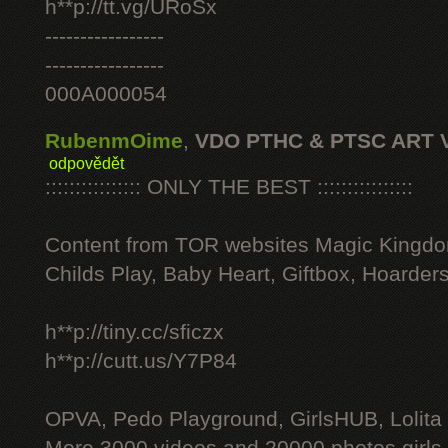
h**p://tt.vg/URoSx
-----------------
-----------------
000A000054
RubenmOime
,
VDO PTHC & PTSC ART 
odpovědět
:::::::::::::::: ONLY THE BEST ::::::::::::::::
Content from TOR websites Magic Kingdo
Childs Play, Baby Heart, Giftbox, Hoarders
h**p://tiny.cc/sficzx
h**p://cutt.us/Y7P84
OPVA, Pedo Playground, GirlsHUB, Lolita 