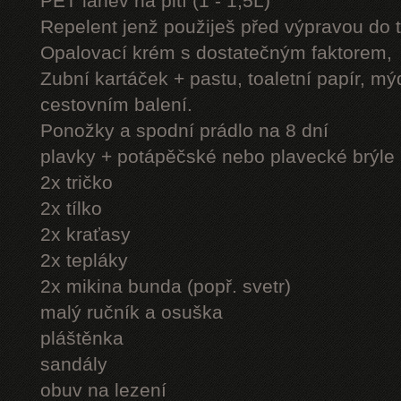
PET láhev na pití (1 - 1,5L)
Repelent jenž použiješ před výpravou do 
Opalovací krém s dostatečným faktorem,
Zubní kartáček + pastu, toaletní papír, mý
cestovním balení.
Ponožky a spodní prádlo na 8 dní
plavky + potápěčské nebo plavecké brýle
2x tričko
2x tílko
2x kraťasy
2x tepláky
2x mikina bunda (popř. svetr)
malý ručník a osuška
pláštěnka
sandály
obuv na lezení