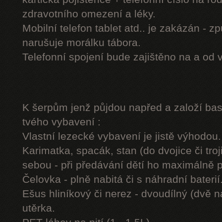
zdravotního omezení a léky.
Mobilní telefon tablet atd.. je zakázán - 
narušuje morálku tábora.
Telefonní spojení bude zajištěno na a od 
K šerpům jenž půjdou napřed a založí b
tvého vybavení :
Vlastní lezecké vybavení je jistě výhodou.
Karimatka, spacák, stan (do dvojice či troj
sebou - při předávání dětí ho maximálně 
Čelovka - plně nabitá či s náhradní baterií
Ešus hliníkový či nerez - dvoudílný (dvě n
utěrka.