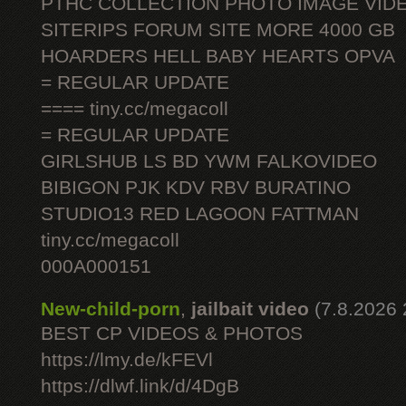
PTHC COLLECTION PHOTO IMAGE VID
SITERIPS FORUM SITE MORE 4000 GB
HOARDERS HELL BABY HEARTS OPVA
= REGULAR UPDATE
==== tiny.cc/megacoll
= REGULAR UPDATE
GIRLSHUB LS BD YWM FALKOVIDEO
BIBIGON PJK KDV RBV BURATINO
STUDIO13 RED LAGOON FATTMAN
tiny.cc/megacoll
000A000151
New-child-porn
,
jailbait video
(7.8.2026 
BEST CP VIDEOS & PHOTOS
https://lmy.de/kFEVl
https://dlwf.link/d/4DgB