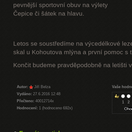
pevnější sportovní obuv na výlety
Čepice či šátek na hlavu.
Letos se soustředíme na výcedélkové leze
skal u Kohoutova mlýna a první pomoc s t
Končit budeme pravděpodobně na letišti v
Autor:
Jiří Belza
Vaše hodn
Vydáno:
27.6.2016 12:48
Přečteno:
40012714x
1
2
Hodnocení:
1 (hodnoceno 692x)