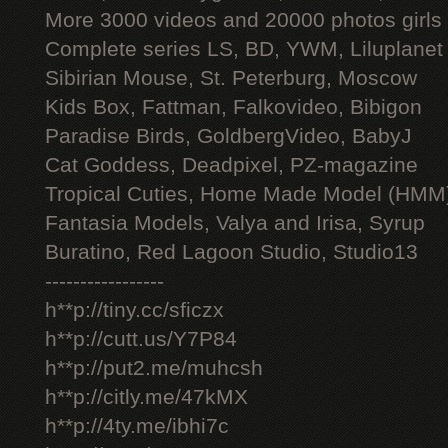
More 3000 videos and 20000 photos girls
Complete series LS, BD, YWM, Liluplanet
Sibirian Mouse, St. Peterburg, Moscow
Kids Box, Fattman, Falkovideo, Bibigon
Paradise Birds, GoldbergVideo, BabyJ
Cat Goddess, Deadpixel, PZ-magazine
Tropical Cuties, Home Made Model (HMM
Fantasia Models, Valya and Irisa, Syrup
Buratino, Red Lagoon Studio, Studio13
-----------------
h**p://tiny.cc/sficzx
h**p://cutt.us/Y7P84
h**p://put2.me/muhcsh
h**p://citly.me/47kMX
h**p://4ty.me/ibhi7c