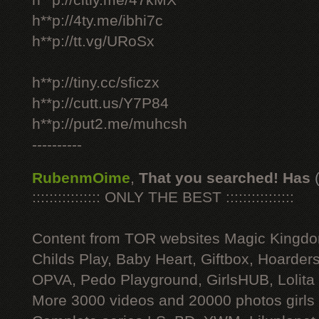
h**p://citly.me/47kMX
h**p://4ty.me/ibhi7c
h**p://tt.vg/URoSx
h**p://tiny.cc/sficzx
h**p://cutt.us/Y7P84
h**p://put2.me/muhcsh
----------
RubenmOime
,
That you searched! Has
:::::::::::::::: ONLY THE BEST ::::::::::::::::
Content from TOR websites Magic Kingdo
Childs Play, Baby Heart, Giftbox, Hoarders
OPVA, Pedo Playground, GirlsHUB, Lolita 
More 3000 videos and 20000 photos girls