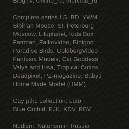
BlogTV, Online_ru, murclub_ru
Complete series LS, BD, YWM
Sibirian Mouse, St. Peterburg
Moscow, Liluplanet, Kids Box
Fattman, Falkovideo, Bibigon
Paradise Birds, GoldbergVideo
Fantasia Models, Cat Goddess
Valya and Irisa, Tropical Cuties
Deadpixel, PZ-magazine, BabyJ
Home Made Model (HMM)
Gay рthс collection: Luto
Blue Orchid, PJK, KDV, RBV
Nudism: Naturism in Russia