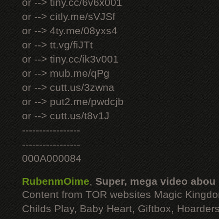
or --> tiny.cc/6v6x001
or --> citly.me/sVJSf
or --> 4ty.me/08yxs4
or --> tt.vg/fiJTt
or --> tiny.cc/ik3v001
or --> mub.me/qPg
or --> cutt.us/3zwna
or --> put2.me/pwdcjb
or --> cutt.us/t8v1J
-----------------
-----------------
000A000084
RubenmOime
,
Super, mega video abou
Content from TOR websites Magic Kingdo
Childs Play, Baby Heart, Giftbox, Hoarders