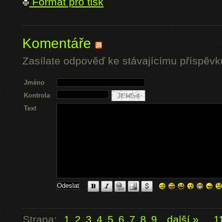
Formát pro tisk
Komentáře
Zasílate odpověď ke stávajícímu příspěvk
Jméno
Kontrola
Text
Strana:
1
2
3
4
5
6
7
8
9
další »
...
1