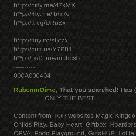
h**p://citly.me/47kMX
h**p://4ty.me/ibhi7c
h**p://tt.vg/URoSx
h**p://tiny.cc/sficzx
h**p://cutt.us/Y7P84
h**p://put2.me/muhcsh
----------
000A000404
RubenmOime
,
That you searched! Has
:::::::::::::::: ONLY THE BEST ::::::::::::::::
Content from TOR websites Magic Kingdo
Childs Play, Baby Heart, Giftbox, Hoarders
OPVA, Pedo Playground, GirlsHUB, Lolita 