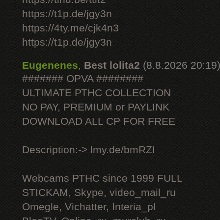
https://t1p.de/jgy3n
https://4ty.me/cjk4n3
https://t1p.de/jgy3n
Eugenenes
,
Best lolita2
(8.8.2026 20:19
####### OPVA ########
ULTIMATE РТНС COLLECTION
NO PAY, PREMIUM or PAYLINK
DOWNLOAD ALL СР FOR FREE
Description:-> lmy.de/bmRZI
Webcams РТНС since 1999 FULL
STICKAM, Skype, video_mail_ru
Omegle, Vichatter, Interia_pl