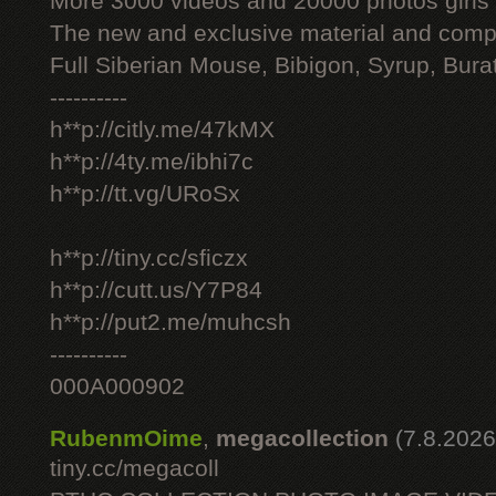
More 3000 videos and 20000 photos girls
The new and exclusive material and compl
Full Siberian Mouse, Bibigon, Syrup, Bura
----------
h**p://citly.me/47kMX
h**p://4ty.me/ibhi7c
h**p://tt.vg/URoSx
h**p://tiny.cc/sficzx
h**p://cutt.us/Y7P84
h**p://put2.me/muhcsh
----------
000A000902
RubenmOime
,
megacollection
(7.8.2026
tiny.cc/megacoll