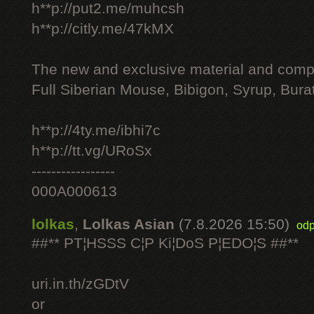
h**p://put2.me/muhcsh
h**p://citly.me/47kMX
The new and exclusive material and compl
Full Siberian Mouse, Bibigon, Syrup, Bura
h**p://4ty.me/ibhi7c
h**p://tt.vg/URoSx
-----------------
000A000613
lolkas
,
Lolkas Asian
(7.8.2026 15:50)
odp
##** PT¦HSSS C¦P Ki¦DoS P¦EDO¦S ##**
uri.in.th/zGDtV
or