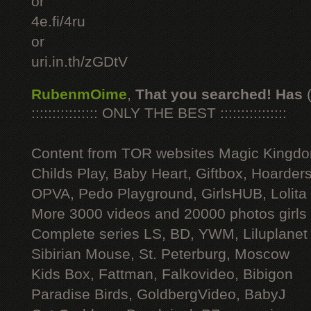
or
4e.fi/4ru
or
uri.in.th/zGDtV
RubenmOime
,
That you searched! Has
:::::::::::::::: ONLY THE BEST ::::::::::::::::
Content from TOR websites Magic Kingdo
Childs Play, Baby Heart, Giftbox, Hoarders
OPVA, Pedo Playground, GirlsHUB, Lolita 
More 3000 videos and 20000 photos girls
Complete series LS, BD, YWM, Liluplanet
Sibirian Mouse, St. Peterburg, Moscow
Kids Box, Fattman, Falkovideo, Bibigon
Paradise Birds, GoldbergVideo, BabyJ