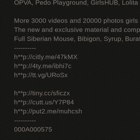
OPVA, Pedo Playground, GirlsHUB, Lolita 
More 3000 videos and 20000 photos girls
The new and exclusive material and compl
Full Siberian Mouse, Bibigon, Syrup, Bura
----------
h**p://citly.me/47kMX
h**p://4ty.me/ibhi7c
h**p://tt.vg/URoSx
h**p://tiny.cc/sficzx
h**p://cutt.us/Y7P84
h**p://put2.me/muhcsh
----------
000A000575