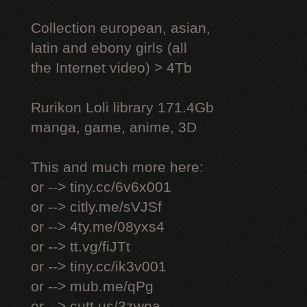
Collection european, asian,
latin and ebony girls (all
the Internet video) > 4Tb
Rurikon Lоli library 171.4Gb
manga, game, anime, 3D
This and much more here:
or --> tiny.cc/6v6x001
or --> citly.me/sVJSf
or --> 4ty.me/08yxs4
or --> tt.vg/fiJTt
or --> tiny.cc/ik3v001
or --> mub.me/qPg
or --> cutt.us/3zwna