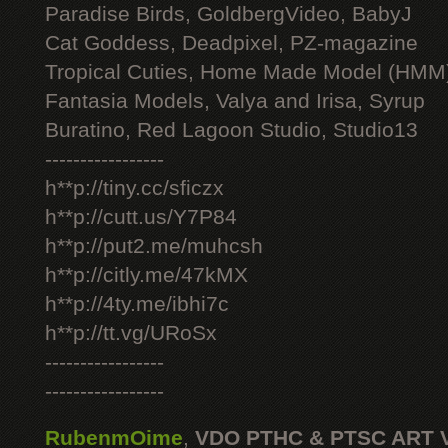
Paradise Birds, GoldbergVideo, BabyJ
Cat Goddess, Deadpixel, PZ-magazine
Tropical Cuties, Home Made Model (HMM
Fantasia Models, Valya and Irisa, Syrup
Buratino, Red Lagoon Studio, Studio13
-----------------
h**p://tiny.cc/sficzx
h**p://cutt.us/Y7P84
h**p://put2.me/muhcsh
h**p://citly.me/47kMX
h**p://4ty.me/ibhi7c
h**p://tt.vg/URoSx
-----------------
-----------------
RubenmOime
,
VDO PTHC & PTSC ART 