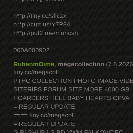
h**p://tiny.cc/sficzx
h**p://cutt.us/Y7P84
h**p://put2.me/muhcsh
----------
000A000902
RubenmOime
,
megacollection
(7.8.2026
tiny.cc/megacoll
PTHC COLLECTION PHOTO IMAGE VID
SITERIPS FORUM SITE MORE 4000 GB
HOARDERS HELL BABY HEARTS OPVA
= REGULAR UPDATE
==== tiny.cc/megacoll
= REGULAR UPDATE
GIRLSHUB LS BD YWM FALKOVIDEO