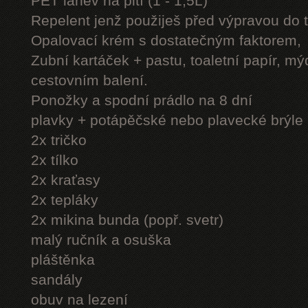
PET láhev na pití (1 - 1,5L)
Repelent jenž použiješ před výpravou do 
Opalovací krém s dostatečným faktorem,
Zubní kartáček + pastu, toaletní papír, mý
cestovním balení.
Ponožky a spodní prádlo na 8 dní
plavky + potápěčské nebo plavecké brýle
2x tričko
2x tílko
2x kraťasy
2x tepláky
2x mikina bunda (popř. svetr)
malý ručník a osuška
pláštěnka
sandály
obuv na lezení