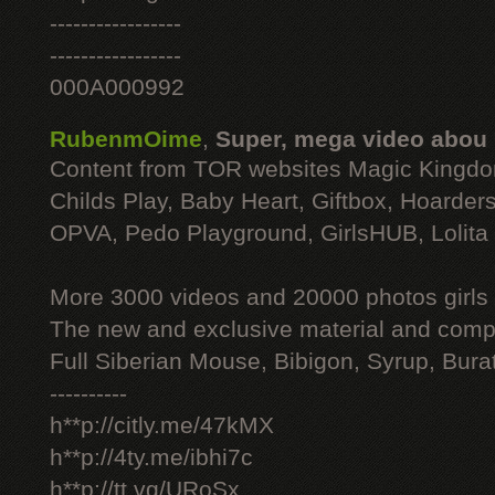
-----------------
-----------------
000A000992
RubenmOime
,
Super, mega video abou
Content from TOR websites Magic Kingdo
Childs Play, Baby Heart, Giftbox, Hoarders
OPVA, Pedo Playground, GirlsHUB, Lolita 
More 3000 videos and 20000 photos girls
The new and exclusive material and compl
Full Siberian Mouse, Bibigon, Syrup, Bura
----------
h**p://citly.me/47kMX
h**p://4ty.me/ibhi7c
h**p://tt.vg/URoSx