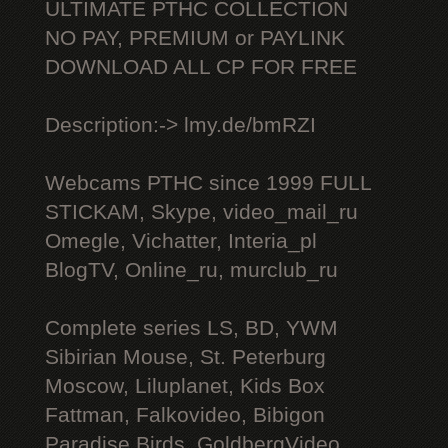
ULTIMATE РТНС COLLECTION
NO PAY, PREMIUM or PAYLINK
DOWNLOAD ALL СР FOR FREE
Description:-> lmy.de/bmRZI
Webcams РТНС since 1999 FULL
STICKAM, Skype, video_mail_ru
Omegle, Vichatter, Interia_pl
BlogTV, Online_ru, murclub_ru
Complete series LS, BD, YWM
Sibirian Mouse, St. Peterburg
Moscow, Liluplanet, Kids Box
Fattman, Falkovideo, Bibigon
Paradise Birds, GoldbergVideo