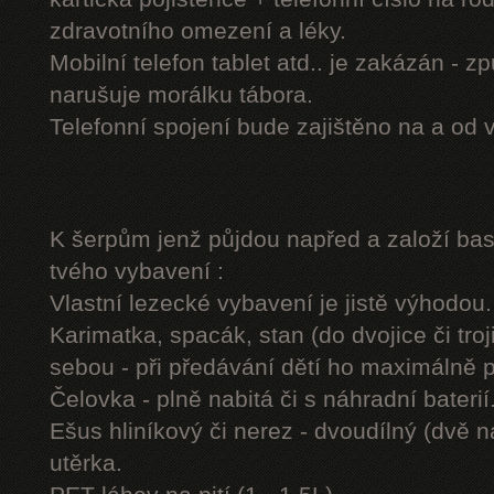
zdravotního omezení a léky.
Mobilní telefon tablet atd.. je zakázán - 
narušuje morálku tábora.
Telefonní spojení bude zajištěno na a od 
K šerpům jenž půjdou napřed a založí b
tvého vybavení :
Vlastní lezecké vybavení je jistě výhodou.
Karimatka, spacák, stan (do dvojice či troj
sebou - při předávání dětí ho maximálně 
Čelovka - plně nabitá či s náhradní baterií
Ešus hliníkový či nerez - dvoudílný (dvě n
utěrka.