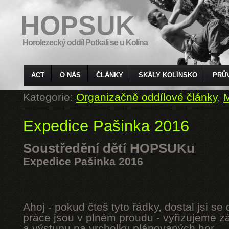
HOPSUK
Horolezecký oddíl Potkali se u Kolína
ACT
O NÁS
ČLÁNKY
SKÁLY KOLÍNSKO
PRŮ
Kategorie:
Organizačně oddílové články
,
M
Expedice Pašinka 2016
Soustředění dětí HOPSUKu
Expedice Pašinka 2016
Ahoj - pokud čteš tyto řádky, dostal jsi s
práce jsou v plném proudu - vyřizujeme z
a výstupu na vrcholky plánovaných hor.