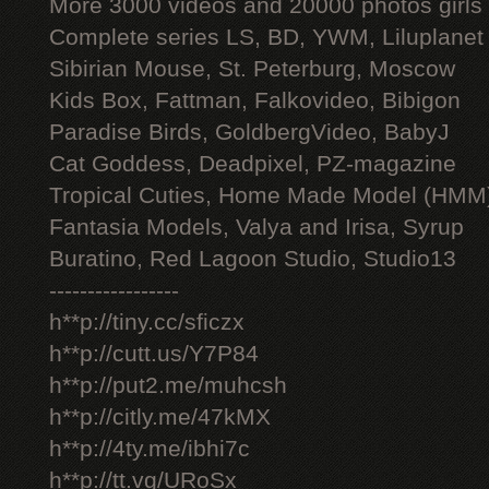
More 3000 videos and 20000 photos girls
Complete series LS, BD, YWM, Liluplanet
Sibirian Mouse, St. Peterburg, Moscow
Kids Box, Fattman, Falkovideo, Bibigon
Paradise Birds, GoldbergVideo, BabyJ
Cat Goddess, Deadpixel, PZ-magazine
Tropical Cuties, Home Made Model (HMM
Fantasia Models, Valya and Irisa, Syrup
Buratino, Red Lagoon Studio, Studio13
-----------------
h**p://tiny.cc/sficzx
h**p://cutt.us/Y7P84
h**p://put2.me/muhcsh
h**p://citly.me/47kMX
h**p://4ty.me/ibhi7c
h**p://tt.vg/URoSx