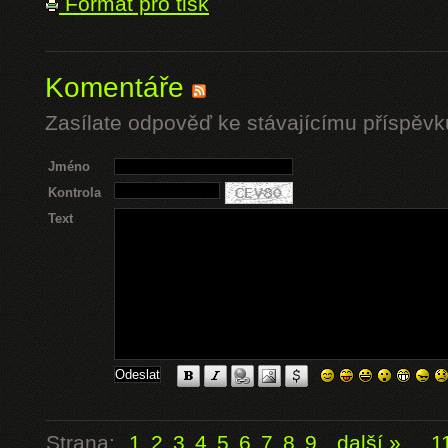
Formát pro tisk
Komentáře
Zasílate odpověď ke stávajícímu příspěvk
Jméno
Kontrola
Text
Strana:
1
2
3
4
5
6
7
8
9
další »
...
1