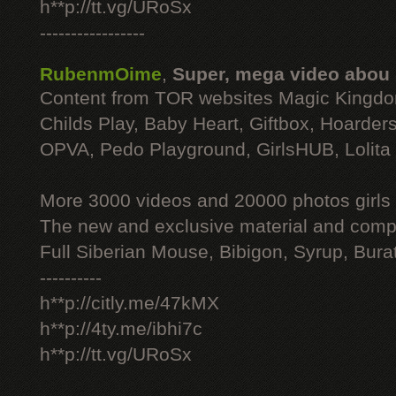
h**p://tt.vg/URoSx
-----------------
RubenmOime
,
Super, mega video abou
Content from TOR websites Magic Kingdo
Childs Play, Baby Heart, Giftbox, Hoarders
OPVA, Pedo Playground, GirlsHUB, Lolita 
More 3000 videos and 20000 photos girls
The new and exclusive material and compl
Full Siberian Mouse, Bibigon, Syrup, Bura
----------
h**p://citly.me/47kMX
h**p://4ty.me/ibhi7c
h**p://tt.vg/URoSx