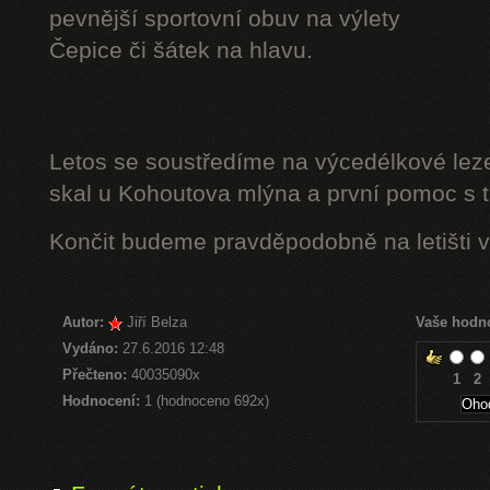
pevnější sportovní obuv na výlety
Čepice či šátek na hlavu.
Letos se soustředíme na výcedélkové leze
skal u Kohoutova mlýna a první pomoc s t
Končit budeme pravděpodobně na letišti v
Autor:
Jiří Belza
Vaše hodn
Vydáno:
27.6.2016 12:48
Přečteno:
40035090x
1
2
Hodnocení:
1 (hodnoceno 692x)