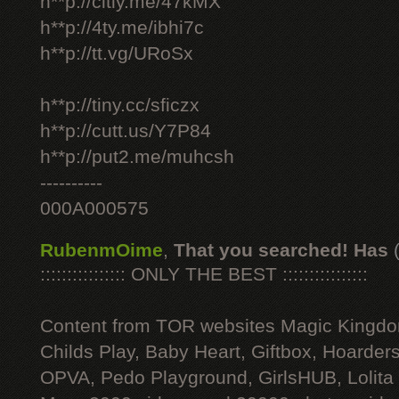
h**p://citly.me/47kMX
h**p://4ty.me/ibhi7c
h**p://tt.vg/URoSx
h**p://tiny.cc/sficzx
h**p://cutt.us/Y7P84
h**p://put2.me/muhcsh
----------
000A000575
RubenmOime
,
That you searched! Has
:::::::::::::::: ONLY THE BEST ::::::::::::::::
Content from TOR websites Magic Kingdo
Childs Play, Baby Heart, Giftbox, Hoarders
OPVA, Pedo Playground, GirlsHUB, Lolita 