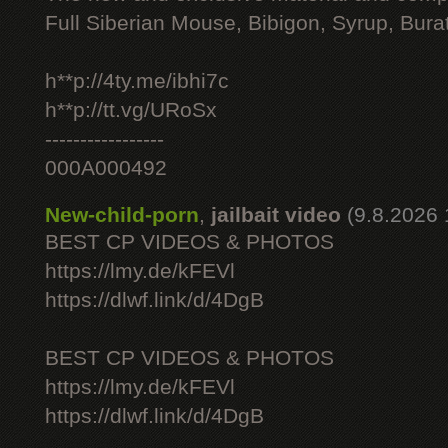
Full Siberian Mouse, Bibigon, Syrup, Bura
h**p://4ty.me/ibhi7c
h**p://tt.vg/URoSx
-----------------
000A000492
New-child-porn
,
jailbait video
(9.8.2026 
BEST CP VIDEOS & PHOTOS
https://lmy.de/kFEVl
https://dlwf.link/d/4DgB
BEST CP VIDEOS & PHOTOS
https://lmy.de/kFEVl
https://dlwf.link/d/4DgB