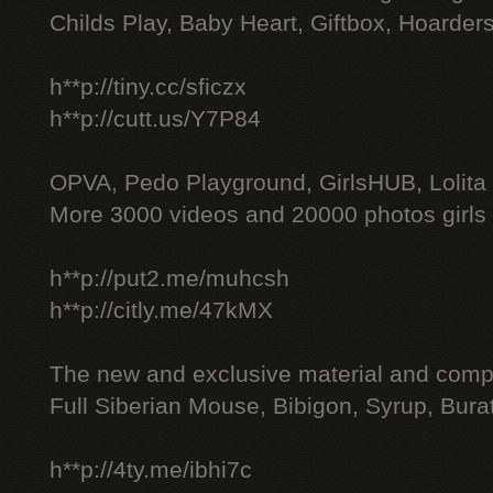
Childs Play, Baby Heart, Giftbox, Hoarders
h**p://tiny.cc/sficzx
h**p://cutt.us/Y7P84
OPVA, Pedo Playground, GirlsHUB, Lolita 
More 3000 videos and 20000 photos girls
h**p://put2.me/muhcsh
h**p://citly.me/47kMX
The new and exclusive material and compl
Full Siberian Mouse, Bibigon, Syrup, Bura
h**p://4ty.me/ibhi7c