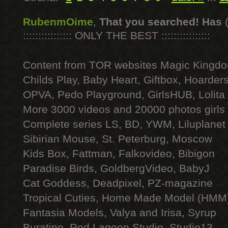
RubenmOime
,
That you searched! Has
:::::::::::::::: ONLY THE BEST ::::::::::::::::
Content from TOR websites Magic Kingdo
Childs Play, Baby Heart, Giftbox, Hoarders
OPVA, Pedo Playground, GirlsHUB, Lolita 
More 3000 videos and 20000 photos girls
Complete series LS, BD, YWM, Liluplanet
Sibirian Mouse, St. Peterburg, Moscow
Kids Box, Fattman, Falkovideo, Bibigon
Paradise Birds, GoldbergVideo, BabyJ
Cat Goddess, Deadpixel, PZ-magazine
Tropical Cuties, Home Made Model (HMM
Fantasia Models, Valya and Irisa, Syrup
Buratino, Red Lagoon Studio, Studio13