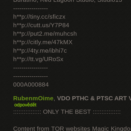
-----------------
h**p://tiny.cc/sficzx
h**p://cutt.us/Y7P84
h**p://put2.me/muhcsh
h**p://citly.me/47kMX
h**p://4ty.me/ibhi7c
h**p://tt.vg/URoSx
-----------------
-----------------
000A000884
RubenmOime
,
VDO PTHC & PTSC ART 
odpovědět
:::::::::::::::: ONLY THE BEST ::::::::::::::::
Content from TOR websites Magic Kingdo