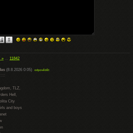
í »
...
11842
Has
(8.8.2026 0:05)
odpovědět
::::
ngdom, TLZ,
ders Hell,
lita City
irls and boys
anet
w
on