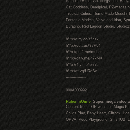
Paradise Birds, GoldbergVideo, Baby
Cat Goddess, Deadpixel, PZ-magazin
Tropical Cuties, Home Made Model (
Fantasia Models, Valya and Irisa, Syr
Buratino, Red Lagoon Studio, Studio1
-----------------
h**p://tiny.cc/sficzx
h**p://cutt.us/Y7P84
h**p://put2.me/muhcsh
h**p://citly.me/47kMX
h**p://4ty.me/ibhi7c
h**p://tt.vg/URoSx
-----------------
-----------------
000A000992
RubenmOime
,
Super, mega video 
Content from TOR websites Magic Ki
Childs Play, Baby Heart, Giftbox, Hoar
OPVA, Pedo Playground, GirlsHUB, Lo