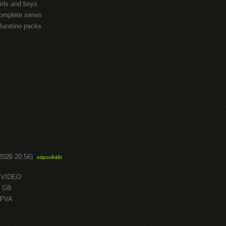
irls and boys
omplete series
Buratino packs
.2026 20:56)
odpovědět
 VIDEO
0 GB
OPVA