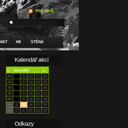
RSS zdroj
AKT
HK
STĚNA
Kalendář akcí
«
srpen 2026
»
Po
3
10
17
24
Út
4
11
18
25
St
5
12
19
26
Čt
6
13
20
27
Pá
7
14
21
28
So
1
8
15
22
29
Ne
2
9
16
23
30
Odkazy