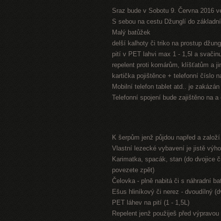
Sraz bude v Sobotu 9. Června 2016 v
S sebou na cestu Džunglí do základníh
Malý batůžek
delší kalhoty či triko na prostup džung
pití v PET lahvi max 1 - 1,5l a svači
repelent proti komárům, klíšťatům a 
kartička pojištěnce + telefonní číslo 
Mobilní telefon tablet atd.. je zakázá
Telefonní spojení bude zajištěno na a
K šerpům jenž půjdou napřed a založ
Vlastní lezecké vybavení je jistě výh
Karimatka, spacák, stan (do dvojice či
povezete zpět)
Čelovka - plně nabitá či s náhradní bat
Ešus hliníkový či nerez - dvoudílný (
PET láhev na pití (1 - 1,5L)
Repelent jenž použiješ před výpravou