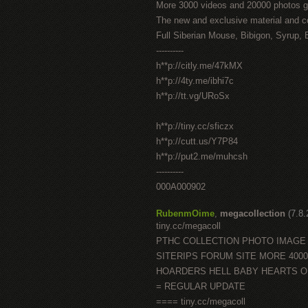
More 3000 videos and 20000 photos g
The new and exclusive material and c
Full Siberian Mouse, Bibigon, Syrup, 
----------
h**p://citly.me/47kMX
h**p://4ty.me/ibhi7c
h**p://tt.vg/URoSx
h**p://tiny.cc/sficzx
h**p://cutt.us/Y7P84
h**p://put2.me/muhcsh
----------
000A000902
RubenmOime
,
megacollection
(7.8
tiny.cc/megacoll
PTHC COLLECTION PHOTO IMAGE
SITERIPS FORUM SITE MORE 400
HOARDERS HELL BABY HEARTS 
= REGULAR UPDATE
==== tiny.cc/megacoll