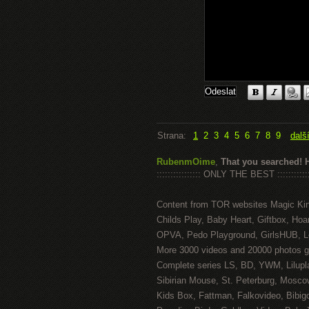
Strana:
1
2
3
4
5
6
7
8
9
dalš
RubenmOime
,
That you searched! 
:::::::::::::::: ONLY THE BEST ::::::::::::
Content from TOR websites Magic Ki
Childs Play, Baby Heart, Giftbox, Hoar
OPVA, Pedo Playground, GirlsHUB, Lo
More 3000 videos and 20000 photos g
Complete series LS, BD, YWM, Lilupl
Sibirian Mouse, St. Peterburg, Mosco
Kids Box, Fattman, Falkovideo, Bibig