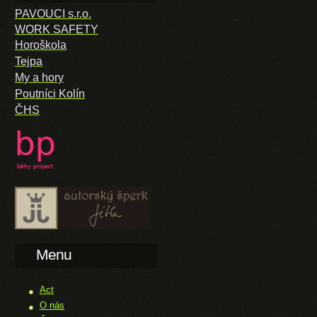
PAVOUCI s.r.o.
WORK SAFETY
Horoškola
Tejpa
My a hory
Poutníci Kolín
ČHS
Menu
Act
O nás