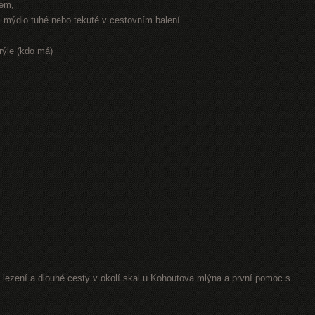
rem,
r, mýdlo tuhé nebo tekuté v cestovním balení.
rýle (kdo má)
lezení a dlouhé cesty v okolí skal u Kohoutova mlýna a první pomoc s