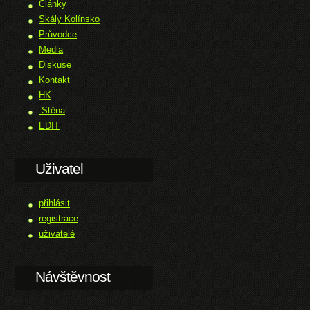
Články
Skály Kolínsko
Průvodce
Media
Diskuse
Kontakt
HK
Stěna
EDIT
Uživatel
přihlásit
registrace
uživatelé
Návštěvnost