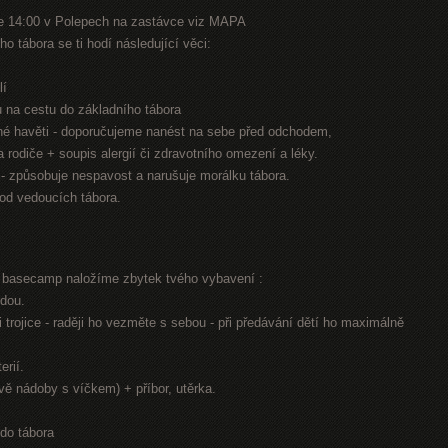
e 14:00 v Polepech na zastávce viz MAPA
o tábora se ti hodí následující věci:
lí
nu na cestu do základního tábora
jiné havěti - doporučujeme nanést na sebe před odchodem,
na rodiče + soupis alergií či zdravotního omezení a léky.
n - způsobuje nespavost a narušuje morálku tábora.
 od vedoucích tábora.
í basecamp naložíme zbytek tvého vybavení :
odou.
 trojice - raději ho vezměte s sebou - při předávání dětí ho maximálně
erií.
dvě nádoby s víčkem) + příbor, utěrka.
 do tábora