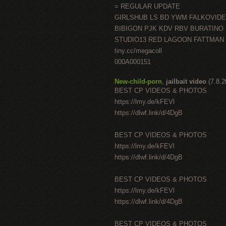
= REGULAR UPDATE
GIRLSHUB LS BD YWM FALKOVID
BIBIGON PJK KDV RBV BURATINO
STUDIO13 RED LAGOON FATTMAN
tiny.cc/megacoll
000A000151
New-child-porn
,
jailbait video
(7.8.
BEST CP VIDEOS & PHOTOS
https://lmy.de/kFEVl
https://dlwf.link/d/4DgB
BEST CP VIDEOS & PHOTOS
https://lmy.de/kFEVl
https://dlwf.link/d/4DgB
BEST CP VIDEOS & PHOTOS
https://lmy.de/kFEVl
https://dlwf.link/d/4DgB
BEST CP VIDEOS & PHOTOS