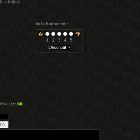
ti v Kolíně
Vaše hodnocení:
1
2
3
4
5
pěvku (
zrušit
).