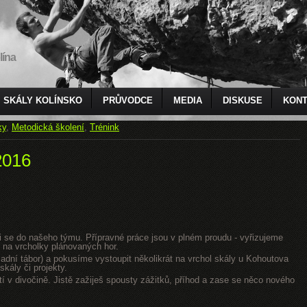
lína
SKÁLY KOLÍNSKO
PRŮVODCE
MEDIA
DISKUSE
KONT
ky
,
Metodická školení
,
Trénink
2016
jsi se do našeho týmu. Přípravné práce jsou v plném proudu - vyřizujeme
 na vrcholky plánovaných hor.
dní tábor) a pokusíme vystoupit několikrát na vrchol skály u Kohoutova
kály či projekty.
tí v divočině. Jistě zažiješ spousty zážitků, příhod a zase se něco nového