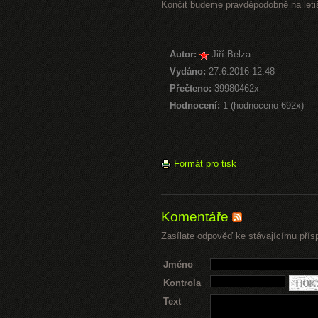
Končit budeme pravděpodobně na letiš
Autor:
Jiří Belza
Vydáno:
27.6.2016 12:48
Přečteno:
39980462x
Hodnocení:
1 (hodnoceno 692x)
Formát pro tisk
Komentáře
Zasílate odpověď ke stávajícímu přís
Jméno
Kontrola
Text