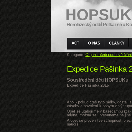
HOPSUK
Horolezecký oddíl Potkali se u Ko
ACT
O NÁS
ČLÁNKY
Kategorie:
Organizačně oddílové člán
Expedice Pašinka 
Soustředění dětí HOPSUKu
Expedice Pašinka 2016
Ahoj - pokud čteš tyto řádky, dostal 
zásoby a povolení k pobytu a výstupu
Opět se utáboříme v basecampu (zákla
mlýna, možná se i přesuneme na jiné s
A opět se prověří tvé schopnosti přeži
naučíš.