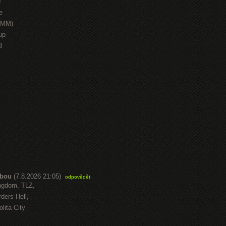
J
e
HMM)
up
3
abou
(7.8.2026 21:05)
odpovědět
ngdom, TLZ,
ders Hell,
lita City