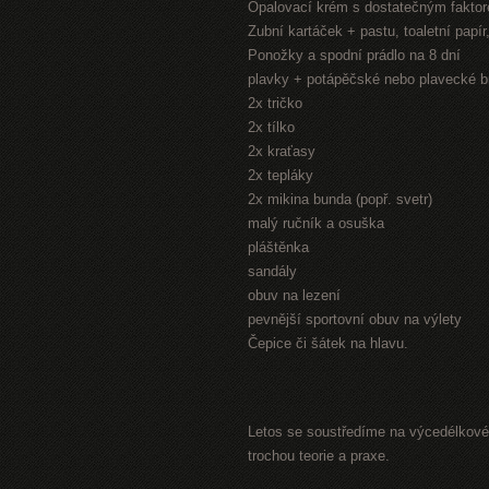
Opalovací krém s dostatečným fakto
Zubní kartáček + pastu, toaletní papí
Ponožky a spodní prádlo na 8 dní
plavky + potápěčské nebo plavecké b
2x tričko
2x tílko
2x kraťasy
2x tepláky
2x mikina bunda (popř. svetr)
malý ručník a osuška
pláštěnka
sandály
obuv na lezení
pevnější sportovní obuv na výlety
Čepice či šátek na hlavu.
Letos se soustředíme na výcedélkové 
trochou teorie a praxe.