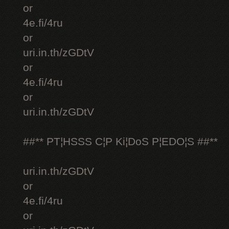
or
4e.fi/4ru
or
uri.in.th/zGDtV
or
4e.fi/4ru
or
uri.in.th/zGDtV
##** PT¦HSSS C¦P Ki¦DoS P¦EDO¦S ##**
uri.in.th/zGDtV
or
4e.fi/4ru
or