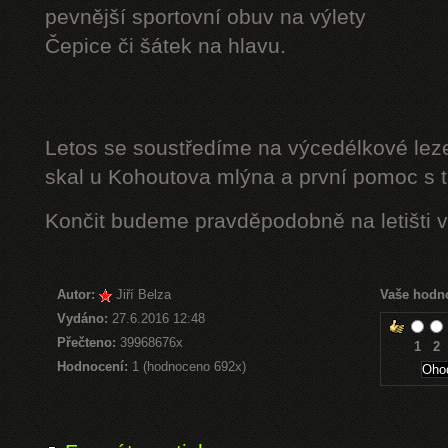
pevnější sportovní obuv na výlety
Čepice či šátek na hlavu.
Letos se soustředíme na výcedélkové leze
skal u Kohoutova mlýna a první pomoc s t
Končit budeme pravděpodobně na letišti v
Autor:
Jiří Belza
Vaše hodn
Vydáno:
27.6.2016 12:48
Přečteno:
39968676x
1
2
Hodnocení:
1 (hodnoceno 692x)