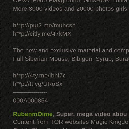
OPVA, Pedo Playground, GirlsHUB, Lolita 
More 3000 videos and 20000 photos girls
h**p://put2.me/muhcsh
h**p://citly.me/47kMX
The new and exclusive material and compl
Full Siberian Mouse, Bibigon, Syrup, Bura
h**p://4ty.me/ibhi7c
h**p://tt.vg/URoSx
-----------------
000A000854
RubenmOime
,
Super, mega video abou
Content from TOR websites Magic Kingdo