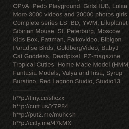
OPVA, Pedo Playground, GirlsHUB, Lolita 
More 3000 videos and 20000 photos girls
Complete series LS, BD, YWM, Liluplanet
Sibirian Mouse, St. Peterburg, Moscow
Kids Box, Fattman, Falkovideo, Bibigon
Paradise Birds, GoldbergVideo, BabyJ
Cat Goddess, Deadpixel, PZ-magazine
Tropical Cuties, Home Made Model (HMM
Fantasia Models, Valya and Irisa, Syrup
Buratino, Red Lagoon Studio, Studio13
-----------------
h**p://tiny.cc/sficzx
h**p://cutt.us/Y7P84
h**p://put2.me/muhcsh
h**p://citly.me/47kMX