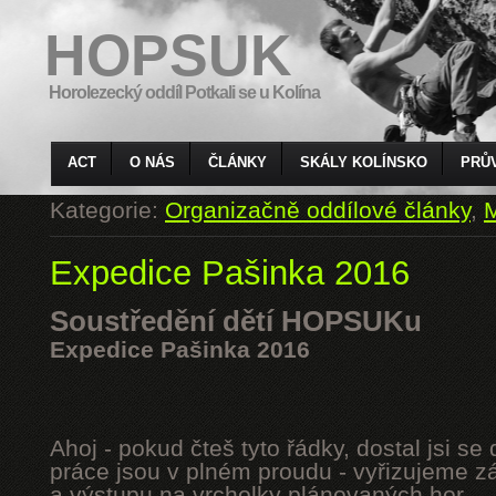
HOPSUK
Horolezecký oddíl Potkali se u Kolína
ACT
O NÁS
ČLÁNKY
SKÁLY KOLÍNSKO
PRŮ
Kategorie:
Organizačně oddílové články
,
M
Expedice Pašinka 2016
Soustředění dětí HOPSUKu
Expedice Pašinka 2016
Ahoj - pokud čteš tyto řádky, dostal jsi s
práce jsou v plném proudu - vyřizujeme z
a výstupu na vrcholky plánovaných hor.