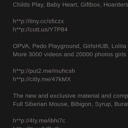
Childs Play, Baby Heart, Giftbox, Hoarders
h**p://tiny.cc/sficzx
h**p://cutt.us/Y7P84
OPVA, Pedo Playground, GirlsHUB, Lolita 
More 3000 videos and 20000 photos girls
h**p://put2.me/muhcsh
h**p://citly.me/47kMX
The new and exclusive material and compl
Full Siberian Mouse, Bibigon, Syrup, Bura
h**p://4ty.me/ibhi7c