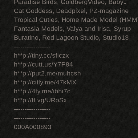
Paradise Birds, GoldbergVideo, BabyJ
Cat Goddess, Deadpixel, PZ-magazine
Tropical Cuties, Home Made Model (HMM
Fantasia Models, Valya and Irisa, Syrup
Buratino, Red Lagoon Studio, Studio13
-----------------
h**p://tiny.cc/sficzx
h**p://cutt.us/Y7P84
h**p://put2.me/muhcsh
h**p://citly.me/47kMX
h**p://4ty.me/ibhi7c
h**p://tt.vg/URoSx
-----------------
-----------------
000A000893