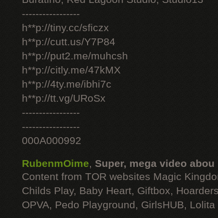
-----------------
h**p://tiny.cc/sficzx
h**p://cutt.us/Y7P84
h**p://put2.me/muhcsh
h**p://citly.me/47kMX
h**p://4ty.me/ibhi7c
h**p://tt.vg/URoSx
-----------------
-----------------
000A000992
RubenmOime
,
Super, mega video abou
Content from TOR websites Magic Kingdo
Childs Play, Baby Heart, Giftbox, Hoarders
OPVA, Pedo Playground, GirlsHUB, Lolita 