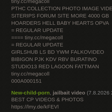
tiny.cc/megacoll
PTHC COLLECTION PHOTO IMAGE VID
SITERIPS FORUM SITE MORE 4000 GB
HOARDERS HELL BABY HEARTS OPVA
= REGULAR UPDATE
==== tiny.cc/megacoll
= REGULAR UPDATE
GIRLSHUB LS BD YWM FALKOVIDEO
BIBIGON PJK KDV RBV BURATINO
STUDIO13 RED LAGOON FATTMAN
tiny.cc/megacoll
000A000151
New-child-porn
,
jailbait video
(7.8.2026 
BEST CP VIDEOS & PHOTOS
https://lmy.de/kFEVl