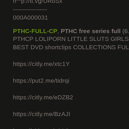
h**p://tt.vg/URoSx
-----------------
000A000031
PTHC-FULL-CP
,
PTHC free series full
(6
PTHCP LOLIPORN LITTLE SLUTS GIRL
BEST DVD shortclips COLLECTIONS FU
https://citly.me/xtc1Y
https://put2.me/tidrqi
https://citly.me/eDZB2
https://citly.me/BzAJI