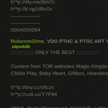
h**p://4ty.me/ibhi7c
h**p://tt.vg/URoSx
-----------------
-----------------
000A000054
RubenmOime
,
VDO PTHC & PTSC ART 
odpovědět
:::::::::::::::: ONLY THE BEST ::::::::::::::::
Content from TOR websites Magic Kingdo
Childs Play, Baby Heart, Giftbox, Hoarders
h**p://tiny.cc/sficzx
h**p://cutt.us/Y7P84