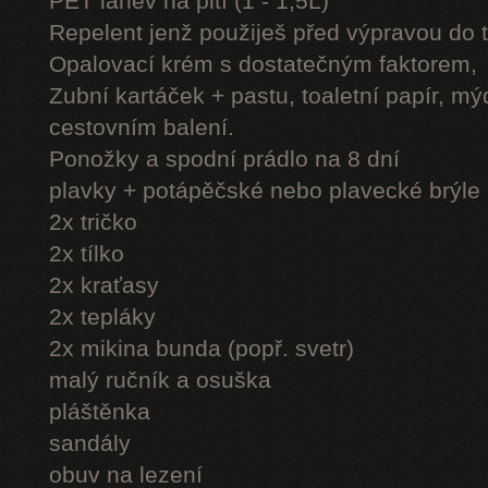
PET láhev na pití (1 - 1,5L)
Repelent jenž použiješ před výpravou do 
Opalovací krém s dostatečným faktorem,
Zubní kartáček + pastu, toaletní papír, mý
cestovním balení.
Ponožky a spodní prádlo na 8 dní
plavky + potápěčské nebo plavecké brýle
2x tričko
2x tílko
2x kraťasy
2x tepláky
2x mikina bunda (popř. svetr)
malý ručník a osuška
pláštěnka
sandály
obuv na lezení