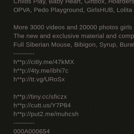
Childs Play, Baby Heart, Giftbox, Hoarders
OPVA, Pedo Playground, GirlsHUB, Lolita 
More 3000 videos and 20000 photos girls
The new and exclusive material and compl
Full Siberian Mouse, Bibigon, Syrup, Bura
----------
h**p://citly.me/47kMX
h**p://4ty.me/ibhi7c
h**p://tt.vg/URoSx
h**p://tiny.cc/sficzx
h**p://cutt.us/Y7P84
h**p://put2.me/muhcsh
----------
000A000654