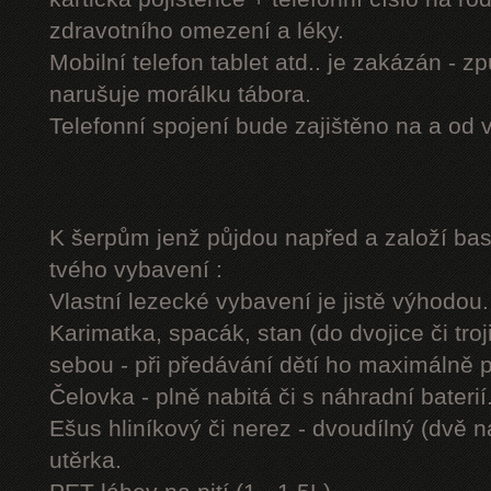
zdravotního omezení a léky.
Mobilní telefon tablet atd.. je zakázán - 
narušuje morálku tábora.
Telefonní spojení bude zajištěno na a od 
K šerpům jenž půjdou napřed a založí b
tvého vybavení :
Vlastní lezecké vybavení je jistě výhodou.
Karimatka, spacák, stan (do dvojice či troj
sebou - při předávání dětí ho maximálně 
Čelovka - plně nabitá či s náhradní baterií
Ešus hliníkový či nerez - dvoudílný (dvě n
utěrka.