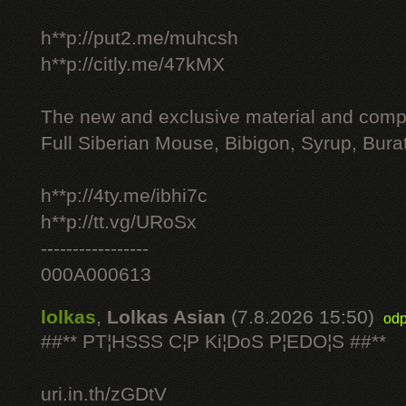
h**p://put2.me/muhcsh
h**p://citly.me/47kMX
The new and exclusive material and compl
Full Siberian Mouse, Bibigon, Syrup, Bura
h**p://4ty.me/ibhi7c
h**p://tt.vg/URoSx
-----------------
000A000613
lolkas
,
Lolkas Asian
(7.8.2026 15:50)
odp
##** PT¦HSSS C¦P Ki¦DoS P¦EDO¦S ##**
uri.in.th/zGDtV