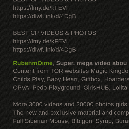
https://lmy.de/kFEVl
https://dlwf.link/d/4DgB
BEST CP VIDEOS & PHOTOS
https://lmy.de/kFEVl
https://dlwf.link/d/4DgB
RubenmOime
,
Super, mega video abou
Content from TOR websites Magic Kingdo
Childs Play, Baby Heart, Giftbox, Hoarders
OPVA, Pedo Playground, GirlsHUB, Lolita 
More 3000 videos and 20000 photos girls
The new and exclusive material and compl
Full Siberian Mouse, Bibigon, Syrup, Bura