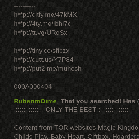
----------
h**p://citly.me/47kMX
h**p://4ty.me/ibhi7c
h**p://tt.vg/URoSx
h**p://tiny.cc/sficzx
h**p://cutt.us/Y7P84
h**p://put2.me/muhcsh
----------
000A000404
RubenmOime
,
That you searched! Has
:::::::::::::::: ONLY THE BEST ::::::::::::::::
Content from TOR websites Magic Kingdo
Childs Play, Baby Heart, Giftbox, Hoarders