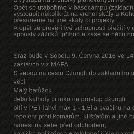
Opět se utáboříme v basecampu (základní
vystoupit několikrát na vrchol skály u Ko
přesuneme na jiné skály či projekty.
A opět se prověří tvé schopnosti přežití v 
spousty zážitků, příhod a zase se něco n
Sraz bude v Sobotu 9. Června 2016 ve 14
zastávce viz MAPA
S sebou na cestu Džunglí do základního tá
věci:
Malý batůžek
delší kalhoty či triko na prostup džunglí
pití v PET lahvi max 1 - 1,5l a svačinu na
repelent proti komárům, klíšťatům a jiné 
nanést na sebe před odchodem,
kartička pojištěnce + telefonní číslo na rod