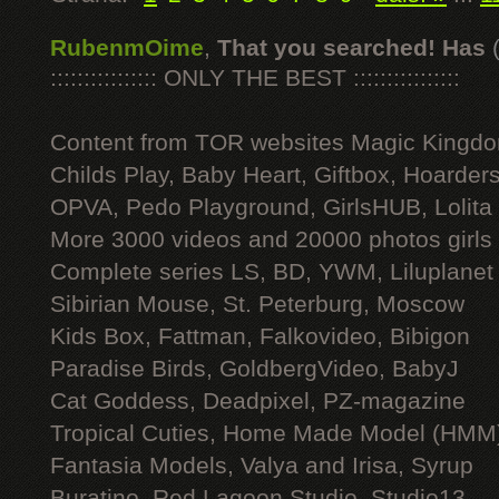
RubenmOime
,
That you searched! Has
:::::::::::::::: ONLY THE BEST ::::::::::::::::
Content from TOR websites Magic Kingdo
Childs Play, Baby Heart, Giftbox, Hoarders
OPVA, Pedo Playground, GirlsHUB, Lolita 
More 3000 videos and 20000 photos girls
Complete series LS, BD, YWM, Liluplanet
Sibirian Mouse, St. Peterburg, Moscow
Kids Box, Fattman, Falkovideo, Bibigon
Paradise Birds, GoldbergVideo, BabyJ
Cat Goddess, Deadpixel, PZ-magazine
Tropical Cuties, Home Made Model (HMM
Fantasia Models, Valya and Irisa, Syrup
Buratino, Red Lagoon Studio, Studio13