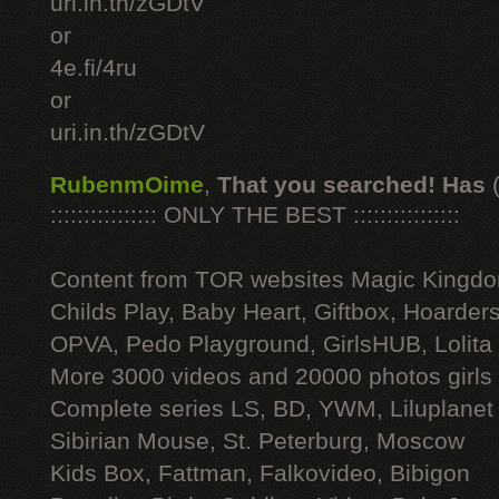
uri.in.th/zGDtV
or
4e.fi/4ru
or
uri.in.th/zGDtV
RubenmOime
,
That you searched! Has
:::::::::::::::: ONLY THE BEST ::::::::::::::::
Content from TOR websites Magic Kingdo
Childs Play, Baby Heart, Giftbox, Hoarders
OPVA, Pedo Playground, GirlsHUB, Lolita 
More 3000 videos and 20000 photos girls
Complete series LS, BD, YWM, Liluplanet
Sibirian Mouse, St. Peterburg, Moscow
Kids Box, Fattman, Falkovideo, Bibigon