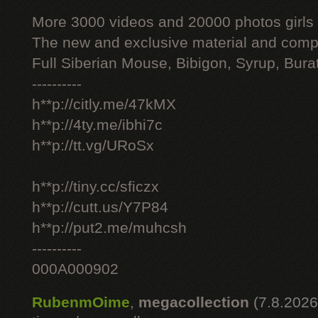
More 3000 videos and 20000 photos girls
The new and exclusive material and compl
Full Siberian Mouse, Bibigon, Syrup, Bura
----------
h**p://citly.me/47kMX
h**p://4ty.me/ibhi7c
h**p://tt.vg/URoSx
h**p://tiny.cc/sficzx
h**p://cutt.us/Y7P84
h**p://put2.me/muhcsh
----------
000A000902
RubenmOime
,
megacollection
(7.8.2026