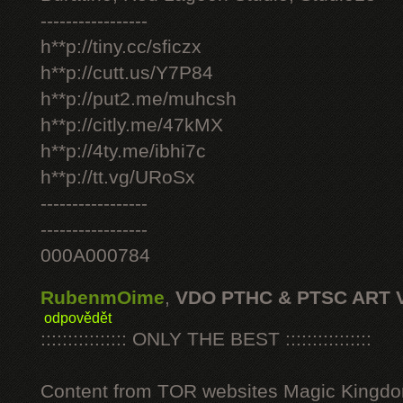
-----------------
h**p://tiny.cc/sficzx
h**p://cutt.us/Y7P84
h**p://put2.me/muhcsh
h**p://citly.me/47kMX
h**p://4ty.me/ibhi7c
h**p://tt.vg/URoSx
-----------------
-----------------
000A000784
RubenmOime
,
VDO PTHC & PTSC ART 
odpovědět
:::::::::::::::: ONLY THE BEST ::::::::::::::::
Content from TOR websites Magic Kingdo