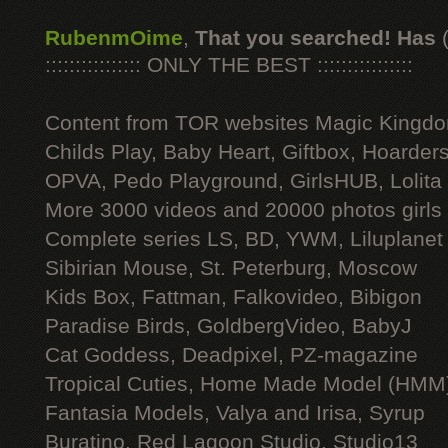
RubenmOime
,
That you searched! Has
:::::::::::::::: ONLY THE BEST ::::::::::::::::
Content from TOR websites Magic Kingdo
Childs Play, Baby Heart, Giftbox, Hoarders
OPVA, Pedo Playground, GirlsHUB, Lolita 
More 3000 videos and 20000 photos girls
Complete series LS, BD, YWM, Liluplanet
Sibirian Mouse, St. Peterburg, Moscow
Kids Box, Fattman, Falkovideo, Bibigon
Paradise Birds, GoldbergVideo, BabyJ
Cat Goddess, Deadpixel, PZ-magazine
Tropical Cuties, Home Made Model (HMM
Fantasia Models, Valya and Irisa, Syrup
Buratino, Red Lagoon Studio, Studio13