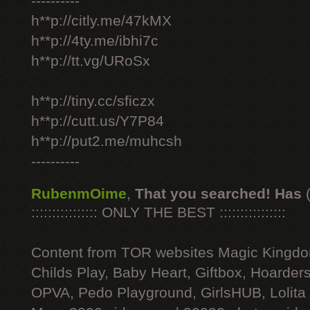
----------
h**p://citly.me/47kMX
h**p://4ty.me/ibhi7c
h**p://tt.vg/URoSx
h**p://tiny.cc/sficzx
h**p://cutt.us/Y7P84
h**p://put2.me/muhcsh
----------
RubenmOime
,
That you searched! Has
:::::::::::::::: ONLY THE BEST ::::::::::::::::
Content from TOR websites Magic Kingdo
Childs Play, Baby Heart, Giftbox, Hoarders
OPVA, Pedo Playground, GirlsHUB, Lolita 