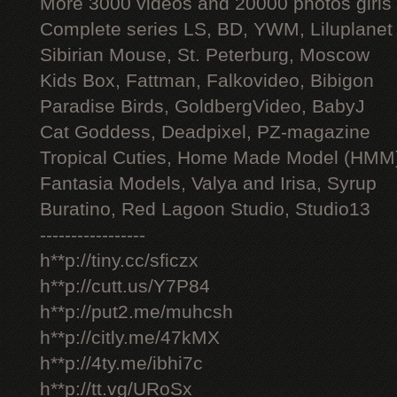
More 3000 videos and 20000 photos girls
Complete series LS, BD, YWM, Liluplanet
Sibirian Mouse, St. Peterburg, Moscow
Kids Box, Fattman, Falkovideo, Bibigon
Paradise Birds, GoldbergVideo, BabyJ
Cat Goddess, Deadpixel, PZ-magazine
Tropical Cuties, Home Made Model (HMM
Fantasia Models, Valya and Irisa, Syrup
Buratino, Red Lagoon Studio, Studio13
-----------------
h**p://tiny.cc/sficzx
h**p://cutt.us/Y7P84
h**p://put2.me/muhcsh
h**p://citly.me/47kMX
h**p://4ty.me/ibhi7c
h**p://tt.vg/URoSx