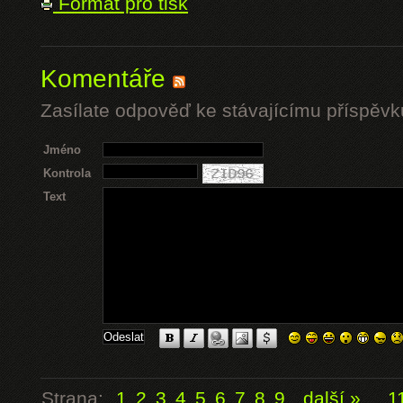
Formát pro tisk
Komentáře
Zasílate odpověď ke stávajícímu příspěvk
Jméno
Kontrola
Text
Strana:
1
2
3
4
5
6
7
8
9
další »
...
1