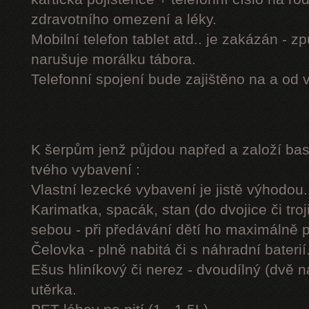
zdravotního omezení a léky.
Mobilní telefon tablet atd.. je zakázán - 
narušuje morálku tábora.
Telefonní spojení bude zajištěno na a od 
K šerpům jenž půjdou napřed a založí b
tvého vybavení :
Vlastní lezecké vybavení je jistě výhodou.
Karimatka, spacák, stan (do dvojice či troj
sebou - při předávání dětí ho maximálně 
Čelovka - plně nabitá či s náhradní baterií
Ešus hliníkový či nerez - dvoudílný (dvě n
utěrka.