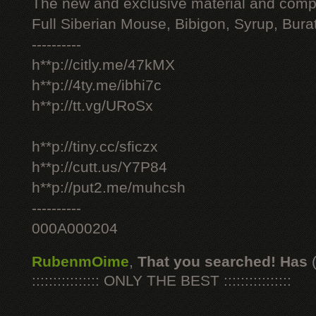
The new and exclusive material and compl
Full Siberian Mouse, Bibigon, Syrup, Bura
----------
h**p://citly.me/47kMX
h**p://4ty.me/ibhi7c
h**p://tt.vg/URoSx
h**p://tiny.cc/sficzx
h**p://cutt.us/Y7P84
h**p://put2.me/muhcsh
----------
000A000204
RubenmOime
,
That you searched! Has
:::::::::::::::: ONLY THE BEST ::::::::::::::::