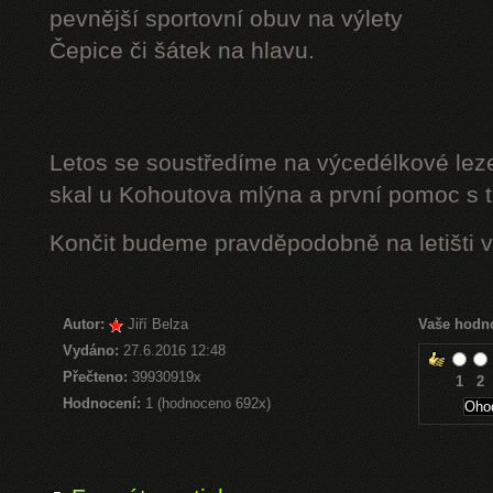
pevnější sportovní obuv na výlety
Čepice či šátek na hlavu.
Letos se soustředíme na výcedélkové leze
skal u Kohoutova mlýna a první pomoc s t
Končit budeme pravděpodobně na letišti v
Autor:
Jiří Belza
Vaše hodn
Vydáno:
27.6.2016 12:48
Přečteno:
39930919x
1
2
Hodnocení:
1 (hodnoceno 692x)