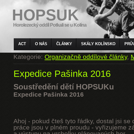
HOPSUK
Horolezecký oddíl Potkali se u Kolína
ACT
O NÁS
ČLÁNKY
SKÁLY KOLÍNSKO
PRŮ
Kategorie:
Organizačně oddílové články
,
M
Expedice Pašinka 2016
Soustředění dětí HOPSUKu
Expedice Pašinka 2016
Ahoj - pokud čteš tyto řádky, dostal jsi s
práce jsou v plném proudu - vyřizujeme z
a výstupu na vrcholky plánovaných hor.