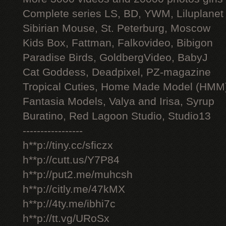
Complete series LS, BD, YWM, Liluplanet
Sibirian Mouse, St. Peterburg, Moscow
Kids Box, Fattman, Falkovideo, Bibigon
Paradise Birds, GoldbergVideo, BabyJ
Cat Goddess, Deadpixel, PZ-magazine
Tropical Cuties, Home Made Model (HMM
Fantasia Models, Valya and Irisa, Syrup
Buratino, Red Lagoon Studio, Studio13
-----------------
h**p://tiny.cc/sficzx
h**p://cutt.us/Y7P84
h**p://put2.me/muhcsh
h**p://citly.me/47kMX
h**p://4ty.me/ibhi7c
h**p://tt.vg/URoSx