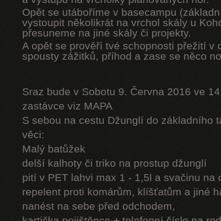
Opět se utáboříme v basecampu (základní
vystoupit několikrát na vrchol skály u Ko
přesuneme na jiné skály či projekty.
A opět se prověří tvé schopnosti přežití v 
spousty zážitků, příhod a zase se něco n
Sraz bude v Sobotu 9. Června 2016 ve 14
zastávce viz MAPA
S sebou na cestu Džunglí do základního tá
věci:
Malý batůžek
delší kalhoty či triko na prostup džunglí
pití v PET lahvi max 1 - 1,5l a svačinu na
repelent proti komárům, klíšťatům a jiné 
nanést na sebe před odchodem,
kartička pojištěnce + telefonní číslo na rod