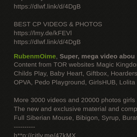
https://dlwf.link/d/4DgB
BEST CP VIDEOS & PHOTOS
https://lmy.de/kFEVl
https://dlwf.link/d/4DgB
RubenmOime
,
Super, mega video abou
Content from TOR websites Magic Kingdo
Childs Play, Baby Heart, Giftbox, Hoarders
OPVA, Pedo Playground, GirlsHUB, Lolita 
More 3000 videos and 20000 photos girls
The new and exclusive material and compl
Full Siberian Mouse, Bibigon, Syrup, Bura
----------
h**p://citly.me/47kMX