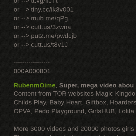
or --> tt.vg/fiJTt
or --> tiny.cc/ik3v001
or --> mub.me/qPg
or --> cutt.us/3zwna
or --> put2.me/pwdcjb
or --> cutt.us/t8v1J
-----------------
-----------------
000A000801
RubenmOime
,
Super, mega video abou
Content from TOR websites Magic Kingdo
Childs Play, Baby Heart, Giftbox, Hoarders
OPVA, Pedo Playground, GirlsHUB, Lolita 
More 3000 videos and 20000 photos girls