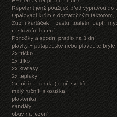
PET láhev na pití (1 - 1,5L)
Repelent jenž použiješ před výpravou do 
Opalovací krém s dostatečným faktorem,
Zubní kartáček + pastu, toaletní papír, mý
cestovním balení.
Ponožky a spodní prádlo na 8 dní
plavky + potápěčské nebo plavecké brýle
2x tričko
2x tílko
2x kraťasy
2x tepláky
2x mikina bunda (popř. svetr)
malý ručník a osuška
pláštěnka
sandály
obuv na lezení