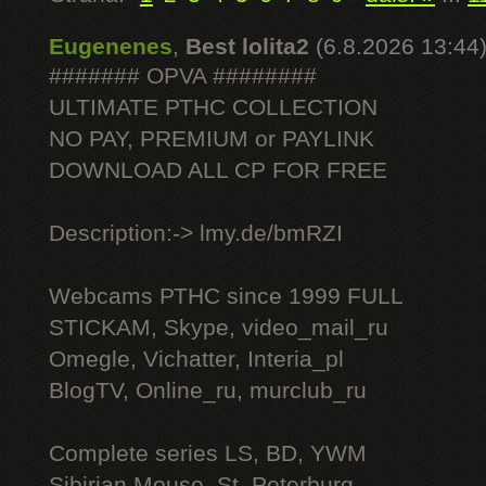
Eugenenes
,
Best lolita2
(6.8.2026 13:44
####### OPVA ########
ULTIMATE РТНС COLLECTION
NO PAY, PREMIUM or PAYLINK
DOWNLOAD ALL СР FOR FREE
Description:-> lmy.de/bmRZI
Webcams РТНС since 1999 FULL
STICKAM, Skype, video_mail_ru
Omegle, Vichatter, Interia_pl
BlogTV, Online_ru, murclub_ru
Complete series LS, BD, YWM
Sibirian Mouse, St. Peterburg