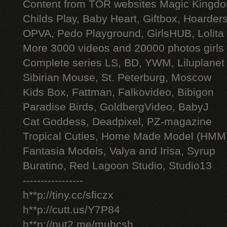
Content from TOR websites Magic Kingdo
Childs Play, Baby Heart, Giftbox, Hoarders
OPVA, Pedo Playground, GirlsHUB, Lolita 
More 3000 videos and 20000 photos girls
Complete series LS, BD, YWM, Liluplanet
Sibirian Mouse, St. Peterburg, Moscow
Kids Box, Fattman, Falkovideo, Bibigon
Paradise Birds, GoldbergVideo, BabyJ
Cat Goddess, Deadpixel, PZ-magazine
Tropical Cuties, Home Made Model (HMM
Fantasia Models, Valya and Irisa, Syrup
Buratino, Red Lagoon Studio, Studio13
-----------------
h**p://tiny.cc/sficzx
h**p://cutt.us/Y7P84
h**p://put2.me/muhcsh