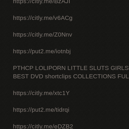
https://citly.me/BzAJI
https://citly.me/v6ACg
https://citly.me/Z0Nnv
https://put2.me/iotnbj
PTHCP LOLIPORN LITTLE SLUTS GIRL
BEST DVD shortclips COLLECTIONS FU
https://citly.me/xtc1Y
https://put2.me/tidrqi
https://citly.me/eDZB2