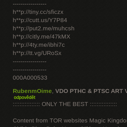
-----------------
h**p://tiny.cc/sficzx
h**p://cutt.us/Y7P84
h**p://put2.me/muhcsh
h**p://citly.me/47kMX
h**p://4ty.me/ibhi7c
h**p://tt.vg/URoSx
-----------------
-----------------
000A000533
RubenmOime
,
VDO PTHC & PTSC ART 
odpovědět
:::::::::::::::: ONLY THE BEST ::::::::::::::::
Content from TOR websites Magic Kingdo