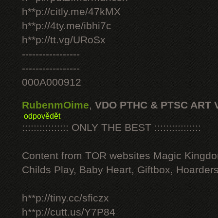
h**p://citly.me/47kMX
h**p://4ty.me/ibhi7c
h**p://tt.vg/URoSx
-----------------
-----------------
000A000912
RubenmOime
,
VDO PTHC & PTSC ART 
odpovědět
:::::::::::::::: ONLY THE BEST ::::::::::::::::
Content from TOR websites Magic Kingdo
Childs Play, Baby Heart, Giftbox, Hoarders
h**p://tiny.cc/sficzx
h**p://cutt.us/Y7P84