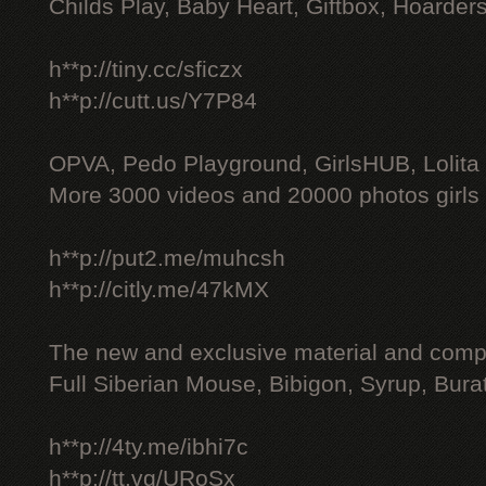
Childs Play, Baby Heart, Giftbox, Hoarders
h**p://tiny.cc/sficzx
h**p://cutt.us/Y7P84
OPVA, Pedo Playground, GirlsHUB, Lolita 
More 3000 videos and 20000 photos girls
h**p://put2.me/muhcsh
h**p://citly.me/47kMX
The new and exclusive material and compl
Full Siberian Mouse, Bibigon, Syrup, Bura
h**p://4ty.me/ibhi7c
h**p://tt.vg/URoSx