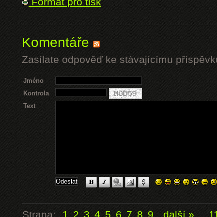
Formát pro tisk
Komentáře
Zasílate odpověď ke stávajícímu příspěvk
Jméno
Kontrola
Text
Strana:
1
2
3
4
5
6
7
8
9
další »
...
1