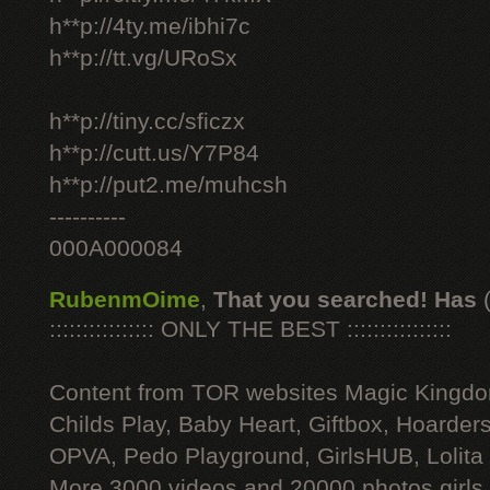
h**p://4ty.me/ibhi7c
h**p://tt.vg/URoSx
h**p://tiny.cc/sficzx
h**p://cutt.us/Y7P84
h**p://put2.me/muhcsh
----------
000A000084
RubenmOime
,
That you searched! Has
:::::::::::::::: ONLY THE BEST ::::::::::::::::
Content from TOR websites Magic Kingdo
Childs Play, Baby Heart, Giftbox, Hoarders
OPVA, Pedo Playground, GirlsHUB, Lolita 
More 3000 videos and 20000 photos girls