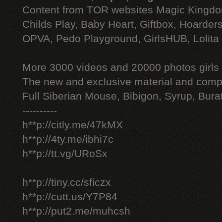
Content from TOR websites Magic Kingdo
Childs Play, Baby Heart, Giftbox, Hoarders
OPVA, Pedo Playground, GirlsHUB, Lolita 
More 3000 videos and 20000 photos girls
The new and exclusive material and compl
Full Siberian Mouse, Bibigon, Syrup, Bura
----------
h**p://citly.me/47kMX
h**p://4ty.me/ibhi7c
h**p://tt.vg/URoSx
h**p://tiny.cc/sficzx
h**p://cutt.us/Y7P84
h**p://put2.me/muhcsh