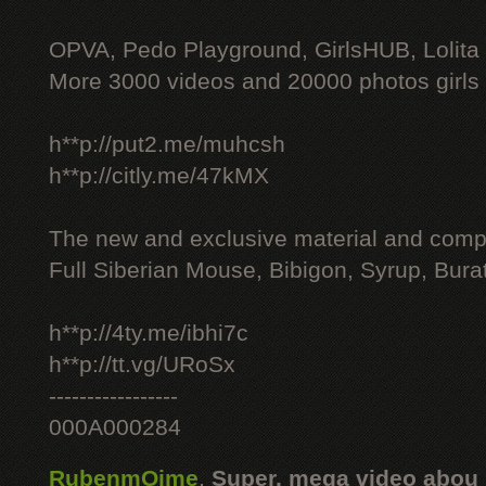
OPVA, Pedo Playground, GirlsHUB, Lolita 
More 3000 videos and 20000 photos girls
h**p://put2.me/muhcsh
h**p://citly.me/47kMX
The new and exclusive material and compl
Full Siberian Mouse, Bibigon, Syrup, Bura
h**p://4ty.me/ibhi7c
h**p://tt.vg/URoSx
-----------------
000A000284
RubenmOime
,
Super, mega video abou