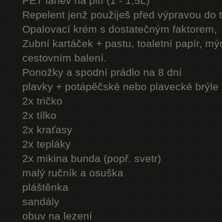
PET láhev na pití (1 - 1,5L)
Repelent jenž použiješ před výpravou do 
Opalovací krém s dostatečným faktorem,
Zubní kartáček + pastu, toaletní papír, mý
cestovním balení.
Ponožky a spodní prádlo na 8 dní
plavky + potápěčské nebo plavecké brýle
2x tričko
2x tílko
2x kraťasy
2x tepláky
2x mikina bunda (popř. svetr)
malý ručník a osuška
pláštěnka
sandály
obuv na lezení