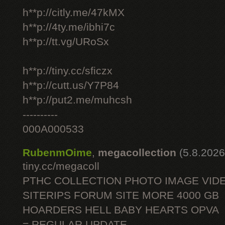
h**p://citly.me/47kMX
h**p://4ty.me/ibhi7c
h**p://tt.vg/URoSx
h**p://tiny.cc/sficzx
h**p://cutt.us/Y7P84
h**p://put2.me/muhcsh
----------
000A000533
RubenmOime
,
megacollection
(5.8.2026
tiny.cc/megacoll
PTHC COLLECTION PHOTO IMAGE VID
SITERIPS FORUM SITE MORE 4000 GB
HOARDERS HELL BABY HEARTS OPVA
= REGULAR UPDATE