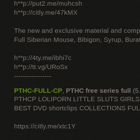
h**p://put2.me/muhcsh
h**p://citly.me/47kMX
The new and exclusive material and compl
Full Siberian Mouse, Bibigon, Syrup, Bura
h**p://4ty.me/ibhi7c
h**p://tt.vg/URoSx
-----------------
PTHC-FULL-CP
,
PTHC free series full
(5
PTHCP LOLIPORN LITTLE SLUTS GIRL
BEST DVD shortclips COLLECTIONS FU
https://citly.me/xtc1Y