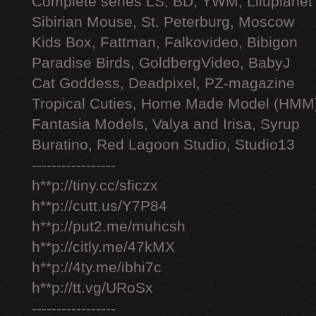
Complete series LS, BD, YWM, Liluplanet
Sibirian Mouse, St. Peterburg, Moscow
Kids Box, Fattman, Falkovideo, Bibigon
Paradise Birds, GoldbergVideo, BabyJ
Cat Goddess, Deadpixel, PZ-magazine
Tropical Cuties, Home Made Model (HMM
Fantasia Models, Valya and Irisa, Syrup
Buratino, Red Lagoon Studio, Studio13
-----------------
h**p://tiny.cc/sficzx
h**p://cutt.us/Y7P84
h**p://put2.me/muhcsh
h**p://citly.me/47kMX
h**p://4ty.me/ibhi7c
h**p://tt.vg/URoSx
-----------------