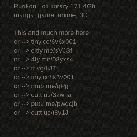
Rurikon Lоli library 171.4Gb
manga, game, anime, 3D
This and much more here:
or --> tiny.cc/6v6x001
or --> citly.me/sVJSf
or --> 4ty.me/08yxs4
or --> tt.vg/fiJTt
or --> tiny.cc/ik3v001
or --> mub.me/qPg
or --> cutt.us/3zwna
or --> put2.me/pwdcjb
or --> cutt.us/t8v1J
-----------------
-----------------