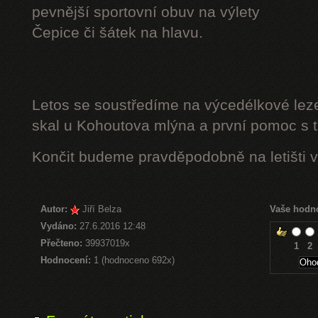
pevnější sportovní obuv na výlety
Čepice či šátek na hlavu.
Letos se soustředíme na výcedélkové leze
skal u Kohoutova mlýna a první pomoc s t
Končit budeme pravděpodobně na letišti v
Autor:
Jiří Belza
Vaše hodn
Vydáno:
27.6.2016 12:48
Přečteno:
39937019x
1
2
Hodnocení:
1 (hodnoceno 692x)