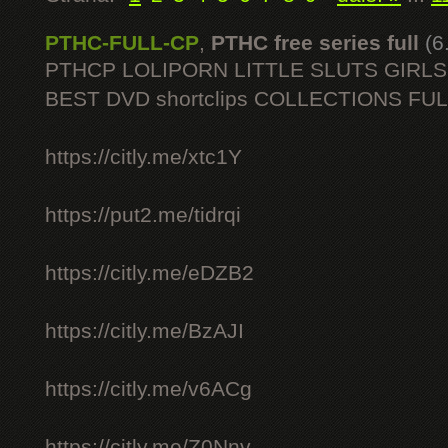
PTHC-FULL-CP
,
PTHC free series full
(6
PTHCP LOLIPORN LITTLE SLUTS GIRL
BEST DVD shortclips COLLECTIONS FU
https://citly.me/xtc1Y
https://put2.me/tidrqi
https://citly.me/eDZB2
https://citly.me/BzAJI
https://citly.me/v6ACg
https://citly.me/Z0Nnv