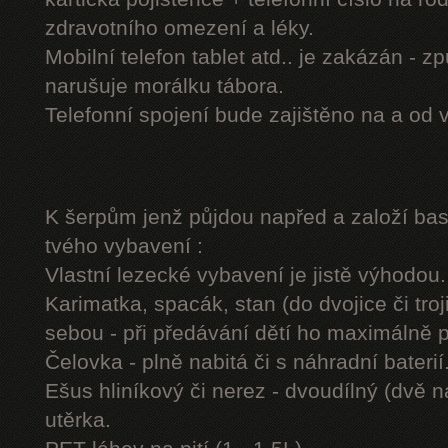
zdravotního omezení a léky.
Mobilní telefon tablet atd.. je zakázán - 
narušuje morálku tábora.
Telefonní spojení bude zajištěno na a od 
K šerpům jenž půjdou napřed a založí b
tvého vybavení :
Vlastní lezecké vybavení je jistě výhodou.
Karimatka, spacák, stan (do dvojice či troj
sebou - při předávání dětí ho maximálně 
Čelovka - plně nabitá či s náhradní baterií
Ešus hliníkový či nerez - dvoudílný (dvě n
utěrka.