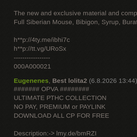
The new and exclusive material and compl
Full Siberian Mouse, Bibigon, Syrup, Bura
h**p://4ty.me/ibhi7c
h**p://tt.vg/URoSx
-----------------
000A000021
Eugenenes
,
Best lolita2
(6.8.2026 13:44
####### OPVA ########
ULTIMATE РТНС COLLECTION
NO PAY, PREMIUM or PAYLINK
DOWNLOAD ALL СР FOR FREE
Description:-> lmy.de/bmRZI