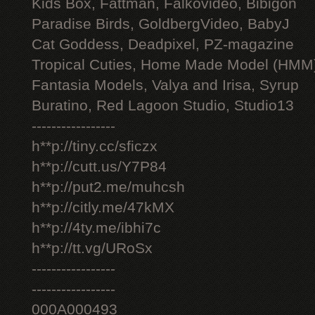
Kids Box, Fattman, Falkovideo, Bibigon
Paradise Birds, GoldbergVideo, BabyJ
Cat Goddess, Deadpixel, PZ-magazine
Tropical Cuties, Home Made Model (HMM
Fantasia Models, Valya and Irisa, Syrup
Buratino, Red Lagoon Studio, Studio13
-----------------
h**p://tiny.cc/sficzx
h**p://cutt.us/Y7P84
h**p://put2.me/muhcsh
h**p://citly.me/47kMX
h**p://4ty.me/ibhi7c
h**p://tt.vg/URoSx
-----------------
-----------------
000A000493