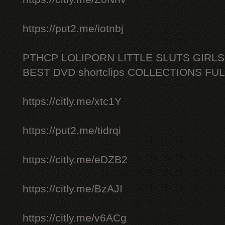
https://put2.me/iotnbj
PTHCP LOLIPORN LITTLE SLUTS GIRL
BEST DVD shortclips COLLECTIONS FU
https://citly.me/xtc1Y
https://put2.me/tidrqi
https://citly.me/eDZB2
https://citly.me/BzAJI
https://citly.me/v6ACg