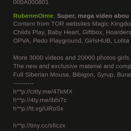
000A000801
RubenmOime
,
Super, mega video abou
Content from TOR websites Magic Kingdo
Childs Play, Baby Heart, Giftbox, Hoarders
OPVA, Pedo Playground, GirlsHUB, Lolita 
More 3000 videos and 20000 photos girls
The new and exclusive material and compl
Full Siberian Mouse, Bibigon, Syrup, Bura
----------
h**p://citly.me/47kMX
h**p://4ty.me/ibhi7c
h**p://tt.vg/URoSx
h**p://tiny.cc/sficzx