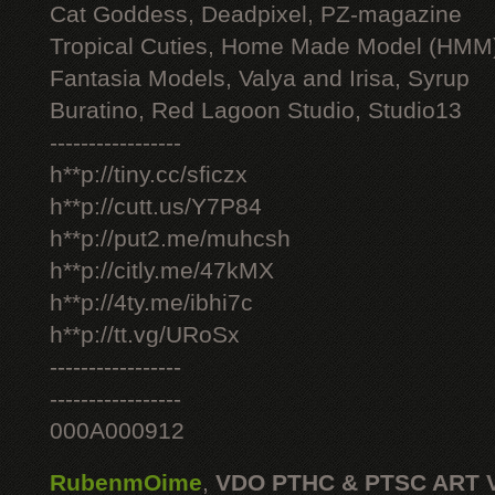
Cat Goddess, Deadpixel, PZ-magazine
Tropical Cuties, Home Made Model (HMM
Fantasia Models, Valya and Irisa, Syrup
Buratino, Red Lagoon Studio, Studio13
-----------------
h**p://tiny.cc/sficzx
h**p://cutt.us/Y7P84
h**p://put2.me/muhcsh
h**p://citly.me/47kMX
h**p://4ty.me/ibhi7c
h**p://tt.vg/URoSx
-----------------
-----------------
000A000912
RubenmOime
,
VDO PTHC & PTSC ART 