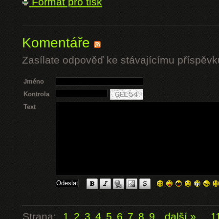
Formát pro tisk
Komentáře
Zasílate odpověď ke stávajícímu příspěvk
Jméno
Kontrola
Text
Strana:
1
2
3
4
5
6
7
8
9
další »
...
1