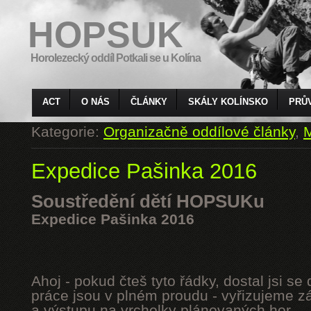
HOPSUK
Horolezecký oddíl Potkali se u Kolína
ACT
O NÁS
ČLÁNKY
SKÁLY KOLÍNSKO
PRŮ
Kategorie:
Organizačně oddílové články
,
M
Expedice Pašinka 2016
Soustředění dětí HOPSUKu
Expedice Pašinka 2016
Ahoj - pokud čteš tyto řádky, dostal jsi s
práce jsou v plném proudu - vyřizujeme z
a výstupu na vrcholky plánovaných hor.