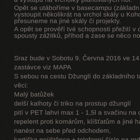
Opět se utáboříme v basecampu (základní
vystoupit několikrát na vrchol skály u Ko
přesuneme na jiné skály či projekty.
A opět se prověří tvé schopnosti přežití v 
spousty zážitků, příhod a zase se něco n
Sraz bude v Sobotu 9. Června 2016 ve 14
zastávce viz MAPA
S sebou na cestu Džunglí do základního tá
věci:
Malý batůžek
delší kalhoty či triko na prostup džunglí
pití v PET lahvi max 1 - 1,5l a svačinu na
repelent proti komárům, klíšťatům a jiné 
nanést na sebe před odchodem,
kartička pojištěnce + telefonní číslo na rod