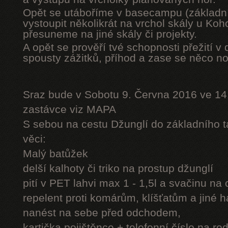
Opět se utáboříme v basecampu (základní
vystoupit několikrát na vrchol skály u Ko
přesuneme na jiné skály či projekty.
A opět se prověří tvé schopnosti přežití v 
spousty zážitků, příhod a zase se něco n
Sraz bude v Sobotu 9. Června 2016 ve 14
zastávce viz MAPA
S sebou na cestu Džunglí do základního tá
věci:
Malý batůžek
delší kalhoty či triko na prostup džunglí
pití v PET lahvi max 1 - 1,5l a svačinu na
repelent proti komárům, klíšťatům a jiné 
nanést na sebe před odchodem,
kartička pojištěnce + telefonní číslo na rod