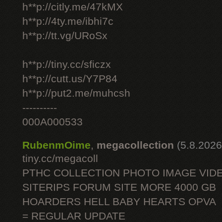
h**p://citly.me/47kMX
h**p://4ty.me/ibhi7c
h**p://tt.vg/URoSx
h**p://tiny.cc/sficzx
h**p://cutt.us/Y7P84
h**p://put2.me/muhcsh
----------
000A000533
RubenmOime
,
megacollection
(5.8.2026
tiny.cc/megacoll
PTHC COLLECTION PHOTO IMAGE VID
SITERIPS FORUM SITE MORE 4000 GB
HOARDERS HELL BABY HEARTS OPVA
= REGULAR UPDATE