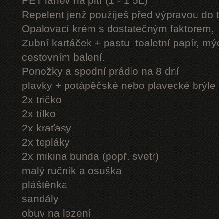
PET láhev na pití (1 - 1,5L)
Repelent jenž použiješ před výpravou do 
Opalovací krém s dostatečným faktorem,
Zubní kartáček + pastu, toaletní papír, mý
cestovním balení.
Ponožky a spodní prádlo na 8 dní
plavky + potápěčské nebo plavecké brýle
2x tričko
2x tílko
2x kraťasy
2x tepláky
2x mikina bunda (popř. svetr)
malý ručník a osuška
pláštěnka
sandály
obuv na lezení