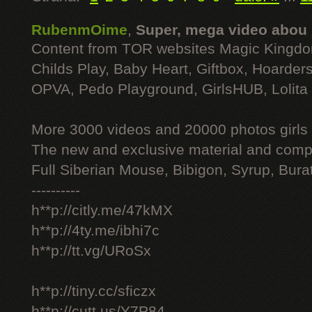
RubenmOime
,
Super, mega video abou
Content from TOR websites Magic Kingdo
Childs Play, Baby Heart, Giftbox, Hoarders
OPVA, Pedo Playground, GirlsHUB, Lolita 
More 3000 videos and 20000 photos girls
The new and exclusive material and compl
Full Siberian Mouse, Bibigon, Syrup, Bura
----------
h**p://citly.me/47kMX
h**p://4ty.me/ibhi7c
h**p://tt.vg/URoSx
h**p://tiny.cc/sficzx
h**p://cutt.us/Y7P84