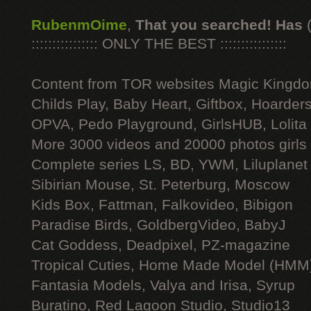
RubenmOime
,
That you searched! Has
:::::::::::::::: ONLY THE BEST ::::::::::::::::
Content from TOR websites Magic Kingdo
Childs Play, Baby Heart, Giftbox, Hoarders
OPVA, Pedo Playground, GirlsHUB, Lolita 
More 3000 videos and 20000 photos girls
Complete series LS, BD, YWM, Liluplanet
Sibirian Mouse, St. Peterburg, Moscow
Kids Box, Fattman, Falkovideo, Bibigon
Paradise Birds, GoldbergVideo, BabyJ
Cat Goddess, Deadpixel, PZ-magazine
Tropical Cuties, Home Made Model (HMM
Fantasia Models, Valya and Irisa, Syrup
Buratino, Red Lagoon Studio, Studio13