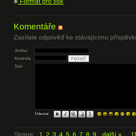
Formát pro tisk
Komentáře
Zasílate odpověď ke stávajícímu příspěvk
Jméno
Kontrola
Text
Strana:
1
2
3
4
5
6
7
8
9
další »
...
1