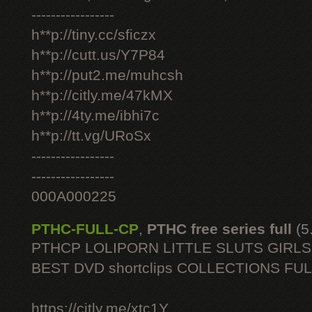
-----------------
h**p://tiny.cc/sficzx
h**p://cutt.us/Y7P84
h**p://put2.me/muhcsh
h**p://citly.me/47kMX
h**p://4ty.me/ibhi7c
h**p://tt.vg/URoSx
-----------------
-----------------
000A000225
PTHC-FULL-CP
,
PTHC free series full
(5
PTHCP LOLIPORN LITTLE SLUTS GIRL
BEST DVD shortclips COLLECTIONS FU
https://citly.me/xtc1Y