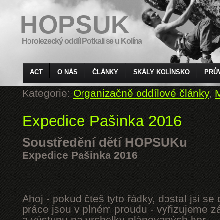
HOPSUK
Horolezecký oddíl Potkali se u Kolína
ACT
O NÁS
ČLÁNKY
SKÁLY KOLÍNSKO
PRŮ
Kategorie:
Organizačně oddílové články
,
M
Expedice Pašinka 2016
Soustředění dětí HOPSUKu
Expedice Pašinka 2016
Ahoj - pokud čteš tyto řádky, dostal jsi s
práce jsou v plném proudu - vyřizujeme z
a výstupu na vrcholky plánovaných hor.