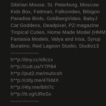
Sibirian Mouse, St. Peterburg, Moscow
Kids Box, Fattman, Falkovideo, Bibigon
Paradise Birds, GoldbergVideo, BabyJ
Cat Goddess, Deadpixel, PZ-magazine
Tropical Cuties, Home Made Model (HMM
Fantasia Models, Valya and Irisa, Syrup
Buratino, Red Lagoon Studio, Studio13
-----------------
h**p://tiny.cc/sficzx
h**p://cutt.us/Y7P84
h**p://put2.me/muhcsh
h**p://citly.me/47kMX
h**p://4ty.me/ibhi7c
h**p://tt.vg/URoSx
-----------------