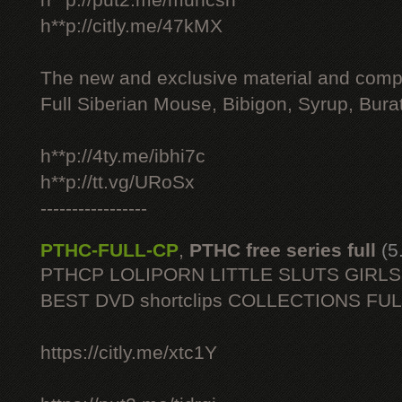
h**p://put2.me/muhcsh
h**p://citly.me/47kMX
The new and exclusive material and compl
Full Siberian Mouse, Bibigon, Syrup, Bura
h**p://4ty.me/ibhi7c
h**p://tt.vg/URoSx
-----------------
PTHC-FULL-CP
,
PTHC free series full
(5
PTHCP LOLIPORN LITTLE SLUTS GIRL
BEST DVD shortclips COLLECTIONS FU
https://citly.me/xtc1Y