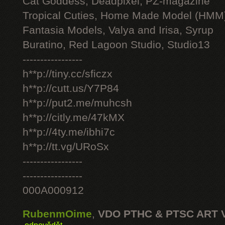
Cat Goddess, Deadpixel, PZ-magazine
Tropical Cuties, Home Made Model (HMM
Fantasia Models, Valya and Irisa, Syrup
Buratino, Red Lagoon Studio, Studio13
-----------------
h**p://tiny.cc/sficzx
h**p://cutt.us/Y7P84
h**p://put2.me/muhcsh
h**p://citly.me/47kMX
h**p://4ty.me/ibhi7c
h**p://tt.vg/URoSx
-----------------
-----------------
000A000912
RubenmOime
,
VDO PTHC & PTSC ART 