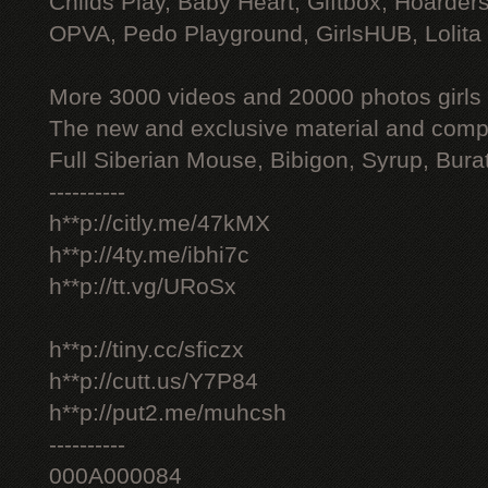
Childs Play, Baby Heart, Giftbox, Hoarders
OPVA, Pedo Playground, GirlsHUB, Lolita 
More 3000 videos and 20000 photos girls
The new and exclusive material and compl
Full Siberian Mouse, Bibigon, Syrup, Bura
----------
h**p://citly.me/47kMX
h**p://4ty.me/ibhi7c
h**p://tt.vg/URoSx
h**p://tiny.cc/sficzx
h**p://cutt.us/Y7P84
h**p://put2.me/muhcsh
----------
000A000084