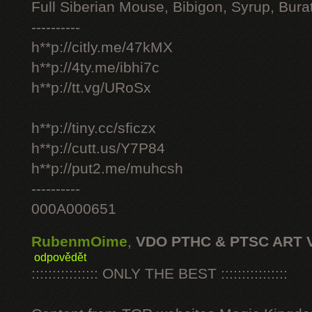
Full Siberian Mouse, Bibigon, Syrup, Bura
----------
h**p://citly.me/47kMX
h**p://4ty.me/ibhi7c
h**p://tt.vg/URoSx
h**p://tiny.cc/sficzx
h**p://cutt.us/Y7P84
h**p://put2.me/muhcsh
----------
000A000651
RubenmOime
,
VDO PTHC & PTSC ART 
odpovědět
:::::::::::::::: ONLY THE BEST ::::::::::::::::