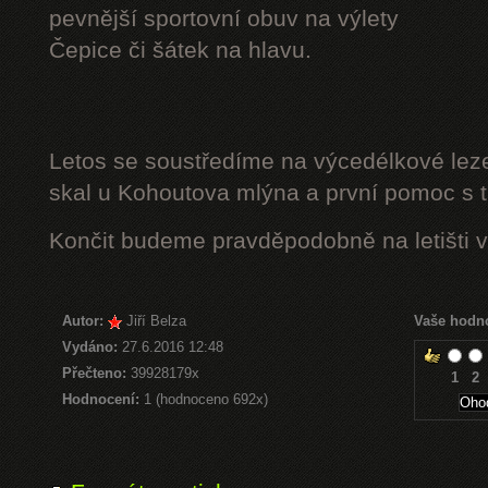
pevnější sportovní obuv na výlety
Čepice či šátek na hlavu.
Letos se soustředíme na výcedélkové leze
skal u Kohoutova mlýna a první pomoc s t
Končit budeme pravděpodobně na letišti v
Autor:
Jiří Belza
Vaše hodn
Vydáno:
27.6.2016 12:48
Přečteno:
39928179x
1
2
Hodnocení:
1 (hodnoceno 692x)