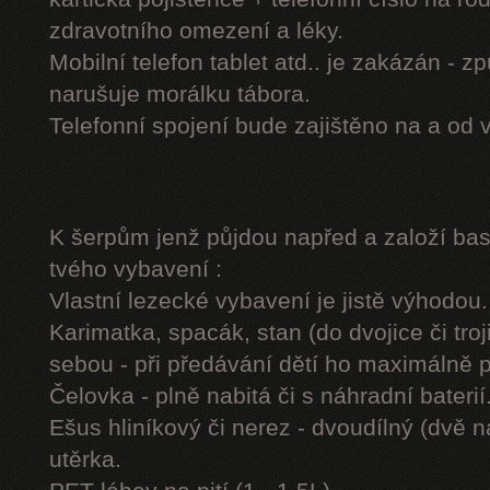
zdravotního omezení a léky.
Mobilní telefon tablet atd.. je zakázán - 
narušuje morálku tábora.
Telefonní spojení bude zajištěno na a od 
K šerpům jenž půjdou napřed a založí b
tvého vybavení :
Vlastní lezecké vybavení je jistě výhodou.
Karimatka, spacák, stan (do dvojice či troj
sebou - při předávání dětí ho maximálně 
Čelovka - plně nabitá či s náhradní baterií
Ešus hliníkový či nerez - dvoudílný (dvě n
utěrka.