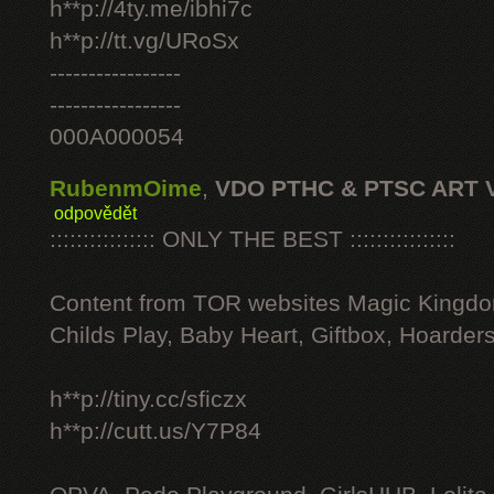
h**p://4ty.me/ibhi7c
h**p://tt.vg/URoSx
-----------------
-----------------
000A000054
RubenmOime
,
VDO PTHC & PTSC ART 
odpovědět
:::::::::::::::: ONLY THE BEST ::::::::::::::::
Content from TOR websites Magic Kingdo
Childs Play, Baby Heart, Giftbox, Hoarders
h**p://tiny.cc/sficzx
h**p://cutt.us/Y7P84