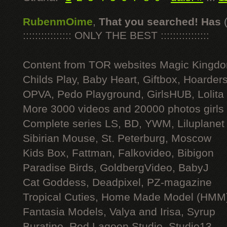
RubenmOime
,
That you searched! Has
:::::::::::::::: ONLY THE BEST ::::::::::::::::
Content from TOR websites Magic Kingdo
Childs Play, Baby Heart, Giftbox, Hoarders
OPVA, Pedo Playground, GirlsHUB, Lolita 
More 3000 videos and 20000 photos girls
Complete series LS, BD, YWM, Liluplanet
Sibirian Mouse, St. Peterburg, Moscow
Kids Box, Fattman, Falkovideo, Bibigon
Paradise Birds, GoldbergVideo, BabyJ
Cat Goddess, Deadpixel, PZ-magazine
Tropical Cuties, Home Made Model (HMM
Fantasia Models, Valya and Irisa, Syrup
Buratino, Red Lagoon Studio, Studio13