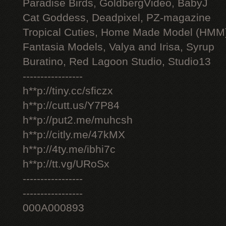
Paradise Birds, GoldbergVideo, BabyJ
Cat Goddess, Deadpixel, PZ-magazine
Tropical Cuties, Home Made Model (HMM
Fantasia Models, Valya and Irisa, Syrup
Buratino, Red Lagoon Studio, Studio13
-----------------
h**p://tiny.cc/sficzx
h**p://cutt.us/Y7P84
h**p://put2.me/muhcsh
h**p://citly.me/47kMX
h**p://4ty.me/ibhi7c
h**p://tt.vg/URoSx
-----------------
-----------------
000A000893