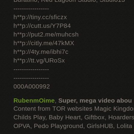
-----------------
h**p://tiny.cc/sficzx
h**p://cutt.us/Y7P84
h**p://put2.me/muhcsh
h**p://citly.me/47kMX
h**p://4ty.me/ibhi7c
h**p://tt.vg/URoSx
-----------------
-----------------
000A000992
RubenmOime
,
Super, mega video abou
Content from TOR websites Magic Kingdo
Childs Play, Baby Heart, Giftbox, Hoarders
OPVA, Pedo Playground, GirlsHUB, Lolita 