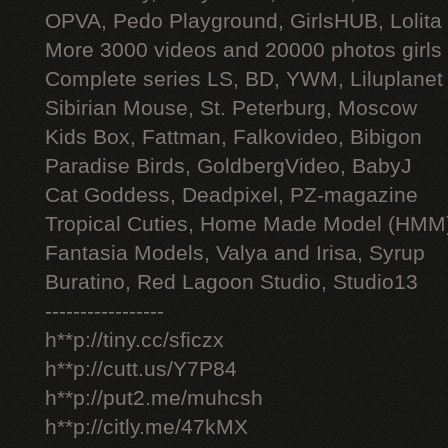
OPVA, Pedo Playground, GirlsHUB, Lolita 
More 3000 videos and 20000 photos girls
Complete series LS, BD, YWM, Liluplanet
Sibirian Mouse, St. Peterburg, Moscow
Kids Box, Fattman, Falkovideo, Bibigon
Paradise Birds, GoldbergVideo, BabyJ
Cat Goddess, Deadpixel, PZ-magazine
Tropical Cuties, Home Made Model (HMM
Fantasia Models, Valya and Irisa, Syrup
Buratino, Red Lagoon Studio, Studio13
-----------------
h**p://tiny.cc/sficzx
h**p://cutt.us/Y7P84
h**p://put2.me/muhcsh
h**p://citly.me/47kMX