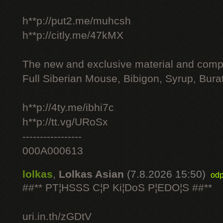
h**p://put2.me/muhcsh
h**p://citly.me/47kMX
The new and exclusive material and compl
Full Siberian Mouse, Bibigon, Syrup, Bura
h**p://4ty.me/ibhi7c
h**p://tt.vg/URoSx
-----------------
000A000613
lolkas
,
Lolkas Asian
(7.8.2026 15:50)
odp
##** PT¦HSSS C¦P Ki¦DoS P¦EDO¦S ##**
uri.in.th/zGDtV