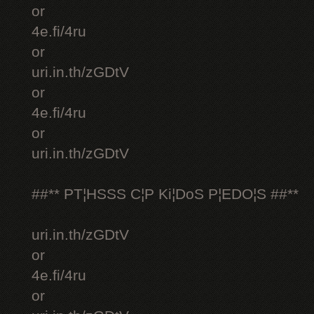
or
4e.fi/4ru
or
uri.in.th/zGDtV
or
4e.fi/4ru
or
uri.in.th/zGDtV
##** PT¦HSSS C¦P Ki¦DoS P¦EDO¦S ##**
uri.in.th/zGDtV
or
4e.fi/4ru
or