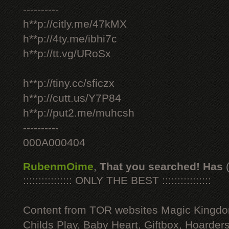
----------
h**p://citly.me/47kMX
h**p://4ty.me/ibhi7c
h**p://tt.vg/URoSx
h**p://tiny.cc/sficzx
h**p://cutt.us/Y7P84
h**p://put2.me/muhcsh
----------
000A000404
RubenmOime
,
That you searched! Has
:::::::::::::::: ONLY THE BEST ::::::::::::::::
Content from TOR websites Magic Kingdo
Childs Play, Baby Heart, Giftbox, Hoarders