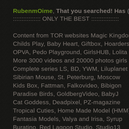
RubenmOime
,
That you searched! Has
:::::::::::::::: ONLY THE BEST ::::::::::::::::
Content from TOR websites Magic Kingdo
Childs Play, Baby Heart, Giftbox, Hoarders
OPVA, Pedo Playground, GirlsHUB, Lolita 
More 3000 videos and 20000 photos girls
Complete series LS, BD, YWM, Liluplanet
Sibirian Mouse, St. Peterburg, Moscow
Kids Box, Fattman, Falkovideo, Bibigon
Paradise Birds, GoldbergVideo, BabyJ
Cat Goddess, Deadpixel, PZ-magazine
Tropical Cuties, Home Made Model (HMM
Fantasia Models, Valya and Irisa, Syrup
Buratino, Red Lagoon Studio, Studio13