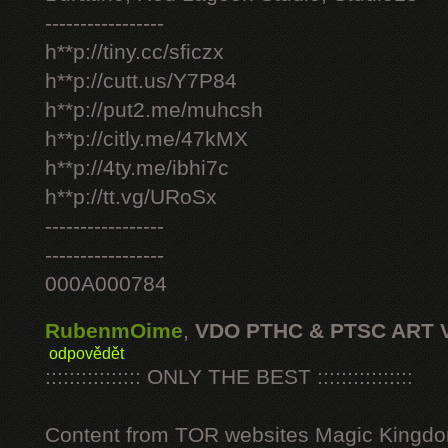
-----------------
h**p://tiny.cc/sficzx
h**p://cutt.us/Y7P84
h**p://put2.me/muhcsh
h**p://citly.me/47kMX
h**p://4ty.me/ibhi7c
h**p://tt.vg/URoSx
-----------------
-----------------
000A000784
RubenmOime
,
VDO PTHC & PTSC ART 
odpovědět
:::::::::::::::: ONLY THE BEST ::::::::::::::::
Content from TOR websites Magic Kingdo