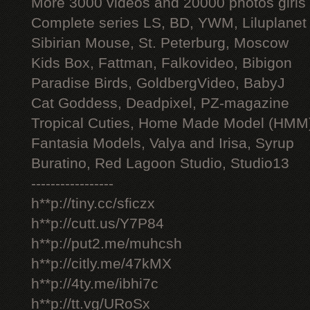
More 3000 videos and 20000 photos girls
Complete series LS, BD, YWM, Liluplanet
Sibirian Mouse, St. Peterburg, Moscow
Kids Box, Fattman, Falkovideo, Bibigon
Paradise Birds, GoldbergVideo, BabyJ
Cat Goddess, Deadpixel, PZ-magazine
Tropical Cuties, Home Made Model (HMM
Fantasia Models, Valya and Irisa, Syrup
Buratino, Red Lagoon Studio, Studio13
-----------------
h**p://tiny.cc/sficzx
h**p://cutt.us/Y7P84
h**p://put2.me/muhcsh
h**p://citly.me/47kMX
h**p://4ty.me/ibhi7c
h**p://tt.vg/URoSx