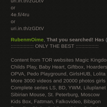
uri.in.th/zGDtV
or
4e.fi/4ru
or
uri.in.th/zGDtV
RubenmOime
,
That you searched! Has
:::::::::::::::: ONLY THE BEST ::::::::::::::::
Content from TOR websites Magic Kingdo
Childs Play, Baby Heart, Giftbox, Hoarders
OPVA, Pedo Playground, GirlsHUB, Lolita 
More 3000 videos and 20000 photos girls
Complete series LS, BD, YWM, Liluplanet
Sibirian Mouse, St. Peterburg, Moscow
Kids Box, Fattman, Falkovideo, Bibigon