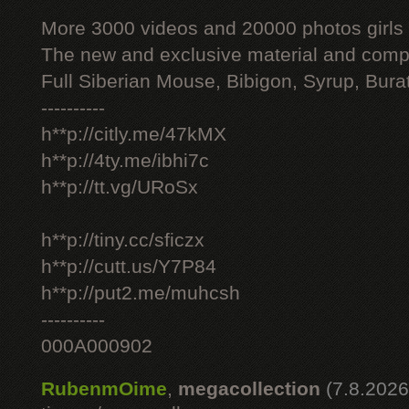
More 3000 videos and 20000 photos girls
The new and exclusive material and compl
Full Siberian Mouse, Bibigon, Syrup, Bura
----------
h**p://citly.me/47kMX
h**p://4ty.me/ibhi7c
h**p://tt.vg/URoSx
h**p://tiny.cc/sficzx
h**p://cutt.us/Y7P84
h**p://put2.me/muhcsh
----------
000A000902
RubenmOime
,
megacollection
(7.8.2026