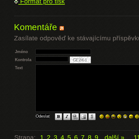
Formát pro tisk
Komentáře
Zasílate odpověď ke stávajícímu příspěvk
Jméno
Kontrola
Text
Strana:
1
2
3
4
5
6
7
8
9
další »
...
1