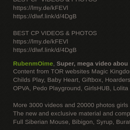
https://lmy.de/kFEVl
https://dlwf.link/d/4DgB
BEST CP VIDEOS & PHOTOS
https://lmy.de/kFEVl
https://dlwf.link/d/4DgB
RubenmOime
,
Super, mega video abou
Content from TOR websites Magic Kingdo
Childs Play, Baby Heart, Giftbox, Hoarders
OPVA, Pedo Playground, GirlsHUB, Lolita 
More 3000 videos and 20000 photos girls
The new and exclusive material and compl
Full Siberian Mouse, Bibigon, Syrup, Bura