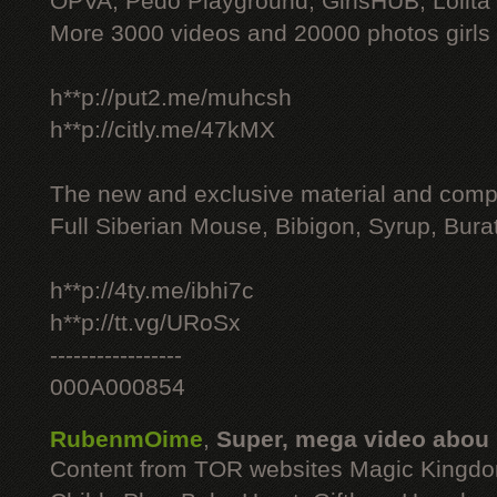
OPVA, Pedo Playground, GirlsHUB, Lolita 
More 3000 videos and 20000 photos girls
h**p://put2.me/muhcsh
h**p://citly.me/47kMX
The new and exclusive material and compl
Full Siberian Mouse, Bibigon, Syrup, Bura
h**p://4ty.me/ibhi7c
h**p://tt.vg/URoSx
-----------------
000A000854
RubenmOime
,
Super, mega video abou
Content from TOR websites Magic Kingdo