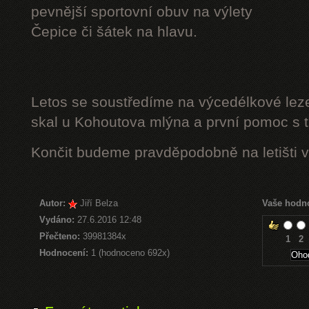
pevnější sportovní obuv na výlety
Čepice či šátek na hlavu.
Letos se soustředíme na výcedélkové leze
skal u Kohoutova mlýna a první pomoc s t
Končit budeme pravděpodobně na letišti v
Autor:
Jiří Belza
Vaše hodn
Vydáno:
27.6.2016 12:48
Přečteno:
39981384x
1
2
Hodnocení:
1 (hodnoceno 692x)