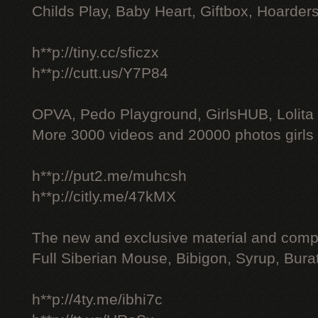
Childs Play, Baby Heart, Giftbox, Hoarders
h**p://tiny.cc/sficzx
h**p://cutt.us/Y7P84
OPVA, Pedo Playground, GirlsHUB, Lolita 
More 3000 videos and 20000 photos girls
h**p://put2.me/muhcsh
h**p://citly.me/47kMX
The new and exclusive material and compl
Full Siberian Mouse, Bibigon, Syrup, Bura
h**p://4ty.me/ibhi7c