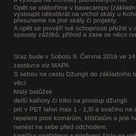
Opět se utáboříme v basecampu (základní
vystoupit několikrát na vrchol skály u Ko
přesuneme na jiné skály či projekty.
A opět se prověří tvé schopnosti přežití v 
spousty zážitků, příhod a zase se něco n
Sraz bude v Sobotu 9. Června 2016 ve 14
zastávce viz MAPA
S sebou na cestu Džunglí do základního tá
věci:
Malý batůžek
delší kalhoty či triko na prostup džunglí
pití v PET lahvi max 1 - 1,5l a svačinu na
repelent proti komárům, klíšťatům a jiné 
nanést na sebe před odchodem,
kartička pojištěnce + telefonní číslo na rod