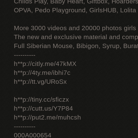
Childs Play, Baby Heart, Giftbox, Hoarders
OPVA, Pedo Playground, GirlsHUB, Lolita 
More 3000 videos and 20000 photos girls
The new and exclusive material and compl
Full Siberian Mouse, Bibigon, Syrup, Bura
----------
h**p://citly.me/47kMX
h**p://4ty.me/ibhi7c
h**p://tt.vg/URoSx
h**p://tiny.cc/sficzx
h**p://cutt.us/Y7P84
h**p://put2.me/muhcsh
----------
000A000654