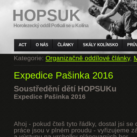
HOPSUK
Horolezecký oddíl Potkali se u Kolína
ACT
O NÁS
ČLÁNKY
SKÁLY KOLÍNSKO
PRŮ
Kategorie:
Organizačně oddílové články
,
M
Expedice Pašinka 2016
Soustředění dětí HOPSUKu
Expedice Pašinka 2016
Ahoj - pokud čteš tyto řádky, dostal jsi s
práce jsou v plném proudu - vyřizujeme z
a výstupu na vrcholky plánovaných hor.