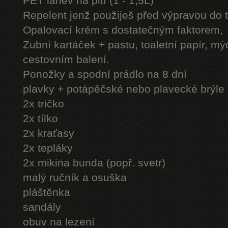
PET láhev na pití (1 - 1,5L)
Repelent jenž použiješ před výpravou do 
Opalovací krém s dostatečným faktorem,
Zubní kartáček + pastu, toaletní papír, mý
cestovním balení.
Ponožky a spodní prádlo na 8 dní
plavky + potápěčské nebo plavecké brýle
2x tričko
2x tílko
2x kraťasy
2x tepláky
2x mikina bunda (popř. svetr)
malý ručník a osuška
pláštěnka
sandály
obuv na lezení