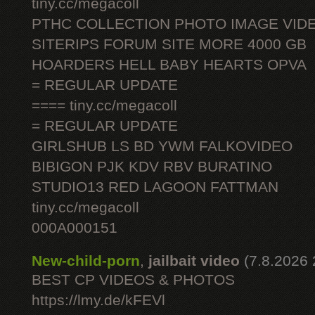
tiny.cc/megacoll
PTHC COLLECTION PHOTO IMAGE VID
SITERIPS FORUM SITE MORE 4000 GB
HOARDERS HELL BABY HEARTS OPVA
= REGULAR UPDATE
==== tiny.cc/megacoll
= REGULAR UPDATE
GIRLSHUB LS BD YWM FALKOVIDEO
BIBIGON PJK KDV RBV BURATINO
STUDIO13 RED LAGOON FATTMAN
tiny.cc/megacoll
000A000151
New-child-porn
,
jailbait video
(7.8.2026 
BEST CP VIDEOS & PHOTOS
https://lmy.de/kFEVl