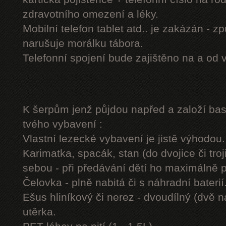
zdravotního omezení a léky.
Mobilní telefon tablet atd.. je zakázán - 
narušuje morálku tábora.
Telefonní spojení bude zajištěno na a od 
K šerpům jenž půjdou napřed a založí b
tvého vybavení :
Vlastní lezecké vybavení je jistě výhodou.
Karimatka, spacák, stan (do dvojice či troj
sebou - při předávání dětí ho maximálně 
Čelovka - plně nabitá či s náhradní baterií
Ešus hliníkový či nerez - dvoudílný (dvě n
utěrka.