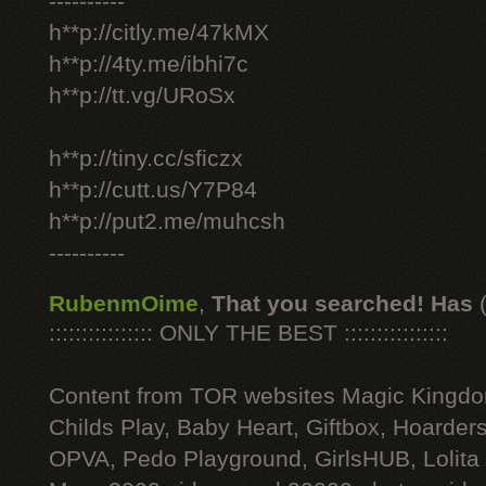
----------
h**p://citly.me/47kMX
h**p://4ty.me/ibhi7c
h**p://tt.vg/URoSx
h**p://tiny.cc/sficzx
h**p://cutt.us/Y7P84
h**p://put2.me/muhcsh
----------
RubenmOime
,
That you searched! Has
:::::::::::::::: ONLY THE BEST ::::::::::::::::
Content from TOR websites Magic Kingdo
Childs Play, Baby Heart, Giftbox, Hoarders
OPVA, Pedo Playground, GirlsHUB, Lolita 