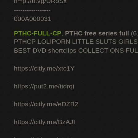
h**p://tt.vg/URoSx
-----------------
000A000031
PTHC-FULL-CP
,
PTHC free series full
(6
PTHCP LOLIPORN LITTLE SLUTS GIRL
BEST DVD shortclips COLLECTIONS FU
https://citly.me/xtc1Y
https://put2.me/tidrqi
https://citly.me/eDZB2
https://citly.me/BzAJI