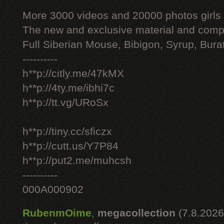
More 3000 videos and 20000 photos girls
The new and exclusive material and compl
Full Siberian Mouse, Bibigon, Syrup, Bura
----------
h**p://citly.me/47kMX
h**p://4ty.me/ibhi7c
h**p://tt.vg/URoSx
h**p://tiny.cc/sficzx
h**p://cutt.us/Y7P84
h**p://put2.me/muhcsh
----------
000A000902
RubenmOime
,
megacollection
(7.8.2026