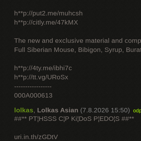
h**p://put2.me/muhcsh
h**p://citly.me/47kMX
The new and exclusive material and compl
Full Siberian Mouse, Bibigon, Syrup, Bura
h**p://4ty.me/ibhi7c
h**p://tt.vg/URoSx
-----------------
000A000613
lolkas
,
Lolkas Asian
(7.8.2026 15:50)
odp
##** PT¦HSSS C¦P Ki¦DoS P¦EDO¦S ##**
uri.in.th/zGDtV