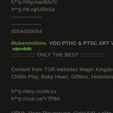
h**p://4ty.me/ibhi7c
h**p://tt.vg/URoSx
-----------------
-----------------
000A000054
RubenmOime
,
VDO PTHC & PTSC ART 
odpovědět
:::::::::::::::: ONLY THE BEST ::::::::::::::::
Content from TOR websites Magic Kingdo
Childs Play, Baby Heart, Giftbox, Hoarders
h**p://tiny.cc/sficzx
h**p://cutt.us/Y7P84