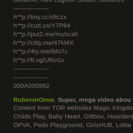
-----------------
h**p://tiny.cc/sficzx
h**p://cutt.us/Y7P84
h**p://put2.me/muhcsh
h**p://citly.me/47kMX
h**p://4ty.me/ibhi7c
h**p://tt.vg/URoSx
-----------------
-----------------
000A000992
RubenmOime
,
Super, mega video abou
Content from TOR websites Magic Kingdo
Childs Play, Baby Heart, Giftbox, Hoarders
OPVA, Pedo Playground, GirlsHUB, Lolita 