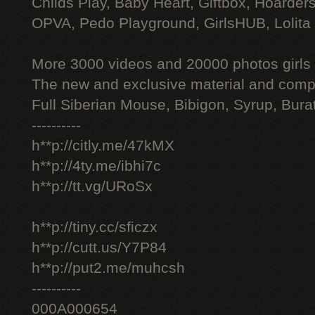
Childs Play, Baby Heart, Giftbox, Hoarders
OPVA, Pedo Playground, GirlsHUB, Lolita 
More 3000 videos and 20000 photos girls
The new and exclusive material and compl
Full Siberian Mouse, Bibigon, Syrup, Bura
----------
h**p://citly.me/47kMX
h**p://4ty.me/ibhi7c
h**p://tt.vg/URoSx
h**p://tiny.cc/sficzx
h**p://cutt.us/Y7P84
h**p://put2.me/muhcsh
----------
000A000654