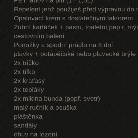
PET láhev na pití (1 - 1,5L)
Repelent jenž použiješ před výpravou do 
Opalovací krém s dostatečným faktorem,
Zubní kartáček + pastu, toaletní papír, mý
cestovním balení.
Ponožky a spodní prádlo na 8 dní
plavky + potápěčské nebo plavecké brýle
2x tričko
2x tílko
2x kraťasy
2x tepláky
2x mikina bunda (popř. svetr)
malý ručník a osuška
pláštěnka
sandály
obuv na lezení