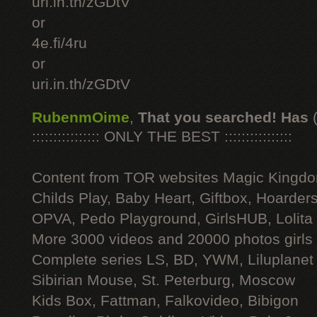
uri.in.th/zGDtV
or
4e.fi/4ru
or
uri.in.th/zGDtV
RubenmOime
,
That you searched! Has
:::::::::::::::: ONLY THE BEST ::::::::::::::::
Content from TOR websites Magic Kingdo
Childs Play, Baby Heart, Giftbox, Hoarders
OPVA, Pedo Playground, GirlsHUB, Lolita 
More 3000 videos and 20000 photos girls
Complete series LS, BD, YWM, Liluplanet
Sibirian Mouse, St. Peterburg, Moscow
Kids Box, Fattman, Falkovideo, Bibigon