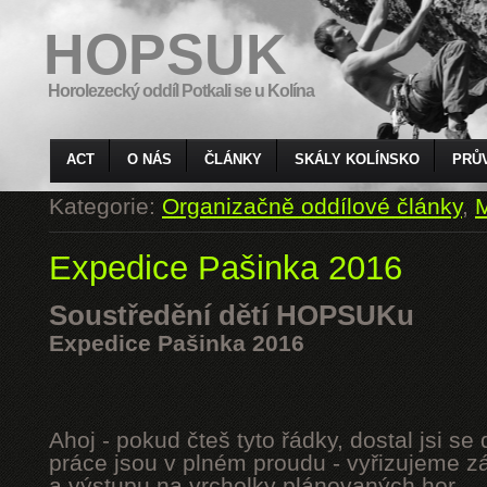
HOPSUK
Horolezecký oddíl Potkali se u Kolína
ACT
O NÁS
ČLÁNKY
SKÁLY KOLÍNSKO
PRŮ
Kategorie:
Organizačně oddílové články
,
M
Expedice Pašinka 2016
Soustředění dětí HOPSUKu
Expedice Pašinka 2016
Ahoj - pokud čteš tyto řádky, dostal jsi s
práce jsou v plném proudu - vyřizujeme z
a výstupu na vrcholky plánovaných hor.