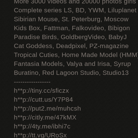
More 3000 videos and 20000 photos girls
Complete series LS, BD, YWM, Liluplanet
Sibirian Mouse, St. Peterburg, Moscow
Kids Box, Fattman, Falkovideo, Bibigon
Paradise Birds, GoldbergVideo, BabyJ
Cat Goddess, Deadpixel, PZ-magazine
Tropical Cuties, Home Made Model (HMM
Fantasia Models, Valya and Irisa, Syrup
Buratino, Red Lagoon Studio, Studio13
-----------------
h**p://tiny.cc/sficzx
h**p://cutt.us/Y7P84
h**p://put2.me/muhcsh
h**p://citly.me/47kMX
h**p://4ty.me/ibhi7c
h**p://tt.vg/URoSx