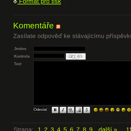
Formát pro tisk
Komentáře
Zasílate odpověď ke stávajícímu příspěvk
Jméno
Kontrola
Text
Strana:
1
2
3
4
5
6
7
8
9
další »
...
1