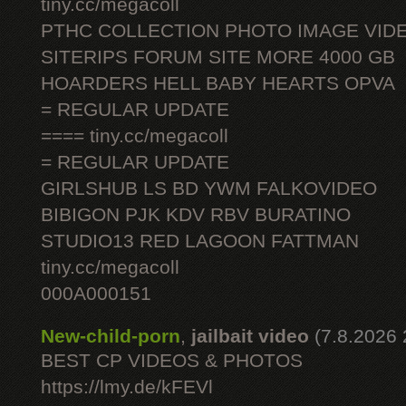
tiny.cc/megacoll
PTHC COLLECTION PHOTO IMAGE VID
SITERIPS FORUM SITE MORE 4000 GB
HOARDERS HELL BABY HEARTS OPVA
= REGULAR UPDATE
==== tiny.cc/megacoll
= REGULAR UPDATE
GIRLSHUB LS BD YWM FALKOVIDEO
BIBIGON PJK KDV RBV BURATINO
STUDIO13 RED LAGOON FATTMAN
tiny.cc/megacoll
000A000151
New-child-porn
,
jailbait video
(7.8.2026 
BEST CP VIDEOS & PHOTOS
https://lmy.de/kFEVl