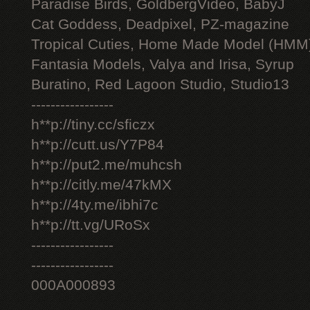
Paradise Birds, GoldbergVideo, BabyJ
Cat Goddess, Deadpixel, PZ-magazine
Tropical Cuties, Home Made Model (HMM
Fantasia Models, Valya and Irisa, Syrup
Buratino, Red Lagoon Studio, Studio13
-----------------
h**p://tiny.cc/sficzx
h**p://cutt.us/Y7P84
h**p://put2.me/muhcsh
h**p://citly.me/47kMX
h**p://4ty.me/ibhi7c
h**p://tt.vg/URoSx
-----------------
-----------------
000A000893