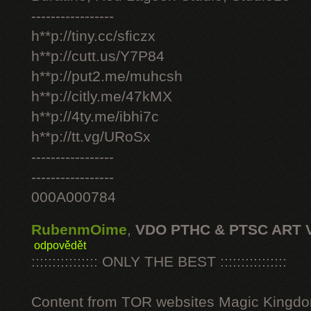
-----------------
h**p://tiny.cc/sficzx
h**p://cutt.us/Y7P84
h**p://put2.me/muhcsh
h**p://citly.me/47kMX
h**p://4ty.me/ibhi7c
h**p://tt.vg/URoSx
-----------------
-----------------
000A000784
RubenmOime
,
VDO PTHC & PTSC ART 
odpovědět
:::::::::::::::: ONLY THE BEST ::::::::::::::::
Content from TOR websites Magic Kingdo