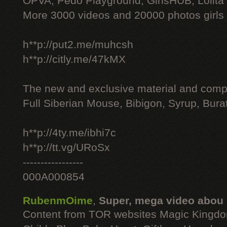
OPVA, Pedo Playground, GirlsHUB, Lolita 
More 3000 videos and 20000 photos girls
h**p://put2.me/muhcsh
h**p://citly.me/47kMX
The new and exclusive material and compl
Full Siberian Mouse, Bibigon, Syrup, Bura
h**p://4ty.me/ibhi7c
h**p://tt.vg/URoSx
-----------------
000A000854
RubenmOime
,
Super, mega video abou
Content from TOR websites Magic Kingdo