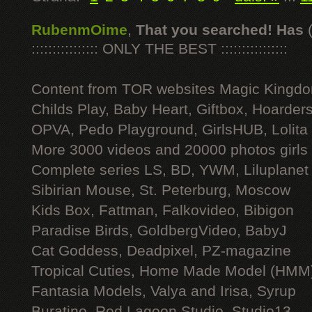
RubenmOime
,
That you searched! Has
:::::::::::::::: ONLY THE BEST ::::::::::::::::
Content from TOR websites Magic Kingdo
Childs Play, Baby Heart, Giftbox, Hoarders
OPVA, Pedo Playground, GirlsHUB, Lolita 
More 3000 videos and 20000 photos girls
Complete series LS, BD, YWM, Liluplanet
Sibirian Mouse, St. Peterburg, Moscow
Kids Box, Fattman, Falkovideo, Bibigon
Paradise Birds, GoldbergVideo, BabyJ
Cat Goddess, Deadpixel, PZ-magazine
Tropical Cuties, Home Made Model (HMM
Fantasia Models, Valya and Irisa, Syrup
Buratino, Red Lagoon Studio, Studio13