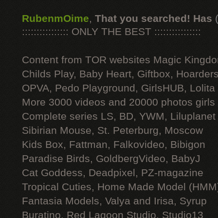
RubenmOime
,
That you searched! Has
:::::::::::::::: ONLY THE BEST ::::::::::::::::
Content from TOR websites Magic Kingdo
Childs Play, Baby Heart, Giftbox, Hoarders
OPVA, Pedo Playground, GirlsHUB, Lolita 
More 3000 videos and 20000 photos girls
Complete series LS, BD, YWM, Liluplanet
Sibirian Mouse, St. Peterburg, Moscow
Kids Box, Fattman, Falkovideo, Bibigon
Paradise Birds, GoldbergVideo, BabyJ
Cat Goddess, Deadpixel, PZ-magazine
Tropical Cuties, Home Made Model (HMM
Fantasia Models, Valya and Irisa, Syrup
Buratino, Red Lagoon Studio, Studio13