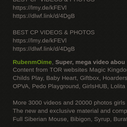
https://lmy.de/kFEVl
https://dlwf.link/d/4DgB
BEST CP VIDEOS & PHOTOS
https://lmy.de/kFEVl
https://dlwf.link/d/4DgB
RubenmOime
,
Super, mega video abou
Content from TOR websites Magic Kingdo
Childs Play, Baby Heart, Giftbox, Hoarders
OPVA, Pedo Playground, GirlsHUB, Lolita 
More 3000 videos and 20000 photos girls
The new and exclusive material and compl
Full Siberian Mouse, Bibigon, Syrup, Bura