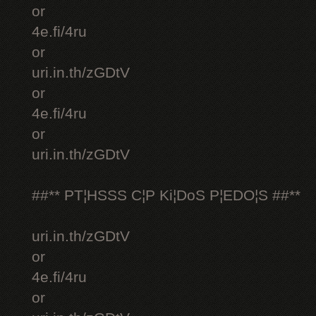
or
4e.fi/4ru
or
uri.in.th/zGDtV
or
4e.fi/4ru
or
uri.in.th/zGDtV
##** PT¦HSSS C¦P Ki¦DoS P¦EDO¦S ##**
uri.in.th/zGDtV
or
4e.fi/4ru
or