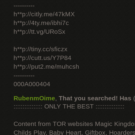
----------
h**p://citly.me/47kMX
h**p://4ty.me/ibhi7c
h**p://tt.vg/URoSx
h**p://tiny.cc/sficzx
h**p://cutt.us/Y7P84
h**p://put2.me/muhcsh
----------
000A000404
RubenmOime
,
That you searched! Has
:::::::::::::::: ONLY THE BEST ::::::::::::::::
Content from TOR websites Magic Kingdo
Childs Play, Baby Heart, Giftbox, Hoarders