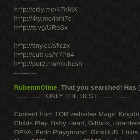
----------
h**p://citly.me/47kMX
h**p://4ty.me/ibhi7c
h**p://tt.vg/URoSx
h**p://tiny.cc/sficzx
h**p://cutt.us/Y7P84
h**p://put2.me/muhcsh
----------
RubenmOime
,
That you searched! Has
:::::::::::::::: ONLY THE BEST ::::::::::::::::
Content from TOR websites Magic Kingdo
Childs Play, Baby Heart, Giftbox, Hoarders
OPVA, Pedo Playground, GirlsHUB, Lolita 