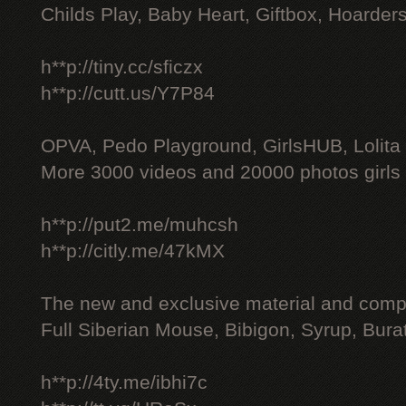
Childs Play, Baby Heart, Giftbox, Hoarders
h**p://tiny.cc/sficzx
h**p://cutt.us/Y7P84
OPVA, Pedo Playground, GirlsHUB, Lolita 
More 3000 videos and 20000 photos girls
h**p://put2.me/muhcsh
h**p://citly.me/47kMX
The new and exclusive material and compl
Full Siberian Mouse, Bibigon, Syrup, Bura
h**p://4ty.me/ibhi7c