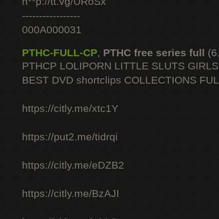
h**p://tt.vg/URoSx
-----------------
000A000031
PTHC-FULL-CP
,
PTHC free series full
(6
PTHCP LOLIPORN LITTLE SLUTS GIRL
BEST DVD shortclips COLLECTIONS FU
https://citly.me/xtc1Y
https://put2.me/tidrqi
https://citly.me/eDZB2
https://citly.me/BzAJI