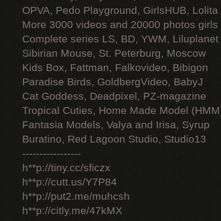
OPVA, Pedo Playground, GirlsHUB, Lolita 
More 3000 videos and 20000 photos girls
Complete series LS, BD, YWM, Liluplanet
Sibirian Mouse, St. Peterburg, Moscow
Kids Box, Fattman, Falkovideo, Bibigon
Paradise Birds, GoldbergVideo, BabyJ
Cat Goddess, Deadpixel, PZ-magazine
Tropical Cuties, Home Made Model (HMM
Fantasia Models, Valya and Irisa, Syrup
Buratino, Red Lagoon Studio, Studio13
-----------------
h**p://tiny.cc/sficzx
h**p://cutt.us/Y7P84
h**p://put2.me/muhcsh
h**p://citly.me/47kMX