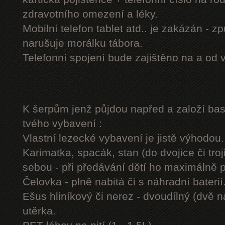
zdravotního omezení a léky.
Mobilní telefon tablet atd.. je zakázán - 
narušuje morálku tábora.
Telefonní spojení bude zajištěno na a od 
K šerpům jenž půjdou napřed a založí b
tvého vybavení :
Vlastní lezecké vybavení je jistě výhodou.
Karimatka, spacák, stan (do dvojice či troj
sebou - při předávání dětí ho maximálně 
Čelovka - plně nabitá či s náhradní baterií
Ešus hliníkový či nerez - dvoudílný (dvě n
utěrka.