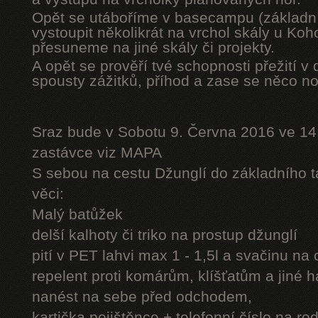
Opět se utáboříme v basecampu (základní
vystoupit několikrát na vrchol skály u Ko
přesuneme na jiné skály či projekty.
A opět se prověří tvé schopnosti přežití v 
spousty zážitků, příhod a zase se něco n
Sraz bude v Sobotu 9. Června 2016 ve 14
zastávce viz MAPA
S sebou na cestu Džunglí do základního tá
věci:
Malý batůžek
delší kalhoty či triko na prostup džunglí
pití v PET lahvi max 1 - 1,5l a svačinu na
repelent proti komárům, klíšťatům a jiné 
nanést na sebe před odchodem,
kartička pojištěnce + telefonní číslo na rod