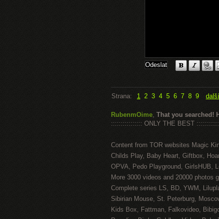
Strana:
1
2
3
4
5
6
7
8
9
dalš
RubenmOime
,
That you searched! 
:::::::::::::::: ONLY THE BEST ::::::::::::
Content from TOR websites Magic Ki
Childs Play, Baby Heart, Giftbox, Hoar
OPVA, Pedo Playground, GirlsHUB, Lo
More 3000 videos and 20000 photos g
Complete series LS, BD, YWM, Lilupl
Sibirian Mouse, St. Peterburg, Mosco
Kids Box, Fattman, Falkovideo, Bibig