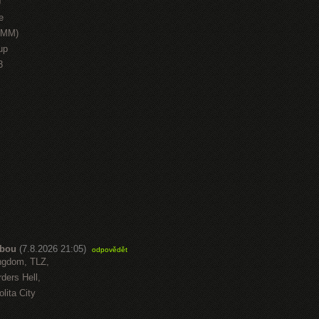
J
e
HMM)
up
3
abou
(7.8.2026 21:05)
odpovědět
ngdom, TLZ,
ders Hell,
lita City