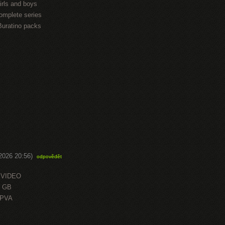
irls and boys
omplete series
Buratino packs
.2026 20:56)
odpovědět
 VIDEO
0 GB
OPVA