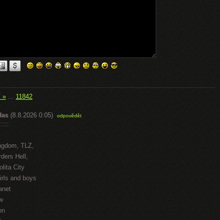
í »
...
11842
Has
(8.8.2026 0:05)
odpovědět
::::
ngdom, TLZ,
ders Hell,
lita City
irls and boys
anet
w
on