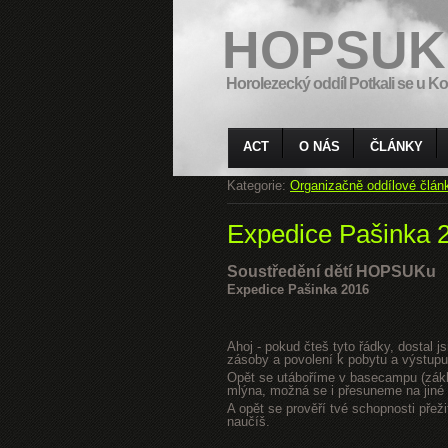
HOPSUK
Horolezecký oddíl Potkali se u Ko
ACT
O NÁS
ČLÁNKY
Kategorie:
Organizačně oddílové člán
Expedice Pašinka 
Soustředění dětí HOPSUKu
Expedice Pašinka 2016
Ahoj - pokud čteš tyto řádky, dostal 
zásoby a povolení k pobytu a výstupu
Opět se utáboříme v basecampu (zákla
mlýna, možná se i přesuneme na jiné s
A opět se prověří tvé schopnosti přeži
naučíš.