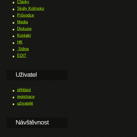
Články
Skály Kolínsko
Průvodce
Media
Diskuse
Kontakt
HK
Stěna
EDIT
Uživatel
přihlásit
registrace
uživatelé
Návštěvnost