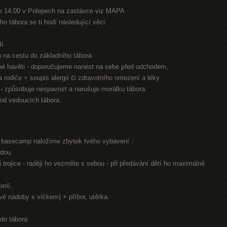
e 14:00 v Polepech na zastávce viz MAPA
o tábora se ti hodí následující věci:
lí
nu na cestu do základního tábora
jiné havěti - doporučujeme nanést na sebe před odchodem,
na rodiče + soupis alergií či zdravotního omezení a léky.
n - způsobuje nespavost a narušuje morálku tábora.
 od vedoucích tábora.
í basecamp naložíme zbytek tvého vybavení :
odou.
 trojice - raději ho vezměte s sebou - při předávání dětí ho maximálně
erií.
dvě nádoby s víčkem) + příbor, utěrka.
 do tábora