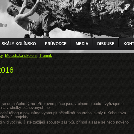
lína
SKÁLY KOLÍNSKO
PRŮVODCE
MEDIA
DISKUSE
KONT
ky
,
Metodická školení
,
Trénink
2016
jsi se do našeho týmu. Přípravné práce jsou v plném proudu - vyřizujeme
 na vrcholky plánovaných hor.
dní tábor) a pokusíme vystoupit několikrát na vrchol skály u Kohoutova
kály či projekty.
tí v divočině. Jistě zažiješ spousty zážitků, příhod a zase se něco nového