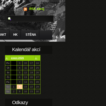
RSS zdroj
AKT
HK
STĚNA
Kalendář akcí
«
srpen 2026
»
Po
3
10
17
24
Út
4
11
18
25
St
5
12
19
26
Čt
6
13
20
27
Pá
7
14
21
28
So
1
8
15
22
29
Ne
2
9
16
23
30
Odkazy