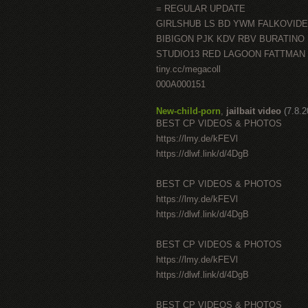
= REGULAR UPDATE
GIRLSHUB LS BD YWM FALKOVID
BIBIGON PJK KDV RBV BURATINO
STUDIO13 RED LAGOON FATTMAN
tiny.cc/megacoll
000A000151
New-child-porn
,
jailbait video
(7.8.
BEST CP VIDEOS & PHOTOS
https://lmy.de/kFEVl
https://dlwf.link/d/4DgB
BEST CP VIDEOS & PHOTOS
https://lmy.de/kFEVl
https://dlwf.link/d/4DgB
BEST CP VIDEOS & PHOTOS
https://lmy.de/kFEVl
https://dlwf.link/d/4DgB
BEST CP VIDEOS & PHOTOS