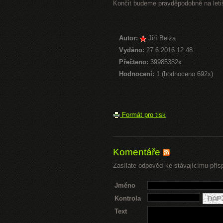
Končit budeme pravděpodobně na letiš
Autor:
Jiří Belza
Vydáno:
27.6.2016 12:48
Přečteno:
39985382x
Hodnocení:
1 (hodnoceno 692x)
Formát pro tisk
Komentáře
Zasílate odpověď ke stávajícímu přís
Jméno
Kontrola
Text