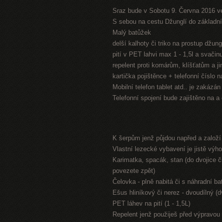
Sraz bude v Sobotu 9. Června 2016 v
S sebou na cestu Džunglí do základníh
Malý batůžek
delší kalhoty či triko na prostup džung
pití v PET lahvi max 1 - 1,5l a svači
repelent proti komárům, klíšťatům a 
kartička pojištěnce + telefonní číslo 
Mobilní telefon tablet atd.. je zakázá
Telefonní spojení bude zajištěno na a
K šerpům jenž půjdou napřed a založ
Vlastní lezecké vybavení je jistě výh
Karimatka, spacák, stan (do dvojice či
povezete zpět)
Čelovka - plně nabitá či s náhradní bat
Ešus hliníkový či nerez - dvoudílný (
PET láhev na pití (1 - 1,5L)
Repelent jenž použiješ před výpravou