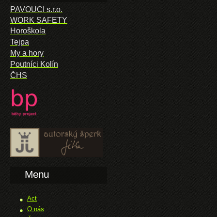
PAVOUCI s.r.o.
WORK SAFETY
Horoškola
Tejpa
My a hory
Poutníci Kolín
ČHS
Menu
Act
O nás