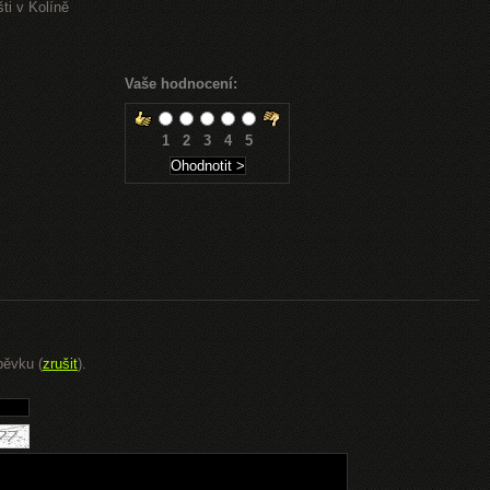
ti v Kolíně
Vaše hodnocení:
1
2
3
4
5
pěvku (
zrušit
).