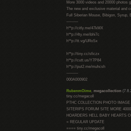
More 3000 videos and 20000 photos g
The new and exclusive material and c
Full Siberian Mouse, Bibigon, Syrup, 
----------
h**p://citly.me/47kMX
h**p://4ty.me/ibhi7c
h**p://tt.vg/URoSx
h**p://tiny.cc/sficzx
h**p://cutt.us/Y7P84
h**p://put2.me/muhcsh
----------
000A000902
RubenmOime
,
megacollection
(7.8
tiny.cc/megacoll
PTHC COLLECTION PHOTO IMAGE
SITERIPS FORUM SITE MORE 400
HOARDERS HELL BABY HEARTS 
= REGULAR UPDATE
==== tiny.cc/megacoll