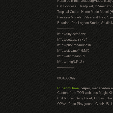
Paradise Birds, GoldbergVideo, Baby
Cat Goddess, Deadpixel, PZ-magazin
Tropical Cuties, Home Made Model (
Fantasia Models, Valya and Irisa, Syr
Buratino, Red Lagoon Studio, Studio1
-----------------
h**p://tiny.cc/sficzx
h**p://cutt.us/Y7P84
h**p://put2.me/muhcsh
h**p://citly.me/47kMX
h**p://4ty.me/ibhi7c
h**p://tt.vg/URoSx
-----------------
-----------------
000A000992
RubenmOime
,
Super, mega video 
Content from TOR websites Magic Ki
Childs Play, Baby Heart, Giftbox, Hoar
OPVA, Pedo Playground, GirlsHUB, Lo