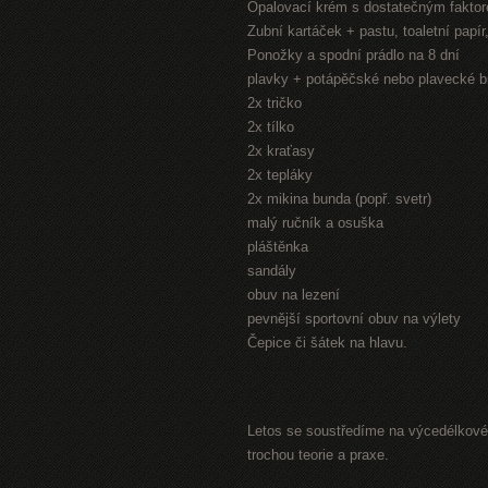
Opalovací krém s dostatečným fakto
Zubní kartáček + pastu, toaletní papí
Ponožky a spodní prádlo na 8 dní
plavky + potápěčské nebo plavecké b
2x tričko
2x tílko
2x kraťasy
2x tepláky
2x mikina bunda (popř. svetr)
malý ručník a osuška
pláštěnka
sandály
obuv na lezení
pevnější sportovní obuv na výlety
Čepice či šátek na hlavu.
Letos se soustředíme na výcedélkové 
trochou teorie a praxe.