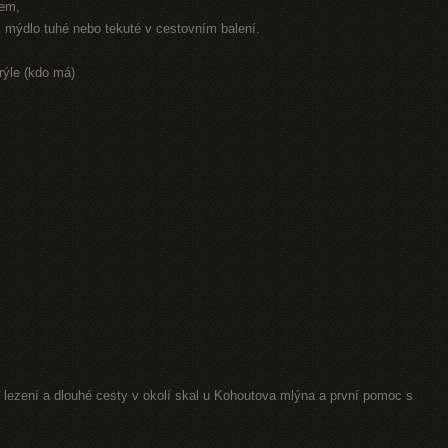
rem,
r, mýdlo tuhé nebo tekuté v cestovním balení.
rýle (kdo má)
lezení a dlouhé cesty v okolí skal u Kohoutova mlýna a první pomoc s