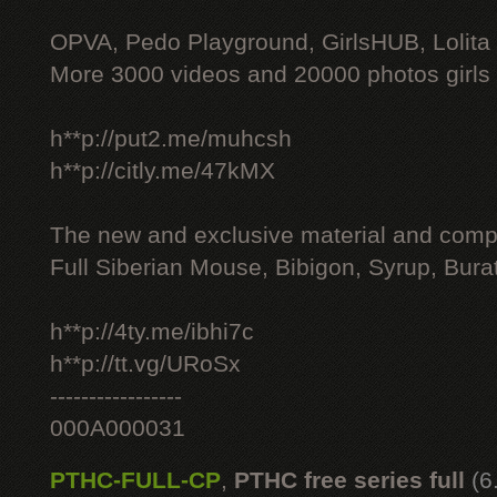
OPVA, Pedo Playground, GirlsHUB, Lolita 
More 3000 videos and 20000 photos girls
h**p://put2.me/muhcsh
h**p://citly.me/47kMX
The new and exclusive material and compl
Full Siberian Mouse, Bibigon, Syrup, Bura
h**p://4ty.me/ibhi7c
h**p://tt.vg/URoSx
-----------------
000A000031
PTHC-FULL-CP
,
PTHC free series full
(6