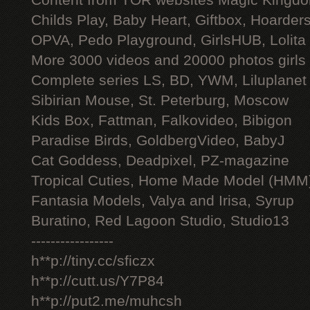
Content from TOR websites Magic Kingdo
Childs Play, Baby Heart, Giftbox, Hoarders
OPVA, Pedo Playground, GirlsHUB, Lolita 
More 3000 videos and 20000 photos girls
Complete series LS, BD, YWM, Liluplanet
Sibirian Mouse, St. Peterburg, Moscow
Kids Box, Fattman, Falkovideo, Bibigon
Paradise Birds, GoldbergVideo, BabyJ
Cat Goddess, Deadpixel, PZ-magazine
Tropical Cuties, Home Made Model (HMM
Fantasia Models, Valya and Irisa, Syrup
Buratino, Red Lagoon Studio, Studio13
-----------------
h**p://tiny.cc/sficzx
h**p://cutt.us/Y7P84
h**p://put2.me/muhcsh