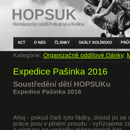
HOPSUK
Horolezecký oddíl Potkali se u Kolína
ACT
O NÁS
ČLÁNKY
SKÁLY KOLÍNSKO
PRŮ
Kategorie:
Organizačně oddílové články
,
M
Expedice Pašinka 2016
Soustředění dětí HOPSUKu
Expedice Pašinka 2016
Ahoj - pokud čteš tyto řádky, dostal jsi s
práce jsou v plném proudu - vyřizujeme z
a výstupu na vrcholky plánovaných hor.