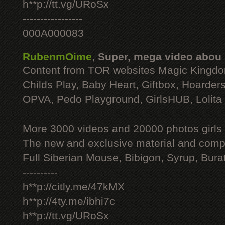
h**p://tt.vg/URoSx
-----------------
000A000083
RubenmOime
,
Super, mega video abou
Content from TOR websites Magic Kingdo
Childs Play, Baby Heart, Giftbox, Hoarders
OPVA, Pedo Playground, GirlsHUB, Lolita 
More 3000 videos and 20000 photos girls
The new and exclusive material and compl
Full Siberian Mouse, Bibigon, Syrup, Bura
----------
h**p://citly.me/47kMX
h**p://4ty.me/ibhi7c
h**p://tt.vg/URoSx