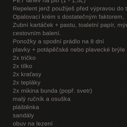
PET láhev na pití (1 - 1,5L)
Repelent jenž použiješ před výpravou do 
Opalovací krém s dostatečným faktorem,
Zubní kartáček + pastu, toaletní papír, mý
cestovním balení.
Ponožky a spodní prádlo na 8 dní
plavky + potápěčské nebo plavecké brýle
2x tričko
2x tílko
2x kraťasy
2x tepláky
2x mikina bunda (popř. svetr)
malý ručník a osuška
pláštěnka
sandály
obuv na lezení