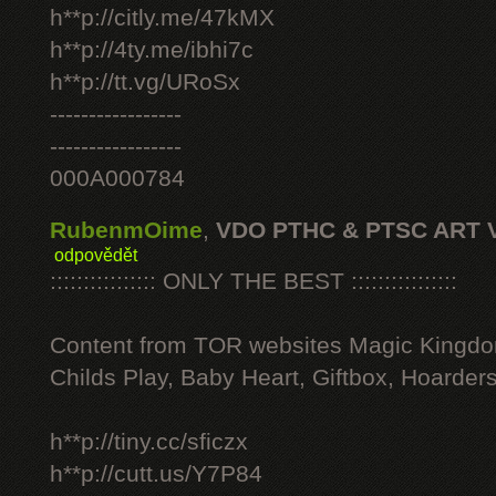
h**p://citly.me/47kMX
h**p://4ty.me/ibhi7c
h**p://tt.vg/URoSx
-----------------
-----------------
000A000784
RubenmOime
,
VDO PTHC & PTSC ART 
odpovědět
:::::::::::::::: ONLY THE BEST ::::::::::::::::
Content from TOR websites Magic Kingdo
Childs Play, Baby Heart, Giftbox, Hoarders
h**p://tiny.cc/sficzx
h**p://cutt.us/Y7P84