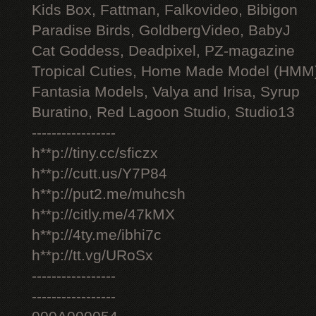
Kids Box, Fattman, Falkovideo, Bibigon
Paradise Birds, GoldbergVideo, BabyJ
Cat Goddess, Deadpixel, PZ-magazine
Tropical Cuties, Home Made Model (HMM
Fantasia Models, Valya and Irisa, Syrup
Buratino, Red Lagoon Studio, Studio13
-----------------
h**p://tiny.cc/sficzx
h**p://cutt.us/Y7P84
h**p://put2.me/muhcsh
h**p://citly.me/47kMX
h**p://4ty.me/ibhi7c
h**p://tt.vg/URoSx
-----------------
-----------------