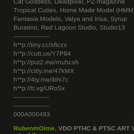
Cat Goddess, Deadpixel, PZ-magazine
Tropical Cuties, Home Made Model (HMM
Fantasia Models, Valya and Irisa, Syrup
Buratino, Red Lagoon Studio, Studio13
-----------------
h**p://tiny.cc/sficzx
h**p://cutt.us/Y7P84
h**p://put2.me/muhcsh
h**p://citly.me/47kMX
h**p://4ty.me/ibhi7c
h**p://tt.vg/URoSx
-----------------
-----------------
000A000493
RubenmOime
,
VDO PTHC & PTSC ART 