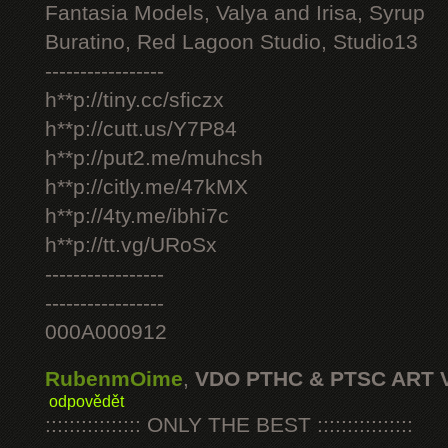
Fantasia Models, Valya and Irisa, Syrup
Buratino, Red Lagoon Studio, Studio13
-----------------
h**p://tiny.cc/sficzx
h**p://cutt.us/Y7P84
h**p://put2.me/muhcsh
h**p://citly.me/47kMX
h**p://4ty.me/ibhi7c
h**p://tt.vg/URoSx
-----------------
-----------------
000A000912
RubenmOime
,
VDO PTHC & PTSC ART 
odpovědět
:::::::::::::::: ONLY THE BEST ::::::::::::::::