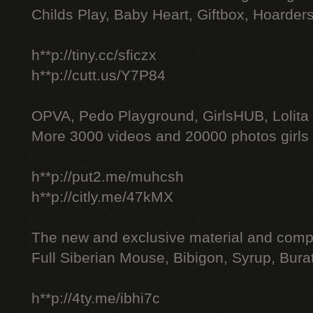
Childs Play, Baby Heart, Giftbox, Hoarders
h**p://tiny.cc/sficzx
h**p://cutt.us/Y7P84
OPVA, Pedo Playground, GirlsHUB, Lolita 
More 3000 videos and 20000 photos girls
h**p://put2.me/muhcsh
h**p://citly.me/47kMX
The new and exclusive material and compl
Full Siberian Mouse, Bibigon, Syrup, Bura
h**p://4ty.me/ibhi7c