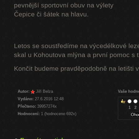
pevnější sportovní obuv na výlety
Čepice či šátek na hlavu.
Letos se soustředíme na výcedélkové leze
skal u Kohoutova mlýna a první pomoc s t
Končit budeme pravděpodobně na letišti v
Autor:
Jiří Belza
Vaše hodn
Vydáno:
27.6.2016 12:48
Přečteno:
39957274x
1
2
Hodnocení:
1 (hodnoceno 692x)