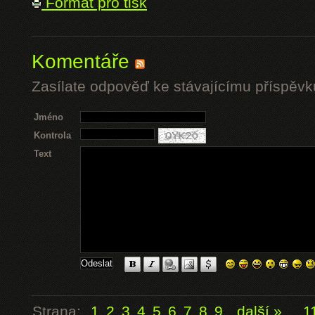
Formát pro tisk
Komentáře
Zasílate odpověď ke stávajícímu příspěvk
Jméno
Kontrola
Text
Strana:
1
2
3
4
5
6
7
8
9
další »
...
1