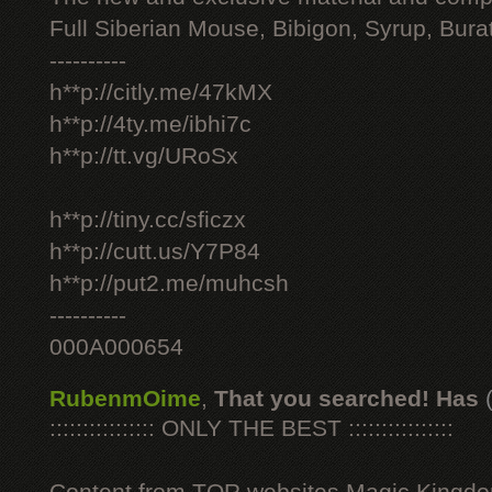
Full Siberian Mouse, Bibigon, Syrup, Bura
----------
h**p://citly.me/47kMX
h**p://4ty.me/ibhi7c
h**p://tt.vg/URoSx
h**p://tiny.cc/sficzx
h**p://cutt.us/Y7P84
h**p://put2.me/muhcsh
----------
000A000654
RubenmOime
,
That you searched! Has
:::::::::::::::: ONLY THE BEST ::::::::::::::::