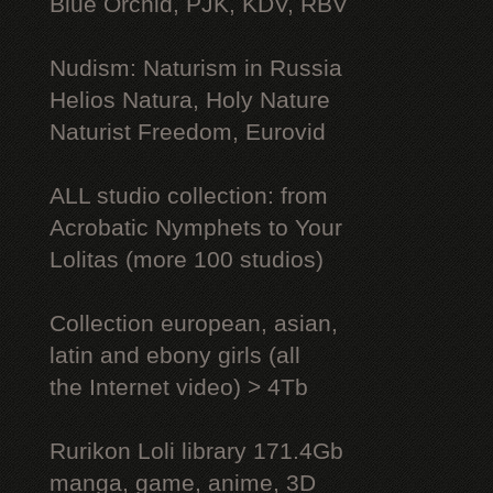
Blue Orchid, PJK, KDV, RBV
Nudism: Naturism in Russia
Helios Natura, Holy Nature
Naturist Freedom, Eurovid
ALL studio collection: from
Acrobatic Nymрhеts to Your
Lоlitаs (more 100 studios)
Collection european, asian,
latin and ebony girls (all
the Internet video) > 4Tb
Rurikon Lоli library 171.4Gb
manga, game, anime, 3D