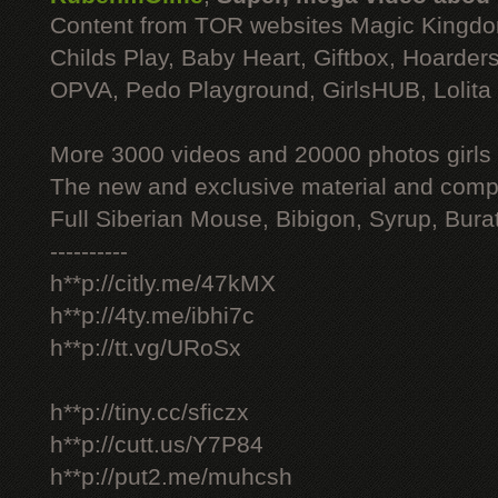
Content from TOR websites Magic Kingdo
Childs Play, Baby Heart, Giftbox, Hoarders
OPVA, Pedo Playground, GirlsHUB, Lolita 
More 3000 videos and 20000 photos girls
The new and exclusive material and compl
Full Siberian Mouse, Bibigon, Syrup, Bura
----------
h**p://citly.me/47kMX
h**p://4ty.me/ibhi7c
h**p://tt.vg/URoSx
h**p://tiny.cc/sficzx
h**p://cutt.us/Y7P84
h**p://put2.me/muhcsh