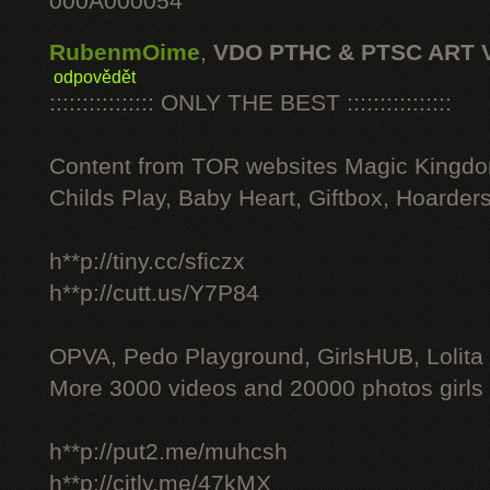
000A000054
RubenmOime
,
VDO PTHC & PTSC ART 
odpovědět
:::::::::::::::: ONLY THE BEST ::::::::::::::::
Content from TOR websites Magic Kingdo
Childs Play, Baby Heart, Giftbox, Hoarders
h**p://tiny.cc/sficzx
h**p://cutt.us/Y7P84
OPVA, Pedo Playground, GirlsHUB, Lolita 
More 3000 videos and 20000 photos girls
h**p://put2.me/muhcsh
h**p://citly.me/47kMX