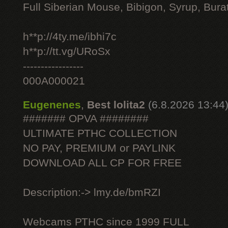
Full Siberian Mouse, Bibigon, Syrup, Bura
h**p://4ty.me/ibhi7c
h**p://tt.vg/URoSx
-----------------
000A000021
Eugenenes
,
Best lolita2
(6.8.2026 13:44
####### OPVA ########
ULTIMATE РТНС COLLECTION
NO PAY, PREMIUM or PAYLINK
DOWNLOAD ALL СР FOR FREE
Description:-> lmy.de/bmRZI
Webcams РТНС since 1999 FULL