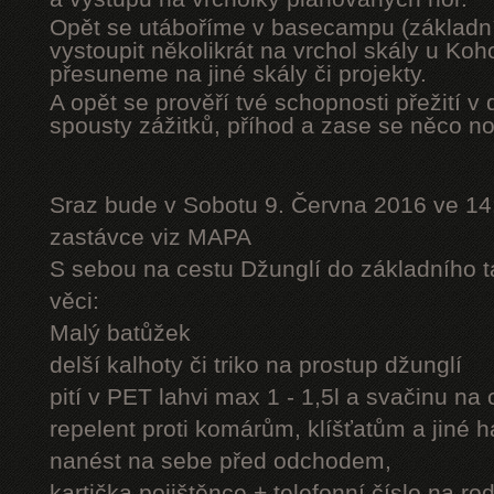
Opět se utáboříme v basecampu (základní
vystoupit několikrát na vrchol skály u Ko
přesuneme na jiné skály či projekty.
A opět se prověří tvé schopnosti přežití v 
spousty zážitků, příhod a zase se něco n
Sraz bude v Sobotu 9. Června 2016 ve 14
zastávce viz MAPA
S sebou na cestu Džunglí do základního tá
věci:
Malý batůžek
delší kalhoty či triko na prostup džunglí
pití v PET lahvi max 1 - 1,5l a svačinu na
repelent proti komárům, klíšťatům a jiné 
nanést na sebe před odchodem,
kartička pojištěnce + telefonní číslo na rod