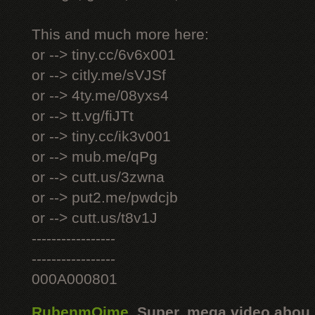
This and much more here:
or --> tiny.cc/6v6x001
or --> citly.me/sVJSf
or --> 4ty.me/08yxs4
or --> tt.vg/fiJTt
or --> tiny.cc/ik3v001
or --> mub.me/qPg
or --> cutt.us/3zwna
or --> put2.me/pwdcjb
or --> cutt.us/t8v1J
-----------------
-----------------
000A000801
RubenmOime
,
Super, mega video abou