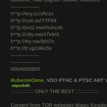
-----------------
h**p://tiny.cc/sficzx
h**p://cutt.us/Y7P84
h**p://put2.me/muhcsh
h**p://citly.me/47kMX
h**p://4ty.me/ibhi7c
h**p://tt.vg/URoSx
-----------------
-----------------
000A000893
RubenmOime
,
VDO PTHC & PTSC ART 
odpovědět
:::::::::::::::: ONLY THE BEST ::::::::::::::::
Content from TOR websites Magic Kingdo