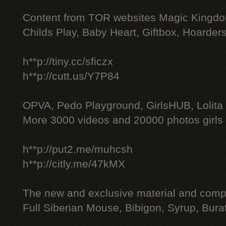
Content from TOR websites Magic Kingdo
Childs Play, Baby Heart, Giftbox, Hoarders
h**p://tiny.cc/sficzx
h**p://cutt.us/Y7P84
OPVA, Pedo Playground, GirlsHUB, Lolita 
More 3000 videos and 20000 photos girls
h**p://put2.me/muhcsh
h**p://citly.me/47kMX
The new and exclusive material and compl
Full Siberian Mouse, Bibigon, Syrup, Bura