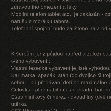
zdravotního omezení a léky.
Mobilní telefon tablet atd.. je zakázán - 
narušuje morálku tábora.
Telefonní spojení bude zajištěno na a od 
K šerpům jenž půjdou napřed a založí b
tvého vybavení :
Vlastní lezecké vybavení je jistě výhodou.
Karimatka, spacák, stan (do dvojice či troj
sebou - při předávání dětí ho maximálně 
Čelovka - plně nabitá či s náhradní baterií
Ešus hliníkový či nerez - dvoudílný (dvě n
utěrka.