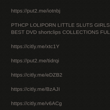
https://put2.me/iotnbj
PTHCP LOLIPORN LITTLE SLUTS GIRL
BEST DVD shortclips COLLECTIONS FU
https://citly.me/xtc1Y
https://put2.me/tidrqi
https://citly.me/eDZB2
https://citly.me/BzAJI
https://citly.me/v6ACg