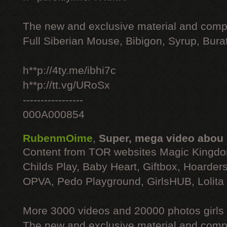
The new and exclusive material and compl
Full Siberian Mouse, Bibigon, Syrup, Bura
h**p://4ty.me/ibhi7c
h**p://tt.vg/URoSx
-----------------
000A000854
RubenmOime
,
Super, mega video abou
Content from TOR websites Magic Kingdo
Childs Play, Baby Heart, Giftbox, Hoarders
OPVA, Pedo Playground, GirlsHUB, Lolita 
More 3000 videos and 20000 photos girls
The new and exclusive material and compl