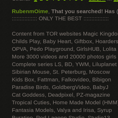
RubenmOime
,
That you searched! Has
:::::::::::::::: ONLY THE BEST ::::::::::::::::
Content from TOR websites Magic Kingdo
Childs Play, Baby Heart, Giftbox, Hoarders
OPVA, Pedo Playground, GirlsHUB, Lolita 
More 3000 videos and 20000 photos girls
Complete series LS, BD, YWM, Liluplanet
Sibirian Mouse, St. Peterburg, Moscow
Kids Box, Fattman, Falkovideo, Bibigon
Paradise Birds, GoldbergVideo, BabyJ
Cat Goddess, Deadpixel, PZ-magazine
Tropical Cuties, Home Made Model (HMM
Fantasia Models, Valya and Irisa, Syrup
Buratino, Red Lagoon Studio, Studio13