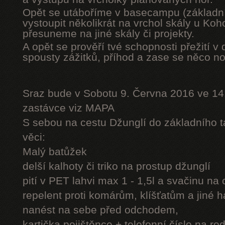
Opět se utáboříme v basecampu (základní
vystoupit několikrát na vrchol skály u Ko
přesuneme na jiné skály či projekty.
A opět se prověří tvé schopnosti přežití v 
spousty zážitků, příhod a zase se něco n
Sraz bude v Sobotu 9. Června 2016 ve 14
zastávce viz MAPA
S sebou na cestu Džunglí do základního tá
věci:
Malý batůžek
delší kalhoty či triko na prostup džunglí
pití v PET lahvi max 1 - 1,5l a svačinu na
repelent proti komárům, klíšťatům a jiné 
nanést na sebe před odchodem,
kartička pojištěnce + telefonní číslo na rod