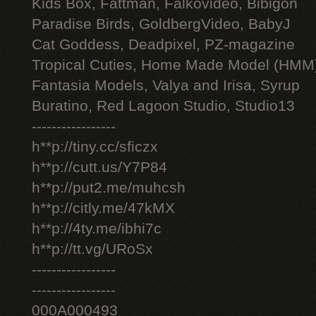
Kids Box, Fattman, Falkovideo, Bibigon
Paradise Birds, GoldbergVideo, BabyJ
Cat Goddess, Deadpixel, PZ-magazine
Tropical Cuties, Home Made Model (HMM
Fantasia Models, Valya and Irisa, Syrup
Buratino, Red Lagoon Studio, Studio13
-----------------
h**p://tiny.cc/sficzx
h**p://cutt.us/Y7P84
h**p://put2.me/muhcsh
h**p://citly.me/47kMX
h**p://4ty.me/ibhi7c
h**p://tt.vg/URoSx
-----------------
-----------------
000A000493