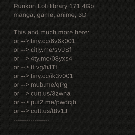
Rurikon Lоli library 171.4Gb
manga, game, anime, 3D
This and much more here:
or --> tiny.cc/6v6x001
or --> citly.me/sVJSf
or --> 4ty.me/08yxs4
or --> tt.vg/fiJTt
or --> tiny.cc/ik3v001
or --> mub.me/qPg
or --> cutt.us/3zwna
or --> put2.me/pwdcjb
or --> cutt.us/t8v1J
-----------------
-----------------