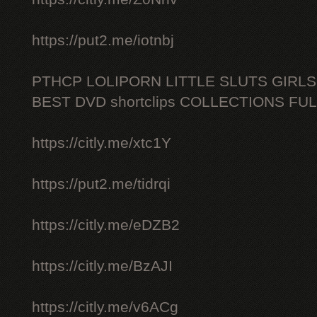
https://put2.me/iotnbj
PTHCP LOLIPORN LITTLE SLUTS GIRL
BEST DVD shortclips COLLECTIONS FU
https://citly.me/xtc1Y
https://put2.me/tidrqi
https://citly.me/eDZB2
https://citly.me/BzAJI
https://citly.me/v6ACg