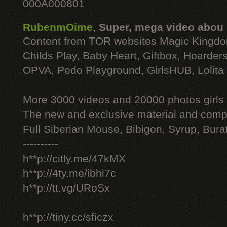
000A000801
RubenmOime
,
Super, mega video abou
Content from TOR websites Magic Kingdo
Childs Play, Baby Heart, Giftbox, Hoarders
OPVA, Pedo Playground, GirlsHUB, Lolita 
More 3000 videos and 20000 photos girls
The new and exclusive material and compl
Full Siberian Mouse, Bibigon, Syrup, Bura
----------
h**p://citly.me/47kMX
h**p://4ty.me/ibhi7c
h**p://tt.vg/URoSx
h**p://tiny.cc/sficzx