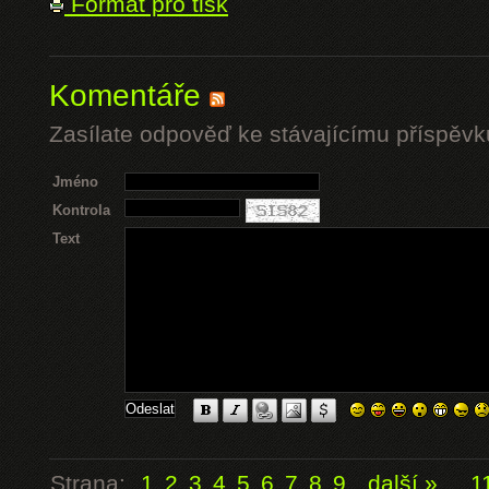
Formát pro tisk
Komentáře
Zasílate odpověď ke stávajícímu příspěvk
Jméno
Kontrola
Text
Strana:
1
2
3
4
5
6
7
8
9
další »
...
1