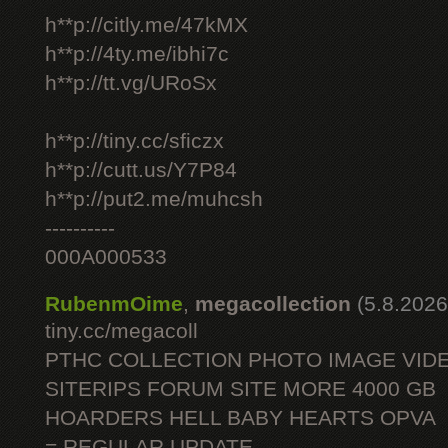
h**p://citly.me/47kMX
h**p://4ty.me/ibhi7c
h**p://tt.vg/URoSx
h**p://tiny.cc/sficzx
h**p://cutt.us/Y7P84
h**p://put2.me/muhcsh
----------
000A000533
RubenmOime
,
megacollection
(5.8.2026
tiny.cc/megacoll
PTHC COLLECTION PHOTO IMAGE VID
SITERIPS FORUM SITE MORE 4000 GB
HOARDERS HELL BABY HEARTS OPVA
= REGULAR UPDATE