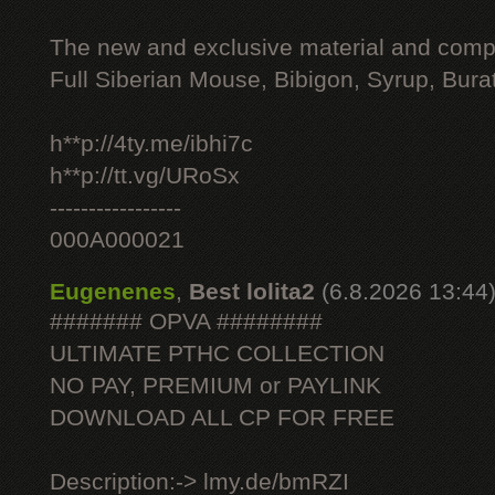
The new and exclusive material and compl
Full Siberian Mouse, Bibigon, Syrup, Bura
h**p://4ty.me/ibhi7c
h**p://tt.vg/URoSx
-----------------
000A000021
Eugenenes
,
Best lolita2
(6.8.2026 13:44
####### OPVA ########
ULTIMATE РТНС COLLECTION
NO PAY, PREMIUM or PAYLINK
DOWNLOAD ALL СР FOR FREE
Description:-> lmy.de/bmRZI