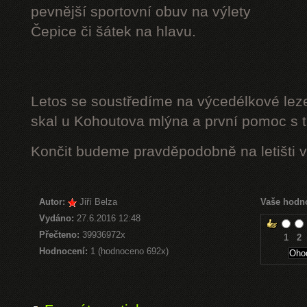
pevnější sportovní obuv na výlety
Čepice či šátek na hlavu.
Letos se soustředíme na výcedélkové leze
skal u Kohoutova mlýna a první pomoc s t
Končit budeme pravděpodobně na letišti v
Autor:
Jiří Belza
Vaše hodn
Vydáno:
27.6.2016 12:48
Přečteno:
39936972x
1
2
Hodnocení:
1 (hodnoceno 692x)