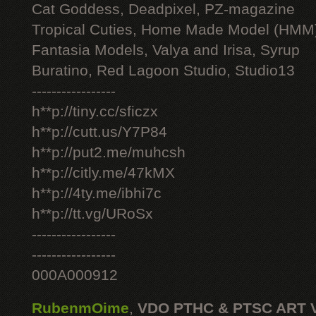
Cat Goddess, Deadpixel, PZ-magazine
Tropical Cuties, Home Made Model (HMM
Fantasia Models, Valya and Irisa, Syrup
Buratino, Red Lagoon Studio, Studio13
-----------------
h**p://tiny.cc/sficzx
h**p://cutt.us/Y7P84
h**p://put2.me/muhcsh
h**p://citly.me/47kMX
h**p://4ty.me/ibhi7c
h**p://tt.vg/URoSx
-----------------
-----------------
000A000912
RubenmOime
,
VDO PTHC & PTSC ART 