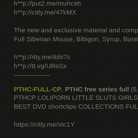
h**p://put2.me/muhcsh
h**p://citly.me/47kMX
The new and exclusive material and compl
Full Siberian Mouse, Bibigon, Syrup, Bura
h**p://4ty.me/ibhi7c
h**p://tt.vg/URoSx
-----------------
PTHC-FULL-CP
,
PTHC free series full
(5
PTHCP LOLIPORN LITTLE SLUTS GIRL
BEST DVD shortclips COLLECTIONS FU
https://citly.me/xtc1Y