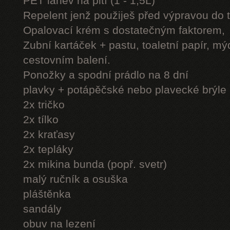
PET láhev na pití (1 - 1,5L)
Repelent jenž použiješ před výpravou do 
Opalovací krém s dostatečným faktorem,
Zubní kartáček + pastu, toaletní papír, mý
cestovním balení.
Ponožky a spodní prádlo na 8 dní
plavky + potápěčské nebo plavecké brýle
2x tričko
2x tílko
2x kraťasy
2x tepláky
2x mikina bunda (popř. svetr)
malý ručník a osuška
pláštěnka
sandály
obuv na lezení