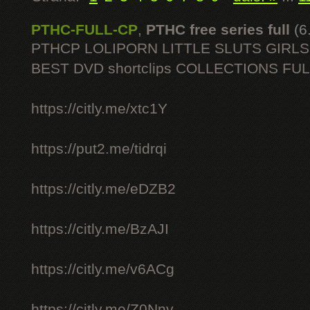
PTHC-FULL-CP
,
PTHC free series full
(6
PTHCP LOLIPORN LITTLE SLUTS GIRL
BEST DVD shortclips COLLECTIONS FU
https://citly.me/xtc1Y
https://put2.me/tidrqi
https://citly.me/eDZB2
https://citly.me/BzAJI
https://citly.me/v6ACg
https://citly.me/Z0Nnv