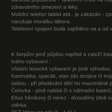
zdravotního omezení a léky.
Mobilní telefon tablet atd.. je zakázán - 
narušuje morálku tábora.
Telefonní spojení bude zajištěno na a od 
K šerpům jenž půjdou napřed a založí b
tvého vybavení :
Vlastní lezecké vybavení je jistě výhodou.
Karimatka, spacák, stan (do dvojice či troj
sebou - při předávání dětí ho maximálně 
Čelovka - plně nabitá či s náhradní baterií
Ešus hliníkový či nerez - dvoudílný (dvě n
utěrka.