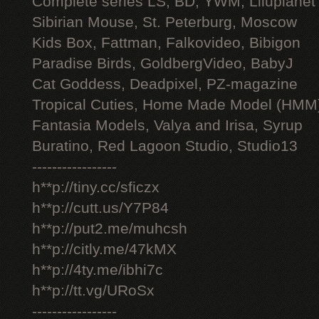
Complete series LS, BD, YWM, Liluplanet
Sibirian Mouse, St. Peterburg, Moscow
Kids Box, Fattman, Falkovideo, Bibigon
Paradise Birds, GoldbergVideo, BabyJ
Cat Goddess, Deadpixel, PZ-magazine
Tropical Cuties, Home Made Model (HMM
Fantasia Models, Valya and Irisa, Syrup
Buratino, Red Lagoon Studio, Studio13
-----------------
h**p://tiny.cc/sficzx
h**p://cutt.us/Y7P84
h**p://put2.me/muhcsh
h**p://citly.me/47kMX
h**p://4ty.me/ibhi7c
h**p://tt.vg/URoSx
-----------------