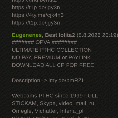
https://t1p.de/jgy3n
https://4ty.me/cjk4n3
https://t1p.de/jgy3n
Eugenenes
,
Best lolita2
(8.8.2026 20:19
####### OPVA ########
ULTIMATE РТНС COLLECTION
NO PAY, PREMIUM or PAYLINK
DOWNLOAD ALL СР FOR FREE
Description:-> lmy.de/bmRZI
Webcams РТНС since 1999 FULL
STICKAM, Skype, video_mail_ru
Omegle, Vichatter, Interia_pl