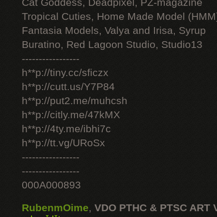
Cat Goddess, Deadpixel, PZ-magazine
Tropical Cuties, Home Made Model (HMM
Fantasia Models, Valya and Irisa, Syrup
Buratino, Red Lagoon Studio, Studio13
-----------------
h**p://tiny.cc/sficzx
h**p://cutt.us/Y7P84
h**p://put2.me/muhcsh
h**p://citly.me/47kMX
h**p://4ty.me/ibhi7c
h**p://tt.vg/URoSx
-----------------
-----------------
000A000893
RubenmOime
,
VDO PTHC & PTSC ART 