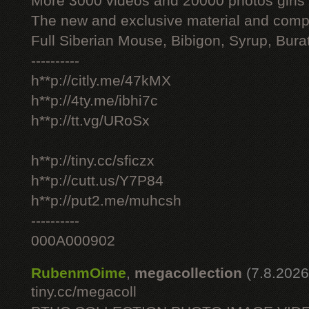
More 3000 videos and 20000 photos girls
The new and exclusive material and compl
Full Siberian Mouse, Bibigon, Syrup, Bura
----------
h**p://citly.me/47kMX
h**p://4ty.me/ibhi7c
h**p://tt.vg/URoSx
h**p://tiny.cc/sficzx
h**p://cutt.us/Y7P84
h**p://put2.me/muhcsh
----------
000A000902
RubenmOime
,
megacollection
(7.8.2026
tiny.cc/megacoll