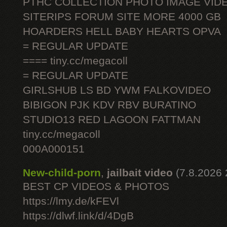
PTHC COLLECTION PHOTO IMAGE VID
SITERIPS FORUM SITE MORE 4000 GB
HOARDERS HELL BABY HEARTS OPVA
= REGULAR UPDATE
==== tiny.cc/megacoll
= REGULAR UPDATE
GIRLSHUB LS BD YWM FALKOVIDEO
BIBIGON PJK KDV RBV BURATINO
STUDIO13 RED LAGOON FATTMAN
tiny.cc/megacoll
000A000151
New-child-porn
,
jailbait video
(7.8.2026 
BEST CP VIDEOS & PHOTOS
https://lmy.de/kFEVl
https://dlwf.link/d/4DgB