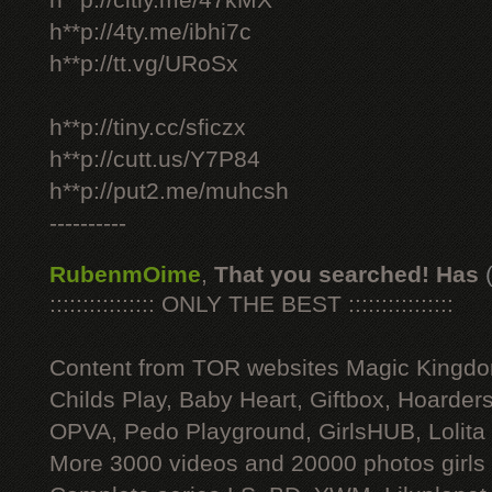
h**p://citly.me/47kMX
h**p://4ty.me/ibhi7c
h**p://tt.vg/URoSx
h**p://tiny.cc/sficzx
h**p://cutt.us/Y7P84
h**p://put2.me/muhcsh
----------
RubenmOime
,
That you searched! Has
:::::::::::::::: ONLY THE BEST ::::::::::::::::
Content from TOR websites Magic Kingdo
Childs Play, Baby Heart, Giftbox, Hoarders
OPVA, Pedo Playground, GirlsHUB, Lolita 
More 3000 videos and 20000 photos girls