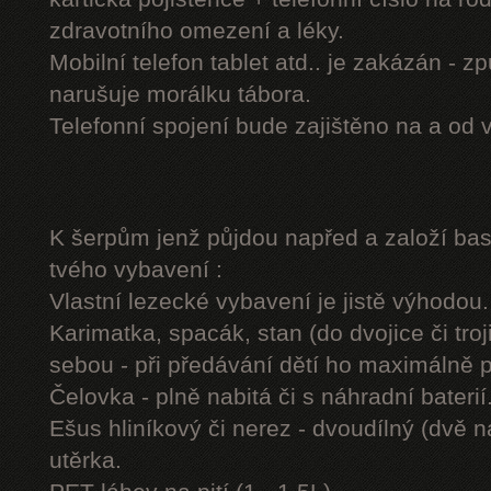
zdravotního omezení a léky.
Mobilní telefon tablet atd.. je zakázán - 
narušuje morálku tábora.
Telefonní spojení bude zajištěno na a od 
K šerpům jenž půjdou napřed a založí b
tvého vybavení :
Vlastní lezecké vybavení je jistě výhodou.
Karimatka, spacák, stan (do dvojice či troj
sebou - při předávání dětí ho maximálně 
Čelovka - plně nabitá či s náhradní baterií
Ešus hliníkový či nerez - dvoudílný (dvě n
utěrka.