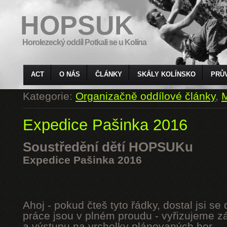
HOPSUK
Horolezecký oddíl Potkali se u Kolína
ACT
O NÁS
ČLÁNKY
SKÁLY KOLÍNSKO
PRŮ
Kategorie:
Organizačně oddílové články
,
M
Expedice Pašinka 2016
Soustředění dětí HOPSUKu
Expedice Pašinka 2016
Ahoj - pokud čteš tyto řádky, dostal jsi s
práce jsou v plném proudu - vyřizujeme z
a výstupu na vrcholky plánovaných hor.