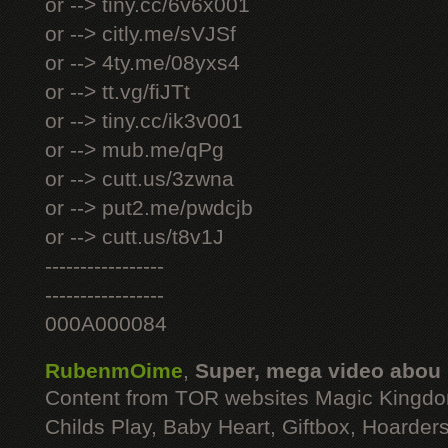
or --> tiny.cc/6v6x001
or --> citly.me/sVJSf
or --> 4ty.me/08yxs4
or --> tt.vg/fiJTt
or --> tiny.cc/ik3v001
or --> mub.me/qPg
or --> cutt.us/3zwna
or --> put2.me/pwdcjb
or --> cutt.us/t8v1J
-----------------
-----------------
000A000084
RubenmOime
,
Super, mega video abou
Content from TOR websites Magic Kingdo
Childs Play, Baby Heart, Giftbox, Hoarders