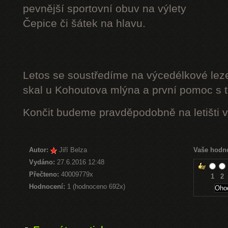
pevnější sportovní obuv na výlety
Čepice či šátek na hlavu.
Letos se soustředíme na výcedélkové leze
skal u Kohoutova mlýna a první pomoc s t
Končit budeme pravděpodobně na letišti v
Autor:
Jiří Belza
Vaše hodn
Vydáno:
27.6.2016 12:48
Přečteno:
40009779x
1
2
Hodnocení:
1 (hodnoceno 692x)