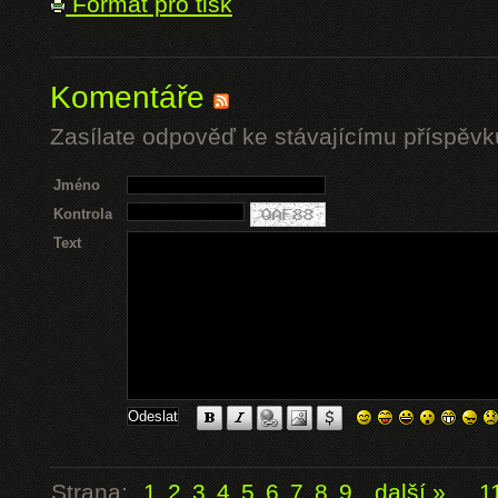
Formát pro tisk
Komentáře
Zasílate odpověď ke stávajícímu příspěvk
Jméno
Kontrola
Text
Strana:
1
2
3
4
5
6
7
8
9
další »
...
1