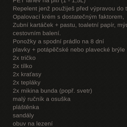
PET láhev na pití (1 - 1,5L)
Repelent jenž použiješ před výpravou do 
Opalovací krém s dostatečným faktorem,
Zubní kartáček + pastu, toaletní papír, mý
cestovním balení.
Ponožky a spodní prádlo na 8 dní
plavky + potápěčské nebo plavecké brýle
2x tričko
2x tílko
2x kraťasy
2x tepláky
2x mikina bunda (popř. svetr)
malý ručník a osuška
pláštěnka
sandály
obuv na lezení