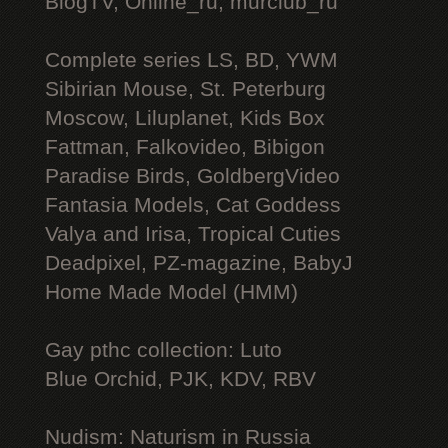
BlogTV, Online_ru, murclub_ru
Complete series LS, BD, YWM
Sibirian Mouse, St. Peterburg
Moscow, Liluplanet, Kids Box
Fattman, Falkovideo, Bibigon
Paradise Birds, GoldbergVideo
Fantasia Models, Cat Goddess
Valya and Irisa, Tropical Cuties
Deadpixel, PZ-magazine, BabyJ
Home Made Model (HMM)
Gay рthс collection: Luto
Blue Orchid, PJK, KDV, RBV
Nudism: Naturism in Russia