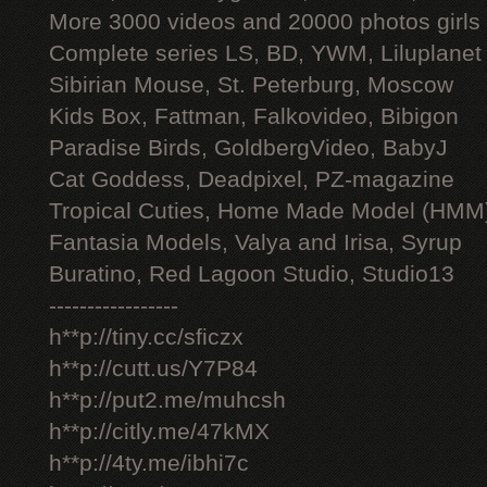
More 3000 videos and 20000 photos girls
Complete series LS, BD, YWM, Liluplanet
Sibirian Mouse, St. Peterburg, Moscow
Kids Box, Fattman, Falkovideo, Bibigon
Paradise Birds, GoldbergVideo, BabyJ
Cat Goddess, Deadpixel, PZ-magazine
Tropical Cuties, Home Made Model (HMM
Fantasia Models, Valya and Irisa, Syrup
Buratino, Red Lagoon Studio, Studio13
-----------------
h**p://tiny.cc/sficzx
h**p://cutt.us/Y7P84
h**p://put2.me/muhcsh
h**p://citly.me/47kMX
h**p://4ty.me/ibhi7c