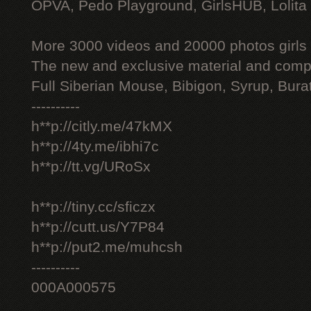
OPVA, Pedo Playground, GirlsHUB, Lolita 
More 3000 videos and 20000 photos girls
The new and exclusive material and compl
Full Siberian Mouse, Bibigon, Syrup, Bura
----------
h**p://citly.me/47kMX
h**p://4ty.me/ibhi7c
h**p://tt.vg/URoSx
h**p://tiny.cc/sficzx
h**p://cutt.us/Y7P84
h**p://put2.me/muhcsh
----------
000A000575