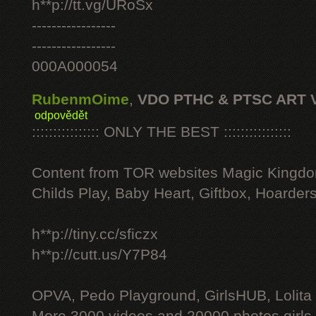
h**p://tt.vg/URoSx
-----------------
-----------------
000A000054
RubenmOime
,
VDO PTHC & PTSC ART 
odpovědět
:::::::::::::::: ONLY THE BEST ::::::::::::::::
Content from TOR websites Magic Kingdo
Childs Play, Baby Heart, Giftbox, Hoarders
h**p://tiny.cc/sficzx
h**p://cutt.us/Y7P84
OPVA, Pedo Playground, GirlsHUB, Lolita 