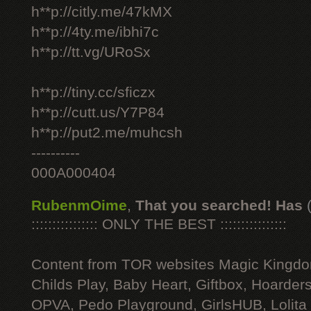
h**p://citly.me/47kMX
h**p://4ty.me/ibhi7c
h**p://tt.vg/URoSx
h**p://tiny.cc/sficzx
h**p://cutt.us/Y7P84
h**p://put2.me/muhcsh
----------
000A000404
RubenmOime
,
That you searched! Has
:::::::::::::::: ONLY THE BEST ::::::::::::::::
Content from TOR websites Magic Kingdo
Childs Play, Baby Heart, Giftbox, Hoarders
OPVA, Pedo Playground, GirlsHUB, Lolita 