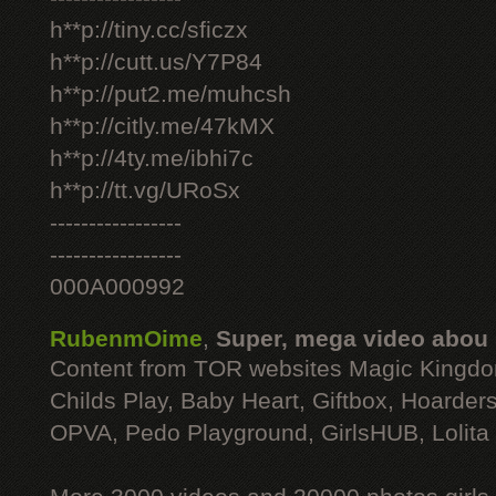
h**p://tiny.cc/sficzx
h**p://cutt.us/Y7P84
h**p://put2.me/muhcsh
h**p://citly.me/47kMX
h**p://4ty.me/ibhi7c
h**p://tt.vg/URoSx
-----------------
-----------------
000A000992
RubenmOime
,
Super, mega video abou
Content from TOR websites Magic Kingdo
Childs Play, Baby Heart, Giftbox, Hoarders
OPVA, Pedo Playground, GirlsHUB, Lolita 