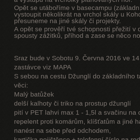
Opět se utáboříme v basecampu (základní
vystoupit několikrát na vrchol skály u Ko
přesuneme na jiné skály či projekty.
A opět se prověří tvé schopnosti přežití v 
spousty zážitků, příhod a zase se něco n
Sraz bude v Sobotu 9. Června 2016 ve 14
zastávce viz MAPA
S sebou na cestu Džunglí do základního tá
věci:
Malý batůžek
delší kalhoty či triko na prostup džunglí
pití v PET lahvi max 1 - 1,5l a svačinu na
repelent proti komárům, klíšťatům a jiné 
nanést na sebe před odchodem,
kartička pojištěnce + telefonní číslo na rod