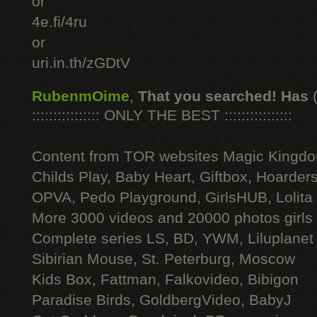
or
4e.fi/4ru
or
uri.in.th/zGDtV
RubenmOime
,
That you searched! Has
:::::::::::::::: ONLY THE BEST ::::::::::::::::
Content from TOR websites Magic Kingdo
Childs Play, Baby Heart, Giftbox, Hoarders
OPVA, Pedo Playground, GirlsHUB, Lolita 
More 3000 videos and 20000 photos girls
Complete series LS, BD, YWM, Liluplanet
Sibirian Mouse, St. Peterburg, Moscow
Kids Box, Fattman, Falkovideo, Bibigon
Paradise Birds, GoldbergVideo, BabyJ