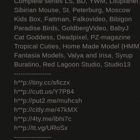
Complete series LS, BD, YWM, Liluplanet
Sibirian Mouse, St. Peterburg, Moscow
Kids Box, Fattman, Falkovideo, Bibigon
Paradise Birds, GoldbergVideo, BabyJ
Cat Goddess, Deadpixel, PZ-magazine
Tropical Cuties, Home Made Model (HMM
Fantasia Models, Valya and Irisa, Syrup
Buratino, Red Lagoon Studio, Studio13
-----------------
h**p://tiny.cc/sficzx
h**p://cutt.us/Y7P84
h**p://put2.me/muhcsh
h**p://citly.me/47kMX
h**p://4ty.me/ibhi7c
h**p://tt.vg/URoSx
-----------------