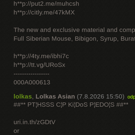
h**p://put2.me/muhcsh
h**p://citly.me/47kMX
The new and exclusive material and compl
Full Siberian Mouse, Bibigon, Syrup, Bura
h**p://4ty.me/ibhi7c
h**p://tt.vg/URoSx
-----------------
000A000613
lolkas
,
Lolkas Asian
(7.8.2026 15:50)
odp
##** PT¦HSSS C¦P Ki¦DoS P¦EDO¦S ##**
uri.in.th/zGDtV
or