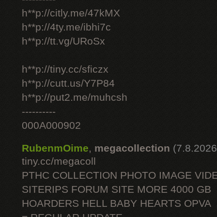
h**p://citly.me/47kMX
h**p://4ty.me/ibhi7c
h**p://tt.vg/URoSx
h**p://tiny.cc/sficzx
h**p://cutt.us/Y7P84
h**p://put2.me/muhcsh
----------
000A000902
RubenmOime
,
megacollection
(7.8.2026
tiny.cc/megacoll
PTHC COLLECTION PHOTO IMAGE VID
SITERIPS FORUM SITE MORE 4000 GB
HOARDERS HELL BABY HEARTS OPVA