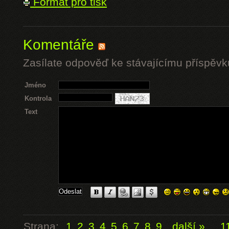
Formát pro tisk
Komentáře
Zasílate odpověď ke stávajícímu příspěvk
Jméno
Kontrola
Text
Strana:
1
2
3
4
5
6
7
8
9
další »
...
1