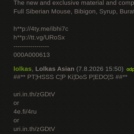
The new and exclusive material and compl
Full Siberian Mouse, Bibigon, Syrup, Bura
h**p://4ty.me/ibhi7c
h**p://tt.vg/URoSx
-----------------
000A000613
lolkas
,
Lolkas Asian
(7.8.2026 15:50)
odp
##** PT¦HSSS C¦P Ki¦DoS P¦EDO¦S ##**
uri.in.th/zGDtV
or
4e.fi/4ru
or
uri.in.th/zGDtV