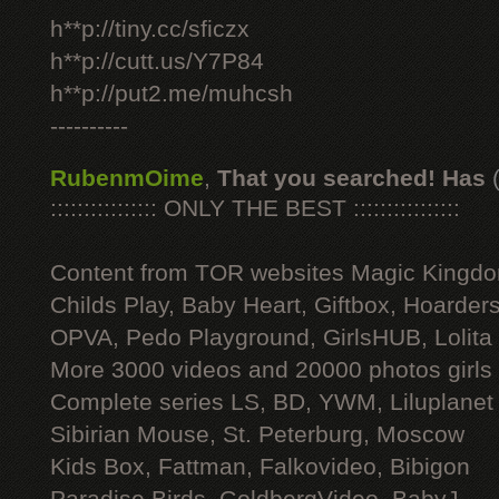
h**p://tiny.cc/sficzx
h**p://cutt.us/Y7P84
h**p://put2.me/muhcsh
----------
RubenmOime
,
That you searched! Has
:::::::::::::::: ONLY THE BEST ::::::::::::::::
Content from TOR websites Magic Kingdo
Childs Play, Baby Heart, Giftbox, Hoarders
OPVA, Pedo Playground, GirlsHUB, Lolita 
More 3000 videos and 20000 photos girls
Complete series LS, BD, YWM, Liluplanet
Sibirian Mouse, St. Peterburg, Moscow
Kids Box, Fattman, Falkovideo, Bibigon