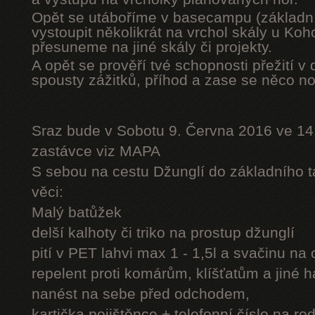
Opět se utáboříme v basecampu (základní
vystoupit několikrát na vrchol skály u Ko
přesuneme na jiné skály či projekty.
A opět se prověří tvé schopnosti přežití v 
spousty zážitků, příhod a zase se něco n
Sraz bude v Sobotu 9. Června 2016 ve 14
zastávce viz MAPA
S sebou na cestu Džunglí do základního tá
věci:
Malý batůžek
delší kalhoty či triko na prostup džunglí
pití v PET lahvi max 1 - 1,5l a svačinu na
repelent proti komárům, klíšťatům a jiné 
nanést na sebe před odchodem,
kartička pojištěnce + telefonní číslo na rod