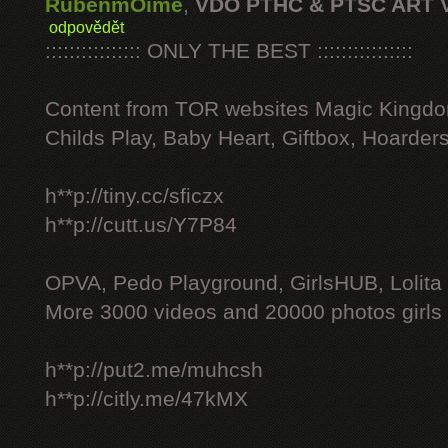
RubenmOime
,
VDO PTHC & PTSC ART 
odpovědět
:::::::::::::::: ONLY THE BEST ::::::::::::::::
Content from TOR websites Magic Kingdo
Childs Play, Baby Heart, Giftbox, Hoarders
h**p://tiny.cc/sficzx
h**p://cutt.us/Y7P84
OPVA, Pedo Playground, GirlsHUB, Lolita 
More 3000 videos and 20000 photos girls
h**p://put2.me/muhcsh
h**p://citly.me/47kMX