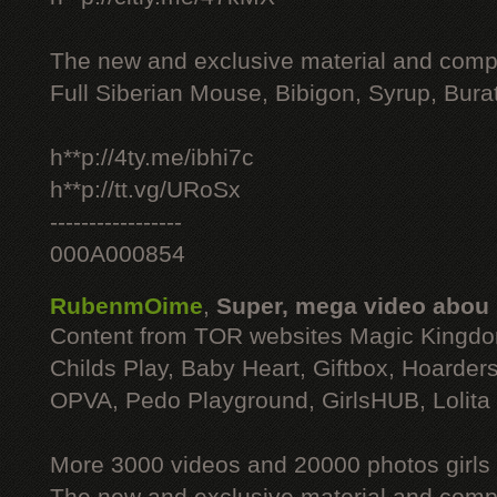
The new and exclusive material and compl
Full Siberian Mouse, Bibigon, Syrup, Bura
h**p://4ty.me/ibhi7c
h**p://tt.vg/URoSx
-----------------
000A000854
RubenmOime
,
Super, mega video abou
Content from TOR websites Magic Kingdo
Childs Play, Baby Heart, Giftbox, Hoarders
OPVA, Pedo Playground, GirlsHUB, Lolita 
More 3000 videos and 20000 photos girls