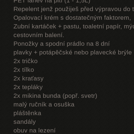
PET láhev na pití (1 - 1,5L)
Repelent jenž použiješ před výpravou do 
Opalovací krém s dostatečným faktorem,
Zubní kartáček + pastu, toaletní papír, mý
cestovním balení.
Ponožky a spodní prádlo na 8 dní
plavky + potápěčské nebo plavecké brýle
2x tričko
2x tílko
2x kraťasy
2x tepláky
2x mikina bunda (popř. svetr)
malý ručník a osuška
pláštěnka
sandály
obuv na lezení