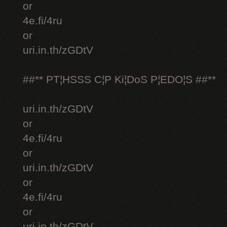
or
4e.fi/4ru
or
uri.in.th/zGDtV
##** PT¦HSSS C¦P Ki¦DoS P¦EDO¦S ##**
uri.in.th/zGDtV
or
4e.fi/4ru
or
uri.in.th/zGDtV
or
4e.fi/4ru
or
uri.in.th/zGDtV