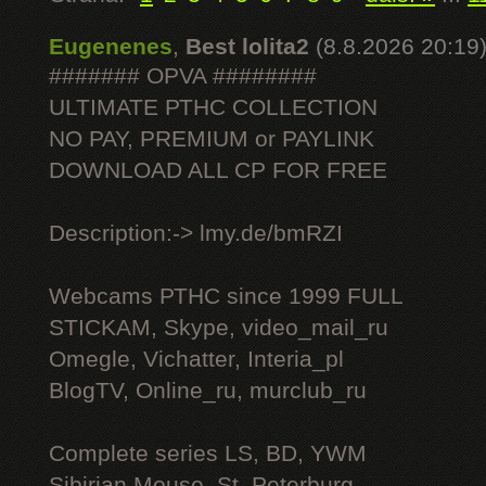
Eugenenes
,
Best lolita2
(8.8.2026 20:19
####### OPVA ########
ULTIMATE РТНС COLLECTION
NO PAY, PREMIUM or PAYLINK
DOWNLOAD ALL СР FOR FREE
Description:-> lmy.de/bmRZI
Webcams РТНС since 1999 FULL
STICKAM, Skype, video_mail_ru
Omegle, Vichatter, Interia_pl
BlogTV, Online_ru, murclub_ru
Complete series LS, BD, YWM
Sibirian Mouse, St. Peterburg