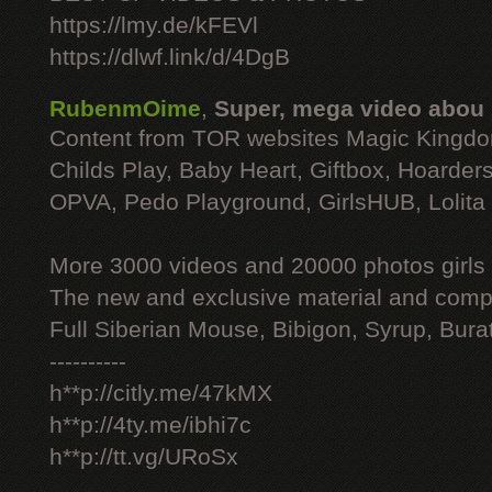
https://lmy.de/kFEVl
https://dlwf.link/d/4DgB
RubenmOime
,
Super, mega video abou
Content from TOR websites Magic Kingdo
Childs Play, Baby Heart, Giftbox, Hoarders
OPVA, Pedo Playground, GirlsHUB, Lolita 
More 3000 videos and 20000 photos girls
The new and exclusive material and compl
Full Siberian Mouse, Bibigon, Syrup, Bura
----------
h**p://citly.me/47kMX
h**p://4ty.me/ibhi7c
h**p://tt.vg/URoSx