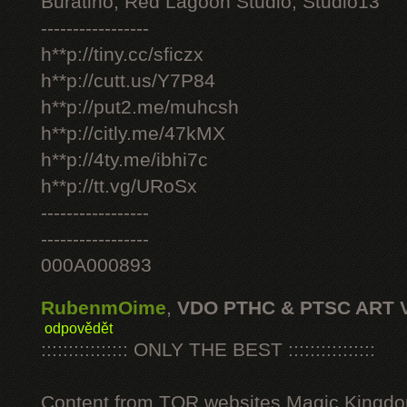
Buratino, Red Lagoon Studio, Studio13
-----------------
h**p://tiny.cc/sficzx
h**p://cutt.us/Y7P84
h**p://put2.me/muhcsh
h**p://citly.me/47kMX
h**p://4ty.me/ibhi7c
h**p://tt.vg/URoSx
-----------------
-----------------
000A000893
RubenmOime
,
VDO PTHC & PTSC ART 
odpovědět
:::::::::::::::: ONLY THE BEST ::::::::::::::::
Content from TOR websites Magic Kingdo