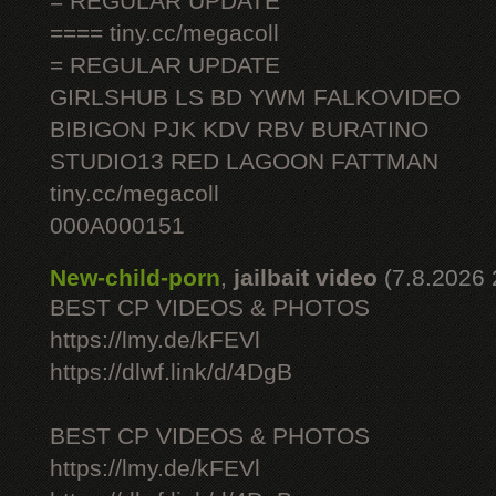
= REGULAR UPDATE
==== tiny.cc/megacoll
= REGULAR UPDATE
GIRLSHUB LS BD YWM FALKOVIDEO
BIBIGON PJK KDV RBV BURATINO
STUDIO13 RED LAGOON FATTMAN
tiny.cc/megacoll
000A000151
New-child-porn
,
jailbait video
(7.8.2026 
BEST CP VIDEOS & PHOTOS
https://lmy.de/kFEVl
https://dlwf.link/d/4DgB
BEST CP VIDEOS & PHOTOS
https://lmy.de/kFEVl