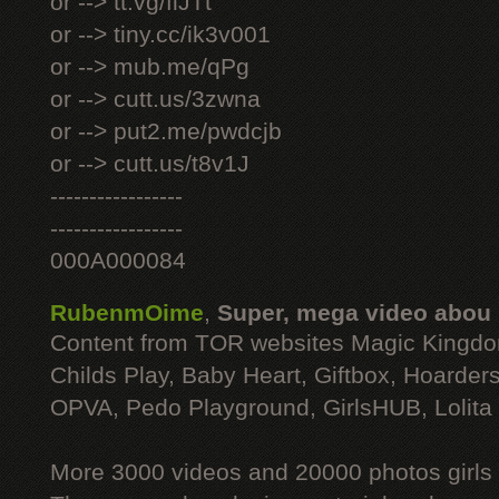
or --> tt.vg/fiJTt
or --> tiny.cc/ik3v001
or --> mub.me/qPg
or --> cutt.us/3zwna
or --> put2.me/pwdcjb
or --> cutt.us/t8v1J
-----------------
-----------------
000A000084
RubenmOime
,
Super, mega video abou
Content from TOR websites Magic Kingdo
Childs Play, Baby Heart, Giftbox, Hoarders
OPVA, Pedo Playground, GirlsHUB, Lolita 
More 3000 videos and 20000 photos girls