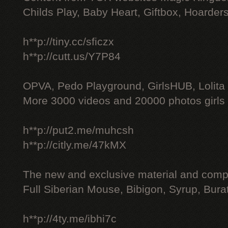
Childs Play, Baby Heart, Giftbox, Hoarders
h**p://tiny.cc/sficzx
h**p://cutt.us/Y7P84
OPVA, Pedo Playground, GirlsHUB, Lolita 
More 3000 videos and 20000 photos girls
h**p://put2.me/muhcsh
h**p://citly.me/47kMX
The new and exclusive material and compl
Full Siberian Mouse, Bibigon, Syrup, Bura
h**p://4ty.me/ibhi7c