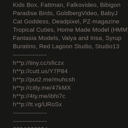
Kids Box, Fattman, Falkovideo, Bibigon
Paradise Birds, GoldbergVideo, BabyJ
Cat Goddess, Deadpixel, PZ-magazine
Tropical Cuties, Home Made Model (HMM
Fantasia Models, Valya and Irisa, Syrup
Buratino, Red Lagoon Studio, Studio13
-----------------
h**p://tiny.cc/sficzx
h**p://cutt.us/Y7P84
h**p://put2.me/muhcsh
h**p://citly.me/47kMX
h**p://4ty.me/ibhi7c
h**p://tt.vg/URoSx
-----------------
-----------------