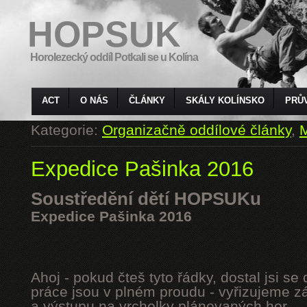
HOPSUK
Horolezecký oddíl Potkali se u Kolína
ACT
O NÁS
ČLÁNKY
SKÁLY KOLÍNSKO
PRŮ
Kategorie:
Organizačně oddílové články
,
M
Expedice Pašinka 2016
Soustředění dětí HOPSUKu
Expedice Pašinka 2016
Ahoj - pokud čteš tyto řádky, dostal jsi s
práce jsou v plném proudu - vyřizujeme z
a výstupu na vrcholky plánovaných hor.