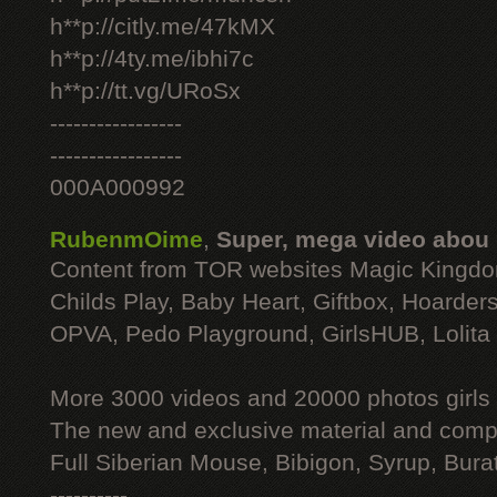
h**p://citly.me/47kMX
h**p://4ty.me/ibhi7c
h**p://tt.vg/URoSx
-----------------
-----------------
000A000992
RubenmOime
,
Super, mega video abou
Content from TOR websites Magic Kingdo
Childs Play, Baby Heart, Giftbox, Hoarders
OPVA, Pedo Playground, GirlsHUB, Lolita 
More 3000 videos and 20000 photos girls
The new and exclusive material and compl
Full Siberian Mouse, Bibigon, Syrup, Bura
----------