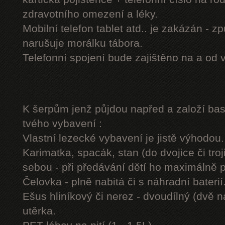
zdravotního omezení a léky.
Mobilní telefon tablet atd.. je zakázán - 
narušuje morálku tábora.
Telefonní spojení bude zajištěno na a od 
K šerpům jenž půjdou napřed a založí b
tvého vybavení :
Vlastní lezecké vybavení je jistě výhodou.
Karimatka, spacák, stan (do dvojice či troj
sebou - při předávání dětí ho maximálně 
Čelovka - plně nabitá či s náhradní baterií
Ešus hliníkový či nerez - dvoudílný (dvě n
utěrka.