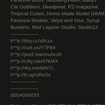
Paradise Birds, GoldbergVideo, BabyJ
Cat Goddess, Deadpixel, PZ-magazine
Tropical Cuties, Home Made Model (HMM
Fantasia Models, Valya and Irisa, Syrup
Buratino, Red Lagoon Studio, Studio13
-----------------
h**p://tiny.cc/sficzx
h**p://cutt.us/Y7P84
h**p://put2.me/muhcsh
h**p://citly.me/47kMX
h**p://4ty.me/ibhi7c
h**p://tt.vg/URoSx
-----------------
-----------------
000A000033