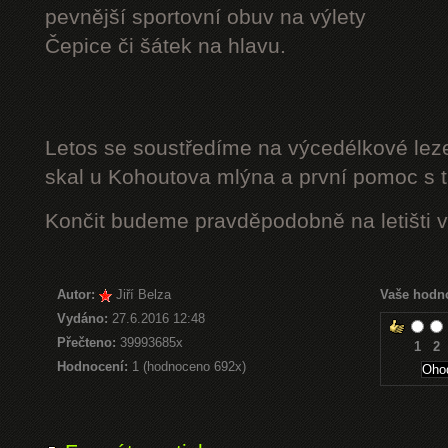
pevnější sportovní obuv na výlety
Čepice či šátek na hlavu.
Letos se soustředíme na výcedélkové leze
skal u Kohoutova mlýna a první pomoc s t
Končit budeme pravděpodobně na letišti v
Autor:
Jiří Belza
Vaše hodn
Vydáno:
27.6.2016 12:48
Přečteno:
39993685x
1
2
Hodnocení:
1 (hodnoceno 692x)