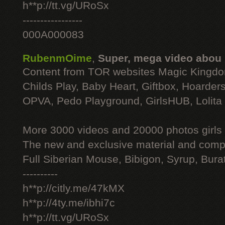
h**p://tt.vg/URoSx
-----------------
000A000083
RubenmOime
,
Super, mega video abou
Content from TOR websites Magic Kingdo
Childs Play, Baby Heart, Giftbox, Hoarders
OPVA, Pedo Playground, GirlsHUB, Lolita 
More 3000 videos and 20000 photos girls
The new and exclusive material and compl
Full Siberian Mouse, Bibigon, Syrup, Bura
----------
h**p://citly.me/47kMX
h**p://4ty.me/ibhi7c
h**p://tt.vg/URoSx