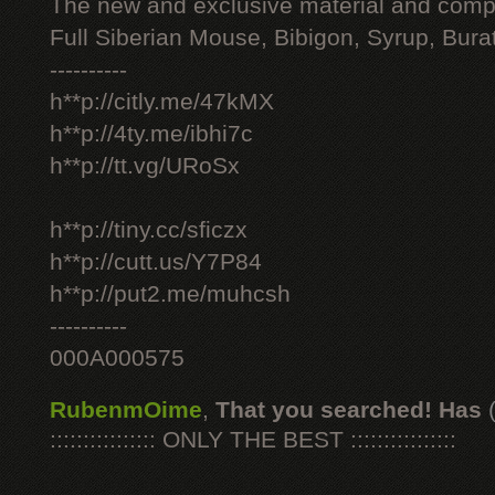
The new and exclusive material and compl
Full Siberian Mouse, Bibigon, Syrup, Bura
----------
h**p://citly.me/47kMX
h**p://4ty.me/ibhi7c
h**p://tt.vg/URoSx
h**p://tiny.cc/sficzx
h**p://cutt.us/Y7P84
h**p://put2.me/muhcsh
----------
000A000575
RubenmOime
,
That you searched! Has
:::::::::::::::: ONLY THE BEST ::::::::::::::::