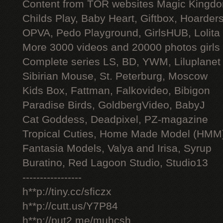
Content from TOR websites Magic Kingdo
Childs Play, Baby Heart, Giftbox, Hoarders
OPVA, Pedo Playground, GirlsHUB, Lolita 
More 3000 videos and 20000 photos girls
Complete series LS, BD, YWM, Liluplanet
Sibirian Mouse, St. Peterburg, Moscow
Kids Box, Fattman, Falkovideo, Bibigon
Paradise Birds, GoldbergVideo, BabyJ
Cat Goddess, Deadpixel, PZ-magazine
Tropical Cuties, Home Made Model (HMM
Fantasia Models, Valya and Irisa, Syrup
Buratino, Red Lagoon Studio, Studio13
-----------------
h**p://tiny.cc/sficzx
h**p://cutt.us/Y7P84
h**p://put2.me/muhcsh