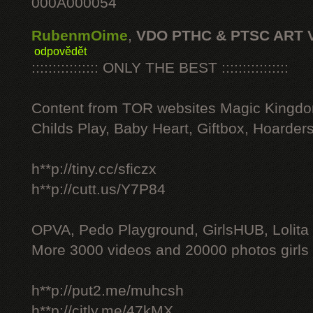
000A000054
RubenmOime
,
VDO PTHC & PTSC ART 
odpovědět
:::::::::::::::: ONLY THE BEST ::::::::::::::::
Content from TOR websites Magic Kingdo
Childs Play, Baby Heart, Giftbox, Hoarders
h**p://tiny.cc/sficzx
h**p://cutt.us/Y7P84
OPVA, Pedo Playground, GirlsHUB, Lolita 
More 3000 videos and 20000 photos girls
h**p://put2.me/muhcsh
h**p://citly.me/47kMX