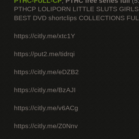
PTHC-FULL-CP
,
PTHC free series full
(5
PTHCP LOLIPORN LITTLE SLUTS GIRL
BEST DVD shortclips COLLECTIONS FU
https://citly.me/xtc1Y
https://put2.me/tidrqi
https://citly.me/eDZB2
https://citly.me/BzAJI
https://citly.me/v6ACg
https://citly.me/Z0Nnv