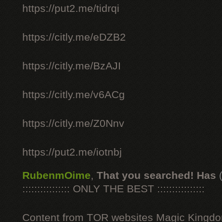
https://put2.me/tidrqi
https://citly.me/eDZB2
https://citly.me/BzAJI
https://citly.me/v6ACg
https://citly.me/Z0Nnv
https://put2.me/iotnbj
RubenmOime
,
That you searched! Has
:::::::::::::::: ONLY THE BEST ::::::::::::::::
Content from TOR websites Magic Kingdo