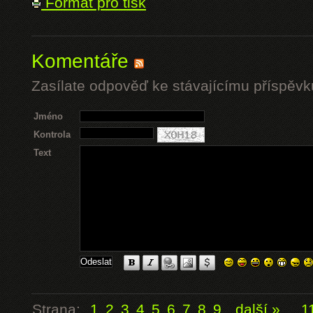
Formát pro tisk
Komentáře
Zasílate odpověď ke stávajícímu příspěvk
Jméno
Kontrola
Text
Strana:
1
2
3
4
5
6
7
8
9
další »
...
1