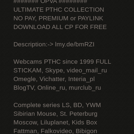
####### OPVA ########
ULTIMATE РТНС COLLECTION
NO PAY, PREMIUM or PAYLINK
DOWNLOAD ALL СР FOR FREE
Description:-> lmy.de/bmRZI
Webcams РТНС since 1999 FULL
STICKAM, Skype, video_mail_ru
Omegle, Vichatter, Interia_pl
BlogTV, Online_ru, murclub_ru
Complete series LS, BD, YWM
Sibirian Mouse, St. Peterburg
Moscow, Liluplanet, Kids Box
Fattman, Falkovideo, Bibigon