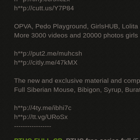
h**p://cutt.us/Y7P84
OPVA, Pedo Playground, GirlsHUB, Lolita 
More 3000 videos and 20000 photos girls
h**p://put2.me/muhcsh
h**p://citly.me/47kMX
The new and exclusive material and compl
Full Siberian Mouse, Bibigon, Syrup, Bura
h**p://4ty.me/ibhi7c
h**p://tt.vg/URoSx
-----------------