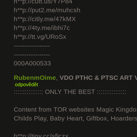
h**p://cutt.us/Y7P84
h**p://put2.me/muhcsh
h**p://citly.me/47kMX
h**p://4ty.me/ibhi7c
h**p://tt.vg/URoSx
-----------------
-----------------
000A000533
RubenmOime
,
VDO PTHC & PTSC ART 
odpovědět
:::::::::::::::: ONLY THE BEST ::::::::::::::::
Content from TOR websites Magic Kingdo
Childs Play, Baby Heart, Giftbox, Hoarders
h**p://tiny.cc/sficzx