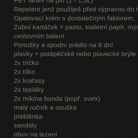
PET láhev na pití (1 - 1,5L)
Repelent jenž použiješ před výpravou do 
Opalovací krém s dostatečným faktorem,
Zubní kartáček + pastu, toaletní papír, mý
cestovním balení.
Ponožky a spodní prádlo na 8 dní
plavky + potápěčské nebo plavecké brýle
2x tričko
2x tílko
2x kraťasy
2x tepláky
2x mikina bunda (popř. svetr)
malý ručník a osuška
pláštěnka
sandály
obuv na lezení