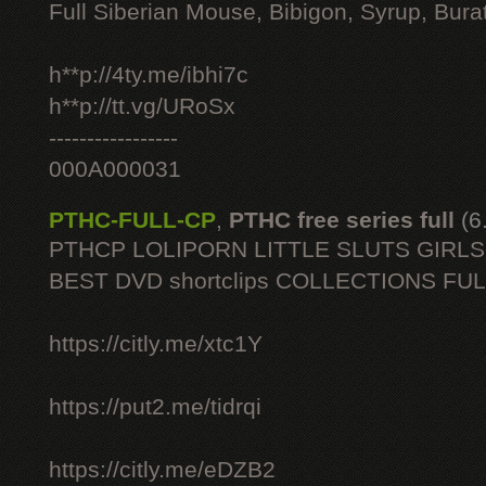
Full Siberian Mouse, Bibigon, Syrup, Bura
h**p://4ty.me/ibhi7c
h**p://tt.vg/URoSx
-----------------
000A000031
PTHC-FULL-CP
,
PTHC free series full
(6
PTHCP LOLIPORN LITTLE SLUTS GIRL
BEST DVD shortclips COLLECTIONS FU
https://citly.me/xtc1Y
https://put2.me/tidrqi
https://citly.me/eDZB2