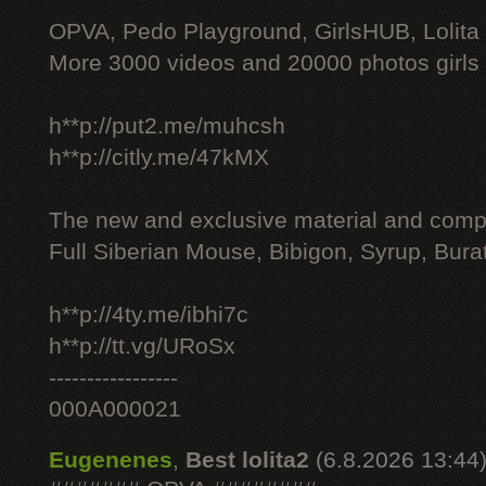
OPVA, Pedo Playground, GirlsHUB, Lolita 
More 3000 videos and 20000 photos girls
h**p://put2.me/muhcsh
h**p://citly.me/47kMX
The new and exclusive material and compl
Full Siberian Mouse, Bibigon, Syrup, Bura
h**p://4ty.me/ibhi7c
h**p://tt.vg/URoSx
-----------------
000A000021
Eugenenes
,
Best lolita2
(6.8.2026 13:44