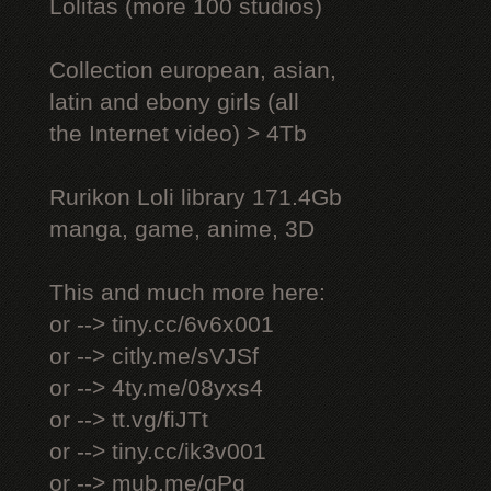
Lоlitаs (more 100 studios)
Collection european, asian,
latin and ebony girls (all
the Internet video) > 4Tb
Rurikon Lоli library 171.4Gb
manga, game, anime, 3D
This and much more here:
or --> tiny.cc/6v6x001
or --> citly.me/sVJSf
or --> 4ty.me/08yxs4
or --> tt.vg/fiJTt
or --> tiny.cc/ik3v001
or --> mub.me/qPg