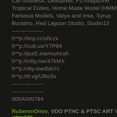
Cat Goddess, Deadpixel, PZ-magazine
Tropical Cuties, Home Made Model (HMM
Fantasia Models, Valya and Irisa, Syrup
Buratino, Red Lagoon Studio, Studio13
-----------------
h**p://tiny.cc/sficzx
h**p://cutt.us/Y7P84
h**p://put2.me/muhcsh
h**p://citly.me/47kMX
h**p://4ty.me/ibhi7c
h**p://tt.vg/URoSx
-----------------
-----------------
000A000784
RubenmOime
,
VDO PTHC & PTSC ART 