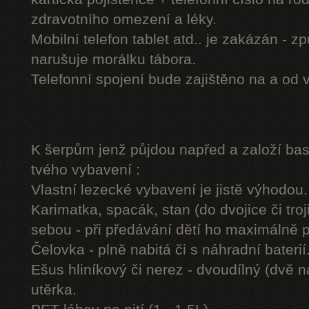
zdravotního omezení a léky.
Mobilní telefon tablet atd.. je zakázán - 
narušuje morálku tábora.
Telefonní spojení bude zajištěno na a od 
K šerpům jenž půjdou napřed a založí b
tvého vybavení :
Vlastní lezecké vybavení je jistě výhodou.
Karimatka, spacák, stan (do dvojice či troj
sebou - při předávání dětí ho maximálně 
Čelovka - plně nabitá či s náhradní baterií
Ešus hliníkový či nerez - dvoudílný (dvě n
utěrka.