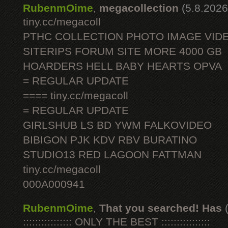
RubenmOime
,
megacollection
(5.8.2026
tiny.cc/megacoll
PTHC COLLECTION PHOTO IMAGE VID
SITERIPS FORUM SITE MORE 4000 GB
HOARDERS HELL BABY HEARTS OPVA
= REGULAR UPDATE
==== tiny.cc/megacoll
= REGULAR UPDATE
GIRLSHUB LS BD YWM FALKOVIDEO
BIBIGON PJK KDV RBV BURATINO
STUDIO13 RED LAGOON FATTMAN
tiny.cc/megacoll
000A000941
RubenmOime
,
That you searched! Has
:::::::::::::::: ONLY THE BEST ::::::::::::::::