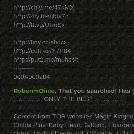
h**p://citly.me/47kMX
h**p://4ty.me/ibhi7c
h**p://tt.vg/URoSx
h**p://tiny.cc/sficzx
h**p://cutt.us/Y7P84
h**p://put2.me/muhcsh
----------
000A000204
RubenmOime
,
That you searched! Has
:::::::::::::::: ONLY THE BEST ::::::::::::::::
Content from TOR websites Magic Kingdo
Childs Play, Baby Heart, Giftbox, Hoarders
OPVA, Pedo Playground, GirlsHUB, Lolita 