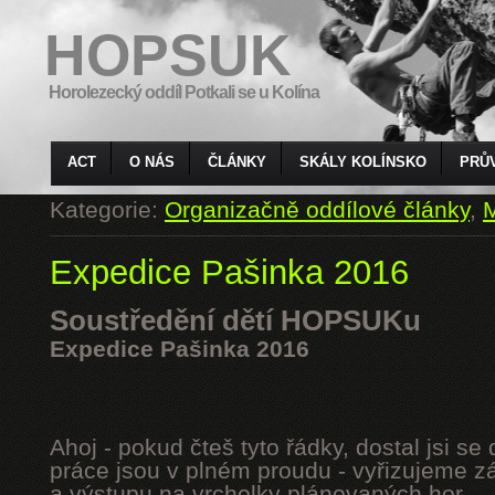
HOPSUK
Horolezecký oddíl Potkali se u Kolína
ACT
O NÁS
ČLÁNKY
SKÁLY KOLÍNSKO
PRŮ
Kategorie:
Organizačně oddílové články
,
M
Expedice Pašinka 2016
Soustředění dětí HOPSUKu
Expedice Pašinka 2016
Ahoj - pokud čteš tyto řádky, dostal jsi s
práce jsou v plném proudu - vyřizujeme z
a výstupu na vrcholky plánovaných hor.