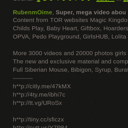
RubenmOime
,
Super, mega video abou
Content from TOR websites Magic Kingdo
Childs Play, Baby Heart, Giftbox, Hoarders
OPVA, Pedo Playground, GirlsHUB, Lolita 
More 3000 videos and 20000 photos girls
The new and exclusive material and compl
Full Siberian Mouse, Bibigon, Syrup, Bura
----------
h**p://citly.me/47kMX
h**p://4ty.me/ibhi7c
h**p://tt.vg/URoSx
h**p://tiny.cc/sficzx
h**p://cutt.us/Y7P84