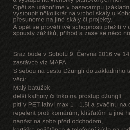
Opět se utáboříme v basecampu (základní
vystoupit několikrát na vrchol skály u Ko
přesuneme na jiné skály či projekty.
A opět se prověří tvé schopnosti přežití v 
spousty zážitků, příhod a zase se něco n
Sraz bude v Sobotu 9. Června 2016 ve 14
zastávce viz MAPA
S sebou na cestu Džunglí do základního tá
věci:
Malý batůžek
delší kalhoty či triko na prostup džunglí
pití v PET lahvi max 1 - 1,5l a svačinu na
repelent proti komárům, klíšťatům a jiné 
nanést na sebe před odchodem,
kartička pojištěnce + telefonní číslo na rod