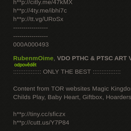
h**p://citly.me/47kMX
h**p://4ty.me/ibhi7c
h**p://tt.vg/URoSx
-----------------
-----------------
000A000493
RubenmOime
,
VDO PTHC & PTSC ART 
odpovědět
:::::::::::::::: ONLY THE BEST ::::::::::::::::
Content from TOR websites Magic Kingdo
Childs Play, Baby Heart, Giftbox, Hoarders
h**p://tiny.cc/sficzx
h**p://cutt.us/Y7P84