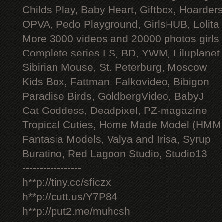
Childs Play, Baby Heart, Giftbox, Hoarders
OPVA, Pedo Playground, GirlsHUB, Lolita 
More 3000 videos and 20000 photos girls
Complete series LS, BD, YWM, Liluplanet
Sibirian Mouse, St. Peterburg, Moscow
Kids Box, Fattman, Falkovideo, Bibigon
Paradise Birds, GoldbergVideo, BabyJ
Cat Goddess, Deadpixel, PZ-magazine
Tropical Cuties, Home Made Model (HMM
Fantasia Models, Valya and Irisa, Syrup
Buratino, Red Lagoon Studio, Studio13
-----------------
h**p://tiny.cc/sficzx
h**p://cutt.us/Y7P84
h**p://put2.me/muhcsh