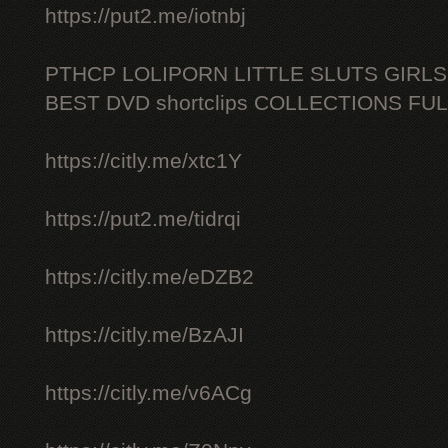
https://put2.me/iotnbj
PTHCP LOLIPORN LITTLE SLUTS GIRL
BEST DVD shortclips COLLECTIONS FU
https://citly.me/xtc1Y
https://put2.me/tidrqi
https://citly.me/eDZB2
https://citly.me/BzAJI
https://citly.me/v6ACg