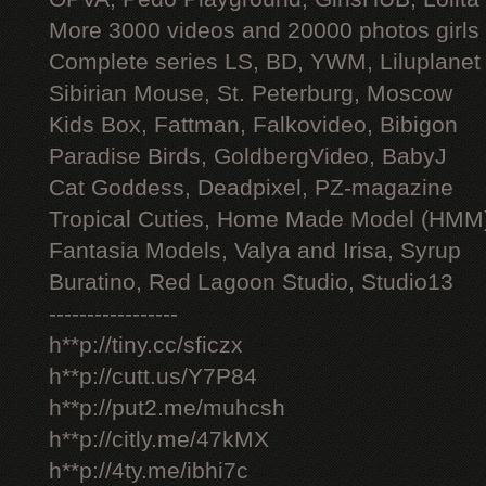
More 3000 videos and 20000 photos girls
Complete series LS, BD, YWM, Liluplanet
Sibirian Mouse, St. Peterburg, Moscow
Kids Box, Fattman, Falkovideo, Bibigon
Paradise Birds, GoldbergVideo, BabyJ
Cat Goddess, Deadpixel, PZ-magazine
Tropical Cuties, Home Made Model (HMM
Fantasia Models, Valya and Irisa, Syrup
Buratino, Red Lagoon Studio, Studio13
-----------------
h**p://tiny.cc/sficzx
h**p://cutt.us/Y7P84
h**p://put2.me/muhcsh
h**p://citly.me/47kMX
h**p://4ty.me/ibhi7c