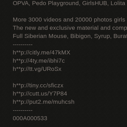
OPVA, Pedo Playground, GirlsHUB, Lolita 
More 3000 videos and 20000 photos girls
The new and exclusive material and compl
Full Siberian Mouse, Bibigon, Syrup, Bura
----------
h**p://citly.me/47kMX
h**p://4ty.me/ibhi7c
h**p://tt.vg/URoSx
h**p://tiny.cc/sficzx
h**p://cutt.us/Y7P84
h**p://put2.me/muhcsh
----------
000A000533