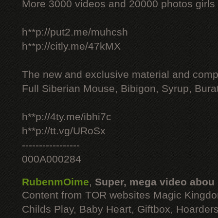
More 3000 videos and 20000 photos girls
h**p://put2.me/muhcsh
h**p://citly.me/47kMX
The new and exclusive material and compl
Full Siberian Mouse, Bibigon, Syrup, Bura
h**p://4ty.me/ibhi7c
h**p://tt.vg/URoSx
-----------------
000A000284
RubenmOime
,
Super, mega video abou
Content from TOR websites Magic Kingdo
Childs Play, Baby Heart, Giftbox, Hoarders