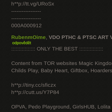
h**p://tt.vg/URoSx
-----------------
-----------------
000A000912
RubenmOime
,
VDO PTHC & PTSC ART 
odpovědět
:::::::::::::::: ONLY THE BEST ::::::::::::::::
Content from TOR websites Magic Kingdo
Childs Play, Baby Heart, Giftbox, Hoarders
h**p://tiny.cc/sficzx
h**p://cutt.us/Y7P84
OPVA, Pedo Playground, GirlsHUB, Lolita 