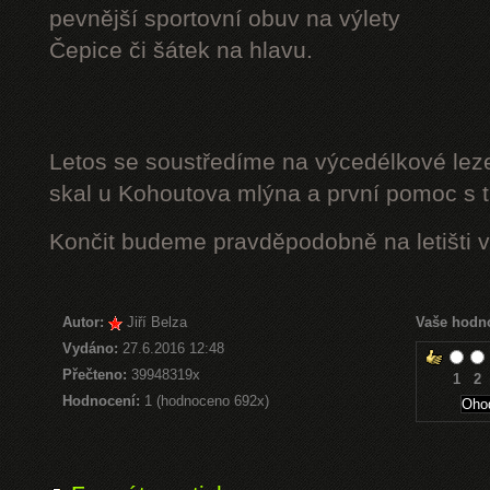
pevnější sportovní obuv na výlety
Čepice či šátek na hlavu.
Letos se soustředíme na výcedélkové leze
skal u Kohoutova mlýna a první pomoc s t
Končit budeme pravděpodobně na letišti v
Autor:
Jiří Belza
Vaše hodn
Vydáno:
27.6.2016 12:48
Přečteno:
39948319x
1
2
Hodnocení:
1 (hodnoceno 692x)