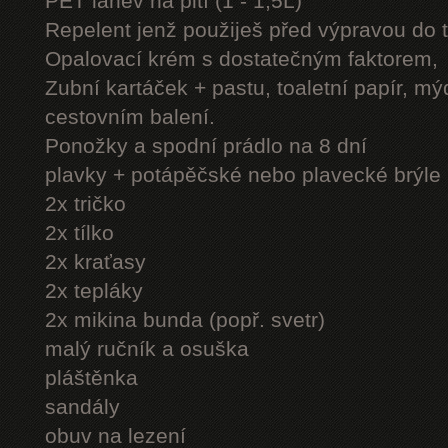
PET láhev na pití (1 - 1,5L)
Repelent jenž použiješ před výpravou do 
Opalovací krém s dostatečným faktorem,
Zubní kartáček + pastu, toaletní papír, mý
cestovním balení.
Ponožky a spodní prádlo na 8 dní
plavky + potápěčské nebo plavecké brýle
2x tričko
2x tílko
2x kraťasy
2x tepláky
2x mikina bunda (popř. svetr)
malý ručník a osuška
pláštěnka
sandály
obuv na lezení