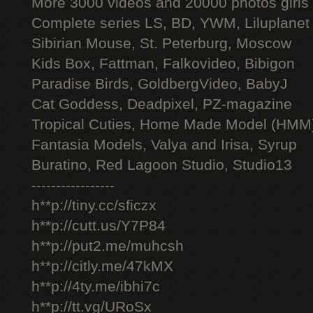
More 3000 videos and 20000 photos girls
Complete series LS, BD, YWM, Liluplanet
Sibirian Mouse, St. Peterburg, Moscow
Kids Box, Fattman, Falkovideo, Bibigon
Paradise Birds, GoldbergVideo, BabyJ
Cat Goddess, Deadpixel, PZ-magazine
Tropical Cuties, Home Made Model (HMM
Fantasia Models, Valya and Irisa, Syrup
Buratino, Red Lagoon Studio, Studio13
-----------------
h**p://tiny.cc/sficzx
h**p://cutt.us/Y7P84
h**p://put2.me/muhcsh
h**p://citly.me/47kMX
h**p://4ty.me/ibhi7c
h**p://tt.vg/URoSx