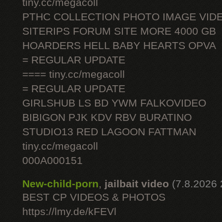
tiny.cc/megacoll
PTHC COLLECTION PHOTO IMAGE VID
SITERIPS FORUM SITE MORE 4000 GB
HOARDERS HELL BABY HEARTS OPVA
= REGULAR UPDATE
==== tiny.cc/megacoll
= REGULAR UPDATE
GIRLSHUB LS BD YWM FALKOVIDEO
BIBIGON PJK KDV RBV BURATINO
STUDIO13 RED LAGOON FATTMAN
tiny.cc/megacoll
000A000151
New-child-porn
,
jailbait video
(7.8.2026 
BEST CP VIDEOS & PHOTOS
https://lmy.de/kFEVl