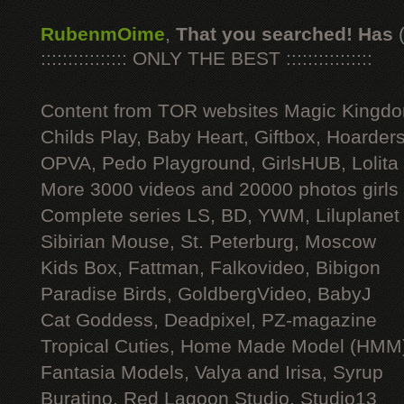
RubenmOime
,
That you searched! Has
:::::::::::::::: ONLY THE BEST ::::::::::::::::
Content from TOR websites Magic Kingdo
Childs Play, Baby Heart, Giftbox, Hoarders
OPVA, Pedo Playground, GirlsHUB, Lolita 
More 3000 videos and 20000 photos girls
Complete series LS, BD, YWM, Liluplanet
Sibirian Mouse, St. Peterburg, Moscow
Kids Box, Fattman, Falkovideo, Bibigon
Paradise Birds, GoldbergVideo, BabyJ
Cat Goddess, Deadpixel, PZ-magazine
Tropical Cuties, Home Made Model (HMM
Fantasia Models, Valya and Irisa, Syrup
Buratino, Red Lagoon Studio, Studio13