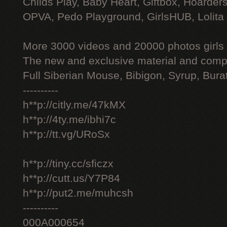
Childs Play, Baby Heart, Giftbox, Hoarders
OPVA, Pedo Playground, GirlsHUB, Lolita 
More 3000 videos and 20000 photos girls
The new and exclusive material and compl
Full Siberian Mouse, Bibigon, Syrup, Bura
----------
h**p://citly.me/47kMX
h**p://4ty.me/ibhi7c
h**p://tt.vg/URoSx
h**p://tiny.cc/sficzx
h**p://cutt.us/Y7P84
h**p://put2.me/muhcsh
----------
000A000654