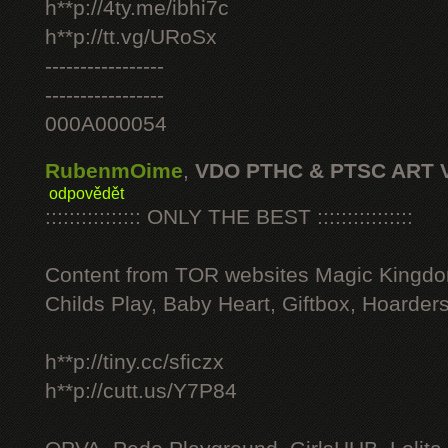
h**p://4ty.me/ibhi7c
h**p://tt.vg/URoSx
-----------------
-----------------
000A000054
RubenmOime
,
VDO PTHC & PTSC ART 
odpovědět
:::::::::::::::: ONLY THE BEST ::::::::::::::::
Content from TOR websites Magic Kingdo
Childs Play, Baby Heart, Giftbox, Hoarders
h**p://tiny.cc/sficzx
h**p://cutt.us/Y7P84