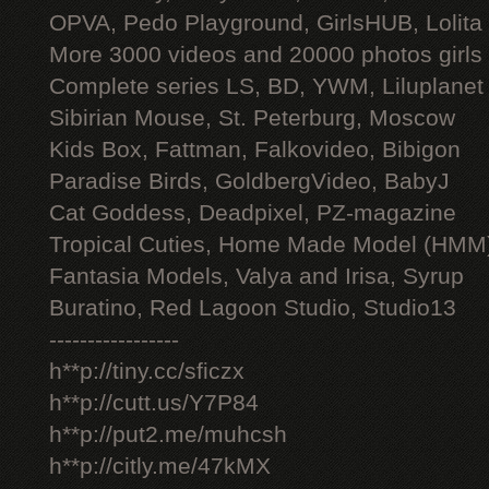
OPVA, Pedo Playground, GirlsHUB, Lolita 
More 3000 videos and 20000 photos girls
Complete series LS, BD, YWM, Liluplanet
Sibirian Mouse, St. Peterburg, Moscow
Kids Box, Fattman, Falkovideo, Bibigon
Paradise Birds, GoldbergVideo, BabyJ
Cat Goddess, Deadpixel, PZ-magazine
Tropical Cuties, Home Made Model (HMM
Fantasia Models, Valya and Irisa, Syrup
Buratino, Red Lagoon Studio, Studio13
-----------------
h**p://tiny.cc/sficzx
h**p://cutt.us/Y7P84
h**p://put2.me/muhcsh
h**p://citly.me/47kMX