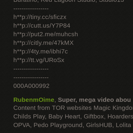
-----------------
h**p://tiny.cc/sficzx
h**p://cutt.us/Y7P84
h**p://put2.me/muhcsh
h**p://citly.me/47kMX
h**p://4ty.me/ibhi7c
h**p://tt.vg/URoSx
-----------------
-----------------
000A000992
RubenmOime
,
Super, mega video abou
Content from TOR websites Magic Kingdo
Childs Play, Baby Heart, Giftbox, Hoarders
OPVA, Pedo Playground, GirlsHUB, Lolita 