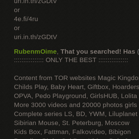
uri.in.th/zGDtV
or
4e.fi/4ru
or
uri.in.th/zGDtV
RubenmOime
,
That you searched! Has
:::::::::::::::: ONLY THE BEST ::::::::::::::::
Content from TOR websites Magic Kingdo
Childs Play, Baby Heart, Giftbox, Hoarders
OPVA, Pedo Playground, GirlsHUB, Lolita 
More 3000 videos and 20000 photos girls
Complete series LS, BD, YWM, Liluplanet
Sibirian Mouse, St. Peterburg, Moscow
Kids Box, Fattman, Falkovideo, Bibigon