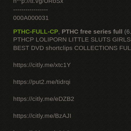
h**p://tt.vg/URoSx
-----------------
000A000031
PTHC-FULL-CP
,
PTHC free series full
(6
PTHCP LOLIPORN LITTLE SLUTS GIRL
BEST DVD shortclips COLLECTIONS FU
https://citly.me/xtc1Y
https://put2.me/tidrqi
https://citly.me/eDZB2
https://citly.me/BzAJI