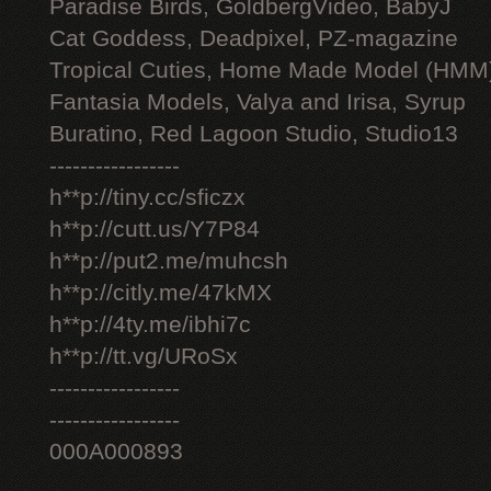
Paradise Birds, GoldbergVideo, BabyJ
Cat Goddess, Deadpixel, PZ-magazine
Tropical Cuties, Home Made Model (HMM
Fantasia Models, Valya and Irisa, Syrup
Buratino, Red Lagoon Studio, Studio13
-----------------
h**p://tiny.cc/sficzx
h**p://cutt.us/Y7P84
h**p://put2.me/muhcsh
h**p://citly.me/47kMX
h**p://4ty.me/ibhi7c
h**p://tt.vg/URoSx
-----------------
-----------------
000A000893