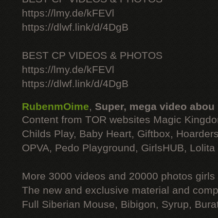
https://lmy.de/kFEVl
https://dlwf.link/d/4DgB
BEST CP VIDEOS & PHOTOS
https://lmy.de/kFEVl
https://dlwf.link/d/4DgB
RubenmOime
,
Super, mega video abou
Content from TOR websites Magic Kingdo
Childs Play, Baby Heart, Giftbox, Hoarders
OPVA, Pedo Playground, GirlsHUB, Lolita 
More 3000 videos and 20000 photos girls
The new and exclusive material and compl
Full Siberian Mouse, Bibigon, Syrup, Bura