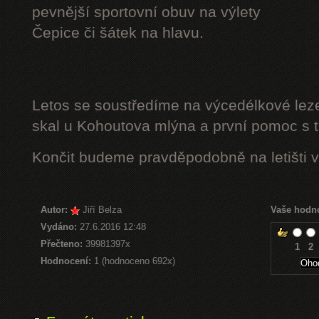
pevnější sportovní obuv na výlety
Čepice či šátek na hlavu.
Letos se soustředíme na výcedélkové leze
skal u Kohoutova mlýna a první pomoc s t
Končit budeme pravděpodobně na letišti v
Autor:
Jiří Belza
Vaše hodn
Vydáno:
27.6.2016 12:48
Přečteno:
39981397x
1
2
Hodnocení:
1 (hodnoceno 692x)