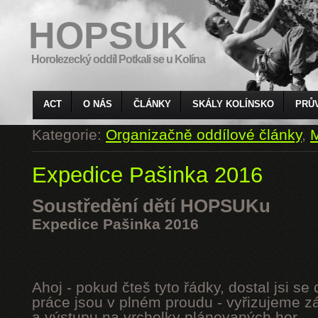
HOPSUK
Horolezecký oddíl Potkali se u Kolína
ACT
O NÁS
ČLÁNKY
SKÁLY KOLÍNSKO
PRŮ
Kategorie:
Organizačně oddílové články
,
M
Expedice Pašinka 2016
Soustředění dětí HOPSUKu
Expedice Pašinka 2016
Ahoj - pokud čteš tyto řádky, dostal jsi s
práce jsou v plném proudu - vyřizujeme z
a výstupu na vrcholky plánovaných hor.