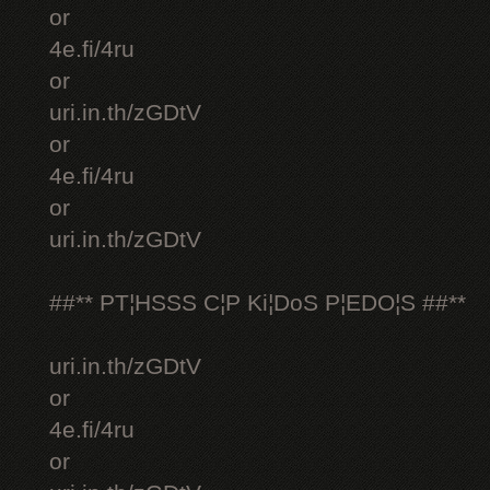
or
4e.fi/4ru
or
uri.in.th/zGDtV
or
4e.fi/4ru
or
uri.in.th/zGDtV
##** PT¦HSSS C¦P Ki¦DoS P¦EDO¦S ##**
uri.in.th/zGDtV
or
4e.fi/4ru
or