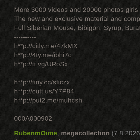
More 3000 videos and 20000 photos girls
The new and exclusive material and compl
Full Siberian Mouse, Bibigon, Syrup, Bura
----------
h**p://citly.me/47kMX
h**p://4ty.me/ibhi7c
h**p://tt.vg/URoSx
h**p://tiny.cc/sficzx
h**p://cutt.us/Y7P84
h**p://put2.me/muhcsh
----------
000A000902
RubenmOime
,
megacollection
(7.8.2026