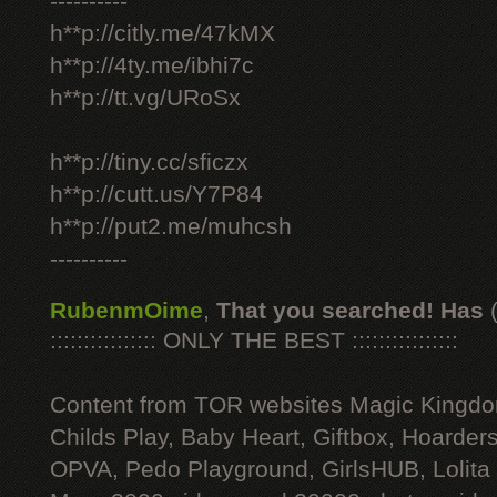
----------
h**p://citly.me/47kMX
h**p://4ty.me/ibhi7c
h**p://tt.vg/URoSx
h**p://tiny.cc/sficzx
h**p://cutt.us/Y7P84
h**p://put2.me/muhcsh
----------
RubenmOime
,
That you searched! Has
:::::::::::::::: ONLY THE BEST ::::::::::::::::
Content from TOR websites Magic Kingdo
Childs Play, Baby Heart, Giftbox, Hoarders
OPVA, Pedo Playground, GirlsHUB, Lolita 