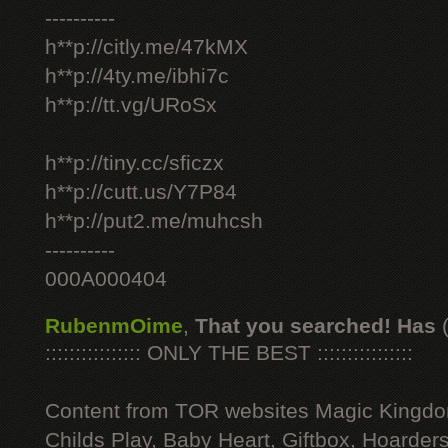
----------
h**p://citly.me/47kMX
h**p://4ty.me/ibhi7c
h**p://tt.vg/URoSx
h**p://tiny.cc/sficzx
h**p://cutt.us/Y7P84
h**p://put2.me/muhcsh
----------
000A000404
RubenmOime
,
That you searched! Has
:::::::::::::::: ONLY THE BEST ::::::::::::::::
Content from TOR websites Magic Kingdo
Childs Play, Baby Heart, Giftbox, Hoarders