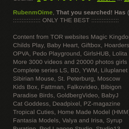
RubenmOime
,
That you searched! Has
:::::::::::::::: ONLY THE BEST ::::::::::::::::
Content from TOR websites Magic Kingdo
Childs Play, Baby Heart, Giftbox, Hoarders
OPVA, Pedo Playground, GirlsHUB, Lolita 
More 3000 videos and 20000 photos girls
Complete series LS, BD, YWM, Liluplanet
Sibirian Mouse, St. Peterburg, Moscow
Kids Box, Fattman, Falkovideo, Bibigon
Paradise Birds, GoldbergVideo, BabyJ
Cat Goddess, Deadpixel, PZ-magazine
Tropical Cuties, Home Made Model (HMM
Fantasia Models, Valya and Irisa, Syrup
Buratino, Red Lagoon Studio, Studio13