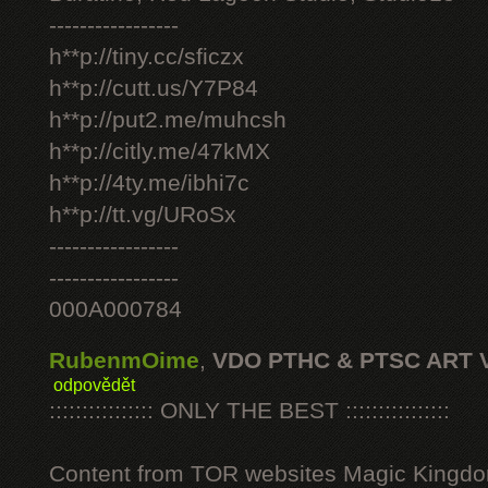
-----------------
h**p://tiny.cc/sficzx
h**p://cutt.us/Y7P84
h**p://put2.me/muhcsh
h**p://citly.me/47kMX
h**p://4ty.me/ibhi7c
h**p://tt.vg/URoSx
-----------------
-----------------
000A000784
RubenmOime
,
VDO PTHC & PTSC ART 
odpovědět
:::::::::::::::: ONLY THE BEST ::::::::::::::::
Content from TOR websites Magic Kingdo