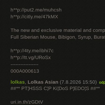
h**p://put2.me/muhcsh
h**p://citly.me/47kMX
The new and exclusive material and compl
Full Siberian Mouse, Bibigon, Syrup, Bura
h**p://4ty.me/ibhi7c
h**p://tt.vg/URoSx
-----------------
000A000613
lolkas
,
Lolkas Asian
(7.8.2026 15:50)
odp
##** PT¦HSSS C¦P Ki¦DoS P¦EDO¦S ##**
uri.in.th/zGDtV