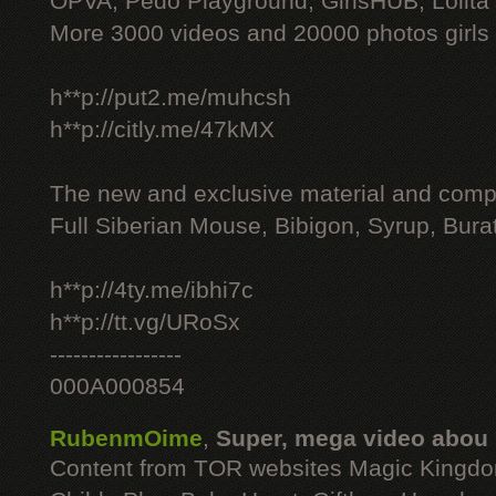
OPVA, Pedo Playground, GirlsHUB, Lolita 
More 3000 videos and 20000 photos girls
h**p://put2.me/muhcsh
h**p://citly.me/47kMX
The new and exclusive material and compl
Full Siberian Mouse, Bibigon, Syrup, Bura
h**p://4ty.me/ibhi7c
h**p://tt.vg/URoSx
-----------------
000A000854
RubenmOime
,
Super, mega video abou
Content from TOR websites Magic Kingdo