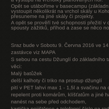
Opět se utáboříme v basecampu (základní
vystoupit několikrát na vrchol skály u Ko
přesuneme na jiné skály či projekty.
A opět se prověří tvé schopnosti přežití v 
spousty zážitků, příhod a zase se něco n
Sraz bude v Sobotu 9. Června 2016 ve 14
zastávce viz MAPA
S sebou na cestu Džunglí do základního tá
věci:
Malý batůžek
delší kalhoty či triko na prostup džunglí
pití v PET lahvi max 1 - 1,5l a svačinu na
repelent proti komárům, klíšťatům a jiné 
nanést na sebe před odchodem,
kartička pojištěnce + telefonní číslo na rod