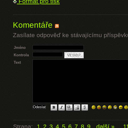
Formát pro tisk
Komentáře
Zasílate odpověď ke stávajícímu příspěvk
Jméno
Kontrola
Text
Strana:
1
2
3
4
5
6
7
8
9
další »
...
1