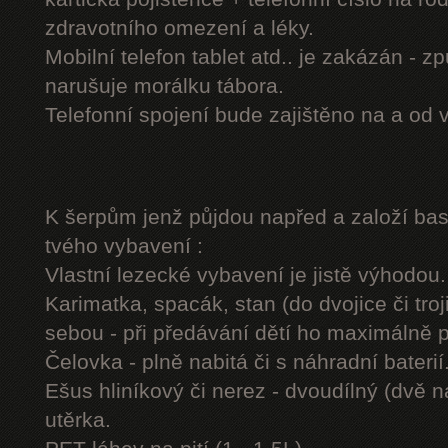
zdravotního omezení a léky.
Mobilní telefon tablet atd.. je zakázán - 
narušuje morálku tábora.
Telefonní spojení bude zajištěno na a od 
K šerpům jenž půjdou napřed a založí b
tvého vybavení :
Vlastní lezecké vybavení je jistě výhodou.
Karimatka, spacák, stan (do dvojice či troj
sebou - při předávání dětí ho maximálně 
Čelovka - plně nabitá či s náhradní baterií
Ešus hliníkový či nerez - dvoudílný (dvě n
utěrka.