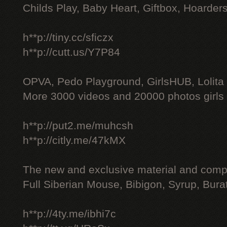
Childs Play, Baby Heart, Giftbox, Hoarders
h**p://tiny.cc/sficzx
h**p://cutt.us/Y7P84
OPVA, Pedo Playground, GirlsHUB, Lolita 
More 3000 videos and 20000 photos girls
h**p://put2.me/muhcsh
h**p://citly.me/47kMX
The new and exclusive material and compl
Full Siberian Mouse, Bibigon, Syrup, Bura
h**p://4ty.me/ibhi7c