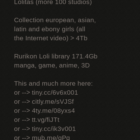
Lоlitаs (more 100 studios)
Collection european, asian,
latin and ebony girls (all
the Internet video) > 4Tb
Rurikon Lоli library 171.4Gb
manga, game, anime, 3D
This and much more here:
or --> tiny.cc/6v6x001
or --> citly.me/sVJSf
or --> 4ty.me/08yxs4
or --> tt.vg/fiJTt
or --> tiny.cc/ik3v001
or --> mub.me/qPg