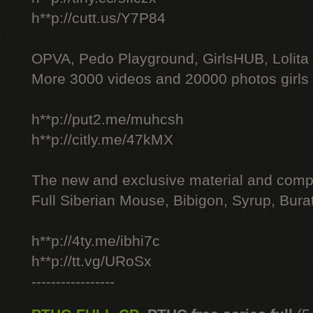
h**p://cutt.us/Y7P84
OPVA, Pedo Playground, GirlsHUB, Lolita 
More 3000 videos and 20000 photos girls
h**p://put2.me/muhcsh
h**p://citly.me/47kMX
The new and exclusive material and compl
Full Siberian Mouse, Bibigon, Syrup, Bura
h**p://4ty.me/ibhi7c
h**p://tt.vg/URoSx
-----------------