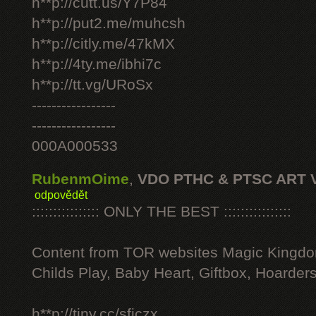
h**p://cutt.us/Y7P84
h**p://put2.me/muhcsh
h**p://citly.me/47kMX
h**p://4ty.me/ibhi7c
h**p://tt.vg/URoSx
-----------------
-----------------
000A000533
RubenmOime
,
VDO PTHC & PTSC ART 
odpovědět
:::::::::::::::: ONLY THE BEST ::::::::::::::::
Content from TOR websites Magic Kingdo
Childs Play, Baby Heart, Giftbox, Hoarders
h**p://tiny.cc/sficzx