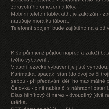
zdravotního omezení a léky.
Mobilní telefon tablet atd.. je zakázán - 
narušuje morálku tábora.
Telefonní spojení bude zajištěno na a od 
K šerpům jenž půjdou napřed a založí b
tvého vybavení :
Vlastní lezecké vybavení je jistě výhodou.
Karimatka, spacák, stan (do dvojice či troj
sebou - při předávání dětí ho maximálně 
Čelovka - plně nabitá či s náhradní baterií
Ešus hliníkový či nerez - dvoudílný (dvě n
utěrka.