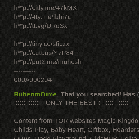
h**p://citly.me/47kMX
h**p://4ty.me/ibhi7c
h**p://tt.vg/URoSx
h**p://tiny.cc/sficzx
h**p://cutt.us/Y7P84
h**p://put2.me/muhcsh
----------
000A000204
RubenmOime
,
That you searched! Has
:::::::::::::::: ONLY THE BEST ::::::::::::::::
Content from TOR websites Magic Kingdo
Childs Play, Baby Heart, Giftbox, Hoarders
OPVA, Pedo Playground, GirlsHUB, Lolita 