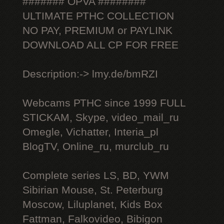
####### OPVA ########
ULTIMATE РТНС COLLECTION
NO PAY, PREMIUM or PAYLINK
DOWNLOAD ALL СР FOR FREE
Description:-> lmy.de/bmRZI
Webcams РТНС since 1999 FULL
STICKAM, Skype, video_mail_ru
Omegle, Vichatter, Interia_pl
BlogTV, Online_ru, murclub_ru
Complete series LS, BD, YWM
Sibirian Mouse, St. Peterburg
Moscow, Liluplanet, Kids Box
Fattman, Falkovideo, Bibigon