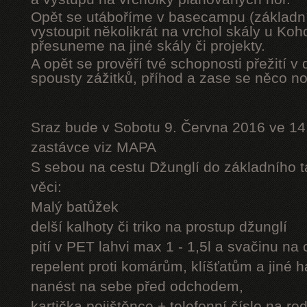
Opět se utáboříme v basecampu (základní
vystoupit několikrát na vrchol skály u Ko
přesuneme na jiné skály či projekty.
A opět se prověří tvé schopnosti přežití v 
spousty zážitků, příhod a zase se něco n
Sraz bude v Sobotu 9. Června 2016 ve 14
zastávce viz MAPA
S sebou na cestu Džunglí do základního tá
věci:
Malý batůžek
delší kalhoty či triko na prostup džunglí
pití v PET lahvi max 1 - 1,5l a svačinu na
repelent proti komárům, klíšťatům a jiné 
nanést na sebe před odchodem,
kartička pojištěnce + telefonní číslo na rod