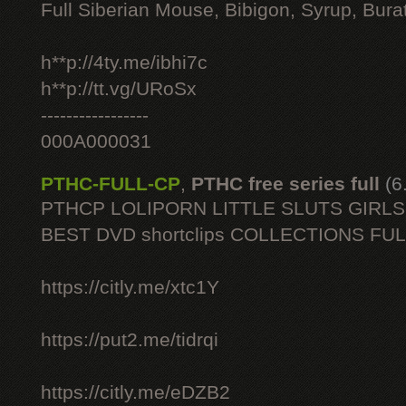
Full Siberian Mouse, Bibigon, Syrup, Bura
h**p://4ty.me/ibhi7c
h**p://tt.vg/URoSx
-----------------
000A000031
PTHC-FULL-CP
,
PTHC free series full
(6
PTHCP LOLIPORN LITTLE SLUTS GIRL
BEST DVD shortclips COLLECTIONS FU
https://citly.me/xtc1Y
https://put2.me/tidrqi
https://citly.me/eDZB2