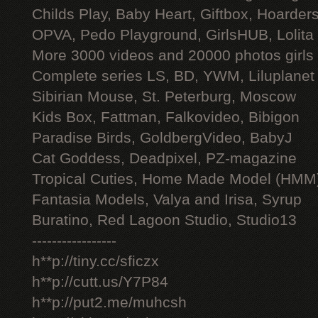
Childs Play, Baby Heart, Giftbox, Hoarders
OPVA, Pedo Playground, GirlsHUB, Lolita 
More 3000 videos and 20000 photos girls
Complete series LS, BD, YWM, Liluplanet
Sibirian Mouse, St. Peterburg, Moscow
Kids Box, Fattman, Falkovideo, Bibigon
Paradise Birds, GoldbergVideo, BabyJ
Cat Goddess, Deadpixel, PZ-magazine
Tropical Cuties, Home Made Model (HMM
Fantasia Models, Valya and Irisa, Syrup
Buratino, Red Lagoon Studio, Studio13
-----------------
h**p://tiny.cc/sficzx
h**p://cutt.us/Y7P84
h**p://put2.me/muhcsh