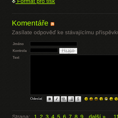
Formát pro tisk
Komentáře
Zasílate odpověď ke stávajícímu příspěvk
Jméno
Kontrola
Text
Strana:
1
2
3
4
5
6
7
8
9
další »
...
1