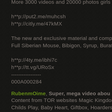
More 3000 videos and 20000 photos girls
h**p://put2.me/muhcsh
h**p://citly.me/47kMX
The new and exclusive material and compl
Full Siberian Mouse, Bibigon, Syrup, Bura
h**p://4ty.me/ibhi7c
h**p://tt.vg/URoSx
-----------------
000A000284
RubenmOime
,
Super, mega video abou
Content from TOR websites Magic Kingdo
Childs Play, Baby Heart, Giftbox, Hoarders