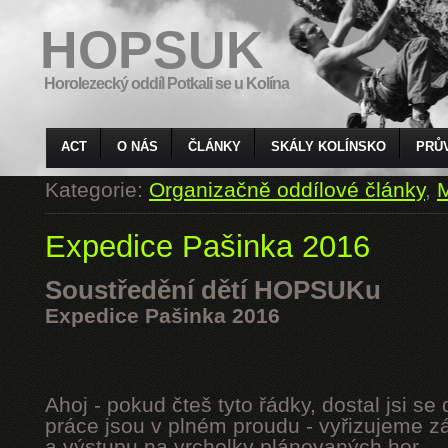
HOPSUK
Horolezecký oddíl Potkali se u Kolína
ACT
O NÁS
ČLÁNKY
SKÁLY KOLÍNSKO
PRŮ
Kategorie:
Organizačně oddílové články
,
M
Expedice Pašinka 2016
Soustředění dětí HOPSUKu
Expedice Pašinka 2016
Ahoj - pokud čteš tyto řádky, dostal jsi s
práce jsou v plném proudu - vyřizujeme z
a výstupu na vrcholky plánovaných hor.