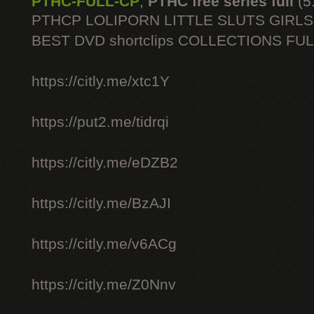
PTHC-FULL-CP
,
PTHC free series full
(5
PTHCP LOLIPORN LITTLE SLUTS GIRL
BEST DVD shortclips COLLECTIONS FU
https://citly.me/xtc1Y
https://put2.me/tidrqi
https://citly.me/eDZB2
https://citly.me/BzAJI
https://citly.me/v6ACg
https://citly.me/Z0Nnv