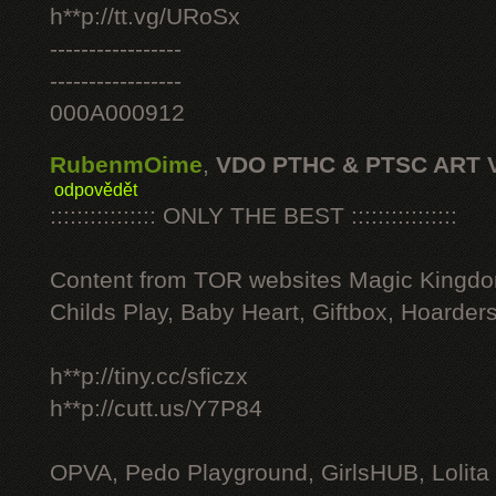
h**p://tt.vg/URoSx
-----------------
-----------------
000A000912
RubenmOime
,
VDO PTHC & PTSC ART 
odpovědět
:::::::::::::::: ONLY THE BEST ::::::::::::::::
Content from TOR websites Magic Kingdo
Childs Play, Baby Heart, Giftbox, Hoarders
h**p://tiny.cc/sficzx
h**p://cutt.us/Y7P84
OPVA, Pedo Playground, GirlsHUB, Lolita 