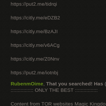
https://put2.me/tidrqi
https://citly.me/eDZB2
https://citly.me/BzAJI
https://citly.me/v6ACg
https://citly.me/Z0Nnv
https://put2.me/iotnbj
RubenmOime
,
That you searched! Has
:::::::::::::::: ONLY THE BEST ::::::::::::::::
Content from TOR websites Magic Kingdo