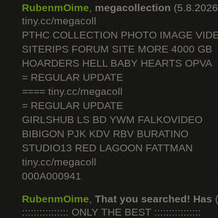
RubenmOime
,
megacollection
(5.8.2026
tiny.cc/megacoll
PTHC COLLECTION PHOTO IMAGE VID
SITERIPS FORUM SITE MORE 4000 GB
HOARDERS HELL BABY HEARTS OPVA
= REGULAR UPDATE
==== tiny.cc/megacoll
= REGULAR UPDATE
GIRLSHUB LS BD YWM FALKOVIDEO
BIBIGON PJK KDV RBV BURATINO
STUDIO13 RED LAGOON FATTMAN
tiny.cc/megacoll
000A000941
RubenmOime
,
That you searched! Has
:::::::::::::::: ONLY THE BEST ::::::::::::::::