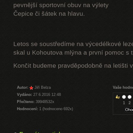
pevnější sportovní obuv na výlety
Čepice či šátek na hlavu.
Letos se soustředíme na výcedélkové leze
skal u Kohoutova mlýna a první pomoc s t
Končit budeme pravděpodobně na letišti v
Autor:
Jiří Belza
Vaše hodn
Vydáno:
27.6.2016 12:48
Přečteno:
39948532x
1
2
Hodnocení:
1 (hodnoceno 692x)