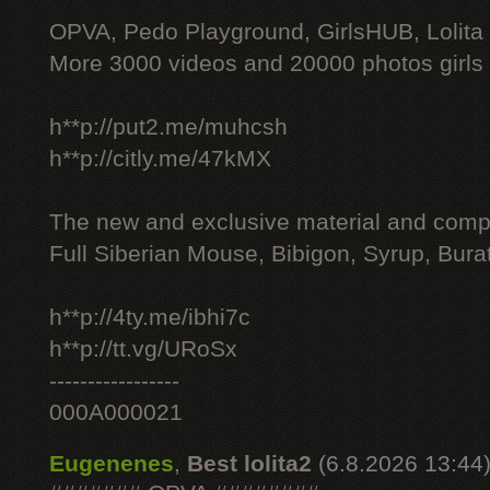
OPVA, Pedo Playground, GirlsHUB, Lolita 
More 3000 videos and 20000 photos girls
h**p://put2.me/muhcsh
h**p://citly.me/47kMX
The new and exclusive material and compl
Full Siberian Mouse, Bibigon, Syrup, Bura
h**p://4ty.me/ibhi7c
h**p://tt.vg/URoSx
-----------------
000A000021
Eugenenes
,
Best lolita2
(6.8.2026 13:44