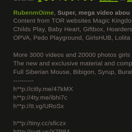
RubenmOime
,
Super, mega video abou
Content from TOR websites Magic Kingdo
Childs Play, Baby Heart, Giftbox, Hoarders
OPVA, Pedo Playground, GirlsHUB, Lolita 
More 3000 videos and 20000 photos girls
The new and exclusive material and compl
Full Siberian Mouse, Bibigon, Syrup, Bura
----------
h**p://citly.me/47kMX
h**p://4ty.me/ibhi7c
h**p://tt.vg/URoSx
h**p://tiny.cc/sficzx
h**p://cutt.us/Y7P84