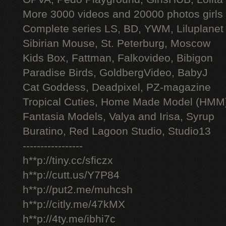
More 3000 videos and 20000 photos girls
Complete series LS, BD, YWM, Liluplanet
Sibirian Mouse, St. Peterburg, Moscow
Kids Box, Fattman, Falkovideo, Bibigon
Paradise Birds, GoldbergVideo, BabyJ
Cat Goddess, Deadpixel, PZ-magazine
Tropical Cuties, Home Made Model (HMM
Fantasia Models, Valya and Irisa, Syrup
Buratino, Red Lagoon Studio, Studio13
-----------------
h**p://tiny.cc/sficzx
h**p://cutt.us/Y7P84
h**p://put2.me/muhcsh
h**p://citly.me/47kMX
h**p://4ty.me/ibhi7c