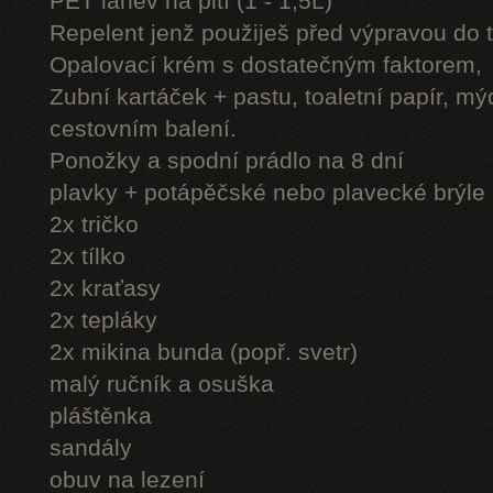
PET láhev na pití (1 - 1,5L)
Repelent jenž použiješ před výpravou do 
Opalovací krém s dostatečným faktorem,
Zubní kartáček + pastu, toaletní papír, mý
cestovním balení.
Ponožky a spodní prádlo na 8 dní
plavky + potápěčské nebo plavecké brýle
2x tričko
2x tílko
2x kraťasy
2x tepláky
2x mikina bunda (popř. svetr)
malý ručník a osuška
pláštěnka
sandály
obuv na lezení