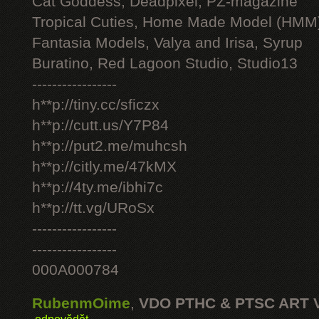
Cat Goddess, Deadpixel, PZ-magazine
Tropical Cuties, Home Made Model (HMM
Fantasia Models, Valya and Irisa, Syrup
Buratino, Red Lagoon Studio, Studio13
-----------------
h**p://tiny.cc/sficzx
h**p://cutt.us/Y7P84
h**p://put2.me/muhcsh
h**p://citly.me/47kMX
h**p://4ty.me/ibhi7c
h**p://tt.vg/URoSx
-----------------
-----------------
000A000784
RubenmOime
,
VDO PTHC & PTSC ART 