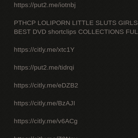
https://put2.me/iotnbj
PTHCP LOLIPORN LITTLE SLUTS GIRL
BEST DVD shortclips COLLECTIONS FU
https://citly.me/xtc1Y
https://put2.me/tidrqi
https://citly.me/eDZB2
https://citly.me/BzAJI
https://citly.me/v6ACg