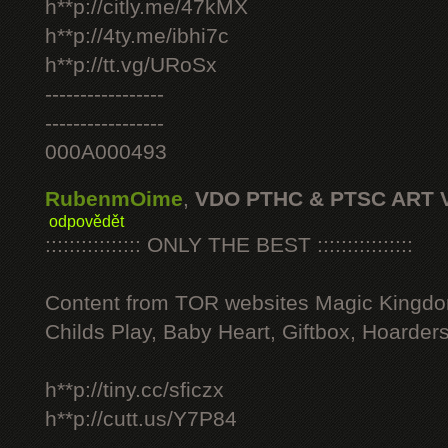
h**p://citly.me/47kMX
h**p://4ty.me/ibhi7c
h**p://tt.vg/URoSx
-----------------
-----------------
000A000493
RubenmOime
,
VDO PTHC & PTSC ART 
odpovědět
:::::::::::::::: ONLY THE BEST ::::::::::::::::
Content from TOR websites Magic Kingdo
Childs Play, Baby Heart, Giftbox, Hoarders
h**p://tiny.cc/sficzx
h**p://cutt.us/Y7P84