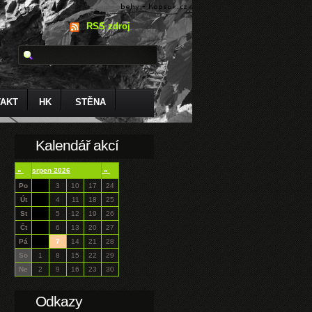
RSS zdroj
AKT
HK
STĚNA
Kalendář akcí
«
srpen 2026
»
Po
3
10
17
24
Út
4
11
18
25
St
5
12
19
26
Čt
6
13
20
27
Pá
7
14
21
28
So
1
8
15
22
29
Ne
2
9
16
23
30
Odkazy