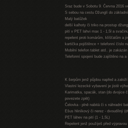
Sraz bude v Sobotu 9. Června 2016 v
S sebou na cestu Džunglí do základníh
Malý batůžek
delší kalhoty či triko na prostup džung
pití v PET lahvi max 1 - 1,5l a svači
repelent proti komárům, klíšťatům a 
kartička pojištěnce + telefonní číslo 
Mobilní telefon tablet atd.. je zakázá
Telefonní spojení bude zajištěno na a
K šerpům jenž půjdou napřed a založ
Vlastní lezecké vybavení je jistě výh
Karimatka, spacák, stan (do dvojice či
povezete zpět)
Čelovka - plně nabitá či s náhradní bat
Ešus hliníkový či nerez - dvoudílný (
PET láhev na pití (1 - 1,5L)
Repelent jenž použiješ před výpravou