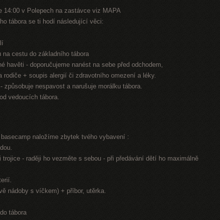
e 14:00 v Polepech na zastávce viz MAPA
o tábora se ti hodí následující věci:
lí
nu na cestu do základního tábora
jiné havěti - doporučujeme nanést na sebe před odchodem,
na rodiče + soupis alergií či zdravotního omezení a léky.
n - způsobuje nespavost a narušuje morálku tábora.
 od vedoucích tábora.
í basecamp naložíme zbytek tvého vybavení :
odou.
 trojice - raději ho vezměte s sebou - při předávání dětí ho maximálně
erií.
dvě nádoby s víčkem) + příbor, utěrka.
 do tábora