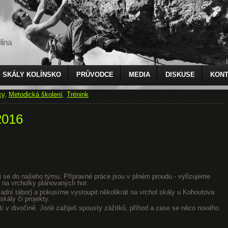
lína
SKÁLY KOLÍNSKO
PRŮVODCE
MEDIA
DISKUSE
KONT
ky
,
Metodická školení
,
Trénink
2016
jsi se do našeho týmu. Přípravné práce jsou v plném proudu - vyřizujeme
 na vrcholky plánovaných hor.
dní tábor) a pokusíme vystoupit několikrát na vrchol skály u Kohoutova
kály či projekty.
tí v divočině. Jistě zažiješ spousty zážitků, příhod a zase se něco nového