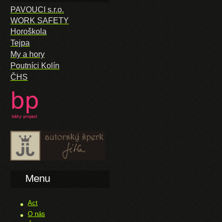
PAVOUCI s.r.o.
WORK SAFETY
Horoškola
Tejpa
My a hory
Poutníci Kolín
ČHS
Menu
Act
O nás