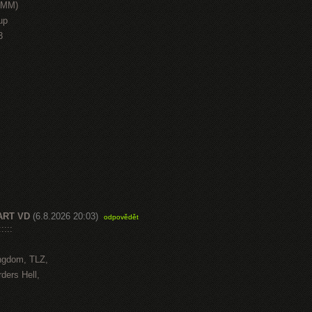
HMM)
up
3
ART VD
(6.8.2026 20:03)
odpovědět
::::
ngdom, TLZ,
ders Hell,