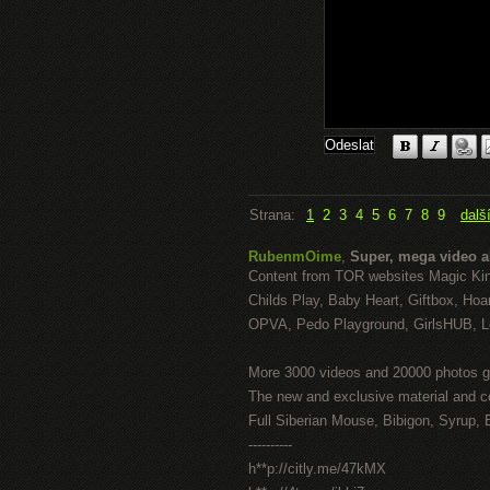
Strana:
1
2
3
4
5
6
7
8
9
dalš
RubenmOime
,
Super, mega video 
Content from TOR websites Magic Ki
Childs Play, Baby Heart, Giftbox, Hoar
OPVA, Pedo Playground, GirlsHUB, Lo
More 3000 videos and 20000 photos g
The new and exclusive material and c
Full Siberian Mouse, Bibigon, Syrup, 
----------
h**p://citly.me/47kMX