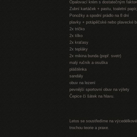
Opalovací krém s dostatečným fakto
Zubní kartáček + pastu, toaletní papí
Ponožky a spodní prádlo na 8 dní
plavky + potápěčské nebo plavecké b
2x tričko
2x tílko
2x kraťasy
2x tepláky
2x mikina bunda (popř. svetr)
malý ručník a osuška
pláštěnka
sandály
obuv na lezení
pevnější sportovní obuv na výlety
Čepice či šátek na hlavu.
Letos se soustředíme na výcedélkové 
trochou teorie a praxe.