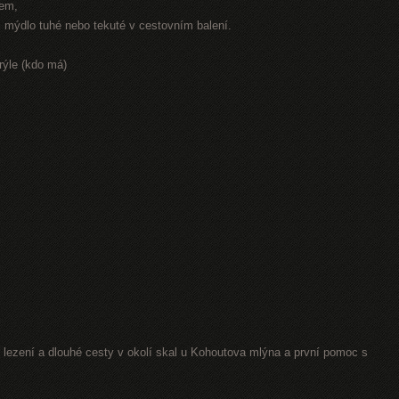
rem,
r, mýdlo tuhé nebo tekuté v cestovním balení.
rýle (kdo má)
lezení a dlouhé cesty v okolí skal u Kohoutova mlýna a první pomoc s