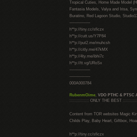
Tropical Cuties, Home Made Model (
Fantasia Models, Valya and Irisa, Syr
Buratino, Red Lagoon Studio, Studio1
-----------------
h**p://tiny.cc/sficzx
h**p://cutt.us/Y7P84
h**p://put2.me/muhcsh
h**p://citly.me/47kMX
h**p://4ty.me/ibhi7c
h**p://tt.vg/URoSx
-----------------
-----------------
000A000784
RubenmOime
,
VDO PTHC & PTSC 
:::::::::::::::: ONLY THE BEST ::::::::::::
Content from TOR websites Magic Ki
Childs Play, Baby Heart, Giftbox, Hoar
h**p://tiny.cc/sficzx