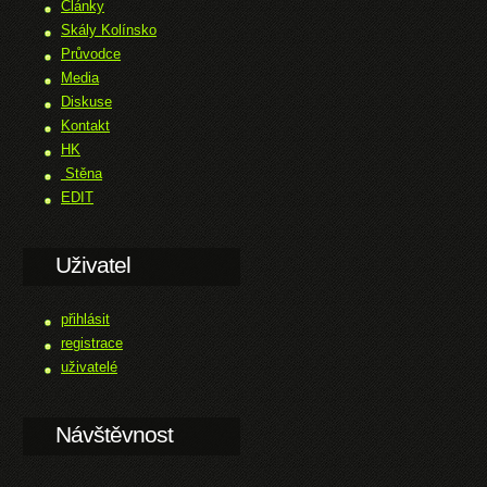
Články
Skály Kolínsko
Průvodce
Media
Diskuse
Kontakt
HK
Stěna
EDIT
Uživatel
přihlásit
registrace
uživatelé
Návštěvnost