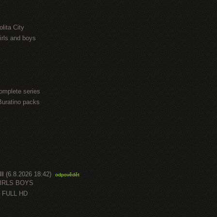
lita City
irls and boys
omplete series
Buratino packs
ll
(6.8.2026 18:42)
odpovědět
GIRLS BOYS
 FULL HD