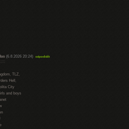
Has
(6.8.2026 20:24)
odpovědět
::::
ngdom, TLZ,
ders Hell,
lita City
irls and boys
anet
w
on
J
e