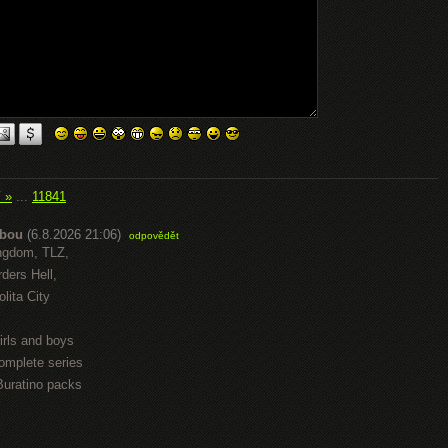
í »
...
11841
abou
(6.8.2026 21:06)
odpovědět
ngdom, TLZ,
ders Hell,
lita City
irls and boys
omplete series
Buratino packs