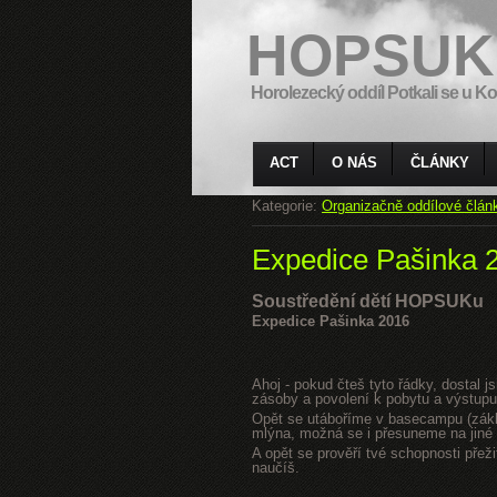
HOPSUK
Horolezecký oddíl Potkali se u Ko
ACT
O NÁS
ČLÁNKY
Kategorie:
Organizačně oddílové člán
Expedice Pašinka 
Soustředění dětí HOPSUKu
Expedice Pašinka 2016
Ahoj - pokud čteš tyto řádky, dostal 
zásoby a povolení k pobytu a výstupu
Opět se utáboříme v basecampu (zákla
mlýna, možná se i přesuneme na jiné s
A opět se prověří tvé schopnosti přeži
naučíš.