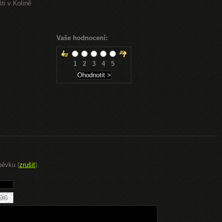
ti v Kolíně
Vaše hodnocení:
1
2
3
4
5
pěvku (
zrušit
).