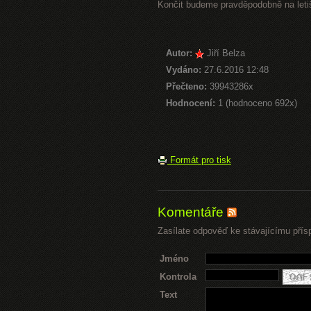
Končit budeme pravděpodobně na letiš
Autor:
Jiří Belza
Vydáno:
27.6.2016 12:48
Přečteno:
39943286x
Hodnocení:
1 (hodnoceno 692x)
Formát pro tisk
Komentáře
Zasílate odpověď ke stávajícímu přís
Jméno
Kontrola
Text