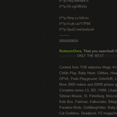
h**p://4ty.me/ibhi7c
h**p://tt.vg/URoSx
h**p://tiny.cc/sficzx
h**p://cutt.us/Y7P84
h**p://put2.me/muhcsh
----------
000A000654
RubenmOime
,
That you searched! 
:::::::::::::::: ONLY THE BEST ::::::::::::
Content from TOR websites Magic Ki
Childs Play, Baby Heart, Giftbox, Hoar
OPVA, Pedo Playground, GirlsHUB, Lo
More 3000 videos and 20000 photos g
Complete series LS, BD, YWM, Lilupl
Sibirian Mouse, St. Peterburg, Mosco
Kids Box, Fattman, Falkovideo, Bibig
Paradise Birds, GoldbergVideo, Baby
Cat Goddess, Deadpixel, PZ-magazin