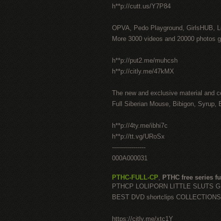
h**p://cutt.us/Y7P84
OPVA, Pedo Playground, GirlsHUB, Lo
More 3000 videos and 20000 photos g
h**p://put2.me/muhcsh
h**p://citly.me/47kMX
The new and exclusive material and c
Full Siberian Mouse, Bibigon, Syrup, 
h**p://4ty.me/ibhi7c
h**p://tt.vg/URoSx
-----------------
000A000031
PTHC-FULL-CP
,
PTHC free series fu
PTHCP LOLIPORN LITTLE SLUTS 
BEST DVD shortclips COLLECTIONS
https://citly.me/xtc1Y