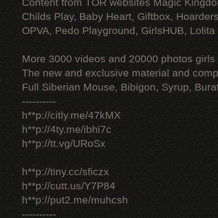
Content from TOR websites Magic Kingdo
Childs Play, Baby Heart, Giftbox, Hoarders
OPVA, Pedo Playground, GirlsHUB, Lolita 
More 3000 videos and 20000 photos girls
The new and exclusive material and compl
Full Siberian Mouse, Bibigon, Syrup, Bura
----------
h**p://citly.me/47kMX
h**p://4ty.me/ibhi7c
h**p://tt.vg/URoSx
h**p://tiny.cc/sficzx
h**p://cutt.us/Y7P84
h**p://put2.me/muhcsh
----------