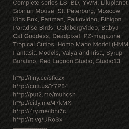
Complete series LS, BD, YWM, Liluplanet
Sibirian Mouse, St. Peterburg, Moscow
Kids Box, Fattman, Falkovideo, Bibigon
Paradise Birds, GoldbergVideo, BabyJ
Cat Goddess, Deadpixel, PZ-magazine
Tropical Cuties, Home Made Model (HMM
Fantasia Models, Valya and Irisa, Syrup
Buratino, Red Lagoon Studio, Studio13
-----------------
h**p://tiny.cc/sficzx
h**p://cutt.us/Y7P84
h**p://put2.me/muhcsh
h**p://citly.me/47kMX
h**p://4ty.me/ibhi7c
h**p://tt.vg/URoSx
-----------------