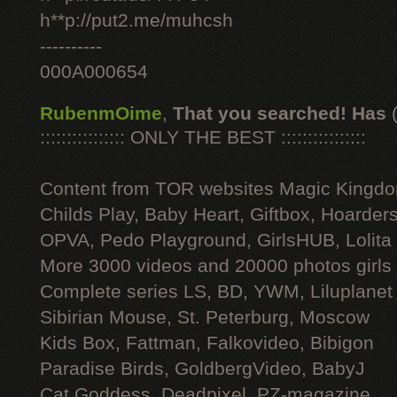
h**p://put2.me/muhcsh
----------
000A000654
RubenmOime
,
That you searched! Has
:::::::::::::::: ONLY THE BEST ::::::::::::::::
Content from TOR websites Magic Kingdo
Childs Play, Baby Heart, Giftbox, Hoarders
OPVA, Pedo Playground, GirlsHUB, Lolita 
More 3000 videos and 20000 photos girls
Complete series LS, BD, YWM, Liluplanet
Sibirian Mouse, St. Peterburg, Moscow
Kids Box, Fattman, Falkovideo, Bibigon
Paradise Birds, GoldbergVideo, BabyJ
Cat Goddess, Deadpixel, PZ-magazine