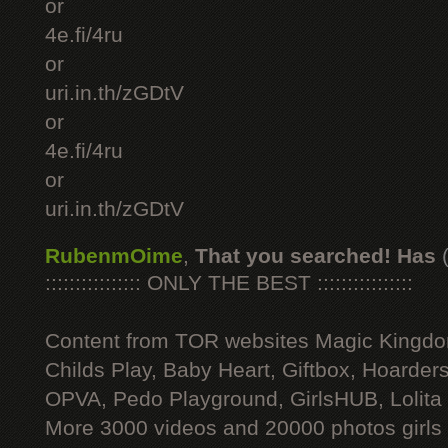
or
4e.fi/4ru
or
uri.in.th/zGDtV
or
4e.fi/4ru
or
uri.in.th/zGDtV
RubenmOime
,
That you searched! Has
:::::::::::::::: ONLY THE BEST ::::::::::::::::
Content from TOR websites Magic Kingdo
Childs Play, Baby Heart, Giftbox, Hoarders
OPVA, Pedo Playground, GirlsHUB, Lolita 
More 3000 videos and 20000 photos girls