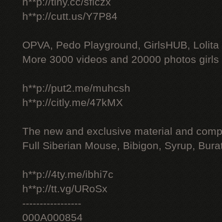
h**p://tiny.cc/sficzx
h**p://cutt.us/Y7P84
OPVA, Pedo Playground, GirlsHUB, Lolita 
More 3000 videos and 20000 photos girls
h**p://put2.me/muhcsh
h**p://citly.me/47kMX
The new and exclusive material and compl
Full Siberian Mouse, Bibigon, Syrup, Bura
h**p://4ty.me/ibhi7c
h**p://tt.vg/URoSx
-----------------
000A000854