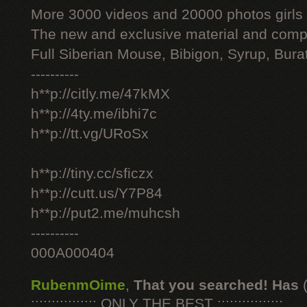
More 3000 videos and 20000 photos girls
The new and exclusive material and compl
Full Siberian Mouse, Bibigon, Syrup, Bura
----------
h**p://citly.me/47kMX
h**p://4ty.me/ibhi7c
h**p://tt.vg/URoSx
h**p://tiny.cc/sficzx
h**p://cutt.us/Y7P84
h**p://put2.me/muhcsh
----------
000A000404
RubenmOime
,
That you searched! Has
:::::::::::::::: ONLY THE BEST ::::::::::::::::