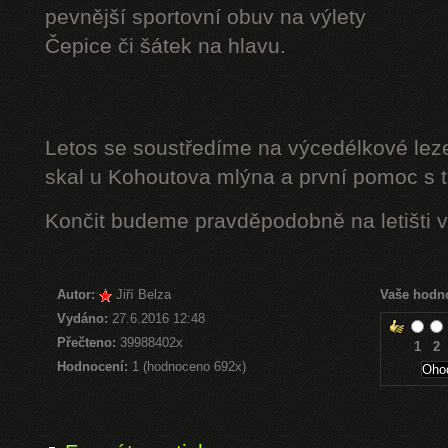
pevnější sportovní obuv na výlety
Čepice či šátek na hlavu.
Letos se soustředíme na výcedélkové leze
skal u Kohoutova mlýna a první pomoc s t
Končit budeme pravděpodobně na letišti v
Autor:
Jiří Belza
Vaše hodn
Vydáno:
27.6.2016 12:48
Přečteno:
39988402x
1
2
Hodnocení:
1 (hodnoceno 692x)