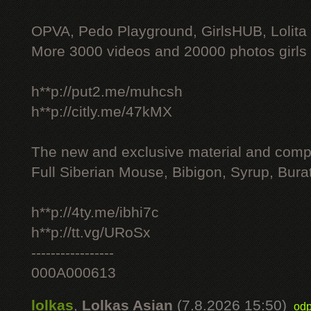
OPVA, Pedo Playground, GirlsHUB, Lolita 
More 3000 videos and 20000 photos girls
h**p://put2.me/muhcsh
h**p://citly.me/47kMX
The new and exclusive material and compl
Full Siberian Mouse, Bibigon, Syrup, Bura
h**p://4ty.me/ibhi7c
h**p://tt.vg/URoSx
-----------------
000A000613
lolkas
,
Lolkas Asian
(7.8.2026 15:50)
odp