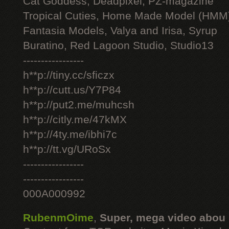
Cat Goddess, Deadpixel, PZ-magazine
Tropical Cuties, Home Made Model (HMM
Fantasia Models, Valya and Irisa, Syrup
Buratino, Red Lagoon Studio, Studio13
-----------------
h**p://tiny.cc/sficzx
h**p://cutt.us/Y7P84
h**p://put2.me/muhcsh
h**p://citly.me/47kMX
h**p://4ty.me/ibhi7c
h**p://tt.vg/URoSx
-----------------
-----------------
000A000992
RubenmOime
,
Super, mega video abou