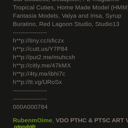
Tropical Cuties, Home Made Model (HMM
Fantasia Models, Valya and Irisa, Syrup
Buratino, Red Lagoon Studio, Studio13
-----------------
h**p://tiny.cc/sficzx
h**p://cutt.us/Y7P84
h**p://put2.me/muhcsh
h**p://citly.me/47kMX
h**p://4ty.me/ibhi7c
h**p://tt.vg/URoSx
-----------------
-----------------
000A000784
RubenmOime
,
VDO PTHC & PTSC ART 
odpovědět