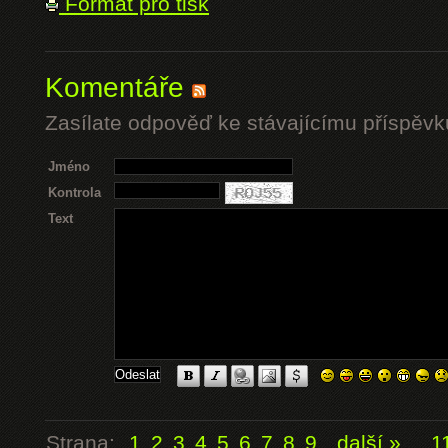
Formát pro tisk
Komentáře
Zasílate odpověď ke stávajícímu příspěvk
Jméno
Kontrola
Text
Strana:
1
2
3
4
5
6
7
8
9
další »
...
1