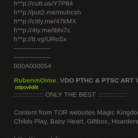
h**p://cutt.us/Y7P84
h**p://put2.me/muhcsh
h**p://citly.me/47kMX
h**p://4ty.me/ibhi7c
h**p://tt.vg/URoSx
-----------------
-----------------
000A000054
RubenmOime
,
VDO PTHC & PTSC ART 
odpovědět
:::::::::::::::: ONLY THE BEST ::::::::::::::::
Content from TOR websites Magic Kingdo
Childs Play, Baby Heart, Giftbox, Hoarders