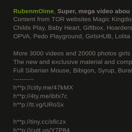
RubenmOime
,
Super, mega video abou
Content from TOR websites Magic Kingdo
Childs Play, Baby Heart, Giftbox, Hoarders
OPVA, Pedo Playground, GirlsHUB, Lolita 
More 3000 videos and 20000 photos girls
The new and exclusive material and compl
Full Siberian Mouse, Bibigon, Syrup, Bura
----------
h**p://citly.me/47kMX
h**p://4ty.me/ibhi7c
h**p://tt.vg/URoSx
h**p://tiny.cc/sficzx
h**p://cutt.us/Y7P84