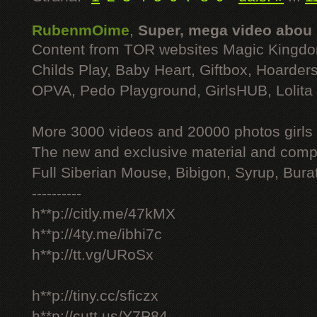
RubenmOime
,
Super, mega video abou
Content from TOR websites Magic Kingdo
Childs Play, Baby Heart, Giftbox, Hoarders
OPVA, Pedo Playground, GirlsHUB, Lolita 
More 3000 videos and 20000 photos girls
The new and exclusive material and compl
Full Siberian Mouse, Bibigon, Syrup, Bura
----------
h**p://citly.me/47kMX
h**p://4ty.me/ibhi7c
h**p://tt.vg/URoSx
h**p://tiny.cc/sficzx
h**p://cutt.us/Y7P84