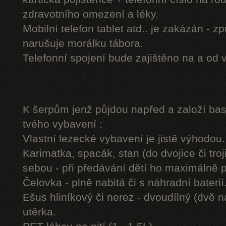
zdravotního omezení a léky.
Mobilní telefon tablet atd.. je zakázán - 
narušuje morálku tábora.
Telefonní spojení bude zajištěno na a od 
K šerpům jenž půjdou napřed a založí b
tvého vybavení :
Vlastní lezecké vybavení je jistě výhodou.
Karimatka, spacák, stan (do dvojice či troj
sebou - při předávání dětí ho maximálně 
Čelovka - plně nabitá či s náhradní baterií
Ešus hliníkový či nerez - dvoudílný (dvě n
utěrka.