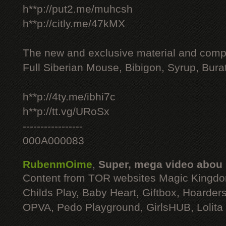
h**p://put2.me/muhcsh
h**p://citly.me/47kMX
The new and exclusive material and compl
Full Siberian Mouse, Bibigon, Syrup, Bura
h**p://4ty.me/ibhi7c
h**p://tt.vg/URoSx
-----------------
000A000083
RubenmOime
,
Super, mega video abou
Content from TOR websites Magic Kingdo
Childs Play, Baby Heart, Giftbox, Hoarders
OPVA, Pedo Playground, GirlsHUB, Lolita 