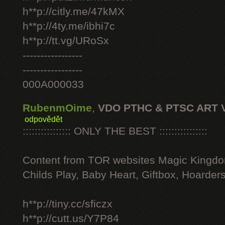
h**p://citly.me/47kMX
h**p://4ty.me/ibhi7c
h**p://tt.vg/URoSx
-----------------
-----------------
000A000033
RubenmOime
,
VDO PTHC & PTSC ART 
odpovědět
:::::::::::::::: ONLY THE BEST ::::::::::::::::
Content from TOR websites Magic Kingdo
Childs Play, Baby Heart, Giftbox, Hoarders
h**p://tiny.cc/sficzx
h**p://cutt.us/Y7P84