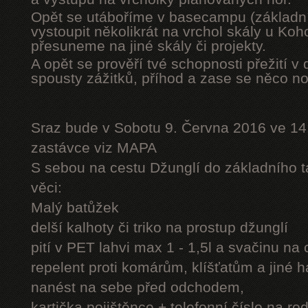
Opět se utáboříme v basecampu (základní
vystoupit několikrát na vrchol skály u Ko
přesuneme na jiné skály či projekty.
A opět se prověří tvé schopnosti přežití v 
spousty zážitků, příhod a zase se něco n
Sraz bude v Sobotu 9. Června 2016 ve 14
zastávce viz MAPA
S sebou na cestu Džunglí do základního tá
věci:
Malý batůžek
delší kalhoty či triko na prostup džunglí
pití v PET lahvi max 1 - 1,5l a svačinu na
repelent proti komárům, klíšťatům a jiné 
nanést na sebe před odchodem,
kartička pojištěnce + telefonní číslo na rod