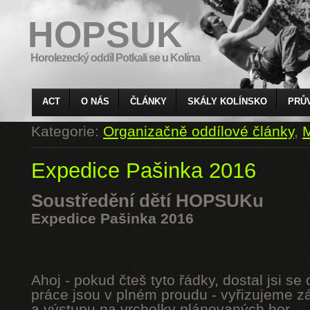
HOPSUK
Horolezecký oddíl Potkali se u Kolína
ACT
O NÁS
ČLÁNKY
SKÁLY KOLÍNSKO
PRŮ
Kategorie:
Organizačně oddílové články
,
M
Expedice Pašinka 2016
Soustředění dětí HOPSUKu
Expedice Pašinka 2016
Ahoj - pokud čteš tyto řádky, dostal jsi s
práce jsou v plném proudu - vyřizujeme z
a výstupu na vrcholky plánovaných hor.