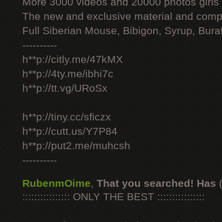
More 3000 videos and 20000 photos girls
The new and exclusive material and compl
Full Siberian Mouse, Bibigon, Syrup, Bura
----------
h**p://citly.me/47kMX
h**p://4ty.me/ibhi7c
h**p://tt.vg/URoSx
h**p://tiny.cc/sficzx
h**p://cutt.us/Y7P84
h**p://put2.me/muhcsh
----------
RubenmOime
,
That you searched! Has
:::::::::::::::: ONLY THE BEST ::::::::::::::::