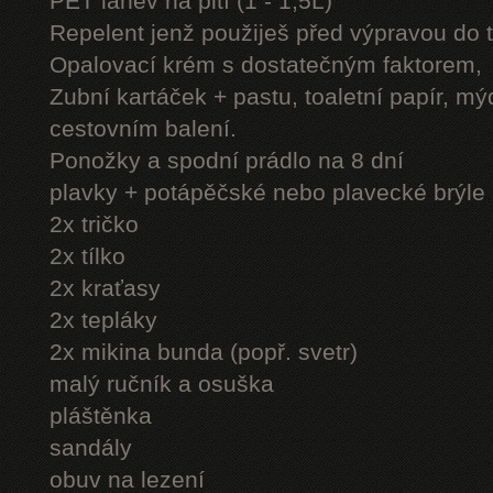
PET láhev na pití (1 - 1,5L)
Repelent jenž použiješ před výpravou do 
Opalovací krém s dostatečným faktorem,
Zubní kartáček + pastu, toaletní papír, mý
cestovním balení.
Ponožky a spodní prádlo na 8 dní
plavky + potápěčské nebo plavecké brýle
2x tričko
2x tílko
2x kraťasy
2x tepláky
2x mikina bunda (popř. svetr)
malý ručník a osuška
pláštěnka
sandály
obuv na lezení