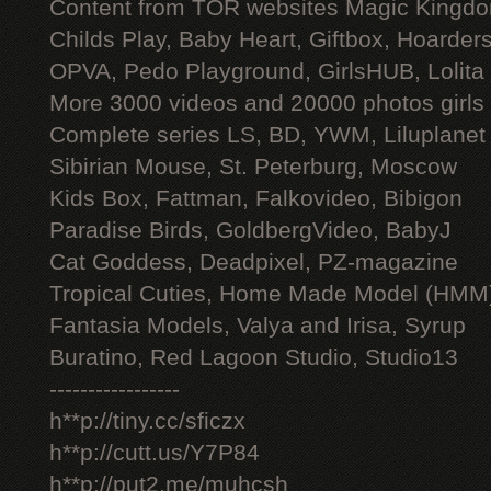
Content from TOR websites Magic Kingdo
Childs Play, Baby Heart, Giftbox, Hoarders
OPVA, Pedo Playground, GirlsHUB, Lolita 
More 3000 videos and 20000 photos girls
Complete series LS, BD, YWM, Liluplanet
Sibirian Mouse, St. Peterburg, Moscow
Kids Box, Fattman, Falkovideo, Bibigon
Paradise Birds, GoldbergVideo, BabyJ
Cat Goddess, Deadpixel, PZ-magazine
Tropical Cuties, Home Made Model (HMM
Fantasia Models, Valya and Irisa, Syrup
Buratino, Red Lagoon Studio, Studio13
-----------------
h**p://tiny.cc/sficzx
h**p://cutt.us/Y7P84
h**p://put2.me/muhcsh