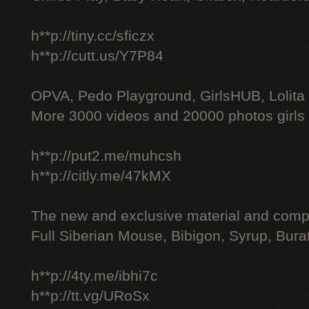
h**p://tiny.cc/sficzx
h**p://cutt.us/Y7P84
OPVA, Pedo Playground, GirlsHUB, Lolita 
More 3000 videos and 20000 photos girls
h**p://put2.me/muhcsh
h**p://citly.me/47kMX
The new and exclusive material and compl
Full Siberian Mouse, Bibigon, Syrup, Bura
h**p://4ty.me/ibhi7c
h**p://tt.vg/URoSx