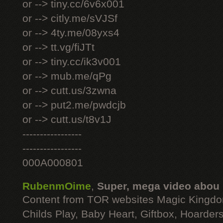
or --> tiny.cc/6v6x001
or --> citly.me/sVJSf
or --> 4ty.me/08yxs4
or --> tt.vg/fiJTt
or --> tiny.cc/ik3v001
or --> mub.me/qPg
or --> cutt.us/3zwna
or --> put2.me/pwdcjb
or --> cutt.us/t8v1J
-----------------
-----------------
000A000801
RubenmOime
,
Super, mega video abou
Content from TOR websites Magic Kingdo
Childs Play, Baby Heart, Giftbox, Hoarders