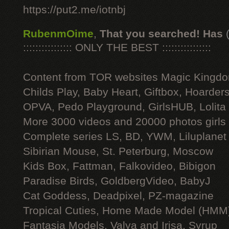
https://put2.me/iotnbj
RubenmOime
,
That you searched! Has
:::::::::::::::: ONLY THE BEST ::::::::::::::::
Content from TOR websites Magic Kingdo
Childs Play, Baby Heart, Giftbox, Hoarders
OPVA, Pedo Playground, GirlsHUB, Lolita 
More 3000 videos and 20000 photos girls
Complete series LS, BD, YWM, Liluplanet
Sibirian Mouse, St. Peterburg, Moscow
Kids Box, Fattman, Falkovideo, Bibigon
Paradise Birds, GoldbergVideo, BabyJ
Cat Goddess, Deadpixel, PZ-magazine
Tropical Cuties, Home Made Model (HMM
Fantasia Models, Valya and Irisa, Syrup