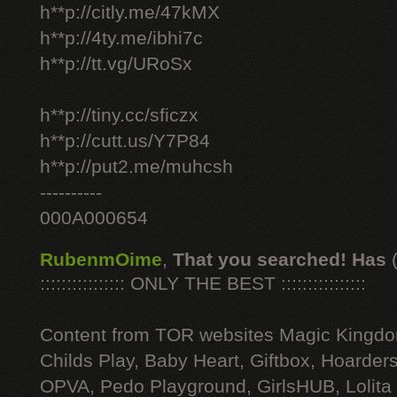
h**p://citly.me/47kMX
h**p://4ty.me/ibhi7c
h**p://tt.vg/URoSx
h**p://tiny.cc/sficzx
h**p://cutt.us/Y7P84
h**p://put2.me/muhcsh
----------
000A000654
RubenmOime
,
That you searched! Has
:::::::::::::::: ONLY THE BEST ::::::::::::::::
Content from TOR websites Magic Kingdo
Childs Play, Baby Heart, Giftbox, Hoarders
OPVA, Pedo Playground, GirlsHUB, Lolita 