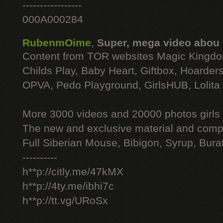
-----------------
000A000284
RubenmOime
,
Super, mega video abou
Content from TOR websites Magic Kingdo
Childs Play, Baby Heart, Giftbox, Hoarders
OPVA, Pedo Playground, GirlsHUB, Lolita 
More 3000 videos and 20000 photos girls
The new and exclusive material and compl
Full Siberian Mouse, Bibigon, Syrup, Bura
----------
h**p://citly.me/47kMX
h**p://4ty.me/ibhi7c
h**p://tt.vg/URoSx