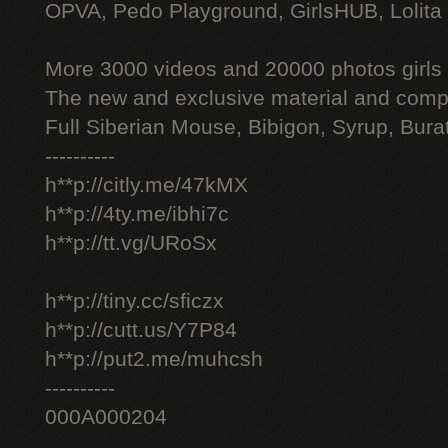
OPVA, Pedo Playground, GirlsHUB, Lolita 
More 3000 videos and 20000 photos girls
The new and exclusive material and compl
Full Siberian Mouse, Bibigon, Syrup, Bura
----------
h**p://citly.me/47kMX
h**p://4ty.me/ibhi7c
h**p://tt.vg/URoSx
h**p://tiny.cc/sficzx
h**p://cutt.us/Y7P84
h**p://put2.me/muhcsh
----------
000A000204