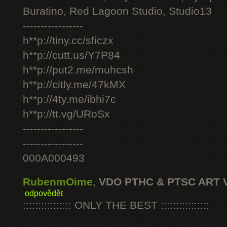
Buratino, Red Lagoon Studio, Studio13
-----------------
h**p://tiny.cc/sficzx
h**p://cutt.us/Y7P84
h**p://put2.me/muhcsh
h**p://citly.me/47kMX
h**p://4ty.me/ibhi7c
h**p://tt.vg/URoSx
-----------------
-----------------
000A000493
RubenmOime
,
VDO PTHC & PTSC ART 
odpovědět
:::::::::::::::: ONLY THE BEST ::::::::::::::::