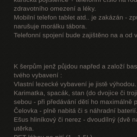
zdravotního omezení a léky.
Mobilní telefon tablet atd.. je zakázán - 
narušuje morálku tábora.
Telefonní spojení bude zajištěno na a od 
K šerpům jenž půjdou napřed a založí b
tvého vybavení :
Vlastní lezecké vybavení je jistě výhodou.
Karimatka, spacák, stan (do dvojice či troj
sebou - při předávání dětí ho maximálně 
Čelovka - plně nabitá či s náhradní baterií
Ešus hliníkový či nerez - dvoudílný (dvě n
utěrka.