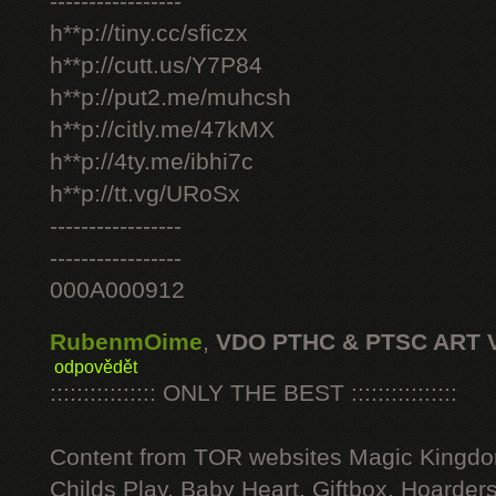
-----------------
h**p://tiny.cc/sficzx
h**p://cutt.us/Y7P84
h**p://put2.me/muhcsh
h**p://citly.me/47kMX
h**p://4ty.me/ibhi7c
h**p://tt.vg/URoSx
-----------------
-----------------
000A000912
RubenmOime
,
VDO PTHC & PTSC ART 
odpovědět
:::::::::::::::: ONLY THE BEST ::::::::::::::::
Content from TOR websites Magic Kingdo
Childs Play, Baby Heart, Giftbox, Hoarders