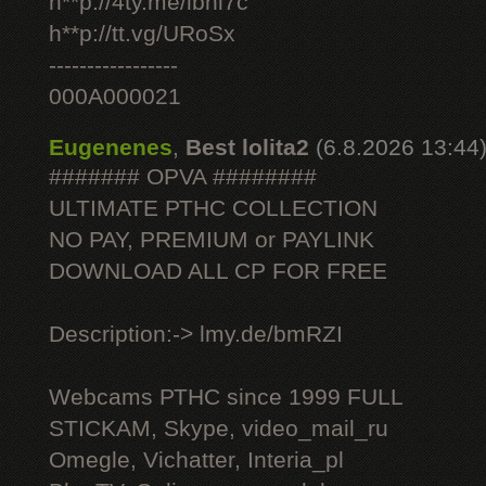
h**p://4ty.me/ibhi7c
h**p://tt.vg/URoSx
-----------------
000A000021
Eugenenes
,
Best lolita2
(6.8.2026 13:44
####### OPVA ########
ULTIMATE РТНС COLLECTION
NO PAY, PREMIUM or PAYLINK
DOWNLOAD ALL СР FOR FREE
Description:-> lmy.de/bmRZI
Webcams РТНС since 1999 FULL
STICKAM, Skype, video_mail_ru
Omegle, Vichatter, Interia_pl