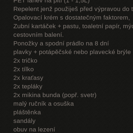
PET láhev na pití (1 - 1,5L)
Repelent jenž použiješ před výpravou do 
Opalovací krém s dostatečným faktorem,
Zubní kartáček + pastu, toaletní papír, mý
cestovním balení.
Ponožky a spodní prádlo na 8 dní
plavky + potápěčské nebo plavecké brýle
2x tričko
2x tílko
2x kraťasy
2x tepláky
2x mikina bunda (popř. svetr)
malý ručník a osuška
pláštěnka
sandály
obuv na lezení