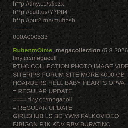
h**p://tiny.cc/sficzx
h**p://cutt.us/Y7P84
h**p://put2.me/muhcsh
----------
000A000533
RubenmOime
,
megacollection
(5.8.2026
tiny.cc/megacoll
PTHC COLLECTION PHOTO IMAGE VID
SITERIPS FORUM SITE MORE 4000 GB
HOARDERS HELL BABY HEARTS OPVA
= REGULAR UPDATE
==== tiny.cc/megacoll
= REGULAR UPDATE
GIRLSHUB LS BD YWM FALKOVIDEO
BIBIGON PJK KDV RBV BURATINO