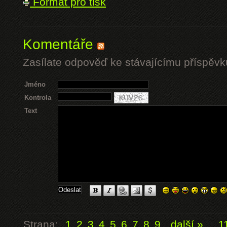
Formát pro tisk
Komentáře
Zasílate odpověď ke stávajícímu příspěvk
Jméno
Kontrola
Text
Strana:
1
2
3
4
5
6
7
8
9
další »
...
1