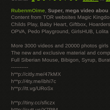
RubenmOime
,
Super, mega video abou
Content from TOR websites Magic Kingdo
Childs Play, Baby Heart, Giftbox, Hoarders
OPVA, Pedo Playground, GirlsHUB, Lolita 
More 3000 videos and 20000 photos girls
The new and exclusive material and compl
Full Siberian Mouse, Bibigon, Syrup, Bura
----------
h**p://citly.me/47kMX
h**p://4ty.me/ibhi7c
h**p://tt.vg/URoSx
h**p://tiny.cc/sficzx
h**p://cutt.us/Y7P84