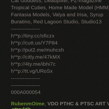
Cat Goddess, Deadpixel, PZ-magazine
Tropical Cuties, Home Made Model (HMM
Fantasia Models, Valya and Irisa, Syrup
Buratino, Red Lagoon Studio, Studio13
-----------------
h**p://tiny.cc/sficzx
h**p://cutt.us/Y7P84
h**p://put2.me/muhcsh
h**p://citly.me/47kMX
h**p://4ty.me/ibhi7c
h**p://tt.vg/URoSx
-----------------
-----------------
000A000054
RubenmOime
,
VDO PTHC & PTSC ART 