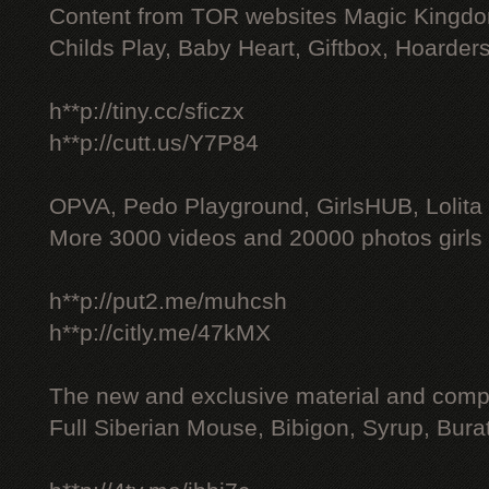
Content from TOR websites Magic Kingdo
Childs Play, Baby Heart, Giftbox, Hoarders
h**p://tiny.cc/sficzx
h**p://cutt.us/Y7P84
OPVA, Pedo Playground, GirlsHUB, Lolita 
More 3000 videos and 20000 photos girls
h**p://put2.me/muhcsh
h**p://citly.me/47kMX
The new and exclusive material and compl
Full Siberian Mouse, Bibigon, Syrup, Bura