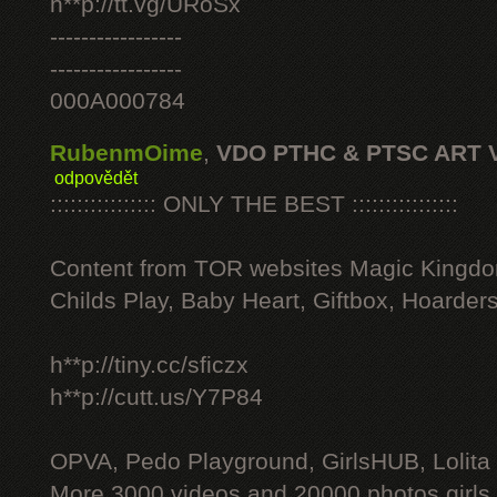
h**p://tt.vg/URoSx
-----------------
-----------------
000A000784
RubenmOime
,
VDO PTHC & PTSC ART 
odpovědět
:::::::::::::::: ONLY THE BEST ::::::::::::::::
Content from TOR websites Magic Kingdo
Childs Play, Baby Heart, Giftbox, Hoarders
h**p://tiny.cc/sficzx
h**p://cutt.us/Y7P84
OPVA, Pedo Playground, GirlsHUB, Lolita 
More 3000 videos and 20000 photos girls