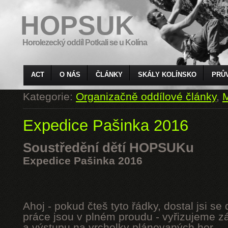
HOPSUK
Horolezecký oddíl Potkali se u Kolína
ACT
O NÁS
ČLÁNKY
SKÁLY KOLÍNSKO
PRŮ
Kategorie:
Organizačně oddílové články
,
M
Expedice Pašinka 2016
Soustředění dětí HOPSUKu
Expedice Pašinka 2016
Ahoj - pokud čteš tyto řádky, dostal jsi s
práce jsou v plném proudu - vyřizujeme z
a výstupu na vrcholky plánovaných hor.