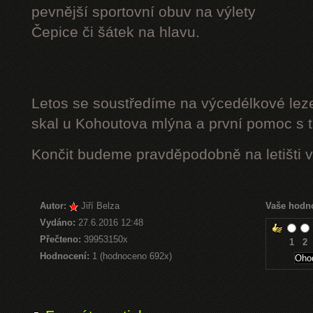
pevnější sportovní obuv na výlety
Čepice či šátek na hlavu.
Letos se soustředíme na výcedélkové leze
skal u Kohoutova mlýna a první pomoc s t
Končit budeme pravděpodobně na letišti v
Autor:
Jiří Belza
Vaše hodn
Vydáno:
27.6.2016 12:48
Přečteno:
39953150x
1
2
Hodnocení:
1 (hodnoceno 692x)