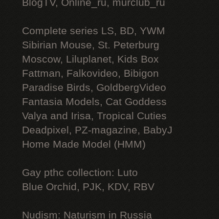
BlogTV, Online_ru, murclub_ru
Complete series LS, BD, YWM
Sibirian Mouse, St. Peterburg
Moscow, Liluplanet, Kids Box
Fattman, Falkovideo, Bibigon
Paradise Birds, GoldbergVideo
Fantasia Models, Cat Goddess
Valya and Irisa, Tropical Cuties
Deadpixel, PZ-magazine, BabyJ
Home Made Model (HMM)
Gay рthс collection: Luto
Blue Orchid, PJK, KDV, RBV
Nudism: Naturism in Russia