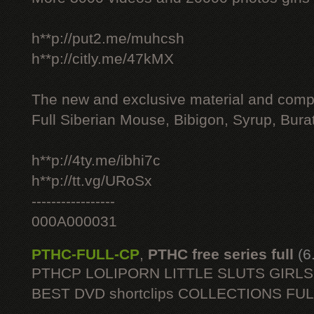
h**p://put2.me/muhcsh
h**p://citly.me/47kMX
The new and exclusive material and compl
Full Siberian Mouse, Bibigon, Syrup, Bura
h**p://4ty.me/ibhi7c
h**p://tt.vg/URoSx
-----------------
000A000031
PTHC-FULL-CP
,
PTHC free series full
(6
PTHCP LOLIPORN LITTLE SLUTS GIRL
BEST DVD shortclips COLLECTIONS FU