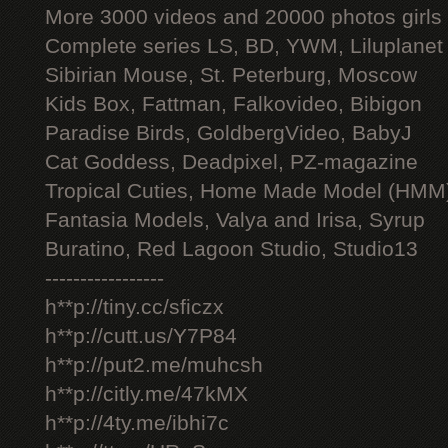
More 3000 videos and 20000 photos girls
Complete series LS, BD, YWM, Liluplanet
Sibirian Mouse, St. Peterburg, Moscow
Kids Box, Fattman, Falkovideo, Bibigon
Paradise Birds, GoldbergVideo, BabyJ
Cat Goddess, Deadpixel, PZ-magazine
Tropical Cuties, Home Made Model (HMM
Fantasia Models, Valya and Irisa, Syrup
Buratino, Red Lagoon Studio, Studio13
-----------------
h**p://tiny.cc/sficzx
h**p://cutt.us/Y7P84
h**p://put2.me/muhcsh
h**p://citly.me/47kMX
h**p://4ty.me/ibhi7c