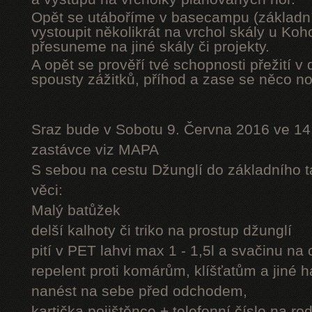
Opět se utáboříme v basecampu (základní
vystoupit několikrát na vrchol skály u Ko
přesuneme na jiné skály či projekty.
A opět se prověří tvé schopnosti přežití v 
spousty zážitků, příhod a zase se něco n
Sraz bude v Sobotu 9. Června 2016 ve 14
zastávce viz MAPA
S sebou na cestu Džunglí do základního tá
věci:
Malý batůžek
delší kalhoty či triko na prostup džunglí
pití v PET lahvi max 1 - 1,5l a svačinu na
repelent proti komárům, klíšťatům a jiné 
nanést na sebe před odchodem,
kartička pojištěnce + telefonní číslo na rod