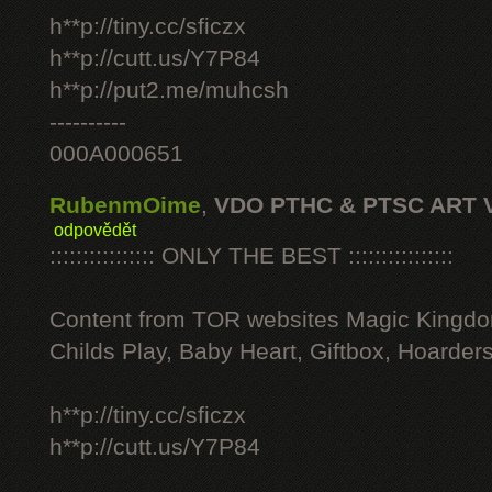
h**p://tiny.cc/sficzx
h**p://cutt.us/Y7P84
h**p://put2.me/muhcsh
----------
000A000651
RubenmOime
,
VDO PTHC & PTSC ART 
odpovědět
:::::::::::::::: ONLY THE BEST ::::::::::::::::
Content from TOR websites Magic Kingdo
Childs Play, Baby Heart, Giftbox, Hoarders
h**p://tiny.cc/sficzx
h**p://cutt.us/Y7P84