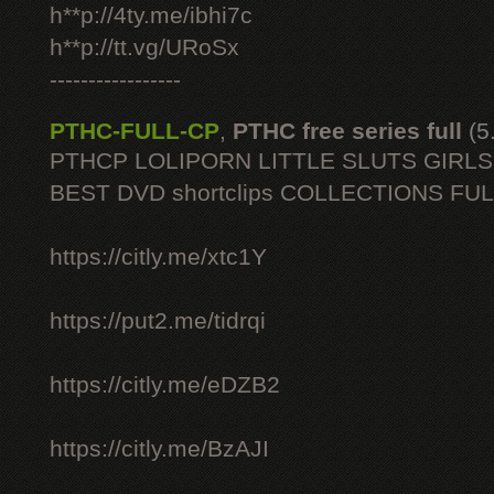
h**p://4ty.me/ibhi7c
h**p://tt.vg/URoSx
-----------------
PTHC-FULL-CP
,
PTHC free series full
(5
PTHCP LOLIPORN LITTLE SLUTS GIRL
BEST DVD shortclips COLLECTIONS FU
https://citly.me/xtc1Y
https://put2.me/tidrqi
https://citly.me/eDZB2
https://citly.me/BzAJI