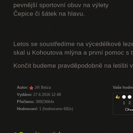
pevnější sportovní obuv na výlety
Čepice či šátek na hlavu.
Letos se soustředíme na výcedélkové leze
skal u Kohoutova mlýna a první pomoc s t
Končit budeme pravděpodobně na letišti v
Autor:
Jiří Belza
Vaše hodn
Vydáno:
27.6.2016 12:48
Přečteno:
39923664x
1
2
Hodnocení:
1 (hodnoceno 692x)