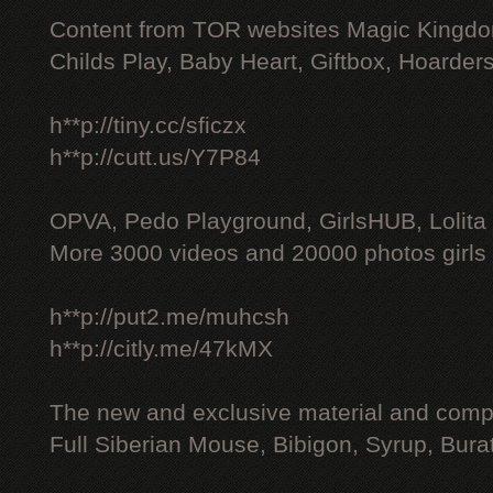
Content from TOR websites Magic Kingdo
Childs Play, Baby Heart, Giftbox, Hoarders
h**p://tiny.cc/sficzx
h**p://cutt.us/Y7P84
OPVA, Pedo Playground, GirlsHUB, Lolita 
More 3000 videos and 20000 photos girls
h**p://put2.me/muhcsh
h**p://citly.me/47kMX
The new and exclusive material and compl
Full Siberian Mouse, Bibigon, Syrup, Bura