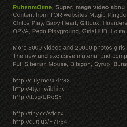
RubenmOime
,
Super, mega video abou
Content from TOR websites Magic Kingdo
Childs Play, Baby Heart, Giftbox, Hoarders
OPVA, Pedo Playground, GirlsHUB, Lolita 
More 3000 videos and 20000 photos girls
The new and exclusive material and compl
Full Siberian Mouse, Bibigon, Syrup, Bura
----------
h**p://citly.me/47kMX
h**p://4ty.me/ibhi7c
h**p://tt.vg/URoSx
h**p://tiny.cc/sficzx
h**p://cutt.us/Y7P84