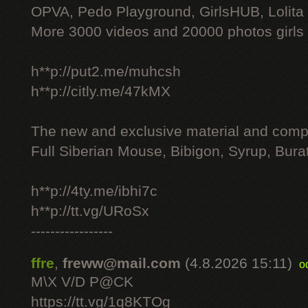
OPVA, Pedo Playground, GirlsHUB, Lolita 
More 3000 videos and 20000 photos girls
h**p://put2.me/muhcsh
h**p://citly.me/47kMX
The new and exclusive material and compl
Full Siberian Mouse, Bibigon, Syrup, Bura
h**p://4ty.me/ibhi7c
h**p://tt.vg/URoSx
-----------------
ffre
,
freww@mail.com
(4.8.2026 15:11)
o
M\X V/D P@CK
https://tt.vg/1q8KTOg