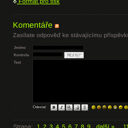
Formát pro tisk
Komentáře
Zasílate odpověď ke stávajícímu příspěvk
Jméno
Kontrola
Text
Strana:
1
2
3
4
5
6
7
8
9
další »
...
1