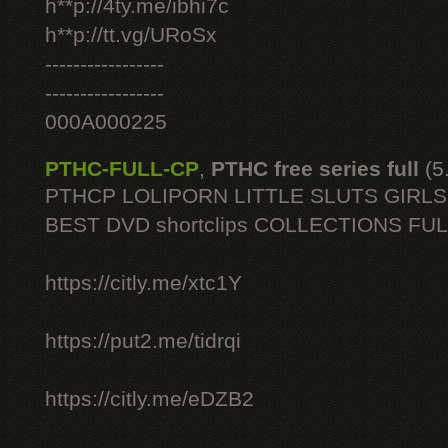
h**p://4ty.me/ibhi7c
h**p://tt.vg/URoSx
-----------------
-----------------
000A000225
PTHC-FULL-CP
,
PTHC free series full
(5
PTHCP LOLIPORN LITTLE SLUTS GIRL
BEST DVD shortclips COLLECTIONS FU
https://citly.me/xtc1Y
https://put2.me/tidrqi
https://citly.me/eDZB2