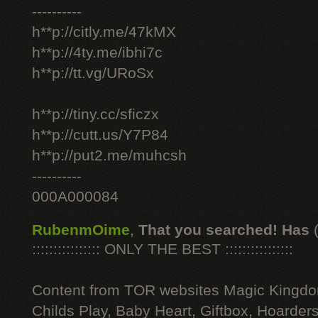
----------
h**p://citly.me/47kMX
h**p://4ty.me/ibhi7c
h**p://tt.vg/URoSx
h**p://tiny.cc/sficzx
h**p://cutt.us/Y7P84
h**p://put2.me/muhcsh
----------
000A000084
RubenmOime
,
That you searched! Has
:::::::::::::::: ONLY THE BEST ::::::::::::::::
Content from TOR websites Magic Kingdo
Childs Play, Baby Heart, Giftbox, Hoarders