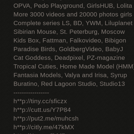
OPVA, Pedo Playground, GirlsHUB, Lolita 
More 3000 videos and 20000 photos girls
Complete series LS, BD, YWM, Liluplanet
Sibirian Mouse, St. Peterburg, Moscow
Kids Box, Fattman, Falkovideo, Bibigon
Paradise Birds, GoldbergVideo, BabyJ
Cat Goddess, Deadpixel, PZ-magazine
Tropical Cuties, Home Made Model (HMM
Fantasia Models, Valya and Irisa, Syrup
Buratino, Red Lagoon Studio, Studio13
-----------------
h**p://tiny.cc/sficzx
h**p://cutt.us/Y7P84
h**p://put2.me/muhcsh
h**p://citly.me/47kMX