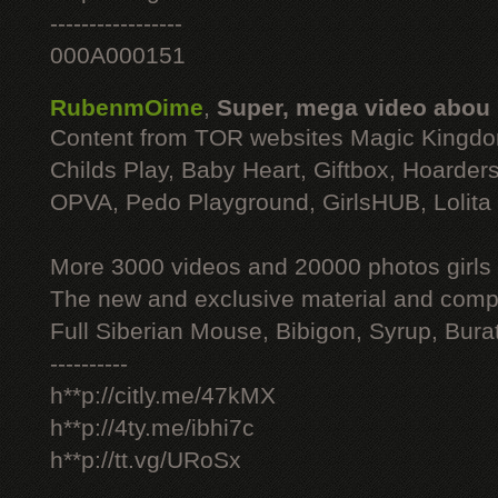
-----------------
000A000151
RubenmOime
,
Super, mega video abou
Content from TOR websites Magic Kingdo
Childs Play, Baby Heart, Giftbox, Hoarders
OPVA, Pedo Playground, GirlsHUB, Lolita 
More 3000 videos and 20000 photos girls
The new and exclusive material and compl
Full Siberian Mouse, Bibigon, Syrup, Bura
----------
h**p://citly.me/47kMX
h**p://4ty.me/ibhi7c
h**p://tt.vg/URoSx