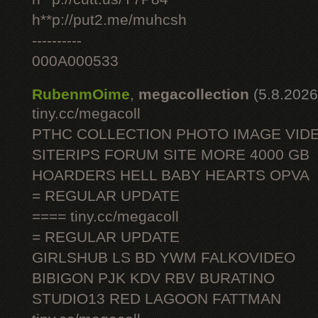
h**p://put2.me/muhcsh
----------
000A000533
RubenmOime
,
megacollection
(5.8.2026
tiny.cc/megacoll
PTHC COLLECTION PHOTO IMAGE VID
SITERIPS FORUM SITE MORE 4000 GB
HOARDERS HELL BABY HEARTS OPVA
= REGULAR UPDATE
==== tiny.cc/megacoll
= REGULAR UPDATE
GIRLSHUB LS BD YWM FALKOVIDEO
BIBIGON PJK KDV RBV BURATINO
STUDIO13 RED LAGOON FATTMAN