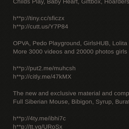
Childs Play, Baby Heart, Giftbox, Hoarders
h**p://tiny.cc/sficzx
h**p://cutt.us/Y7P84
OPVA, Pedo Playground, GirlsHUB, Lolita 
More 3000 videos and 20000 photos girls
h**p://put2.me/muhcsh
h**p://citly.me/47kMX
The new and exclusive material and compl
Full Siberian Mouse, Bibigon, Syrup, Bura
h**p://4ty.me/ibhi7c
h**p://tt.vg/URoSx