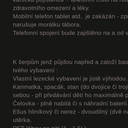
zdravotního omezení a léky.
Mobilní telefon tablet atd.. je zakázán - 
narušuje morálku tábora.
Telefonní spojení bude zajištěno na a od 
K šerpům jenž půjdou napřed a založí b
tvého vybavení :
Vlastní lezecké vybavení je jistě výhodou.
Karimatka, spacák, stan (do dvojice či troj
sebou - při předávání dětí ho maximálně 
Čelovka - plně nabitá či s náhradní baterií
Ešus hliníkový či nerez - dvoudílný (dvě n
utěrka.