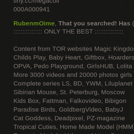
tiny.cc/megacoll
000A000941
RubenmOime
,
That you searched! Has
:::::::::::::::: ONLY THE BEST ::::::::::::::::
Content from TOR websites Magic Kingdo
Childs Play, Baby Heart, Giftbox, Hoarders
OPVA, Pedo Playground, GirlsHUB, Lolita 
More 3000 videos and 20000 photos girls
Complete series LS, BD, YWM, Liluplanet
Sibirian Mouse, St. Peterburg, Moscow
Kids Box, Fattman, Falkovideo, Bibigon
Paradise Birds, GoldbergVideo, BabyJ
Cat Goddess, Deadpixel, PZ-magazine
Tropical Cuties, Home Made Model (HMM