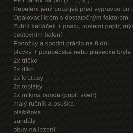
PET láhev na pití (1 - 1,5L)
Repelent jenž použiješ před výpravou do 
Opalovací krém s dostatečným faktorem,
Zubní kartáček + pastu, toaletní papír, mý
cestovním balení.
Ponožky a spodní prádlo na 8 dní
plavky + potápěčské nebo plavecké brýle
2x tričko
2x tílko
2x kraťasy
2x tepláky
2x mikina bunda (popř. svetr)
malý ručník a osuška
pláštěnka
sandály
obuv na lezení