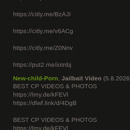
https://citly.me/BzAJI
https://citly.me/v6ACg
https://citly.me/Z0Nnv
https://put2.me/iotnbj
New-child-Porn
,
Jailbait Video
(5.8.2026
BEST CP VIDEOS & PHOTOS
https://lmy.de/kFEVl
https://dlwf.link/d/4DgB
BEST CP VIDEOS & PHOTOS
https://lmy.de/kFEVl