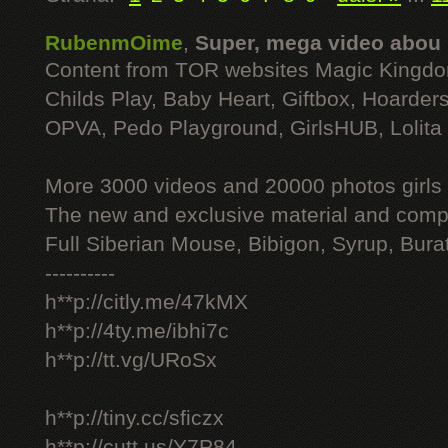
RubenmOime
,
Super, mega video abou
Content from TOR websites Magic Kingdo
Childs Play, Baby Heart, Giftbox, Hoarders
OPVA, Pedo Playground, GirlsHUB, Lolita 
More 3000 videos and 20000 photos girls
The new and exclusive material and compl
Full Siberian Mouse, Bibigon, Syrup, Bura
----------
h**p://citly.me/47kMX
h**p://4ty.me/ibhi7c
h**p://tt.vg/URoSx
h**p://tiny.cc/sficzx
h**p://cutt.us/Y7P84