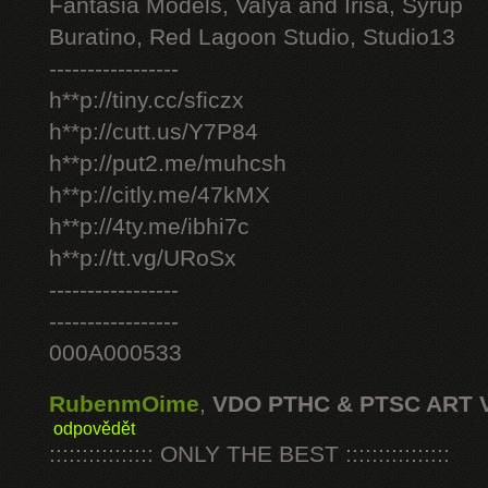
Fantasia Models, Valya and Irisa, Syrup
Buratino, Red Lagoon Studio, Studio13
-----------------
h**p://tiny.cc/sficzx
h**p://cutt.us/Y7P84
h**p://put2.me/muhcsh
h**p://citly.me/47kMX
h**p://4ty.me/ibhi7c
h**p://tt.vg/URoSx
-----------------
-----------------
000A000533
RubenmOime
,
VDO PTHC & PTSC ART 
odpovědět
:::::::::::::::: ONLY THE BEST ::::::::::::::::