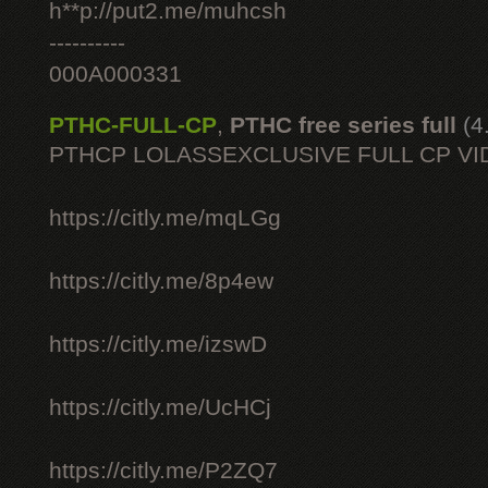
h**p://put2.me/muhcsh
----------
000A000331
PTHC-FULL-CP
,
PTHC free series full
(4
PTHCP LOLASSEXCLUSIVE FULL CP VI
https://citly.me/mqLGg
https://citly.me/8p4ew
https://citly.me/izswD
https://citly.me/UcHCj
https://citly.me/P2ZQ7