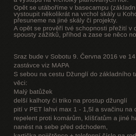
Opět se utáboříme v basecampu (základní
vystoupit několikrát na vrchol skály u Ko
přesuneme na jiné skály či projekty.
A opět se prověří tvé schopnosti přežití v 
spousty zážitků, příhod a zase se něco n
Sraz bude v Sobotu 9. Června 2016 ve 14
zastávce viz MAPA
S sebou na cestu Džunglí do základního tá
věci:
Malý batůžek
delší kalhoty či triko na prostup džunglí
pití v PET lahvi max 1 - 1,5l a svačinu na
repelent proti komárům, klíšťatům a jiné 
nanést na sebe před odchodem,
kartička pojištěnce + telefonní číslo na rod