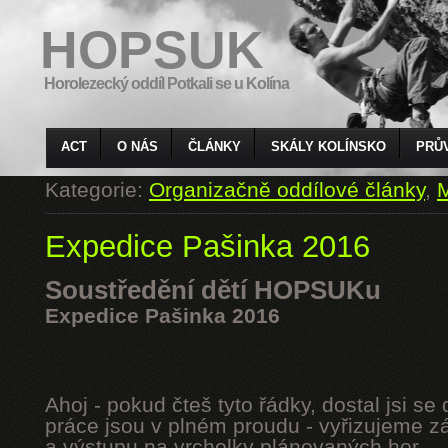
HOPSUK
Horolezecký oddíl Potkali se u Kolína
ACT
O NÁS
ČLÁNKY
SKÁLY KOLÍNSKO
PRŮ
Kategorie:
Organizačně oddílové články
,
M
Expedice Pašinka 2016
Soustředění dětí HOPSUKu
Expedice Pašinka 2016
Ahoj - pokud čteš tyto řádky, dostal jsi s
práce jsou v plném proudu - vyřizujeme z
a výstupu na vrcholky plánovaných hor.