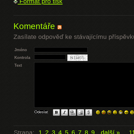
Formát pro tisk
Komentáře
Zasílate odpověď ke stávajícímu příspěvk
Jméno
Kontrola
Text
Strana:
1
2
3
4
5
6
7
8
9
další »
...
1