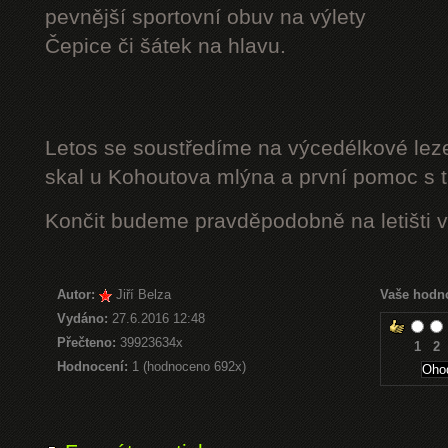
pevnější sportovní obuv na výlety
Čepice či šátek na hlavu.
Letos se soustředíme na výcedélkové leze
skal u Kohoutova mlýna a první pomoc s t
Končit budeme pravděpodobně na letišti v
Autor:
Jiří Belza
Vaše hodn
Vydáno:
27.6.2016 12:48
Přečteno:
39923634x
1
2
Hodnocení:
1 (hodnoceno 692x)