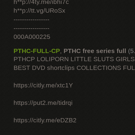
h**p://4ty.me/ibhi7c
h**p://tt.vg/URoSx
-----------------
-----------------
000A000225
PTHC-FULL-CP
,
PTHC free series full
(5
PTHCP LOLIPORN LITTLE SLUTS GIRL
BEST DVD shortclips COLLECTIONS FU
https://citly.me/xtc1Y
https://put2.me/tidrqi
https://citly.me/eDZB2