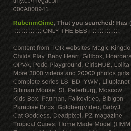
tiny.cc/megacoll
000A000941
RubenmOime
,
That you searched! Has
:::::::::::::::: ONLY THE BEST ::::::::::::::::
Content from TOR websites Magic Kingdo
Childs Play, Baby Heart, Giftbox, Hoarders
OPVA, Pedo Playground, GirlsHUB, Lolita 
More 3000 videos and 20000 photos girls
Complete series LS, BD, YWM, Liluplanet
Sibirian Mouse, St. Peterburg, Moscow
Kids Box, Fattman, Falkovideo, Bibigon
Paradise Birds, GoldbergVideo, BabyJ
Cat Goddess, Deadpixel, PZ-magazine
Tropical Cuties, Home Made Model (HMM