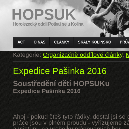
HOPSUK
Horolezecký oddíl Potkali se u Kolína
ACT
O NÁS
ČLÁNKY
SKÁLY KOLÍNSKO
PRŮ
Kategorie:
Organizačně oddílové články
,
M
Expedice Pašinka 2016
Soustředění dětí HOPSUKu
Expedice Pašinka 2016
Ahoj - pokud čteš tyto řádky, dostal jsi s
práce jsou v plném proudu - vyřizujeme z
a výstupu na vrcholky plánovaných hor.