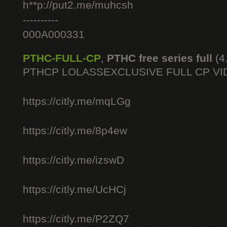
h**p://put2.me/muhcsh
----------
000A000331
PTHC-FULL-CP
,
PTHC free series full
(4
PTHCP LOLASSEXCLUSIVE FULL CP VI
https://citly.me/mqLGg
https://citly.me/8p4ew
https://citly.me/izswD
https://citly.me/UcHCj
https://citly.me/P2ZQ7