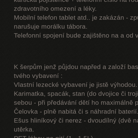
zdravotního omezení a léky.
Mobilní telefon tablet atd.. je zakázán - 
narušuje morálku tábora.
Telefonní spojení bude zajištěno na a od 
K šerpům jenž půjdou napřed a založí b
tvého vybavení :
Vlastní lezecké vybavení je jistě výhodou.
Karimatka, spacák, stan (do dvojice či troj
sebou - při předávání dětí ho maximálně 
Čelovka - plně nabitá či s náhradní baterií
Ešus hliníkový či nerez - dvoudílný (dvě n
utěrka.