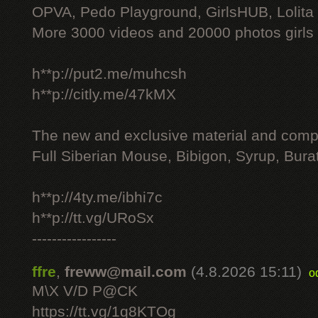
OPVA, Pedo Playground, GirlsHUB, Lolita 
More 3000 videos and 20000 photos girls
h**p://put2.me/muhcsh
h**p://citly.me/47kMX
The new and exclusive material and compl
Full Siberian Mouse, Bibigon, Syrup, Bura
h**p://4ty.me/ibhi7c
h**p://tt.vg/URoSx
-----------------
ffre
,
freww@mail.com
(4.8.2026 15:11)
o
M\X V/D P@CK
https://tt.vg/1q8KTOg