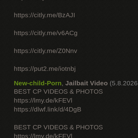
https://citly.me/BzAJI
https://citly.me/v6ACg
https://citly.me/Z0Nnv
https://put2.me/iotnbj
New-child-Porn
,
Jailbait Video
(5.8.2026
BEST CP VIDEOS & PHOTOS
https://lmy.de/kFEVl
https://dlwf.link/d/4DgB
BEST CP VIDEOS & PHOTOS
https://lmy.de/kFEVl