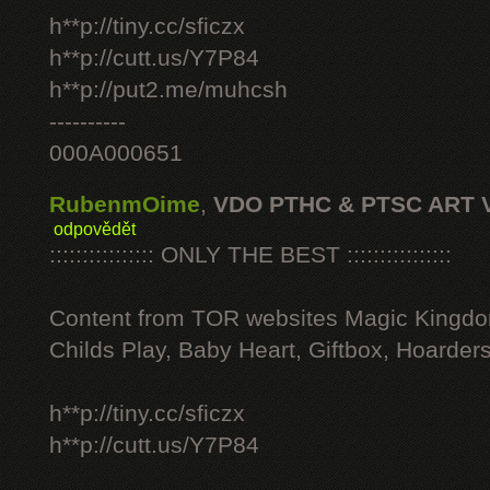
h**p://tiny.cc/sficzx
h**p://cutt.us/Y7P84
h**p://put2.me/muhcsh
----------
000A000651
RubenmOime
,
VDO PTHC & PTSC ART 
odpovědět
:::::::::::::::: ONLY THE BEST ::::::::::::::::
Content from TOR websites Magic Kingdo
Childs Play, Baby Heart, Giftbox, Hoarders
h**p://tiny.cc/sficzx
h**p://cutt.us/Y7P84