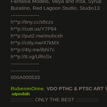
Fantasia Models, Valya and Irisa, Syrup
Buratino, Red Lagoon Studio, Studio13
-----------------
h**p://tiny.cc/sficzx
h**p://cutt.us/Y7P84
h**p://put2.me/muhcsh
h**p://citly.me/47kMX
h**p://4ty.me/ibhi7c
h**p://tt.vg/URoSx
-----------------
-----------------
000A000533
RubenmOime
,
VDO PTHC & PTSC ART 
odpovědět
:::::::::::::::: ONLY THE BEST ::::::::::::::::