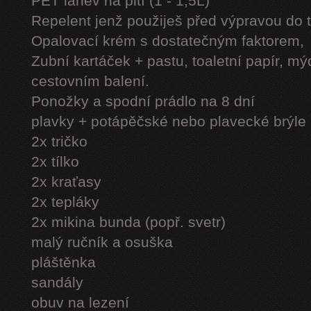
PET láhev na pití (1 - 1,5L)
Repelent jenž použiješ před výpravou do 
Opalovací krém s dostatečným faktorem,
Zubní kartáček + pastu, toaletní papír, mý
cestovním balení.
Ponožky a spodní prádlo na 8 dní
plavky + potápěčské nebo plavecké brýle
2x tričko
2x tílko
2x kraťasy
2x tepláky
2x mikina bunda (popř. svetr)
malý ručník a osuška
pláštěnka
sandály
obuv na lezení