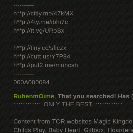
----------
h**p://citly.me/47kMX
h**p://4ty.me/ibhi7c
h**p://tt.vg/URoSx
h**p://tiny.cc/sficzx
h**p://cutt.us/Y7P84
h**p://put2.me/muhcsh
----------
000A000084
RubenmOime
,
That you searched! Has
:::::::::::::::: ONLY THE BEST ::::::::::::::::
Content from TOR websites Magic Kingdo
Childs Play, Baby Heart, Giftbox, Hoarders