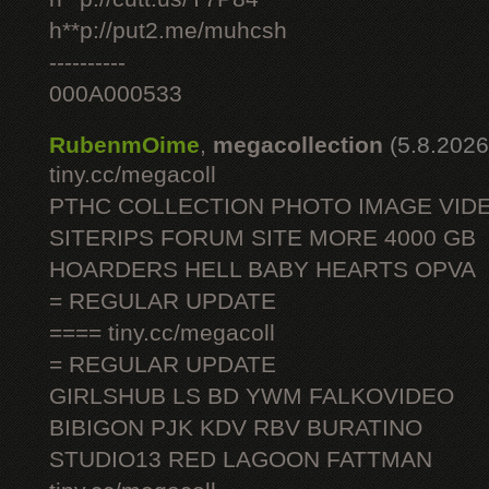
h**p://put2.me/muhcsh
----------
000A000533
RubenmOime
,
megacollection
(5.8.2026
tiny.cc/megacoll
PTHC COLLECTION PHOTO IMAGE VID
SITERIPS FORUM SITE MORE 4000 GB
HOARDERS HELL BABY HEARTS OPVA
= REGULAR UPDATE
==== tiny.cc/megacoll
= REGULAR UPDATE
GIRLSHUB LS BD YWM FALKOVIDEO
BIBIGON PJK KDV RBV BURATINO
STUDIO13 RED LAGOON FATTMAN