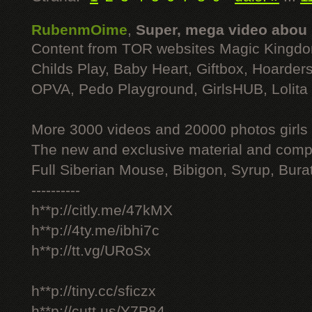
RubenmOime
,
Super, mega video abou
Content from TOR websites Magic Kingdo
Childs Play, Baby Heart, Giftbox, Hoarders
OPVA, Pedo Playground, GirlsHUB, Lolita 
More 3000 videos and 20000 photos girls
The new and exclusive material and compl
Full Siberian Mouse, Bibigon, Syrup, Bura
----------
h**p://citly.me/47kMX
h**p://4ty.me/ibhi7c
h**p://tt.vg/URoSx
h**p://tiny.cc/sficzx
h**p://cutt.us/Y7P84