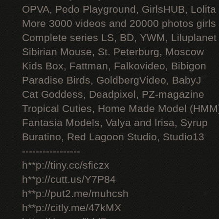
OPVA, Pedo Playground, GirlsHUB, Lolita 
More 3000 videos and 20000 photos girls
Complete series LS, BD, YWM, Liluplanet
Sibirian Mouse, St. Peterburg, Moscow
Kids Box, Fattman, Falkovideo, Bibigon
Paradise Birds, GoldbergVideo, BabyJ
Cat Goddess, Deadpixel, PZ-magazine
Tropical Cuties, Home Made Model (HMM
Fantasia Models, Valya and Irisa, Syrup
Buratino, Red Lagoon Studio, Studio13
-----------------
h**p://tiny.cc/sficzx
h**p://cutt.us/Y7P84
h**p://put2.me/muhcsh
h**p://citly.me/47kMX