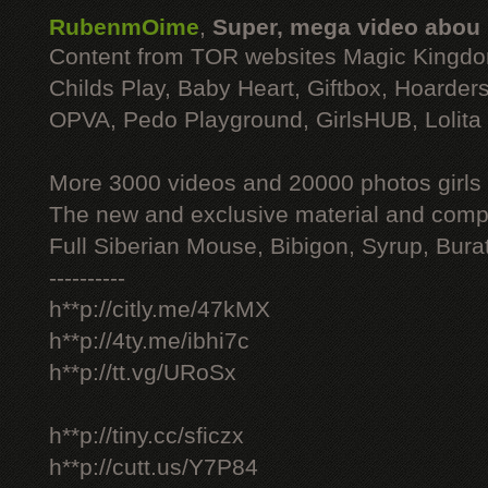
RubenmOime
,
Super, mega video abou
Content from TOR websites Magic Kingdo
Childs Play, Baby Heart, Giftbox, Hoarders
OPVA, Pedo Playground, GirlsHUB, Lolita 
More 3000 videos and 20000 photos girls
The new and exclusive material and compl
Full Siberian Mouse, Bibigon, Syrup, Bura
----------
h**p://citly.me/47kMX
h**p://4ty.me/ibhi7c
h**p://tt.vg/URoSx
h**p://tiny.cc/sficzx
h**p://cutt.us/Y7P84