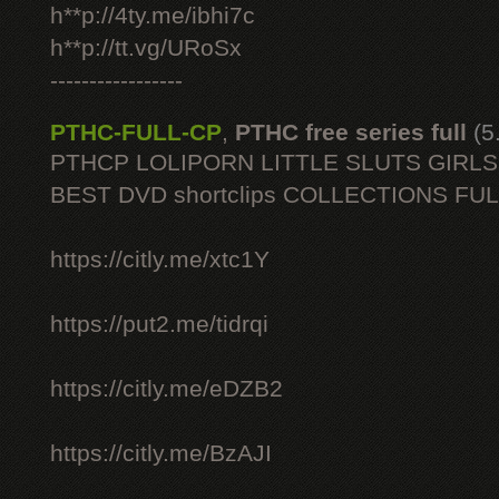
h**p://4ty.me/ibhi7c
h**p://tt.vg/URoSx
-----------------
PTHC-FULL-CP
,
PTHC free series full
(5
PTHCP LOLIPORN LITTLE SLUTS GIRL
BEST DVD shortclips COLLECTIONS FU
https://citly.me/xtc1Y
https://put2.me/tidrqi
https://citly.me/eDZB2
https://citly.me/BzAJI