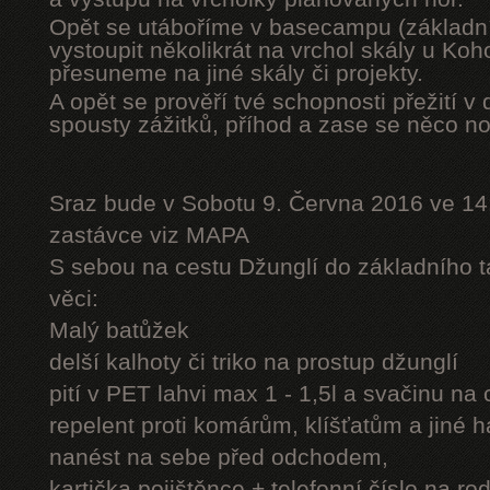
Opět se utáboříme v basecampu (základní
vystoupit několikrát na vrchol skály u Ko
přesuneme na jiné skály či projekty.
A opět se prověří tvé schopnosti přežití v 
spousty zážitků, příhod a zase se něco n
Sraz bude v Sobotu 9. Června 2016 ve 14
zastávce viz MAPA
S sebou na cestu Džunglí do základního tá
věci:
Malý batůžek
delší kalhoty či triko na prostup džunglí
pití v PET lahvi max 1 - 1,5l a svačinu na
repelent proti komárům, klíšťatům a jiné 
nanést na sebe před odchodem,
kartička pojištěnce + telefonní číslo na rod