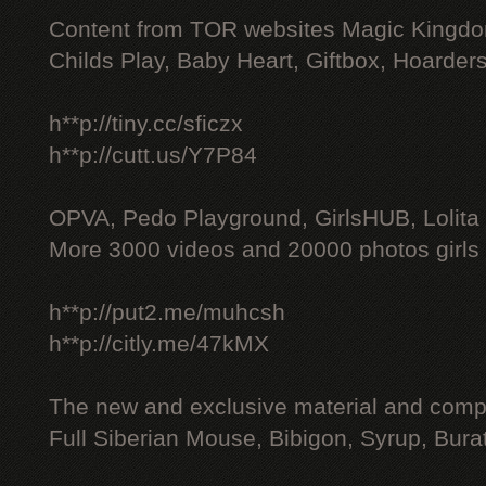
Content from TOR websites Magic Kingdo
Childs Play, Baby Heart, Giftbox, Hoarders
h**p://tiny.cc/sficzx
h**p://cutt.us/Y7P84
OPVA, Pedo Playground, GirlsHUB, Lolita 
More 3000 videos and 20000 photos girls
h**p://put2.me/muhcsh
h**p://citly.me/47kMX
The new and exclusive material and compl
Full Siberian Mouse, Bibigon, Syrup, Bura