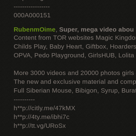
-----------------
000A000151
RubenmOime
,
Super, mega video abou
Content from TOR websites Magic Kingdo
Childs Play, Baby Heart, Giftbox, Hoarders
OPVA, Pedo Playground, GirlsHUB, Lolita 
More 3000 videos and 20000 photos girls
The new and exclusive material and compl
Full Siberian Mouse, Bibigon, Syrup, Bura
----------
h**p://citly.me/47kMX
h**p://4ty.me/ibhi7c
h**p://tt.vg/URoSx