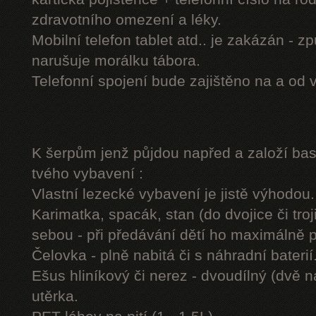
zdravotního omezení a léky.
Mobilní telefon tablet atd.. je zakázán - 
narušuje morálku tábora.
Telefonní spojení bude zajištěno na a od 
K šerpům jenž půjdou napřed a založí b
tvého vybavení :
Vlastní lezecké vybavení je jistě výhodou.
Karimatka, spacák, stan (do dvojice či troj
sebou - při předávání dětí ho maximálně 
Čelovka - plně nabitá či s náhradní baterií
Ešus hliníkový či nerez - dvoudílný (dvě n
utěrka.