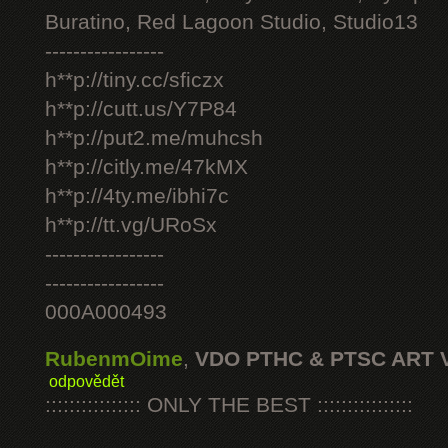
Buratino, Red Lagoon Studio, Studio13
-----------------
h**p://tiny.cc/sficzx
h**p://cutt.us/Y7P84
h**p://put2.me/muhcsh
h**p://citly.me/47kMX
h**p://4ty.me/ibhi7c
h**p://tt.vg/URoSx
-----------------
-----------------
000A000493
RubenmOime
,
VDO PTHC & PTSC ART 
odpovědět
:::::::::::::::: ONLY THE BEST ::::::::::::::::