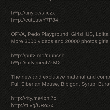
h**p://tiny.cc/sficzx
h**p://cutt.us/Y7P84
OPVA, Pedo Playground, GirlsHUB, Lolita 
More 3000 videos and 20000 photos girls
h**p://put2.me/muhcsh
h**p://citly.me/47kMX
The new and exclusive material and compl
Full Siberian Mouse, Bibigon, Syrup, Bura
h**p://4ty.me/ibhi7c
h**p://tt.vg/URoSx