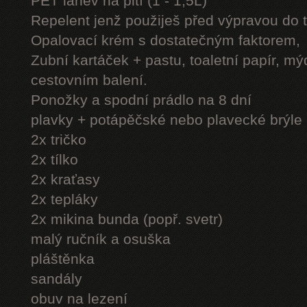
PET láhev na pití (1 - 1,5L)
Repelent jenž použiješ před výpravou do 
Opalovací krém s dostatečným faktorem,
Zubní kartáček + pastu, toaletní papír, mý
cestovním balení.
Ponožky a spodní prádlo na 8 dní
plavky + potápěčské nebo plavecké brýle
2x tričko
2x tílko
2x kraťasy
2x tepláky
2x mikina bunda (popř. svetr)
malý ručník a osuška
pláštěnka
sandály
obuv na lezení