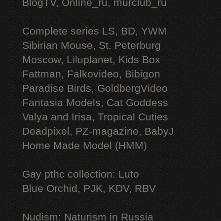
BlogTV, Online_ru, murclub_ru
Complete series LS, BD, YWM
Sibirian Mouse, St. Peterburg
Moscow, Liluplanet, Kids Box
Fattman, Falkovideo, Bibigon
Paradise Birds, GoldbergVideo
Fantasia Models, Cat Goddess
Valya and Irisa, Tropical Cuties
Deadpixel, PZ-magazine, BabyJ
Home Made Model (HMM)
Gay рthс collection: Luto
Blue Orchid, PJK, KDV, RBV
Nudism: Naturism in Russia