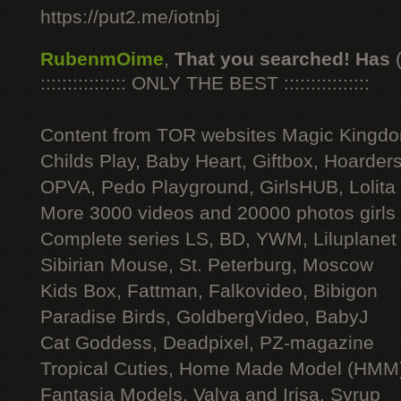
https://put2.me/iotnbj
RubenmOime
,
That you searched! Has
:::::::::::::::: ONLY THE BEST ::::::::::::::::
Content from TOR websites Magic Kingdo
Childs Play, Baby Heart, Giftbox, Hoarders
OPVA, Pedo Playground, GirlsHUB, Lolita 
More 3000 videos and 20000 photos girls
Complete series LS, BD, YWM, Liluplanet
Sibirian Mouse, St. Peterburg, Moscow
Kids Box, Fattman, Falkovideo, Bibigon
Paradise Birds, GoldbergVideo, BabyJ
Cat Goddess, Deadpixel, PZ-magazine
Tropical Cuties, Home Made Model (HMM
Fantasia Models, Valya and Irisa, Syrup