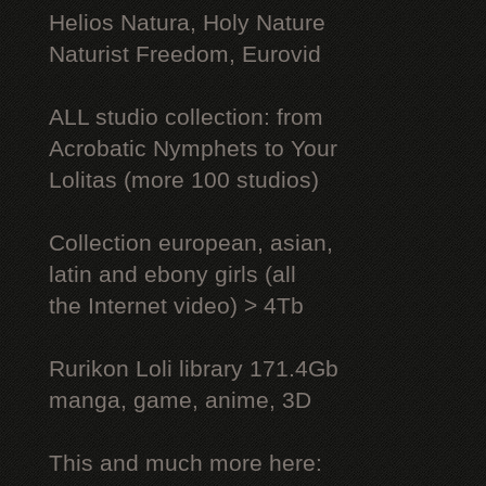
Helios Natura, Holy Nature
Naturist Freedom, Eurovid
ALL studio collection: from
Acrobatic Nymрhеts to Your
Lоlitаs (more 100 studios)
Collection european, asian,
latin and ebony girls (all
the Internet video) > 4Tb
Rurikon Lоli library 171.4Gb
manga, game, anime, 3D
This and much more here: