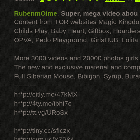
RubenmOime
,
Super, mega video abou
Content from TOR websites Magic Kingdo
Childs Play, Baby Heart, Giftbox, Hoarders
OPVA, Pedo Playground, GirlsHUB, Lolita 
More 3000 videos and 20000 photos girls
The new and exclusive material and compl
Full Siberian Mouse, Bibigon, Syrup, Bura
----------
h**p://citly.me/47kMX
h**p://4ty.me/ibhi7c
h**p://tt.vg/URoSx
h**p://tiny.cc/sficzx
h**p://cutt.us/Y7P84