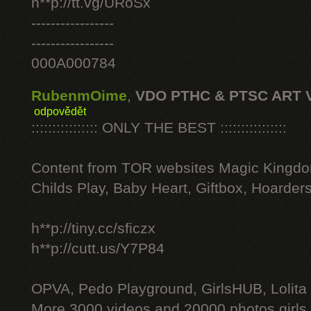
h**p://tt.vg/URoSx
-----------------
-----------------
000A000784
RubenmOime
,
VDO PTHC & PTSC ART 
odpovědět
:::::::::::::::: ONLY THE BEST ::::::::::::::::
Content from TOR websites Magic Kingdo
Childs Play, Baby Heart, Giftbox, Hoarders
h**p://tiny.cc/sficzx
h**p://cutt.us/Y7P84
OPVA, Pedo Playground, GirlsHUB, Lolita 
More 3000 videos and 20000 photos girls