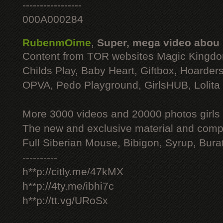
-----------------
000A000284
RubenmOime
,
Super, mega video abou
Content from TOR websites Magic Kingdo
Childs Play, Baby Heart, Giftbox, Hoarders
OPVA, Pedo Playground, GirlsHUB, Lolita 
More 3000 videos and 20000 photos girls
The new and exclusive material and compl
Full Siberian Mouse, Bibigon, Syrup, Bura
----------
h**p://citly.me/47kMX
h**p://4ty.me/ibhi7c
h**p://tt.vg/URoSx