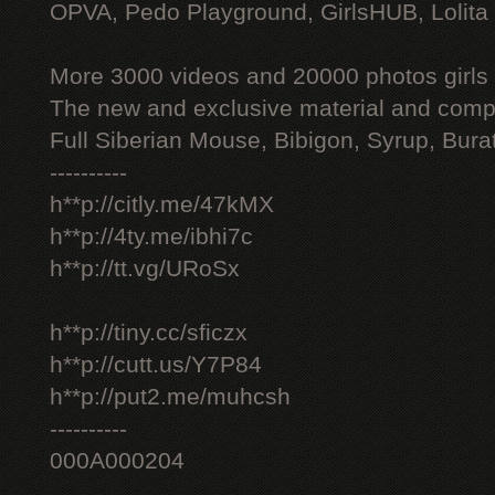
OPVA, Pedo Playground, GirlsHUB, Lolita 
More 3000 videos and 20000 photos girls
The new and exclusive material and compl
Full Siberian Mouse, Bibigon, Syrup, Bura
----------
h**p://citly.me/47kMX
h**p://4ty.me/ibhi7c
h**p://tt.vg/URoSx
h**p://tiny.cc/sficzx
h**p://cutt.us/Y7P84
h**p://put2.me/muhcsh
----------
000A000204