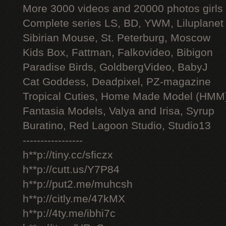
More 3000 videos and 20000 photos girls
Complete series LS, BD, YWM, Liluplanet
Sibirian Mouse, St. Peterburg, Moscow
Kids Box, Fattman, Falkovideo, Bibigon
Paradise Birds, GoldbergVideo, BabyJ
Cat Goddess, Deadpixel, PZ-magazine
Tropical Cuties, Home Made Model (HMM
Fantasia Models, Valya and Irisa, Syrup
Buratino, Red Lagoon Studio, Studio13
-----------------
h**p://tiny.cc/sficzx
h**p://cutt.us/Y7P84
h**p://put2.me/muhcsh
h**p://citly.me/47kMX
h**p://4ty.me/ibhi7c