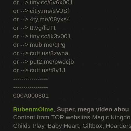
or --> tiny.cc/6v6x001
or --> citly.me/sVJSf
or --> 4ty.me/08yxs4
or --> tt.vg/fiJTt
or --> tiny.cc/ik3v001
or --> mub.me/qPg
or --> cutt.us/3zwna
or --> put2.me/pwdcjb
or --> cutt.us/t8v1J
-----------------
-----------------
000A000801
RubenmOime
,
Super, mega video abou
Content from TOR websites Magic Kingdo
Childs Play, Baby Heart, Giftbox, Hoarders