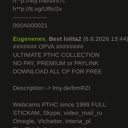
h**p://4ty.me/ibhi7c
h**p://tt.vg/URoSx
-----------------
000A000021
Eugenenes
,
Best lolita2
(6.8.2026 13:44
####### OPVA ########
ULTIMATE РТНС COLLECTION
NO PAY, PREMIUM or PAYLINK
DOWNLOAD ALL СР FOR FREE
Description:-> lmy.de/bmRZI
Webcams РТНС since 1999 FULL
STICKAM, Skype, video_mail_ru
Omegle, Vichatter, Interia_pl