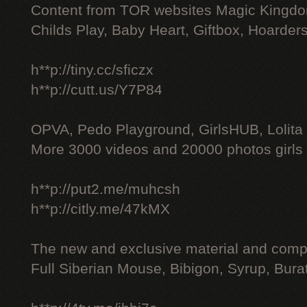
Content from TOR websites Magic Kingdo
Childs Play, Baby Heart, Giftbox, Hoarders
h**p://tiny.cc/sficzx
h**p://cutt.us/Y7P84
OPVA, Pedo Playground, GirlsHUB, Lolita 
More 3000 videos and 20000 photos girls
h**p://put2.me/muhcsh
h**p://citly.me/47kMX
The new and exclusive material and compl
Full Siberian Mouse, Bibigon, Syrup, Bura