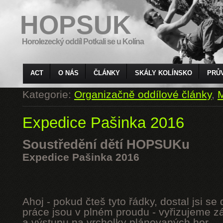
HOPSUK
Horolezecký oddíl Potkali se u Kolína
ACT
O NÁS
ČLÁNKY
SKÁLY KOLÍNSKO
PRŮ
Kategorie:
Organizačně oddílové články
,
M
Expedice Pašinka 2016
Soustředění dětí HOPSUKu
Expedice Pašinka 2016
Ahoj - pokud čteš tyto řádky, dostal jsi s
práce jsou v plném proudu - vyřizujeme z
a výstupu na vrcholky plánovaných hor.