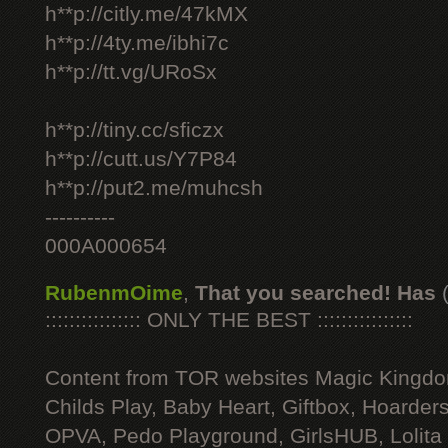
h**p://citly.me/47kMX
h**p://4ty.me/ibhi7c
h**p://tt.vg/URoSx
h**p://tiny.cc/sficzx
h**p://cutt.us/Y7P84
h**p://put2.me/muhcsh
----------
000A000654
RubenmOime
,
That you searched! Has
:::::::::::::::: ONLY THE BEST ::::::::::::::::
Content from TOR websites Magic Kingdo
Childs Play, Baby Heart, Giftbox, Hoarders
OPVA, Pedo Playground, GirlsHUB, Lolita 