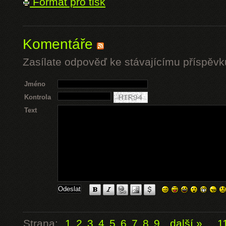
Formát pro tisk
Komentáře
Zasílate odpověď ke stávajícímu příspěvk
Jméno
Kontrola
Text
Strana:
1
2
3
4
5
6
7
8
9
další »
...
1