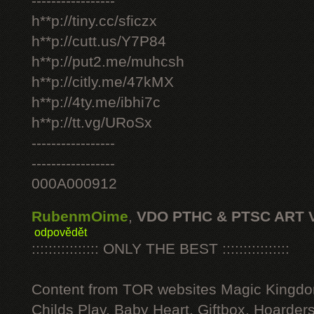
-----------------
h**p://tiny.cc/sficzx
h**p://cutt.us/Y7P84
h**p://put2.me/muhcsh
h**p://citly.me/47kMX
h**p://4ty.me/ibhi7c
h**p://tt.vg/URoSx
-----------------
-----------------
000A000912
RubenmOime
,
VDO PTHC & PTSC ART 
odpovědět
:::::::::::::::: ONLY THE BEST ::::::::::::::::
Content from TOR websites Magic Kingdo
Childs Play, Baby Heart, Giftbox, Hoarders