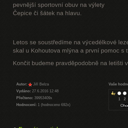
pevnější sportovní obuv na výlety
Čepice či šátek na hlavu.
Letos se soustředíme na výcedélkové leze
skal u Kohoutova mlýna a první pomoc s t
Končit budeme pravděpodobně na letišti v
Autor:
Jiří Belza
Vaše hodn
Vydáno:
27.6.2016 12:48
Přečteno:
39953409x
1
2
Hodnocení:
1 (hodnoceno 692x)