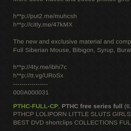
h**p://put2.me/muhcsh
h**p://citly.me/47kMX
The new and exclusive material and compl
Full Siberian Mouse, Bibigon, Syrup, Bura
h**p://4ty.me/ibhi7c
h**p://tt.vg/URoSx
-----------------
000A000031
PTHC-FULL-CP
,
PTHC free series full
(6
PTHCP LOLIPORN LITTLE SLUTS GIRL
BEST DVD shortclips COLLECTIONS FU