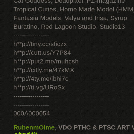
Cat Goddess, Deadpixel, PZ-magazine
Tropical Cuties, Home Made Model (HMM
Fantasia Models, Valya and Irisa, Syrup
Buratino, Red Lagoon Studio, Studio13
-----------------
h**p://tiny.cc/sficzx
h**p://cutt.us/Y7P84
h**p://put2.me/muhcsh
h**p://citly.me/47kMX
h**p://4ty.me/ibhi7c
h**p://tt.vg/URoSx
-----------------
-----------------
000A000054
RubenmOime
,
VDO PTHC & PTSC ART 