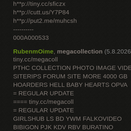
h**p://tiny.cc/sficzx
h**p://cutt.us/Y7P84
h**p://put2.me/muhcsh
----------
000A000533
RubenmOime
,
megacollection
(5.8.2026
tiny.cc/megacoll
PTHC COLLECTION PHOTO IMAGE VID
SITERIPS FORUM SITE MORE 4000 GB
HOARDERS HELL BABY HEARTS OPVA
= REGULAR UPDATE
==== tiny.cc/megacoll
= REGULAR UPDATE
GIRLSHUB LS BD YWM FALKOVIDEO
BIBIGON PJK KDV RBV BURATINO