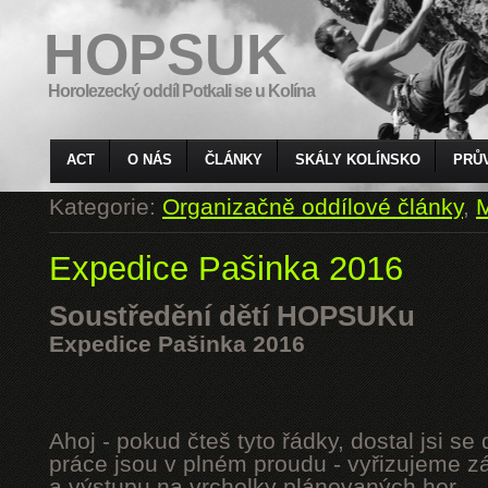
HOPSUK
Horolezecký oddíl Potkali se u Kolína
ACT
O NÁS
ČLÁNKY
SKÁLY KOLÍNSKO
PRŮ
Kategorie:
Organizačně oddílové články
,
M
Expedice Pašinka 2016
Soustředění dětí HOPSUKu
Expedice Pašinka 2016
Ahoj - pokud čteš tyto řádky, dostal jsi s
práce jsou v plném proudu - vyřizujeme z
a výstupu na vrcholky plánovaných hor.