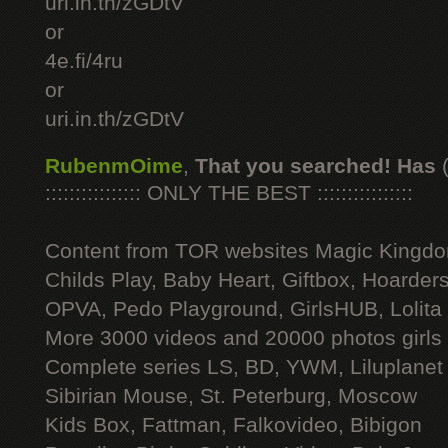
uri.in.th/zGDtV
or
4e.fi/4ru
or
uri.in.th/zGDtV
RubenmOime
,
That you searched! Has
:::::::::::::::: ONLY THE BEST ::::::::::::::::
Content from TOR websites Magic Kingdo
Childs Play, Baby Heart, Giftbox, Hoarders
OPVA, Pedo Playground, GirlsHUB, Lolita 
More 3000 videos and 20000 photos girls
Complete series LS, BD, YWM, Liluplanet
Sibirian Mouse, St. Peterburg, Moscow
Kids Box, Fattman, Falkovideo, Bibigon