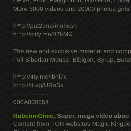
OPVA, Pedo Playground, GirlsHUB, Lolita 
More 3000 videos and 20000 photos girls
h**p://put2.me/muhcsh
h**p://citly.me/47kMX
The new and exclusive material and compl
Full Siberian Mouse, Bibigon, Syrup, Bura
h**p://4ty.me/ibhi7c
h**p://tt.vg/URoSx
-----------------
000A000854
RubenmOime
,
Super, mega video abou
Content from TOR websites Magic Kingdo