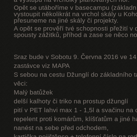
Opět se utáboříme v basecampu (základní
vystoupit několikrát na vrchol skály u Ko
přesuneme na jiné skály či projekty.
A opět se prověří tvé schopnosti přežití v 
spousty zážitků, příhod a zase se něco n
Sraz bude v Sobotu 9. Června 2016 ve 14
zastávce viz MAPA
S sebou na cestu Džunglí do základního tá
věci:
Malý batůžek
delší kalhoty či triko na prostup džunglí
pití v PET lahvi max 1 - 1,5l a svačinu na
repelent proti komárům, klíšťatům a jiné 
nanést na sebe před odchodem,
kartička pojištěnce + telefonní číslo na rod