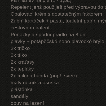
PET láhev na pití (1 - 1,5L)
Repelent jenž použiješ před výpravou do 
Opalovací krém s dostatečným faktorem,
Zubní kartáček + pastu, toaletní papír, mý
cestovním balení.
Ponožky a spodní prádlo na 8 dní
plavky + potápěčské nebo plavecké brýle
2x tričko
2x tílko
2x kraťasy
2x tepláky
2x mikina bunda (popř. svetr)
malý ručník a osuška
pláštěnka
sandály
obuv na lezení