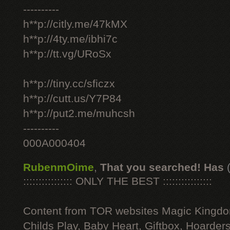
----------
h**p://citly.me/47kMX
h**p://4ty.me/ibhi7c
h**p://tt.vg/URoSx
h**p://tiny.cc/sficzx
h**p://cutt.us/Y7P84
h**p://put2.me/muhcsh
----------
000A000404
RubenmOime
,
That you searched! Has
:::::::::::::::: ONLY THE BEST ::::::::::::::::
Content from TOR websites Magic Kingdo
Childs Play, Baby Heart, Giftbox, Hoarders