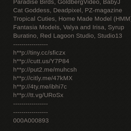
Paradise Birds, GoldbergVideo, BabyJ
Cat Goddess, Deadpixel, PZ-magazine
Tropical Cuties, Home Made Model (HMM
Fantasia Models, Valya and Irisa, Syrup
Buratino, Red Lagoon Studio, Studio13
-----------------
h**p://tiny.cc/sficzx
h**p://cutt.us/Y7P84
h**p://put2.me/muhcsh
h**p://citly.me/47kMX
h**p://4ty.me/ibhi7c
h**p://tt.vg/URoSx
-----------------
-----------------
000A000893