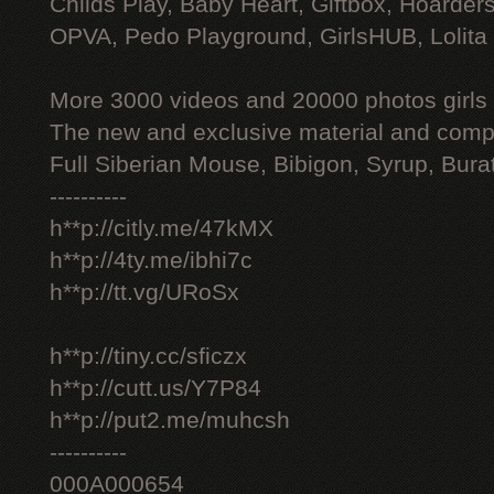
Childs Play, Baby Heart, Giftbox, Hoarders
OPVA, Pedo Playground, GirlsHUB, Lolita 
More 3000 videos and 20000 photos girls
The new and exclusive material and compl
Full Siberian Mouse, Bibigon, Syrup, Bura
----------
h**p://citly.me/47kMX
h**p://4ty.me/ibhi7c
h**p://tt.vg/URoSx
h**p://tiny.cc/sficzx
h**p://cutt.us/Y7P84
h**p://put2.me/muhcsh
----------
000A000654