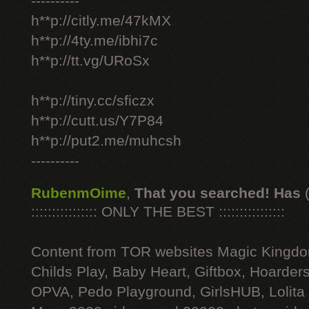
----------
h**p://citly.me/47kMX
h**p://4ty.me/ibhi7c
h**p://tt.vg/URoSx
h**p://tiny.cc/sficzx
h**p://cutt.us/Y7P84
h**p://put2.me/muhcsh
----------
RubenmOime
,
That you searched! Has
:::::::::::::::: ONLY THE BEST ::::::::::::::::
Content from TOR websites Magic Kingdo
Childs Play, Baby Heart, Giftbox, Hoarders
OPVA, Pedo Playground, GirlsHUB, Lolita 