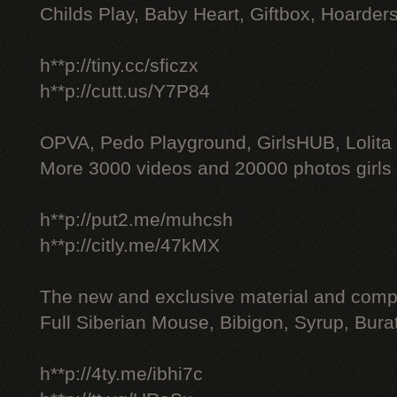
Childs Play, Baby Heart, Giftbox, Hoarders
h**p://tiny.cc/sficzx
h**p://cutt.us/Y7P84
OPVA, Pedo Playground, GirlsHUB, Lolita 
More 3000 videos and 20000 photos girls
h**p://put2.me/muhcsh
h**p://citly.me/47kMX
The new and exclusive material and compl
Full Siberian Mouse, Bibigon, Syrup, Bura
h**p://4ty.me/ibhi7c