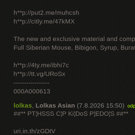
h**p://put2.me/muhcsh
h**p://citly.me/47kMX
The new and exclusive material and compl
Full Siberian Mouse, Bibigon, Syrup, Bura
h**p://4ty.me/ibhi7c
h**p://tt.vg/URoSx
-----------------
000A000613
lolkas
,
Lolkas Asian
(7.8.2026 15:50)
odp
##** PT¦HSSS C¦P Ki¦DoS P¦EDO¦S ##**
uri.in.th/zGDtV