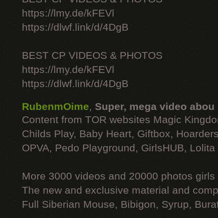
https://lmy.de/kFEVl
https://dlwf.link/d/4DgB
BEST CP VIDEOS & PHOTOS
https://lmy.de/kFEVl
https://dlwf.link/d/4DgB
RubenmOime
,
Super, mega video abou
Content from TOR websites Magic Kingdo
Childs Play, Baby Heart, Giftbox, Hoarders
OPVA, Pedo Playground, GirlsHUB, Lolita 
More 3000 videos and 20000 photos girls
The new and exclusive material and compl
Full Siberian Mouse, Bibigon, Syrup, Bura