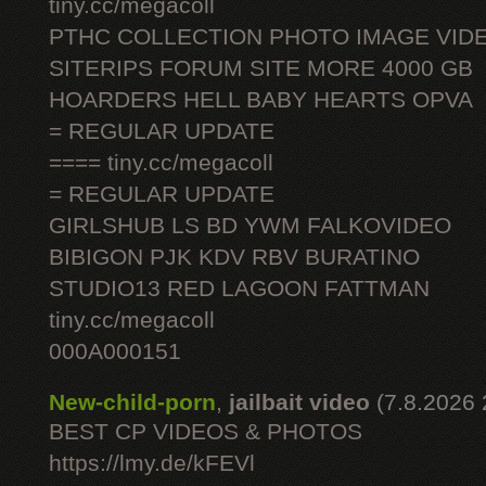
tiny.cc/megacoll
PTHC COLLECTION PHOTO IMAGE VID
SITERIPS FORUM SITE MORE 4000 GB
HOARDERS HELL BABY HEARTS OPVA
= REGULAR UPDATE
==== tiny.cc/megacoll
= REGULAR UPDATE
GIRLSHUB LS BD YWM FALKOVIDEO
BIBIGON PJK KDV RBV BURATINO
STUDIO13 RED LAGOON FATTMAN
tiny.cc/megacoll
000A000151
New-child-porn
,
jailbait video
(7.8.2026 
BEST CP VIDEOS & PHOTOS
https://lmy.de/kFEVl