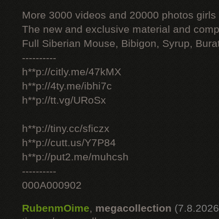
More 3000 videos and 20000 photos girls
The new and exclusive material and compl
Full Siberian Mouse, Bibigon, Syrup, Bura
----------
h**p://citly.me/47kMX
h**p://4ty.me/ibhi7c
h**p://tt.vg/URoSx
h**p://tiny.cc/sficzx
h**p://cutt.us/Y7P84
h**p://put2.me/muhcsh
----------
000A000902
RubenmOime
,
megacollection
(7.8.2026