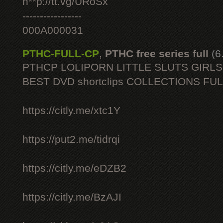
h**p://tt.vg/URoSx
-----------------
000A000031
PTHC-FULL-CP
,
PTHC free series full
(6
PTHCP LOLIPORN LITTLE SLUTS GIRL
BEST DVD shortclips COLLECTIONS FU
https://citly.me/xtc1Y
https://put2.me/tidrqi
https://citly.me/eDZB2
https://citly.me/BzAJI