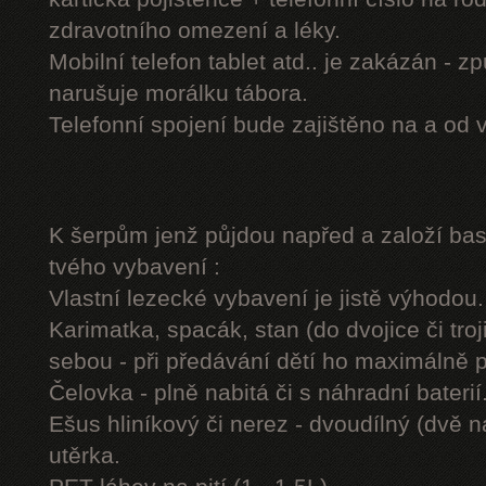
zdravotního omezení a léky.
Mobilní telefon tablet atd.. je zakázán - 
narušuje morálku tábora.
Telefonní spojení bude zajištěno na a od 
K šerpům jenž půjdou napřed a založí b
tvého vybavení :
Vlastní lezecké vybavení je jistě výhodou.
Karimatka, spacák, stan (do dvojice či troj
sebou - při předávání dětí ho maximálně 
Čelovka - plně nabitá či s náhradní baterií
Ešus hliníkový či nerez - dvoudílný (dvě n
utěrka.