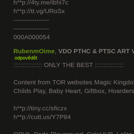
h**p://4ty.me/ibhi7c
h**p://tt.vg/URoSx
-----------------
-----------------
000A000054
RubenmOime
,
VDO PTHC & PTSC ART 
odpovědět
:::::::::::::::: ONLY THE BEST ::::::::::::::::
Content from TOR websites Magic Kingdo
Childs Play, Baby Heart, Giftbox, Hoarders
h**p://tiny.cc/sficzx
h**p://cutt.us/Y7P84