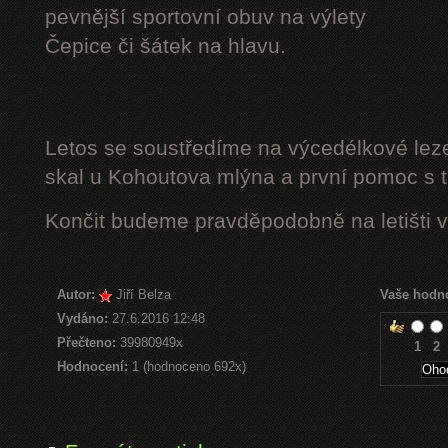
pevnější sportovní obuv na výlety
Čepice či šátek na hlavu.
Letos se soustředíme na výcedélkové leze
skal u Kohoutova mlýna a první pomoc s t
Končit budeme pravděpodobně na letišti v
Autor:
Jiří Belza
Vaše hodn
Vydáno:
27.6.2016 12:48
Přečteno:
39980949x
1
2
Hodnocení:
1 (hodnoceno 692x)