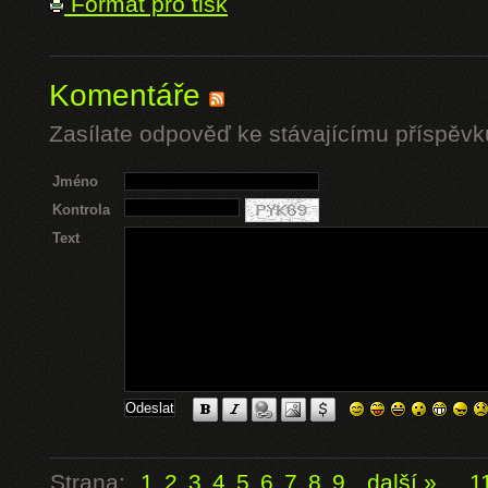
Formát pro tisk
Komentáře
Zasílate odpověď ke stávajícímu příspěvk
Jméno
Kontrola
Text
Strana:
1
2
3
4
5
6
7
8
9
další »
...
1