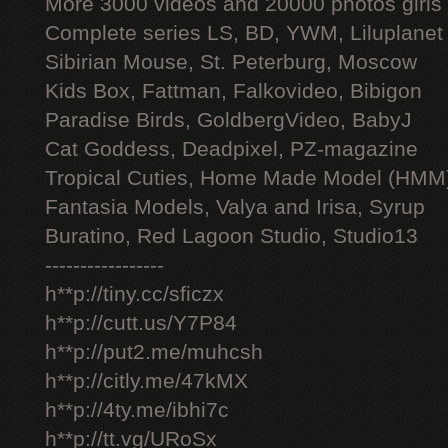
More 3000 videos and 20000 photos girls
Complete series LS, BD, YWM, Liluplanet
Sibirian Mouse, St. Peterburg, Moscow
Kids Box, Fattman, Falkovideo, Bibigon
Paradise Birds, GoldbergVideo, BabyJ
Cat Goddess, Deadpixel, PZ-magazine
Tropical Cuties, Home Made Model (HMM
Fantasia Models, Valya and Irisa, Syrup
Buratino, Red Lagoon Studio, Studio13
-----------------
h**p://tiny.cc/sficzx
h**p://cutt.us/Y7P84
h**p://put2.me/muhcsh
h**p://citly.me/47kMX
h**p://4ty.me/ibhi7c
h**p://tt.vg/URoSx