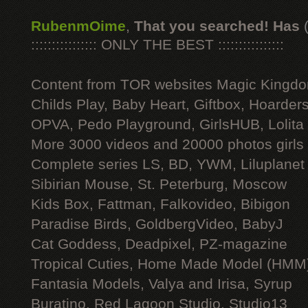
RubenmOime
,
That you searched! Has
:::::::::::::::: ONLY THE BEST ::::::::::::::::
Content from TOR websites Magic Kingdo
Childs Play, Baby Heart, Giftbox, Hoarders
OPVA, Pedo Playground, GirlsHUB, Lolita 
More 3000 videos and 20000 photos girls
Complete series LS, BD, YWM, Liluplanet
Sibirian Mouse, St. Peterburg, Moscow
Kids Box, Fattman, Falkovideo, Bibigon
Paradise Birds, GoldbergVideo, BabyJ
Cat Goddess, Deadpixel, PZ-magazine
Tropical Cuties, Home Made Model (HMM
Fantasia Models, Valya and Irisa, Syrup
Buratino, Red Lagoon Studio, Studio13