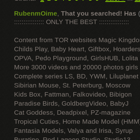
RubenmOime
,
That you searched! Has
:::::::::::::::: ONLY THE BEST ::::::::::::::::
Content from TOR websites Magic Kingdo
Childs Play, Baby Heart, Giftbox, Hoarders
OPVA, Pedo Playground, GirlsHUB, Lolita 
More 3000 videos and 20000 photos girls
Complete series LS, BD, YWM, Liluplanet
Sibirian Mouse, St. Peterburg, Moscow
Kids Box, Fattman, Falkovideo, Bibigon
Paradise Birds, GoldbergVideo, BabyJ
Cat Goddess, Deadpixel, PZ-magazine
Tropical Cuties, Home Made Model (HMM
Fantasia Models, Valya and Irisa, Syrup
Buratino, Red Lagoon Studio, Studio13