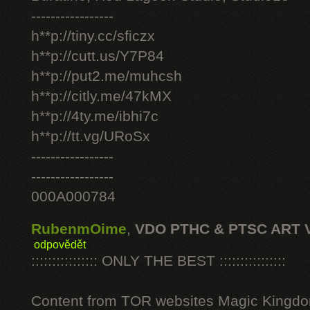
-----------------
h**p://tiny.cc/sficzx
h**p://cutt.us/Y7P84
h**p://put2.me/muhcsh
h**p://citly.me/47kMX
h**p://4ty.me/ibhi7c
h**p://tt.vg/URoSx
-----------------
-----------------
000A000784
RubenmOime
,
VDO PTHC & PTSC ART 
odpovědět
:::::::::::::::: ONLY THE BEST ::::::::::::::::
Content from TOR websites Magic Kingdo