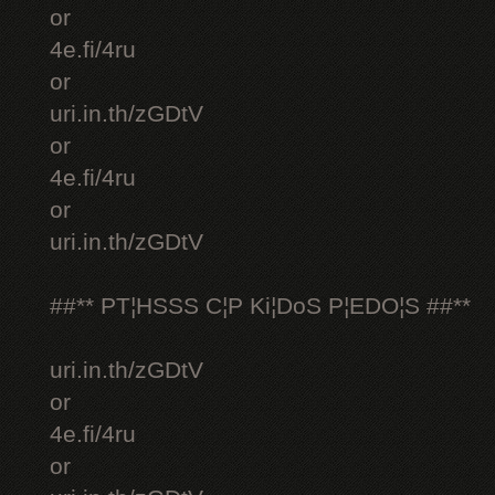
or
4e.fi/4ru
or
uri.in.th/zGDtV
or
4e.fi/4ru
or
uri.in.th/zGDtV
##** PT¦HSSS C¦P Ki¦DoS P¦EDO¦S ##**
uri.in.th/zGDtV
or
4e.fi/4ru
or