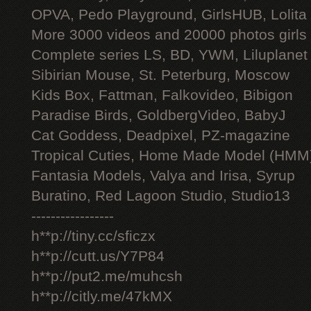
OPVA, Pedo Playground, GirlsHUB, Lolita 
More 3000 videos and 20000 photos girls
Complete series LS, BD, YWM, Liluplanet
Sibirian Mouse, St. Peterburg, Moscow
Kids Box, Fattman, Falkovideo, Bibigon
Paradise Birds, GoldbergVideo, BabyJ
Cat Goddess, Deadpixel, PZ-magazine
Tropical Cuties, Home Made Model (HMM
Fantasia Models, Valya and Irisa, Syrup
Buratino, Red Lagoon Studio, Studio13
-----------------
h**p://tiny.cc/sficzx
h**p://cutt.us/Y7P84
h**p://put2.me/muhcsh
h**p://citly.me/47kMX