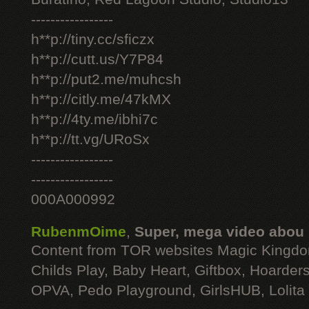
-----------------
h**p://tiny.cc/sficzx
h**p://cutt.us/Y7P84
h**p://put2.me/muhcsh
h**p://citly.me/47kMX
h**p://4ty.me/ibhi7c
h**p://tt.vg/URoSx
-----------------
-----------------
000A000992
RubenmOime
,
Super, mega video abou
Content from TOR websites Magic Kingdo
Childs Play, Baby Heart, Giftbox, Hoarders
OPVA, Pedo Playground, GirlsHUB, Lolita 