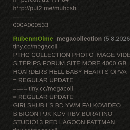
h**p://put2.me/muhcsh
----------
000A000533
RubenmOime
,
megacollection
(5.8.2026
tiny.cc/megacoll
PTHC COLLECTION PHOTO IMAGE VID
SITERIPS FORUM SITE MORE 4000 GB
HOARDERS HELL BABY HEARTS OPVA
= REGULAR UPDATE
==== tiny.cc/megacoll
= REGULAR UPDATE
GIRLSHUB LS BD YWM FALKOVIDEO
BIBIGON PJK KDV RBV BURATINO
STUDIO13 RED LAGOON FATTMAN