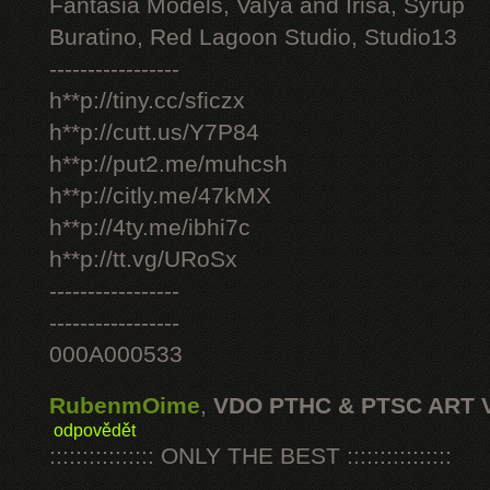
Fantasia Models, Valya and Irisa, Syrup
Buratino, Red Lagoon Studio, Studio13
-----------------
h**p://tiny.cc/sficzx
h**p://cutt.us/Y7P84
h**p://put2.me/muhcsh
h**p://citly.me/47kMX
h**p://4ty.me/ibhi7c
h**p://tt.vg/URoSx
-----------------
-----------------
000A000533
RubenmOime
,
VDO PTHC & PTSC ART 
odpovědět
:::::::::::::::: ONLY THE BEST ::::::::::::::::