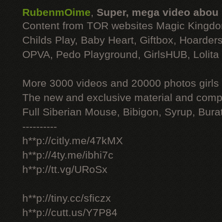
RubenmOime
,
Super, mega video abou
Content from TOR websites Magic Kingdo
Childs Play, Baby Heart, Giftbox, Hoarders
OPVA, Pedo Playground, GirlsHUB, Lolita 
More 3000 videos and 20000 photos girls
The new and exclusive material and compl
Full Siberian Mouse, Bibigon, Syrup, Bura
----------
h**p://citly.me/47kMX
h**p://4ty.me/ibhi7c
h**p://tt.vg/URoSx
h**p://tiny.cc/sficzx
h**p://cutt.us/Y7P84