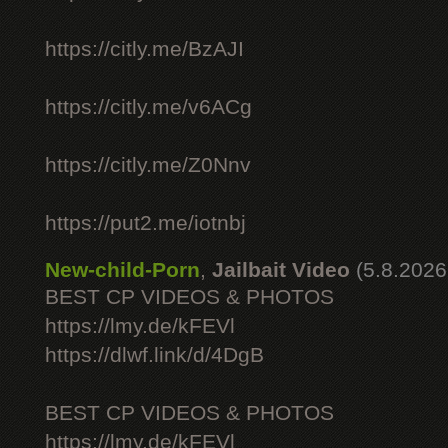
https://citly.me/BzAJI
https://citly.me/v6ACg
https://citly.me/Z0Nnv
https://put2.me/iotnbj
New-child-Porn
,
Jailbait Video
(5.8.2026
BEST CP VIDEOS & PHOTOS
https://lmy.de/kFEVl
https://dlwf.link/d/4DgB
BEST CP VIDEOS & PHOTOS
https://lmy.de/kFEVl