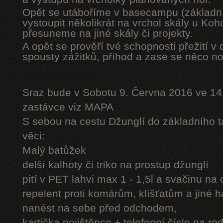
Opět se utáboříme v basecampu (základní
vystoupit několikrát na vrchol skály u Ko
přesuneme na jiné skály či projekty.
A opět se prověří tvé schopnosti přežití v 
spousty zážitků, příhod a zase se něco n
Sraz bude v Sobotu 9. Června 2016 ve 14
zastávce viz MAPA
S sebou na cestu Džunglí do základního tá
věci:
Malý batůžek
delší kalhoty či triko na prostup džunglí
pití v PET lahvi max 1 - 1,5l a svačinu na
repelent proti komárům, klíšťatům a jiné 
nanést na sebe před odchodem,
kartička pojištěnce + telefonní číslo na rod