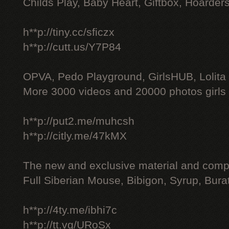
Childs Play, Baby Heart, Giftbox, Hoarders
h**p://tiny.cc/sficzx
h**p://cutt.us/Y7P84
OPVA, Pedo Playground, GirlsHUB, Lolita 
More 3000 videos and 20000 photos girls
h**p://put2.me/muhcsh
h**p://citly.me/47kMX
The new and exclusive material and compl
Full Siberian Mouse, Bibigon, Syrup, Bura
h**p://4ty.me/ibhi7c
h**p://tt.vg/URoSx