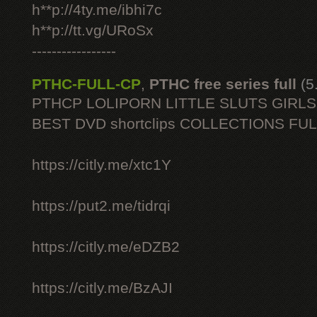
h**p://4ty.me/ibhi7c
h**p://tt.vg/URoSx
-----------------
PTHC-FULL-CP
,
PTHC free series full
(5
PTHCP LOLIPORN LITTLE SLUTS GIRL
BEST DVD shortclips COLLECTIONS FU
https://citly.me/xtc1Y
https://put2.me/tidrqi
https://citly.me/eDZB2
https://citly.me/BzAJI