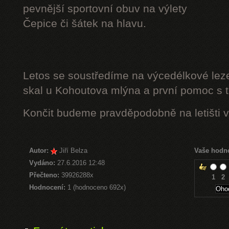
pevnější sportovní obuv na výlety
Čepice či šátek na hlavu.
Letos se soustředíme na výcedélkové leze
skal u Kohoutova mlýna a první pomoc s t
Končit budeme pravděpodobně na letišti v
Autor:
Jiří Belza
Vaše hodn
Vydáno:
27.6.2016 12:48
Přečteno:
39926288x
1
2
Hodnocení:
1 (hodnoceno 692x)