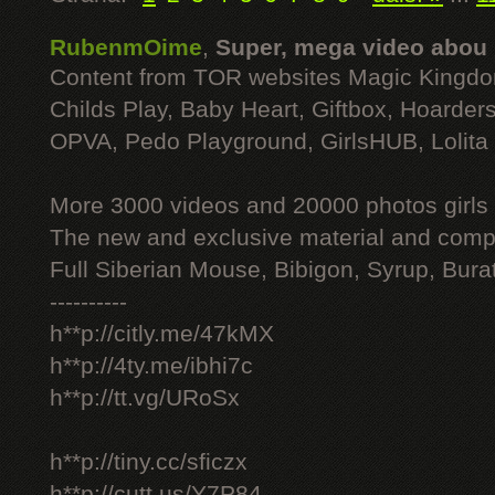
RubenmOime
,
Super, mega video abou
Content from TOR websites Magic Kingdo
Childs Play, Baby Heart, Giftbox, Hoarders
OPVA, Pedo Playground, GirlsHUB, Lolita 
More 3000 videos and 20000 photos girls
The new and exclusive material and compl
Full Siberian Mouse, Bibigon, Syrup, Bura
----------
h**p://citly.me/47kMX
h**p://4ty.me/ibhi7c
h**p://tt.vg/URoSx
h**p://tiny.cc/sficzx
h**p://cutt.us/Y7P84