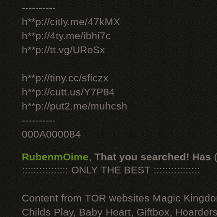
----------
h**p://citly.me/47kMX
h**p://4ty.me/ibhi7c
h**p://tt.vg/URoSx
h**p://tiny.cc/sficzx
h**p://cutt.us/Y7P84
h**p://put2.me/muhcsh
----------
000A000084
RubenmOime
,
That you searched! Has
:::::::::::::::: ONLY THE BEST ::::::::::::::::
Content from TOR websites Magic Kingdo
Childs Play, Baby Heart, Giftbox, Hoarders