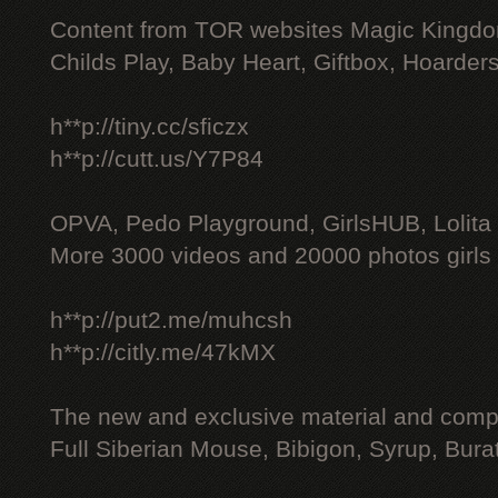
Content from TOR websites Magic Kingdo
Childs Play, Baby Heart, Giftbox, Hoarders
h**p://tiny.cc/sficzx
h**p://cutt.us/Y7P84
OPVA, Pedo Playground, GirlsHUB, Lolita 
More 3000 videos and 20000 photos girls
h**p://put2.me/muhcsh
h**p://citly.me/47kMX
The new and exclusive material and compl
Full Siberian Mouse, Bibigon, Syrup, Bura