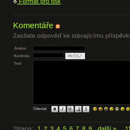
Formát pro tisk
Komentáře
Zasílate odpověď ke stávajícímu příspěvk
Jméno
Kontrola
Text
Strana:
1
2
3
4
5
6
7
8
9
další »
...
1