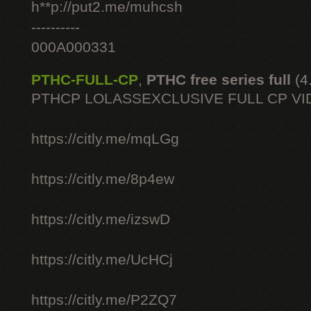
h**p://put2.me/muhcsh
----------
000A000331
PTHC-FULL-CP
,
PTHC free series full
(4
PTHCP LOLASSEXCLUSIVE FULL CP VI
https://citly.me/mqLGg
https://citly.me/8p4ew
https://citly.me/izswD
https://citly.me/UcHCj
https://citly.me/P2ZQ7