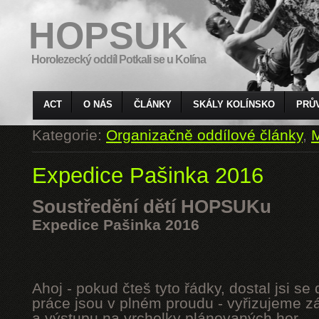
HOPSUK
Horolezecký oddíl Potkali se u Kolína
ACT
O NÁS
ČLÁNKY
SKÁLY KOLÍNSKO
PRŮ
Kategorie:
Organizačně oddílové články
,
M
Expedice Pašinka 2016
Soustředění dětí HOPSUKu
Expedice Pašinka 2016
Ahoj - pokud čteš tyto řádky, dostal jsi s
práce jsou v plném proudu - vyřizujeme z
a výstupu na vrcholky plánovaných hor.