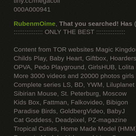
tiny.cc/megacoll
000A000941
RubenmOime
,
That you searched! Has
:::::::::::::::: ONLY THE BEST ::::::::::::::::
Content from TOR websites Magic Kingdo
Childs Play, Baby Heart, Giftbox, Hoarders
OPVA, Pedo Playground, GirlsHUB, Lolita 
More 3000 videos and 20000 photos girls
Complete series LS, BD, YWM, Liluplanet
Sibirian Mouse, St. Peterburg, Moscow
Kids Box, Fattman, Falkovideo, Bibigon
Paradise Birds, GoldbergVideo, BabyJ
Cat Goddess, Deadpixel, PZ-magazine
Tropical Cuties, Home Made Model (HMM