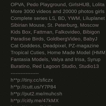
OPVA, Pedo Playground, GirlsHUB, Lolita 
More 3000 videos and 20000 photos girls
Complete series LS, BD, YWM, Liluplanet
Sibirian Mouse, St. Peterburg, Moscow
Kids Box, Fattman, Falkovideo, Bibigon
Paradise Birds, GoldbergVideo, BabyJ
Cat Goddess, Deadpixel, PZ-magazine
Tropical Cuties, Home Made Model (HMM
Fantasia Models, Valya and Irisa, Syrup
Buratino, Red Lagoon Studio, Studio13
-----------------
h**p://tiny.cc/sficzx
h**p://cutt.us/Y7P84
h**p://put2.me/muhcsh
h**p://citly.me/47kMX