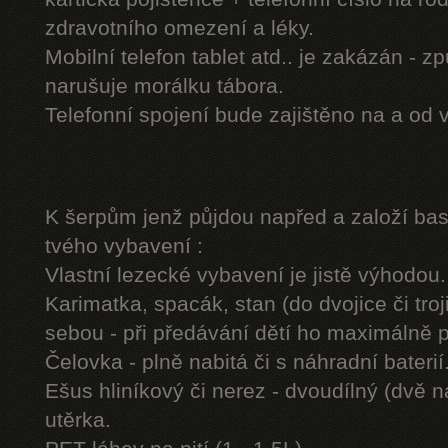
zdravotního omezení a léky.
Mobilní telefon tablet atd.. je zakázán - 
narušuje morálku tábora.
Telefonní spojení bude zajištěno na a od 
K šerpům jenž půjdou napřed a založí b
tvého vybavení :
Vlastní lezecké vybavení je jistě výhodou.
Karimatka, spacák, stan (do dvojice či troj
sebou - při předávání dětí ho maximálně 
Čelovka - plně nabitá či s náhradní baterií
Ešus hliníkový či nerez - dvoudílný (dvě n
utěrka.