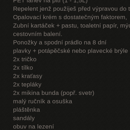
PET láhev na pití (1 - 1,5L)
Repelent jenž použiješ před výpravou do 
Opalovací krém s dostatečným faktorem,
Zubní kartáček + pastu, toaletní papír, mý
cestovním balení.
Ponožky a spodní prádlo na 8 dní
plavky + potápěčské nebo plavecké brýle
2x tričko
2x tílko
2x kraťasy
2x tepláky
2x mikina bunda (popř. svetr)
malý ručník a osuška
pláštěnka
sandály
obuv na lezení