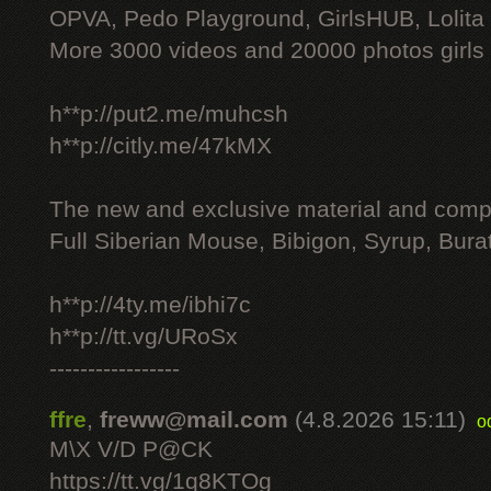
OPVA, Pedo Playground, GirlsHUB, Lolita 
More 3000 videos and 20000 photos girls
h**p://put2.me/muhcsh
h**p://citly.me/47kMX
The new and exclusive material and compl
Full Siberian Mouse, Bibigon, Syrup, Bura
h**p://4ty.me/ibhi7c
h**p://tt.vg/URoSx
-----------------
ffre
,
freww@mail.com
(4.8.2026 15:11)
o
M\X V/D P@CK
https://tt.vg/1q8KTOg