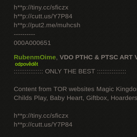
h**p://tiny.cc/sficzx
h**p://cutt.us/Y7P84
h**p://put2.me/muhcsh
----------
000A000651
RubenmOime
,
VDO PTHC & PTSC ART 
odpovědět
:::::::::::::::: ONLY THE BEST ::::::::::::::::
Content from TOR websites Magic Kingdo
Childs Play, Baby Heart, Giftbox, Hoarders
h**p://tiny.cc/sficzx
h**p://cutt.us/Y7P84