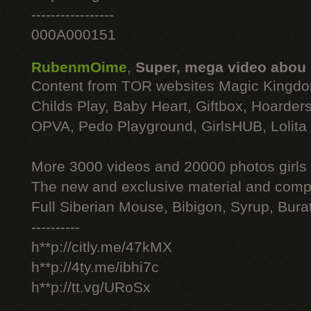
-----------------
000A000151
RubenmOime
,
Super, mega video abou
Content from TOR websites Magic Kingdo
Childs Play, Baby Heart, Giftbox, Hoarders
OPVA, Pedo Playground, GirlsHUB, Lolita 
More 3000 videos and 20000 photos girls
The new and exclusive material and compl
Full Siberian Mouse, Bibigon, Syrup, Bura
----------
h**p://citly.me/47kMX
h**p://4ty.me/ibhi7c
h**p://tt.vg/URoSx