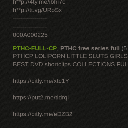
h**p://4ty.me/ibhi7c
h**p://tt.vg/URoSx
-----------------
-----------------
000A000225
PTHC-FULL-CP
,
PTHC free series full
(5
PTHCP LOLIPORN LITTLE SLUTS GIRL
BEST DVD shortclips COLLECTIONS FU
https://citly.me/xtc1Y
https://put2.me/tidrqi
https://citly.me/eDZB2