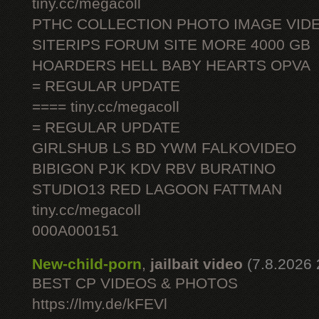
tiny.cc/megacoll
PTHC COLLECTION PHOTO IMAGE VID
SITERIPS FORUM SITE MORE 4000 GB
HOARDERS HELL BABY HEARTS OPVA
= REGULAR UPDATE
==== tiny.cc/megacoll
= REGULAR UPDATE
GIRLSHUB LS BD YWM FALKOVIDEO
BIBIGON PJK KDV RBV BURATINO
STUDIO13 RED LAGOON FATTMAN
tiny.cc/megacoll
000A000151
New-child-porn
,
jailbait video
(7.8.2026 
BEST CP VIDEOS & PHOTOS
https://lmy.de/kFEVl