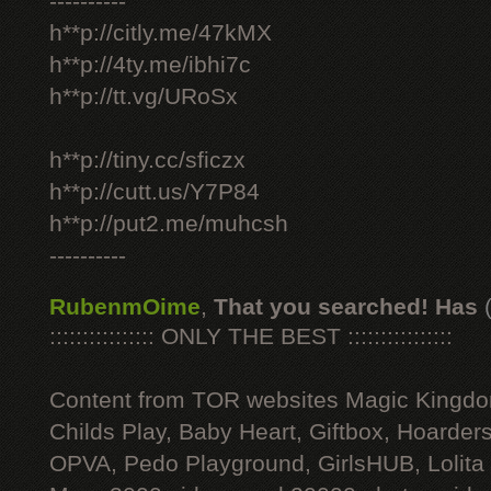
----------
h**p://citly.me/47kMX
h**p://4ty.me/ibhi7c
h**p://tt.vg/URoSx
h**p://tiny.cc/sficzx
h**p://cutt.us/Y7P84
h**p://put2.me/muhcsh
----------
RubenmOime
,
That you searched! Has
:::::::::::::::: ONLY THE BEST ::::::::::::::::
Content from TOR websites Magic Kingdo
Childs Play, Baby Heart, Giftbox, Hoarders
OPVA, Pedo Playground, GirlsHUB, Lolita 