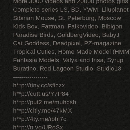
More 3000 videos and 20000 photos girls
Complete series LS, BD, YWM, Liluplanet
Sibirian Mouse, St. Peterburg, Moscow
Kids Box, Fattman, Falkovideo, Bibigon
Paradise Birds, GoldbergVideo, BabyJ
Cat Goddess, Deadpixel, PZ-magazine
Tropical Cuties, Home Made Model (HMM
Fantasia Models, Valya and Irisa, Syrup
Buratino, Red Lagoon Studio, Studio13
-----------------
h**p://tiny.cc/sficzx
h**p://cutt.us/Y7P84
h**p://put2.me/muhcsh
h**p://citly.me/47kMX
h**p://4ty.me/ibhi7c
h**p://tt.vg/URoSx