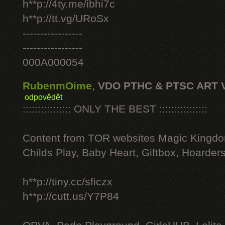
h**p://4ty.me/ibhi7c
h**p://tt.vg/URoSx
-----------------
-----------------
000A000054
RubenmOime
,
VDO PTHC & PTSC ART 
odpovědět
:::::::::::::::: ONLY THE BEST ::::::::::::::::
Content from TOR websites Magic Kingdo
Childs Play, Baby Heart, Giftbox, Hoarders
h**p://tiny.cc/sficzx
h**p://cutt.us/Y7P84