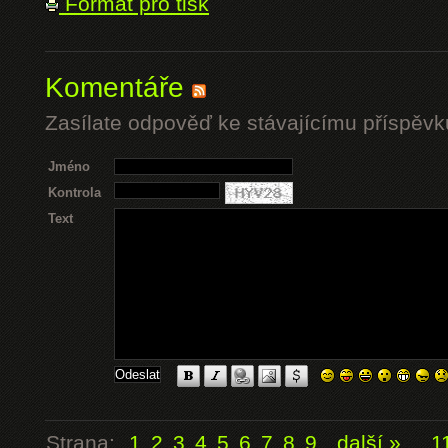
Formát pro tisk
Komentáře
Zasílate odpověď ke stávajícímu příspěvk
Jméno
Kontrola
Text
Strana:
1
2
3
4
5
6
7
8
9
další »
...
1