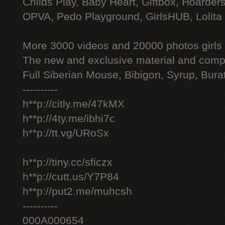
Childs Play, Baby Heart, Giftbox, Hoarders
OPVA, Pedo Playground, GirlsHUB, Lolita 
More 3000 videos and 20000 photos girls
The new and exclusive material and compl
Full Siberian Mouse, Bibigon, Syrup, Bura
----------
h**p://citly.me/47kMX
h**p://4ty.me/ibhi7c
h**p://tt.vg/URoSx
h**p://tiny.cc/sficzx
h**p://cutt.us/Y7P84
h**p://put2.me/muhcsh
----------
000A000654