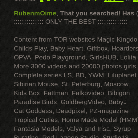
RubenmOime
,
That you searched! Has
:::::::::::::::: ONLY THE BEST ::::::::::::::::
Content from TOR websites Magic Kingdo
Childs Play, Baby Heart, Giftbox, Hoarders
OPVA, Pedo Playground, GirlsHUB, Lolita 
More 3000 videos and 20000 photos girls
Complete series LS, BD, YWM, Liluplanet
Sibirian Mouse, St. Peterburg, Moscow
Kids Box, Fattman, Falkovideo, Bibigon
Paradise Birds, GoldbergVideo, BabyJ
Cat Goddess, Deadpixel, PZ-magazine
Tropical Cuties, Home Made Model (HMM
Fantasia Models, Valya and Irisa, Syrup
Buratino, Red Lagoon Studio, Studio13