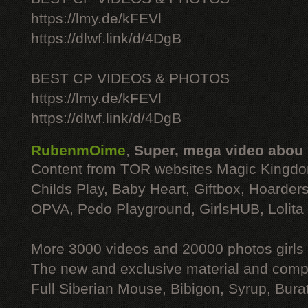
https://lmy.de/kFEVl
https://dlwf.link/d/4DgB
BEST CP VIDEOS & PHOTOS
https://lmy.de/kFEVl
https://dlwf.link/d/4DgB
RubenmOime
,
Super, mega video abou
Content from TOR websites Magic Kingdo
Childs Play, Baby Heart, Giftbox, Hoarders
OPVA, Pedo Playground, GirlsHUB, Lolita 
More 3000 videos and 20000 photos girls
The new and exclusive material and compl
Full Siberian Mouse, Bibigon, Syrup, Bura