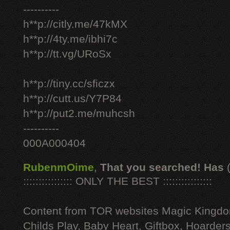
----------
h**p://citly.me/47kMX
h**p://4ty.me/ibhi7c
h**p://tt.vg/URoSx
h**p://tiny.cc/sficzx
h**p://cutt.us/Y7P84
h**p://put2.me/muhcsh
----------
000A000404
RubenmOime
,
That you searched! Has
:::::::::::::::: ONLY THE BEST ::::::::::::::::
Content from TOR websites Magic Kingdo
Childs Play, Baby Heart, Giftbox, Hoarders