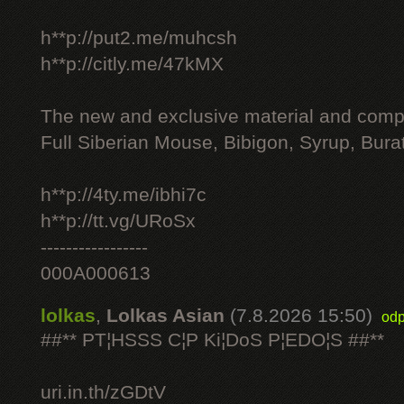
h**p://put2.me/muhcsh
h**p://citly.me/47kMX
The new and exclusive material and compl
Full Siberian Mouse, Bibigon, Syrup, Bura
h**p://4ty.me/ibhi7c
h**p://tt.vg/URoSx
-----------------
000A000613
lolkas
,
Lolkas Asian
(7.8.2026 15:50)
odp
##** PT¦HSSS C¦P Ki¦DoS P¦EDO¦S ##**
uri.in.th/zGDtV