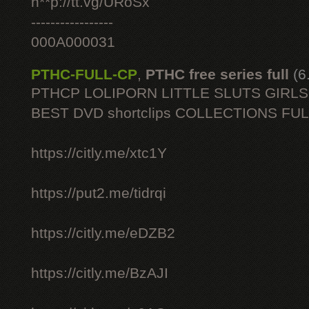
h**p://tt.vg/URoSx
-----------------
000A000031
PTHC-FULL-CP
,
PTHC free series full
(6
PTHCP LOLIPORN LITTLE SLUTS GIRL
BEST DVD shortclips COLLECTIONS FU
https://citly.me/xtc1Y
https://put2.me/tidrqi
https://citly.me/eDZB2
https://citly.me/BzAJI