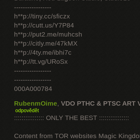
-----------------
h**p://tiny.cc/sficzx
h**p://cutt.us/Y7P84
h**p://put2.me/muhcsh
h**p://citly.me/47kMX
h**p://4ty.me/ibhi7c
h**p://tt.vg/URoSx
-----------------
-----------------
000A000784
RubenmOime
,
VDO PTHC & PTSC ART 
odpovědět
:::::::::::::::: ONLY THE BEST ::::::::::::::::
Content from TOR websites Magic Kingdo