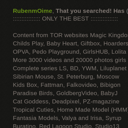
RubenmOime
,
That you searched! Has
:::::::::::::::: ONLY THE BEST ::::::::::::::::
Content from TOR websites Magic Kingdo
Childs Play, Baby Heart, Giftbox, Hoarders
OPVA, Pedo Playground, GirlsHUB, Lolita 
More 3000 videos and 20000 photos girls
Complete series LS, BD, YWM, Liluplanet
Sibirian Mouse, St. Peterburg, Moscow
Kids Box, Fattman, Falkovideo, Bibigon
Paradise Birds, GoldbergVideo, BabyJ
Cat Goddess, Deadpixel, PZ-magazine
Tropical Cuties, Home Made Model (HMM
Fantasia Models, Valya and Irisa, Syrup
Buratino, Red Lagoon Studio, Studio13