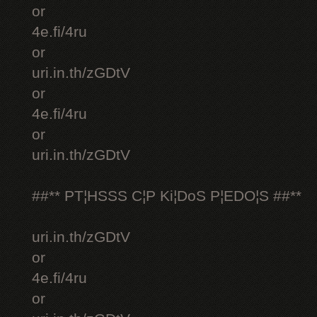
or
4e.fi/4ru
or
uri.in.th/zGDtV
or
4e.fi/4ru
or
uri.in.th/zGDtV
##** PT¦HSSS C¦P Ki¦DoS P¦EDO¦S ##**
uri.in.th/zGDtV
or
4e.fi/4ru
or