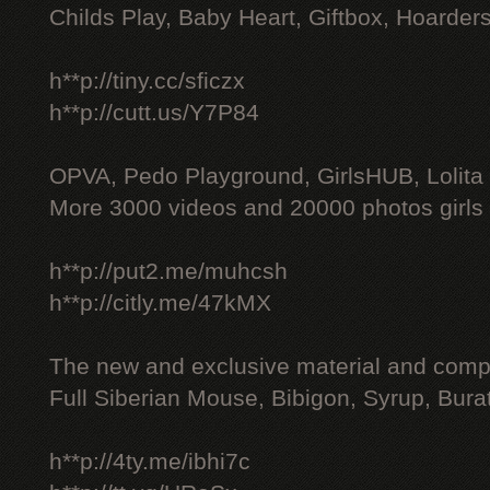
Childs Play, Baby Heart, Giftbox, Hoarders
h**p://tiny.cc/sficzx
h**p://cutt.us/Y7P84
OPVA, Pedo Playground, GirlsHUB, Lolita 
More 3000 videos and 20000 photos girls
h**p://put2.me/muhcsh
h**p://citly.me/47kMX
The new and exclusive material and compl
Full Siberian Mouse, Bibigon, Syrup, Bura
h**p://4ty.me/ibhi7c