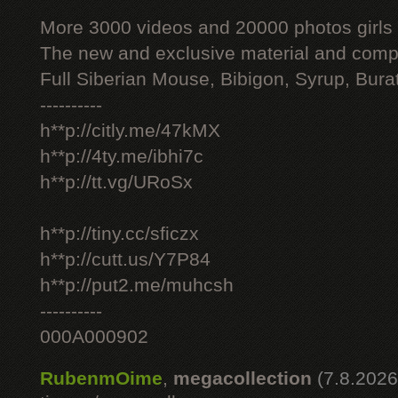
More 3000 videos and 20000 photos girls
The new and exclusive material and compl
Full Siberian Mouse, Bibigon, Syrup, Bura
----------
h**p://citly.me/47kMX
h**p://4ty.me/ibhi7c
h**p://tt.vg/URoSx
h**p://tiny.cc/sficzx
h**p://cutt.us/Y7P84
h**p://put2.me/muhcsh
----------
000A000902
RubenmOime
,
megacollection
(7.8.2026