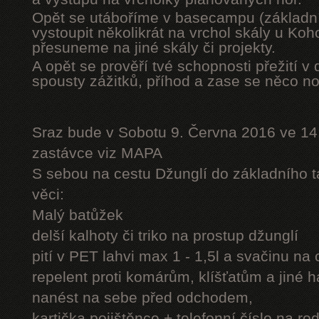
Opět se utáboříme v basecampu (základní
vystoupit několikrát na vrchol skály u Ko
přesuneme na jiné skály či projekty.
A opět se prověří tvé schopnosti přežití v 
spousty zážitků, příhod a zase se něco n
Sraz bude v Sobotu 9. Června 2016 ve 14
zastávce viz MAPA
S sebou na cestu Džunglí do základního tá
věci:
Malý batůžek
delší kalhoty či triko na prostup džunglí
pití v PET lahvi max 1 - 1,5l a svačinu na
repelent proti komárům, klíšťatům a jiné 
nanést na sebe před odchodem,
kartička pojištěnce + telefonní číslo na rod