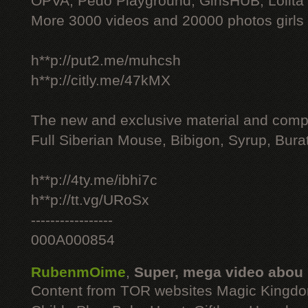
OPVA, Pedo Playground, GirlsHUB, Lolita 
More 3000 videos and 20000 photos girls
h**p://put2.me/muhcsh
h**p://citly.me/47kMX
The new and exclusive material and compl
Full Siberian Mouse, Bibigon, Syrup, Bura
h**p://4ty.me/ibhi7c
h**p://tt.vg/URoSx
-----------------
000A000854
RubenmOime
,
Super, mega video abou
Content from TOR websites Magic Kingdo