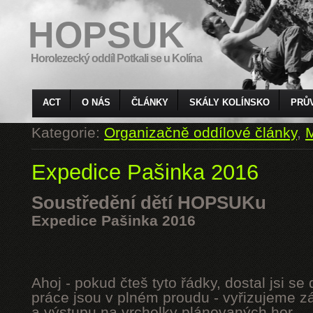
HOPSUK
Horolezecký oddíl Potkali se u Kolína
ACT
O NÁS
ČLÁNKY
SKÁLY KOLÍNSKO
PRŮ
Kategorie:
Organizačně oddílové články
,
M
Expedice Pašinka 2016
Soustředění dětí HOPSUKu
Expedice Pašinka 2016
Ahoj - pokud čteš tyto řádky, dostal jsi s
práce jsou v plném proudu - vyřizujeme z
a výstupu na vrcholky plánovaných hor.