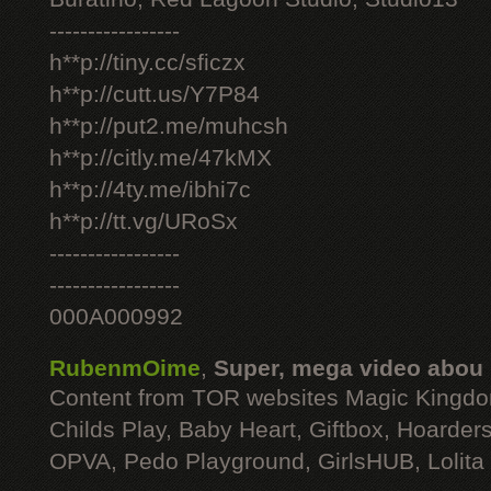
-----------------
h**p://tiny.cc/sficzx
h**p://cutt.us/Y7P84
h**p://put2.me/muhcsh
h**p://citly.me/47kMX
h**p://4ty.me/ibhi7c
h**p://tt.vg/URoSx
-----------------
-----------------
000A000992
RubenmOime
,
Super, mega video abou
Content from TOR websites Magic Kingdo
Childs Play, Baby Heart, Giftbox, Hoarders
OPVA, Pedo Playground, GirlsHUB, Lolita 