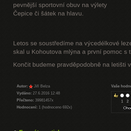
pevnější sportovní obuv na výlety
Čepice či šátek na hlavu.
Letos se soustředíme na výcedélkové leze
skal u Kohoutova mlýna a první pomoc s t
Končit budeme pravděpodobně na letišti v
Autor:
Jiří Belza
Vaše hodn
Vydáno:
27.6.2016 12:48
Přečteno:
39981457x
1
2
Hodnocení:
1 (hodnoceno 692x)