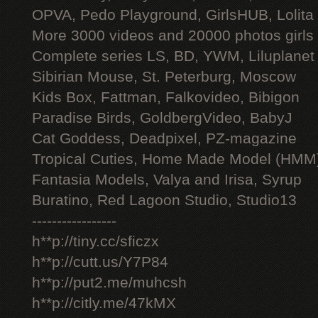
OPVA, Pedo Playground, GirlsHUB, Lolita 
More 3000 videos and 20000 photos girls
Complete series LS, BD, YWM, Liluplanet
Sibirian Mouse, St. Peterburg, Moscow
Kids Box, Fattman, Falkovideo, Bibigon
Paradise Birds, GoldbergVideo, BabyJ
Cat Goddess, Deadpixel, PZ-magazine
Tropical Cuties, Home Made Model (HMM
Fantasia Models, Valya and Irisa, Syrup
Buratino, Red Lagoon Studio, Studio13
-----------------
h**p://tiny.cc/sficzx
h**p://cutt.us/Y7P84
h**p://put2.me/muhcsh
h**p://citly.me/47kMX