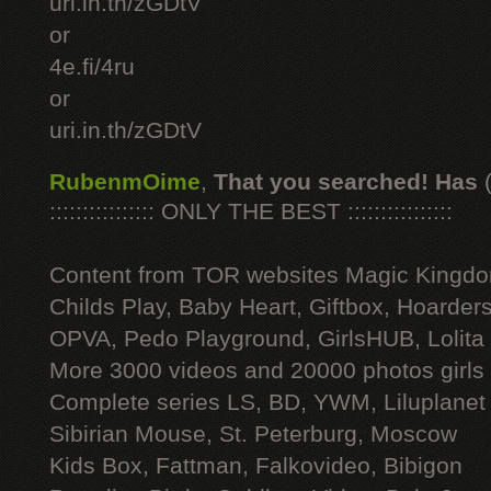
uri.in.th/zGDtV
or
4e.fi/4ru
or
uri.in.th/zGDtV
RubenmOime
,
That you searched! Has
:::::::::::::::: ONLY THE BEST ::::::::::::::::
Content from TOR websites Magic Kingdo
Childs Play, Baby Heart, Giftbox, Hoarders
OPVA, Pedo Playground, GirlsHUB, Lolita 
More 3000 videos and 20000 photos girls
Complete series LS, BD, YWM, Liluplanet
Sibirian Mouse, St. Peterburg, Moscow
Kids Box, Fattman, Falkovideo, Bibigon