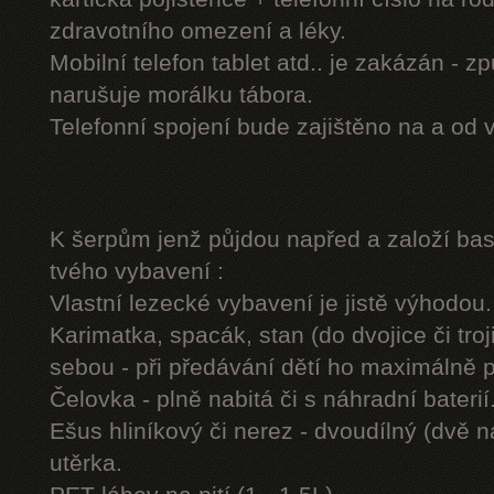
zdravotního omezení a léky.
Mobilní telefon tablet atd.. je zakázán - 
narušuje morálku tábora.
Telefonní spojení bude zajištěno na a od 
K šerpům jenž půjdou napřed a založí b
tvého vybavení :
Vlastní lezecké vybavení je jistě výhodou.
Karimatka, spacák, stan (do dvojice či troj
sebou - při předávání dětí ho maximálně 
Čelovka - plně nabitá či s náhradní baterií
Ešus hliníkový či nerez - dvoudílný (dvě n
utěrka.