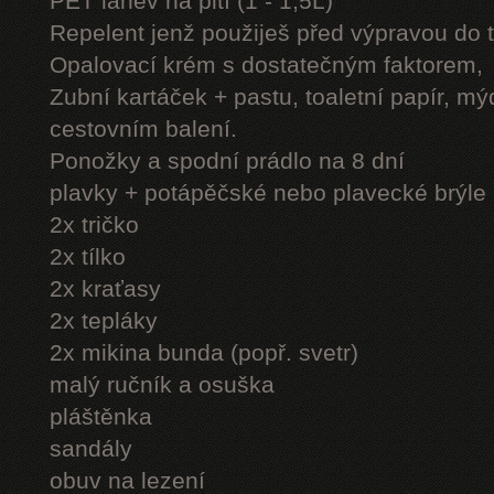
PET láhev na pití (1 - 1,5L)
Repelent jenž použiješ před výpravou do 
Opalovací krém s dostatečným faktorem,
Zubní kartáček + pastu, toaletní papír, mý
cestovním balení.
Ponožky a spodní prádlo na 8 dní
plavky + potápěčské nebo plavecké brýle
2x tričko
2x tílko
2x kraťasy
2x tepláky
2x mikina bunda (popř. svetr)
malý ručník a osuška
pláštěnka
sandály
obuv na lezení