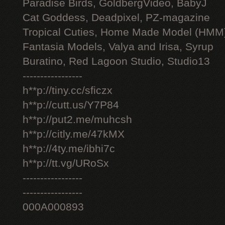
Paradise Birds, GoldbergVideo, BabyJ
Cat Goddess, Deadpixel, PZ-magazine
Tropical Cuties, Home Made Model (HMM
Fantasia Models, Valya and Irisa, Syrup
Buratino, Red Lagoon Studio, Studio13
-----------------
h**p://tiny.cc/sficzx
h**p://cutt.us/Y7P84
h**p://put2.me/muhcsh
h**p://citly.me/47kMX
h**p://4ty.me/ibhi7c
h**p://tt.vg/URoSx
-----------------
-----------------
000A000893