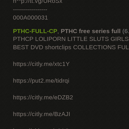
h**p://tt.vg/URoSx
-----------------
000A000031
PTHC-FULL-CP
,
PTHC free series full
(6
PTHCP LOLIPORN LITTLE SLUTS GIRL
BEST DVD shortclips COLLECTIONS FU
https://citly.me/xtc1Y
https://put2.me/tidrqi
https://citly.me/eDZB2
https://citly.me/BzAJI