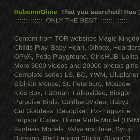
RubenmOime
,
That you searched! Has
:::::::::::::::: ONLY THE BEST ::::::::::::::::
Content from TOR websites Magic Kingdo
Childs Play, Baby Heart, Giftbox, Hoarders
OPVA, Pedo Playground, GirlsHUB, Lolita 
More 3000 videos and 20000 photos girls
Complete series LS, BD, YWM, Liluplanet
Sibirian Mouse, St. Peterburg, Moscow
Kids Box, Fattman, Falkovideo, Bibigon
Paradise Birds, GoldbergVideo, BabyJ
Cat Goddess, Deadpixel, PZ-magazine
Tropical Cuties, Home Made Model (HMM
Fantasia Models, Valya and Irisa, Syrup
Buratino, Red Lagoon Studio, Studio13