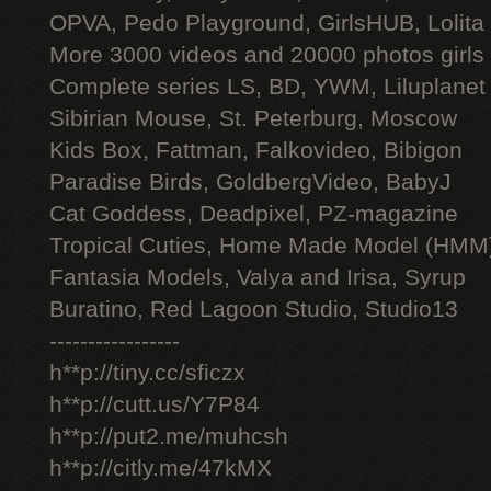
OPVA, Pedo Playground, GirlsHUB, Lolita 
More 3000 videos and 20000 photos girls
Complete series LS, BD, YWM, Liluplanet
Sibirian Mouse, St. Peterburg, Moscow
Kids Box, Fattman, Falkovideo, Bibigon
Paradise Birds, GoldbergVideo, BabyJ
Cat Goddess, Deadpixel, PZ-magazine
Tropical Cuties, Home Made Model (HMM
Fantasia Models, Valya and Irisa, Syrup
Buratino, Red Lagoon Studio, Studio13
-----------------
h**p://tiny.cc/sficzx
h**p://cutt.us/Y7P84
h**p://put2.me/muhcsh
h**p://citly.me/47kMX