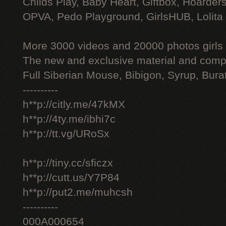
Childs Play, Baby Heart, Giftbox, Hoarders
OPVA, Pedo Playground, GirlsHUB, Lolita 
More 3000 videos and 20000 photos girls
The new and exclusive material and compl
Full Siberian Mouse, Bibigon, Syrup, Bura
----------
h**p://citly.me/47kMX
h**p://4ty.me/ibhi7c
h**p://tt.vg/URoSx
h**p://tiny.cc/sficzx
h**p://cutt.us/Y7P84
h**p://put2.me/muhcsh
----------
000A000654