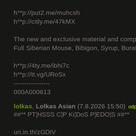
h**p://put2.me/muhcsh
h**p://citly.me/47kMX
The new and exclusive material and compl
Full Siberian Mouse, Bibigon, Syrup, Bura
h**p://4ty.me/ibhi7c
h**p://tt.vg/URoSx
-----------------
000A000613
lolkas
,
Lolkas Asian
(7.8.2026 15:50)
odp
##** PT¦HSSS C¦P Ki¦DoS P¦EDO¦S ##**
uri.in.th/zGDtV