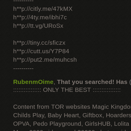
----------
h**p://citly.me/47kMX
h**p://4ty.me/ibhi7c
h**p://tt.vg/URoSx
h**p://tiny.cc/sficzx
h**p://cutt.us/Y7P84
h**p://put2.me/muhcsh
----------
RubenmOime
,
That you searched! Has
:::::::::::::::: ONLY THE BEST ::::::::::::::::
Content from TOR websites Magic Kingdo
Childs Play, Baby Heart, Giftbox, Hoarders
OPVA, Pedo Playground, GirlsHUB, Lolita 