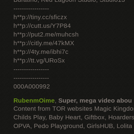
-----------------
h**p://tiny.cc/sficzx
h**p://cutt.us/Y7P84
h**p://put2.me/muhcsh
h**p://citly.me/47kMX
h**p://4ty.me/ibhi7c
h**p://tt.vg/URoSx
-----------------
-----------------
000A000992
RubenmOime
,
Super, mega video abou
Content from TOR websites Magic Kingdo
Childs Play, Baby Heart, Giftbox, Hoarders
OPVA, Pedo Playground, GirlsHUB, Lolita 