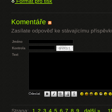
Formát pro tisk
Komentáře
Zasílate odpověď ke stávajícímu příspěvk
Jméno
Kontrola
Text
Strana:
1
2
3
4
5
6
7
8
9
další »
...
1