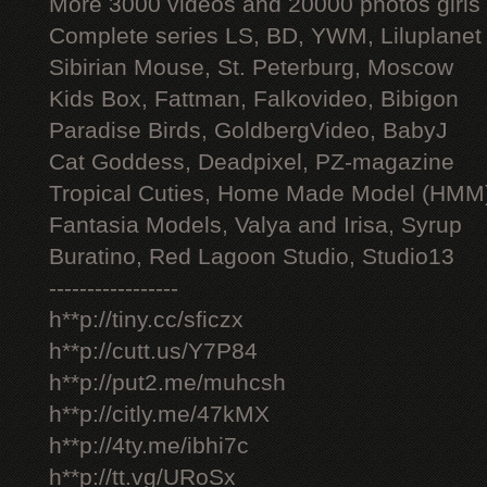
More 3000 videos and 20000 photos girls
Complete series LS, BD, YWM, Liluplanet
Sibirian Mouse, St. Peterburg, Moscow
Kids Box, Fattman, Falkovideo, Bibigon
Paradise Birds, GoldbergVideo, BabyJ
Cat Goddess, Deadpixel, PZ-magazine
Tropical Cuties, Home Made Model (HMM
Fantasia Models, Valya and Irisa, Syrup
Buratino, Red Lagoon Studio, Studio13
-----------------
h**p://tiny.cc/sficzx
h**p://cutt.us/Y7P84
h**p://put2.me/muhcsh
h**p://citly.me/47kMX
h**p://4ty.me/ibhi7c
h**p://tt.vg/URoSx