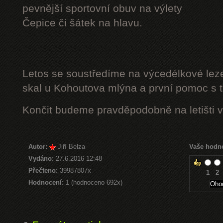
pevnější sportovní obuv na výlety
Čepice či šátek na hlavu.
Letos se soustředíme na výcedélkové leze
skal u Kohoutova mlýna a první pomoc s t
Končit budeme pravděpodobně na letišti v
Autor:
Jiří Belza
Vaše hodn
Vydáno:
27.6.2016 12:48
Přečteno:
39987807x
1
2
Hodnocení:
1 (hodnoceno 692x)