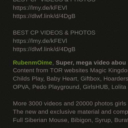
https://lmy.de/kFEVl
https://dlwf.link/d/4DgB
BEST CP VIDEOS & PHOTOS
https://lmy.de/kFEVl
https://dlwf.link/d/4DgB
RubenmOime
,
Super, mega video abou
Content from TOR websites Magic Kingdo
Childs Play, Baby Heart, Giftbox, Hoarders
OPVA, Pedo Playground, GirlsHUB, Lolita 
More 3000 videos and 20000 photos girls
The new and exclusive material and compl
Full Siberian Mouse, Bibigon, Syrup, Bura