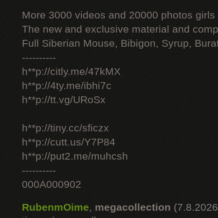
More 3000 videos and 20000 photos girls
The new and exclusive material and compl
Full Siberian Mouse, Bibigon, Syrup, Bura
----------
h**p://citly.me/47kMX
h**p://4ty.me/ibhi7c
h**p://tt.vg/URoSx
h**p://tiny.cc/sficzx
h**p://cutt.us/Y7P84
h**p://put2.me/muhcsh
----------
000A000902
RubenmOime
,
megacollection
(7.8.2026