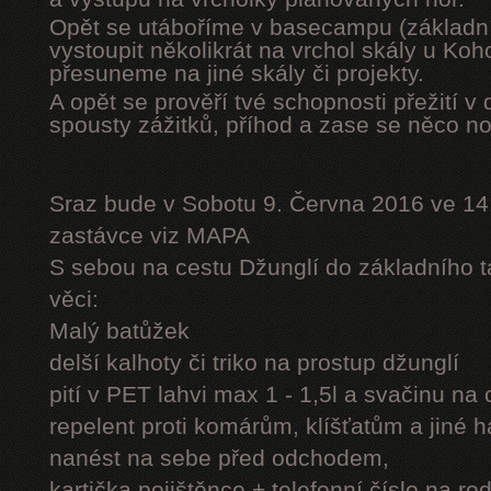
Opět se utáboříme v basecampu (základní
vystoupit několikrát na vrchol skály u Ko
přesuneme na jiné skály či projekty.
A opět se prověří tvé schopnosti přežití v 
spousty zážitků, příhod a zase se něco n
Sraz bude v Sobotu 9. Června 2016 ve 14
zastávce viz MAPA
S sebou na cestu Džunglí do základního tá
věci:
Malý batůžek
delší kalhoty či triko na prostup džunglí
pití v PET lahvi max 1 - 1,5l a svačinu na
repelent proti komárům, klíšťatům a jiné 
nanést na sebe před odchodem,
kartička pojištěnce + telefonní číslo na rod