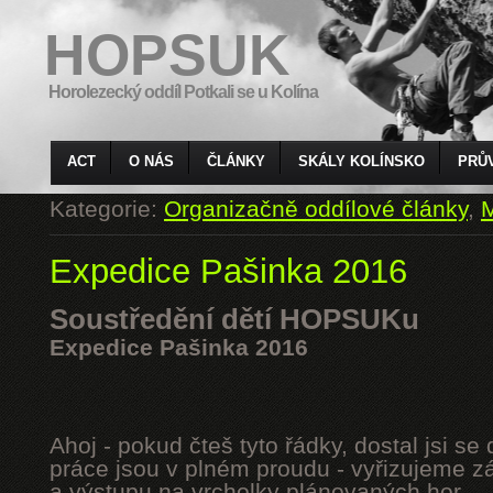
HOPSUK
Horolezecký oddíl Potkali se u Kolína
ACT
O NÁS
ČLÁNKY
SKÁLY KOLÍNSKO
PRŮ
Kategorie:
Organizačně oddílové články
,
M
Expedice Pašinka 2016
Soustředění dětí HOPSUKu
Expedice Pašinka 2016
Ahoj - pokud čteš tyto řádky, dostal jsi s
práce jsou v plném proudu - vyřizujeme z
a výstupu na vrcholky plánovaných hor.