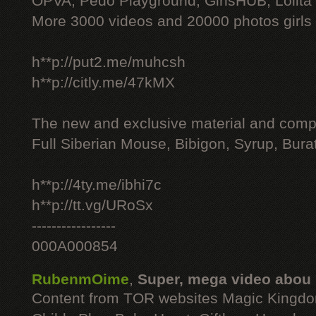
OPVA, Pedo Playground, GirlsHUB, Lolita 
More 3000 videos and 20000 photos girls
h**p://put2.me/muhcsh
h**p://citly.me/47kMX
The new and exclusive material and compl
Full Siberian Mouse, Bibigon, Syrup, Bura
h**p://4ty.me/ibhi7c
h**p://tt.vg/URoSx
-----------------
000A000854
RubenmOime
,
Super, mega video abou
Content from TOR websites Magic Kingdo