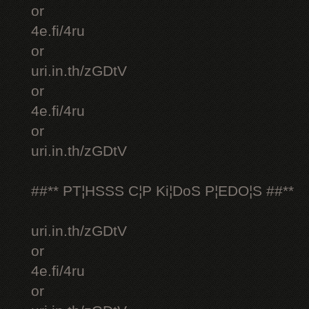
or
4e.fi/4ru
or
uri.in.th/zGDtV
or
4e.fi/4ru
or
uri.in.th/zGDtV
##** PT¦HSSS C¦P Ki¦DoS P¦EDO¦S ##**
uri.in.th/zGDtV
or
4e.fi/4ru
or