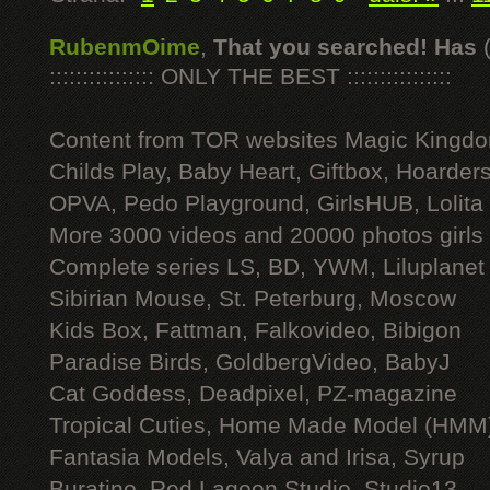
RubenmOime
,
That you searched! Has
:::::::::::::::: ONLY THE BEST ::::::::::::::::
Content from TOR websites Magic Kingdo
Childs Play, Baby Heart, Giftbox, Hoarders
OPVA, Pedo Playground, GirlsHUB, Lolita 
More 3000 videos and 20000 photos girls
Complete series LS, BD, YWM, Liluplanet
Sibirian Mouse, St. Peterburg, Moscow
Kids Box, Fattman, Falkovideo, Bibigon
Paradise Birds, GoldbergVideo, BabyJ
Cat Goddess, Deadpixel, PZ-magazine
Tropical Cuties, Home Made Model (HMM
Fantasia Models, Valya and Irisa, Syrup
Buratino, Red Lagoon Studio, Studio13