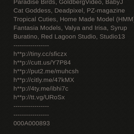
Paradise Birds, GoldbergVideo, BabyJ
Cat Goddess, Deadpixel, PZ-magazine
Tropical Cuties, Home Made Model (HMM
Fantasia Models, Valya and Irisa, Syrup
Buratino, Red Lagoon Studio, Studio13
-----------------
h**p://tiny.cc/sficzx
h**p://cutt.us/Y7P84
h**p://put2.me/muhcsh
h**p://citly.me/47kMX
h**p://4ty.me/ibhi7c
h**p://tt.vg/URoSx
-----------------
-----------------
000A000893