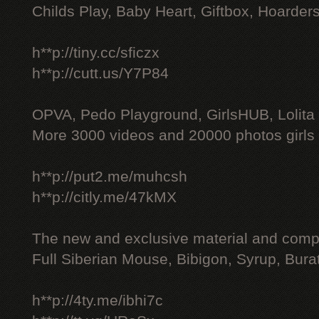
Childs Play, Baby Heart, Giftbox, Hoarders
h**p://tiny.cc/sficzx
h**p://cutt.us/Y7P84
OPVA, Pedo Playground, GirlsHUB, Lolita 
More 3000 videos and 20000 photos girls
h**p://put2.me/muhcsh
h**p://citly.me/47kMX
The new and exclusive material and compl
Full Siberian Mouse, Bibigon, Syrup, Bura
h**p://4ty.me/ibhi7c