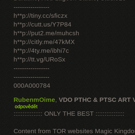
-----------------
h**p://tiny.cc/sficzx
h**p://cutt.us/Y7P84
h**p://put2.me/muhcsh
h**p://citly.me/47kMX
h**p://4ty.me/ibhi7c
h**p://tt.vg/URoSx
-----------------
-----------------
000A000784
RubenmOime
,
VDO PTHC & PTSC ART 
odpovědět
:::::::::::::::: ONLY THE BEST ::::::::::::::::
Content from TOR websites Magic Kingdo