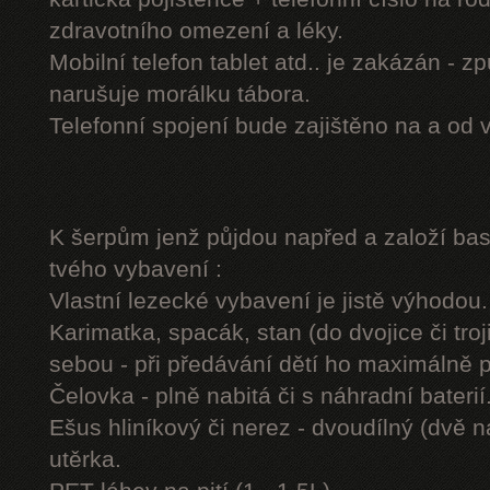
zdravotního omezení a léky.
Mobilní telefon tablet atd.. je zakázán - 
narušuje morálku tábora.
Telefonní spojení bude zajištěno na a od 
K šerpům jenž půjdou napřed a založí b
tvého vybavení :
Vlastní lezecké vybavení je jistě výhodou.
Karimatka, spacák, stan (do dvojice či troj
sebou - při předávání dětí ho maximálně 
Čelovka - plně nabitá či s náhradní baterií
Ešus hliníkový či nerez - dvoudílný (dvě n
utěrka.