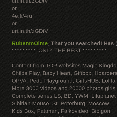
uri.in.th/zGDtV
or
4e.fi/4ru
or
uri.in.th/zGDtV
RubenmOime
,
That you searched! Has
:::::::::::::::: ONLY THE BEST ::::::::::::::::
Content from TOR websites Magic Kingdo
Childs Play, Baby Heart, Giftbox, Hoarders
OPVA, Pedo Playground, GirlsHUB, Lolita 
More 3000 videos and 20000 photos girls
Complete series LS, BD, YWM, Liluplanet
Sibirian Mouse, St. Peterburg, Moscow
Kids Box, Fattman, Falkovideo, Bibigon