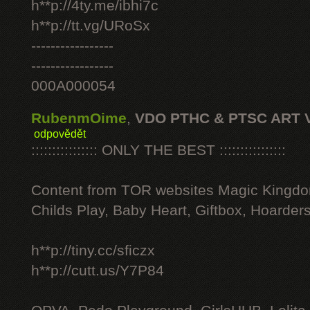
h**p://4ty.me/ibhi7c
h**p://tt.vg/URoSx
-----------------
-----------------
000A000054
RubenmOime
,
VDO PTHC & PTSC ART 
odpovědět
:::::::::::::::: ONLY THE BEST ::::::::::::::::
Content from TOR websites Magic Kingdo
Childs Play, Baby Heart, Giftbox, Hoarders
h**p://tiny.cc/sficzx
h**p://cutt.us/Y7P84