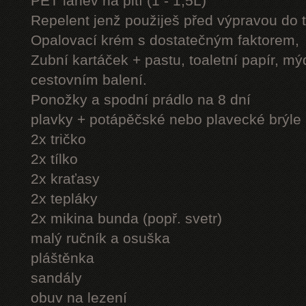
PET láhev na pití (1 - 1,5L)
Repelent jenž použiješ před výpravou do 
Opalovací krém s dostatečným faktorem,
Zubní kartáček + pastu, toaletní papír, mý
cestovním balení.
Ponožky a spodní prádlo na 8 dní
plavky + potápěčské nebo plavecké brýle
2x tričko
2x tílko
2x kraťasy
2x tepláky
2x mikina bunda (popř. svetr)
malý ručník a osuška
pláštěnka
sandály
obuv na lezení