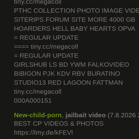
tiny.cc/megacoll
PTHC COLLECTION PHOTO IMAGE VID
SITERIPS FORUM SITE MORE 4000 GB
HOARDERS HELL BABY HEARTS OPVA
= REGULAR UPDATE
==== tiny.cc/megacoll
= REGULAR UPDATE
GIRLSHUB LS BD YWM FALKOVIDEO
BIBIGON PJK KDV RBV BURATINO
STUDIO13 RED LAGOON FATTMAN
tiny.cc/megacoll
000A000151
New-child-porn
,
jailbait video
(7.8.2026 
BEST CP VIDEOS & PHOTOS
https://lmy.de/kFEVl