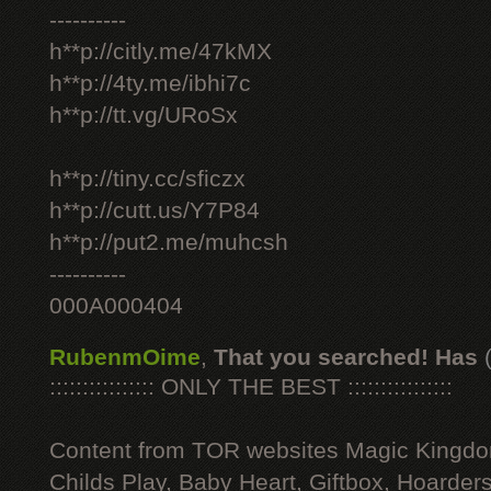
----------
h**p://citly.me/47kMX
h**p://4ty.me/ibhi7c
h**p://tt.vg/URoSx
h**p://tiny.cc/sficzx
h**p://cutt.us/Y7P84
h**p://put2.me/muhcsh
----------
000A000404
RubenmOime
,
That you searched! Has
:::::::::::::::: ONLY THE BEST ::::::::::::::::
Content from TOR websites Magic Kingdo
Childs Play, Baby Heart, Giftbox, Hoarders