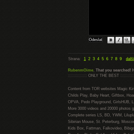
Strana:
1
2
3
4
5
6
7
8
9
dalš
RubenmOime
,
That you searched! 
:::::::::::::::: ONLY THE BEST ::::::::::::
Content from TOR websites Magic Ki
Childs Play, Baby Heart, Giftbox, Hoar
OPVA, Pedo Playground, GirlsHUB, Lo
More 3000 videos and 20000 photos g
Complete series LS, BD, YWM, Lilupl
Sibirian Mouse, St. Peterburg, Mosco
Kids Box, Fattman, Falkovideo, Bibig