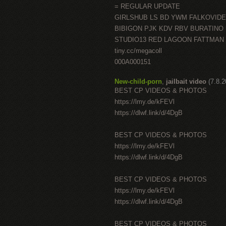
= REGULAR UPDATE
GIRLSHUB LS BD YWM FALKOVID
BIBIGON PJK KDV RBV BURATINO
STUDIO13 RED LAGOON FATTMAN
tiny.cc/megacoll
000A000151
New-child-porn
,
jailbait video
(7.8.
BEST CP VIDEOS & PHOTOS
https://lmy.de/kFEVl
https://dlwf.link/d/4DgB
BEST CP VIDEOS & PHOTOS
https://lmy.de/kFEVl
https://dlwf.link/d/4DgB
BEST CP VIDEOS & PHOTOS
https://lmy.de/kFEVl
https://dlwf.link/d/4DgB
BEST CP VIDEOS & PHOTOS