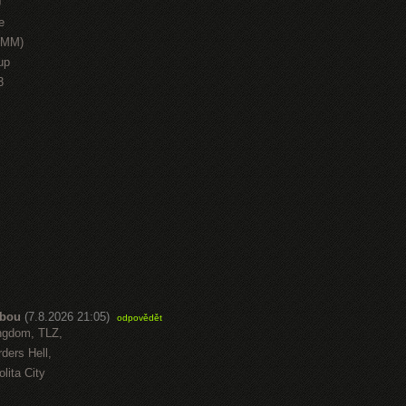
J
e
HMM)
up
3
abou
(7.8.2026 21:05)
odpovědět
ngdom, TLZ,
ders Hell,
lita City