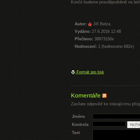
Končit budeme pravděpodobně na letiš
Autor:
Jiří Belza
Vydáno:
27.6.2016 12:48
Přečteno:
39973150x
Hodnocení:
1 (hodnoceno 692x)
Formát pro tisk
Komentáře
Zasílate odpověď ke stávajícímu přís
Jméno
Kontrola
Text