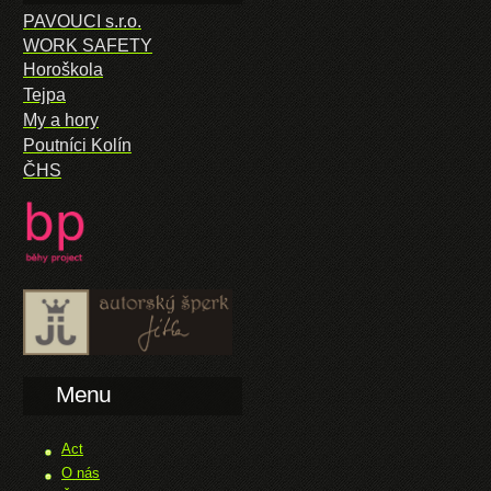
PAVOUCI s.r.o.
WORK SAFETY
Horoškola
Tejpa
My a hory
Poutníci Kolín
ČHS
Menu
Act
O nás