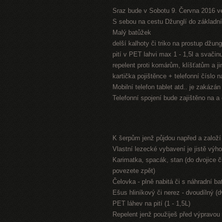
Sraz bude v Sobotu 9. Června 2016 v
S sebou na cestu Džunglí do základníh
Malý batůžek
delší kalhoty či triko na prostup džung
pití v PET lahvi max 1 - 1,5l a svači
repelent proti komárům, klíšťatům a 
kartička pojištěnce + telefonní číslo 
Mobilní telefon tablet atd.. je zakázá
Telefonní spojení bude zajištěno na a
K šerpům jenž půjdou napřed a založ
Vlastní lezecké vybavení je jistě výh
Karimatka, spacák, stan (do dvojice či
povezete zpět)
Čelovka - plně nabitá či s náhradní bat
Ešus hliníkový či nerez - dvoudílný (
PET láhev na pití (1 - 1,5L)
Repelent jenž použiješ před výpravou