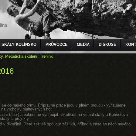
lína
SKÁLY KOLÍNSKO
PRŮVODCE
MEDIA
DISKUSE
KONT
ky
,
Metodická školení
,
Trénink
2016
jsi se do našeho týmu. Přípravné práce jsou v plném proudu - vyřizujeme
 na vrcholky plánovaných hor.
dní tábor) a pokusíme vystoupit několikrát na vrchol skály u Kohoutova
kály či projekty.
tí v divočině. Jistě zažiješ spousty zážitků, příhod a zase se něco nového