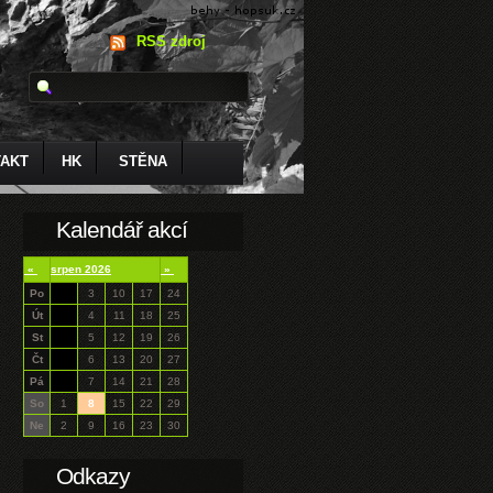
RSS zdroj
AKT
HK
STĚNA
Kalendář akcí
«
srpen 2026
»
Po
3
10
17
24
Út
4
11
18
25
St
5
12
19
26
Čt
6
13
20
27
Pá
7
14
21
28
So
1
8
15
22
29
Ne
2
9
16
23
30
Odkazy