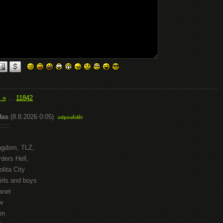
í »
...
11842
Has
(8.8.2026 0:05)
odpovědět
::::
ngdom, TLZ,
ders Hell,
lita City
irls and boys
anet
w
on