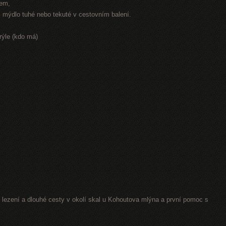
rem,
r, mýdlo tuhé nebo tekuté v cestovním balení.
rýle (kdo má)
lezení a dlouhé cesty v okolí skal u Kohoutova mlýna a první pomoc s