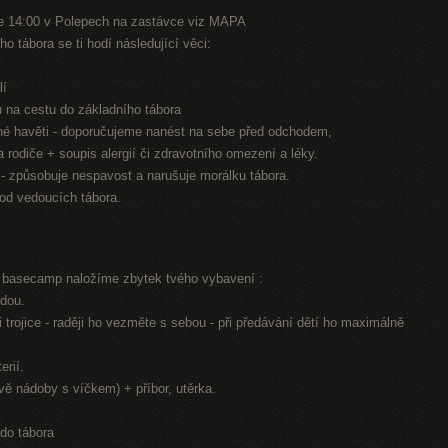
e 14:00 v Polepech na zastávce viz MAPA
o tábora se ti hodí následující věci:
lí
nu na cestu do základního tábora
jiné havěti - doporučujeme nanést na sebe před odchodem,
na rodiče + soupis alergií či zdravotního omezení a léky.
n - způsobuje nespavost a narušuje morálku tábora.
 od vedoucích tábora.
í basecamp naložíme zbytek tvého vybavení :
odou.
 trojice - raději ho vezměte s sebou - při předávání dětí ho maximálně
erií.
dvě nádoby s víčkem) + příbor, utěrka.
 do tábora