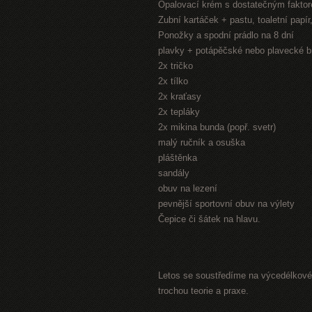
Opalovací krém s dostatečným fakto
Zubní kartáček + pastu, toaletní papí
Ponožky a spodní prádlo na 8 dní
plavky + potápěčské nebo plavecké b
2x tričko
2x tílko
2x kraťasy
2x tepláky
2x mikina bunda (popř. svetr)
malý ručník a osuška
pláštěnka
sandály
obuv na lezení
pevnější sportovní obuv na výlety
Čepice či šátek na hlavu.
Letos se soustředíme na výcedélkové 
trochou teorie a praxe.