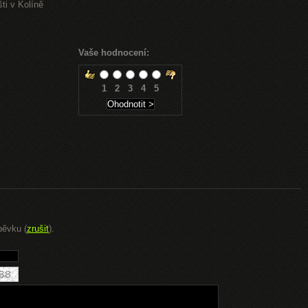
ti v Kolíně
Vaše hodnocení:
1
2
3
4
5
pěvku (
zrušit
).