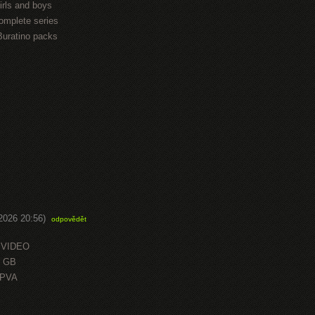
irls and boys
omplete series
Buratino packs
.2026 20:56)
odpovědět
 VIDEO
0 GB
OPVA