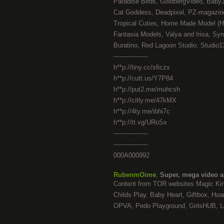
Paradise Birds, GoldbergVideo, Baby
Cat Goddess, Deadpixel, PZ-magazin
Tropical Cuties, Home Made Model (
Fantasia Models, Valya and Irisa, Syr
Buratino, Red Lagoon Studio, Studio1
-----------------
h**p://tiny.cc/sficzx
h**p://cutt.us/Y7P84
h**p://put2.me/muhcsh
h**p://citly.me/47kMX
h**p://4ty.me/ibhi7c
h**p://tt.vg/URoSx
-----------------
-----------------
000A000992
RubenmOime
,
Super, mega video 
Content from TOR websites Magic Ki
Childs Play, Baby Heart, Giftbox, Hoar
OPVA, Pedo Playground, GirlsHUB, Lo