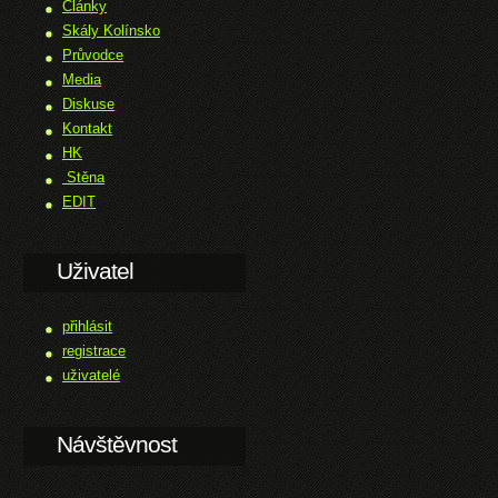
Články
Skály Kolínsko
Průvodce
Media
Diskuse
Kontakt
HK
Stěna
EDIT
Uživatel
přihlásit
registrace
uživatelé
Návštěvnost