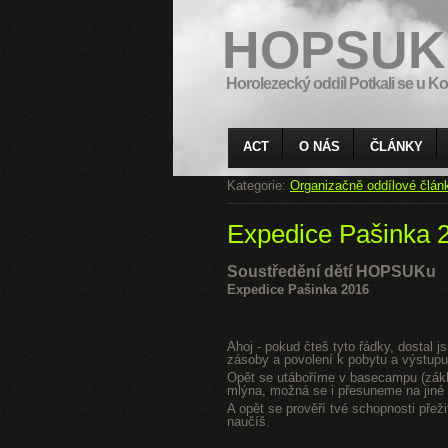
HOPSUK
Horolezecký oddíl Potkali se u Ko
ACT
O NÁS
ČLÁNKY
Kategorie:
Organizačně oddílové člán
Expedice Pašinka 
Soustředění dětí HOPSUKu
Expedice Pašinka 2016
Ahoj - pokud čteš tyto řádky, dostal 
zásoby a povolení k pobytu a výstupu
Opět se utáboříme v basecampu (zákla
mlýna, možná se i přesuneme na jiné s
A opět se prověří tvé schopnosti přeži
naučíš.