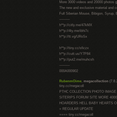
More 3000 videos and 20000 photos g
The new and exclusive material and c
Full Siberian Mouse, Bibigon, Syrup, 
----------
h**p://citly.me/47kMX
h**p://4ty.me/ibhi7c
h**p://tt.vg/URoSx
h**p://tiny.cc/sficzx
h**p://cutt.us/Y7P84
h**p://put2.me/muhcsh
----------
000A000902
RubenmOime
,
megacollection
(7.8
tiny.cc/megacoll
PTHC COLLECTION PHOTO IMAGE
SITERIPS FORUM SITE MORE 400
HOARDERS HELL BABY HEARTS 
= REGULAR UPDATE
==== tiny.cc/megacoll