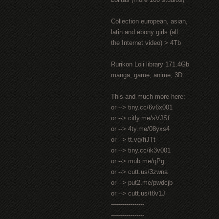
Collection european, asian,
latin and ebony girls (all
the Internet video) > 4Tb
Rurikon Lоli library 171.4Gb
manga, game, anime, 3D
This and much more here:
or --> tiny.cc/6v6x001
or --> citly.me/sVJSf
or --> 4ty.me/08yxs4
or --> tt.vg/fiJTt
or --> tiny.cc/ik3v001
or --> mub.me/qPg
or --> cutt.us/3zwna
or --> put2.me/pwdcjb
or --> cutt.us/t8v1J
-----------------
-----------------