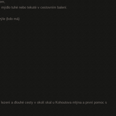
rem,
r, mýdlo tuhé nebo tekuté v cestovním balení.
rýle (kdo má)
lezení a dlouhé cesty v okolí skal u Kohoutova mlýna a první pomoc s