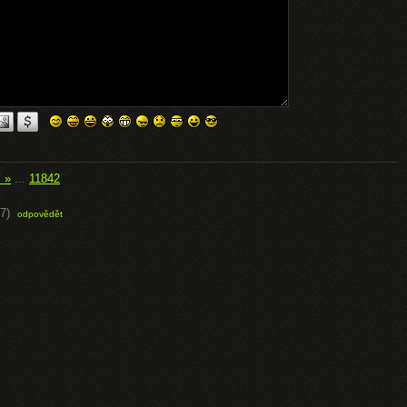
í »
...
11842
7)
odpovědět