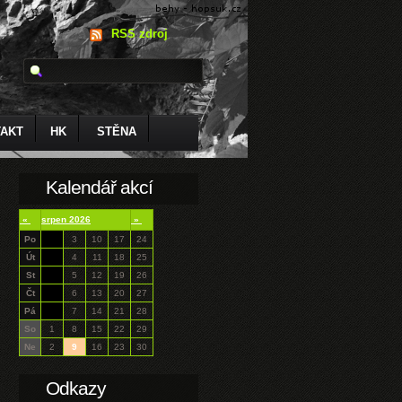
RSS zdroj
AKT
HK
STĚNA
Kalendář akcí
«
srpen 2026
»
Po
3
10
17
24
Út
4
11
18
25
St
5
12
19
26
Čt
6
13
20
27
Pá
7
14
21
28
So
1
8
15
22
29
Ne
2
9
16
23
30
Odkazy