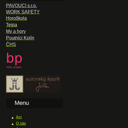
PAVOUCI s.r.o.
WORK SAFETY
Horoškola
Tejpa
My a hory
Poutníci Kolín
ČHS
Menu
Act
O nás