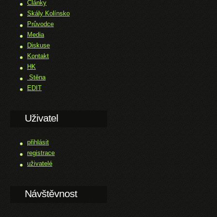
Články
Skály Kolínsko
Průvodce
Media
Diskuse
Kontakt
HK
Stěna
EDIT
Uživatel
přihlásit
registrace
uživatelé
Návštěvnost