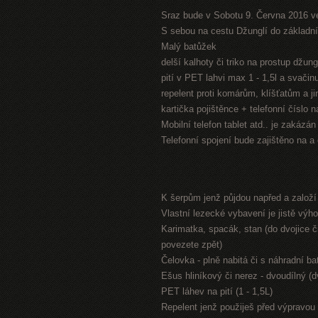
Sraz bude v Sobotu 9. Června 2016 v
S sebou na cestu Džunglí do základníh
Malý batůžek
delší kalhoty či triko na prostup džung
pití v PET lahvi max 1 - 1,5l a svači
repelent proti komárům, klíšťatům a 
kartička pojištěnce + telefonní číslo 
Mobilní telefon tablet atd.. je zakázá
Telefonní spojení bude zajištěno na a
K šerpům jenž půjdou napřed a založ
Vlastní lezecké vybavení je jistě výh
Karimatka, spacák, stan (do dvojice či
povezete zpět)
Čelovka - plně nabitá či s náhradní bat
Ešus hliníkový či nerez - dvoudílný (
PET láhev na pití (1 - 1,5L)
Repelent jenž použiješ před výpravou