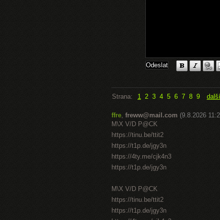
Strana:
1
2
3
4
5
6
7
8
9
dalš
ffre
,
freww@mail.com
(9.8.2026 11:2
M\X V/D P@CK
https://tinu.be/ttit2
https://t1p.de/jgy3n
https://4ty.me/cjk4n3
https://t1p.de/jgy3n
M\X V/D P@CK
https://tinu.be/ttit2
https://t1p.de/jgy3n