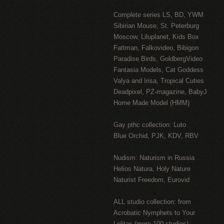
Complete series LS, BD, YWM
Sibirian Mouse, St. Peterburg
Moscow, Liluplanet, Kids Box
Fattman, Falkovideo, Bibigon
Paradise Birds, GoldbergVideo
Fantasia Models, Cat Goddess
Valya and Irisa, Tropical Cuties
Deadpixel, PZ-magazine, BabyJ
Home Made Model (HMM)
Gay рthс collection: Luto
Blue Orchid, PJK, KDV, RBV
Nudism: Naturism in Russia
Helios Natura, Holy Nature
Naturist Freedom, Eurovid
ALL studio collection: from
Acrobatic Nymрhеts to Your
Lоlitаs (more 100 studios)