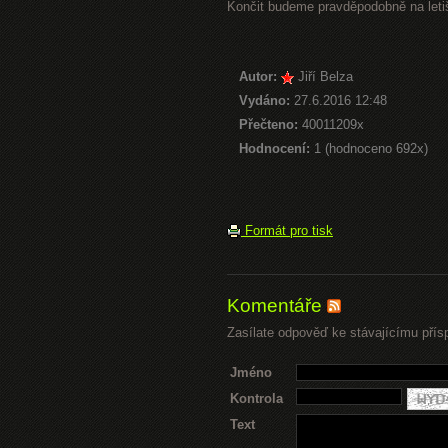
Končit budeme pravděpodobně na letiš
Autor:
Jiří Belza
Vydáno:
27.6.2016 12:48
Přečteno:
40011209x
Hodnocení:
1 (hodnoceno 692x)
Formát pro tisk
Komentáře
Zasílate odpověď ke stávajícímu přís
Jméno
Kontrola
Text