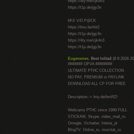
https://4ty.me/cjk4n3
https://t1p.de/jgy3n
M\X V/D P@CK
https://tinu.be/ttit2
https://t1p.de/jgy3n
https://4ty.me/cjk4n3
https://t1p.de/jgy3n
Eugenenes
,
Best lolita2
(8.8.2026 20
####### OPVA ########
ULTIMATE РТНС COLLECTION
NO PAY, PREMIUM or PAYLINK
DOWNLOAD ALL СР FOR FREE
Description:-> lmy.de/bmRZI
Webcams РТНС since 1999 FULL
STICKAM, Skype, video_mail_ru
Omegle, Vichatter, Interia_pl
BlogTV, Online_ru, murclub_ru