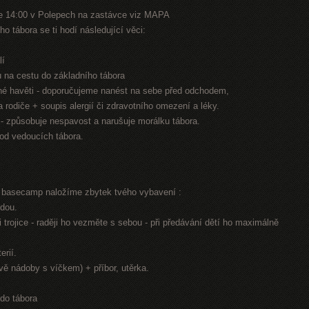
e 14:00 v Polepech na zastávce viz MAPA
o tábora se ti hodí následující věci:
lí
nu na cestu do základního tábora
jiné havěti - doporučujeme nanést na sebe před odchodem,
na rodiče + soupis alergií či zdravotního omezení a léky.
n - způsobuje nespavost a narušuje morálku tábora.
 od vedoucích tábora.
í basecamp naložíme zbytek tvého vybavení :
odou.
 trojice - raději ho vezměte s sebou - při předávání dětí ho maximálně
erií.
dvě nádoby s víčkem) + příbor, utěrka.
 do tábora