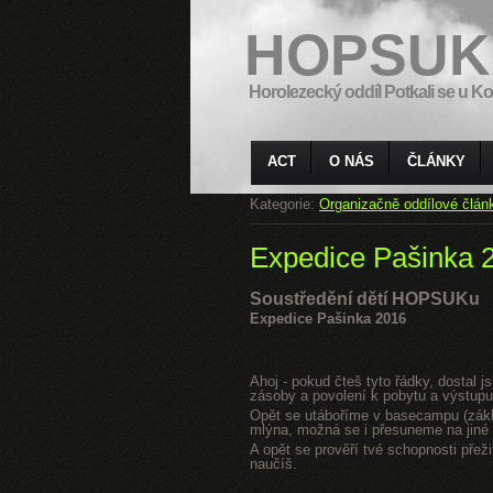
HOPSUK
Horolezecký oddíl Potkali se u Ko
ACT
O NÁS
ČLÁNKY
Kategorie:
Organizačně oddílové člán
Expedice Pašinka 
Soustředění dětí HOPSUKu
Expedice Pašinka 2016
Ahoj - pokud čteš tyto řádky, dostal 
zásoby a povolení k pobytu a výstupu
Opět se utáboříme v basecampu (zákla
mlýna, možná se i přesuneme na jiné s
A opět se prověří tvé schopnosti přeži
naučíš.