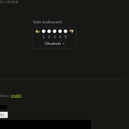
ti v Kolíně
Vaše hodnocení:
1
2
3
4
5
pěvku (
zrušit
).