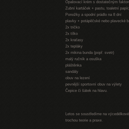
Opalovací krém s dostatečným fakto
Zubní kartáček + pastu, toaletní papí
Ponožky a spodní prádlo na 8 dní
plavky + potápěčské nebo plavecké b
2x tričko
2x tílko
2x kraťasy
2x tepláky
2x mikina bunda (popř. svetr)
malý ručník a osuška
pláštěnka
sandály
obuv na lezení
pevnější sportovní obuv na výlety
Čepice či šátek na hlavu.
Letos se soustředíme na výcedélkové 
trochou teorie a praxe.