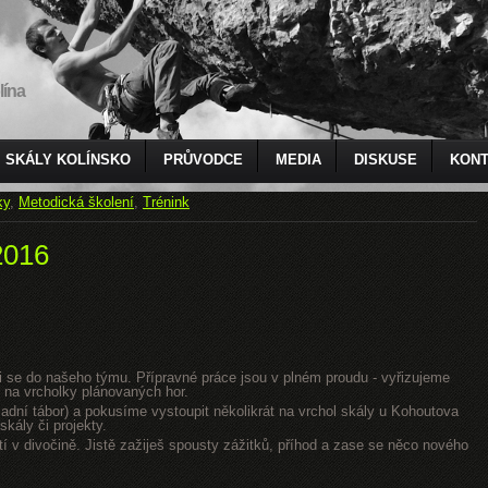
lína
SKÁLY KOLÍNSKO
PRŮVODCE
MEDIA
DISKUSE
KONT
ky
,
Metodická školení
,
Trénink
2016
jsi se do našeho týmu. Přípravné práce jsou v plném proudu - vyřizujeme
 na vrcholky plánovaných hor.
dní tábor) a pokusíme vystoupit několikrát na vrchol skály u Kohoutova
kály či projekty.
tí v divočině. Jistě zažiješ spousty zážitků, příhod a zase se něco nového