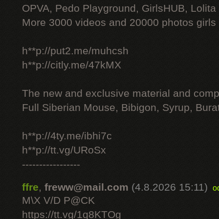
OPVA, Pedo Playground, GirlsHUB, Lolita 
More 3000 videos and 20000 photos girls
h**p://put2.me/muhcsh
h**p://citly.me/47kMX
The new and exclusive material and compl
Full Siberian Mouse, Bibigon, Syrup, Bura
h**p://4ty.me/ibhi7c
h**p://tt.vg/URoSx
-----------------
ffre
,
freww@mail.com
(4.8.2026 15:11)
o
M\X V/D P@CK
https://tt.vg/1q8KTOg