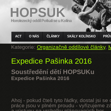
HOPSUK
Horolezecký oddíl Potkali se u Kolína
ACT
O NÁS
ČLÁNKY
SKÁLY KOLÍNSKO
PRŮ
Kategorie:
Organizačně oddílové články
,
M
Expedice Pašinka 2016
Soustředění dětí HOPSUKu
Expedice Pašinka 2016
Ahoj - pokud čteš tyto řádky, dostal jsi s
práce jsou v plném proudu - vyřizujeme z
a výstupu na vrcholky plánovaných hor.