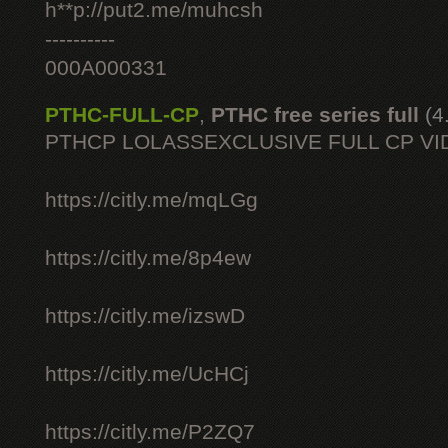
h**p://put2.me/muhcsh
----------
000A000331
PTHC-FULL-CP
,
PTHC free series full
(4
PTHCP LOLASSEXCLUSIVE FULL CP VI
https://citly.me/mqLGg
https://citly.me/8p4ew
https://citly.me/izswD
https://citly.me/UcHCj
https://citly.me/P2ZQ7