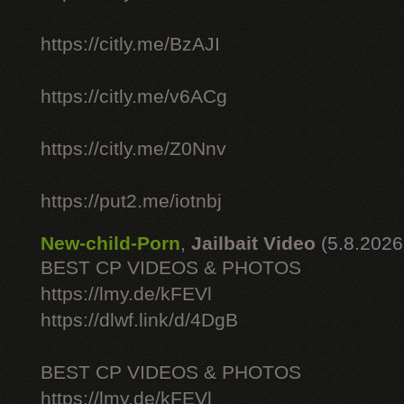
https://citly.me/BzAJI
https://citly.me/v6ACg
https://citly.me/Z0Nnv
https://put2.me/iotnbj
New-child-Porn
,
Jailbait Video
(5.8.2026
BEST CP VIDEOS & PHOTOS
https://lmy.de/kFEVl
https://dlwf.link/d/4DgB
BEST CP VIDEOS & PHOTOS
https://lmy.de/kFEVl