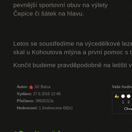
pevnější sportovní obuv na výlety
Čepice či šátek na hlavu.
Letos se soustředíme na výcedélkové leze
skal u Kohoutova mlýna a první pomoc s t
Končit budeme pravděpodobně na letišti v
Autor:
Jiří Belza
Vaše hodn
Vydáno:
27.6.2016 12:48
Přečteno:
39926313x
1
2
Hodnocení:
1 (hodnoceno 692x)