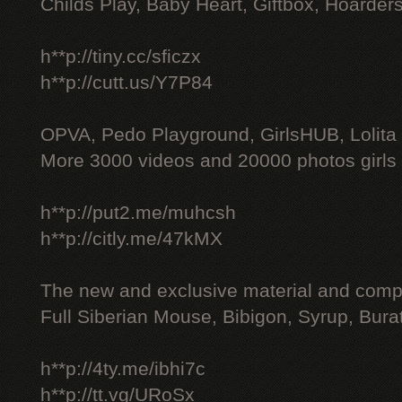
Childs Play, Baby Heart, Giftbox, Hoarders
h**p://tiny.cc/sficzx
h**p://cutt.us/Y7P84
OPVA, Pedo Playground, GirlsHUB, Lolita 
More 3000 videos and 20000 photos girls
h**p://put2.me/muhcsh
h**p://citly.me/47kMX
The new and exclusive material and compl
Full Siberian Mouse, Bibigon, Syrup, Bura
h**p://4ty.me/ibhi7c
h**p://tt.vg/URoSx