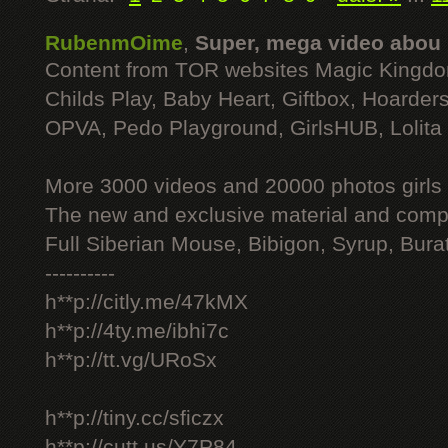
RubenmOime
,
Super, mega video abou
Content from TOR websites Magic Kingdo
Childs Play, Baby Heart, Giftbox, Hoarders
OPVA, Pedo Playground, GirlsHUB, Lolita 
More 3000 videos and 20000 photos girls
The new and exclusive material and compl
Full Siberian Mouse, Bibigon, Syrup, Bura
----------
h**p://citly.me/47kMX
h**p://4ty.me/ibhi7c
h**p://tt.vg/URoSx
h**p://tiny.cc/sficzx
h**p://cutt.us/Y7P84