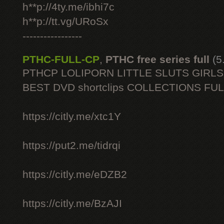
h**p://4ty.me/ibhi7c
h**p://tt.vg/URoSx
-----------------
PTHC-FULL-CP
,
PTHC free series full
(5
PTHCP LOLIPORN LITTLE SLUTS GIRL
BEST DVD shortclips COLLECTIONS FU
https://citly.me/xtc1Y
https://put2.me/tidrqi
https://citly.me/eDZB2
https://citly.me/BzAJI