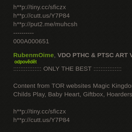
h**p://tiny.cc/sficzx
h**p://cutt.us/Y7P84
h**p://put2.me/muhcsh
----------
000A000651
RubenmOime
,
VDO PTHC & PTSC ART 
odpovědět
:::::::::::::::: ONLY THE BEST ::::::::::::::::
Content from TOR websites Magic Kingdo
Childs Play, Baby Heart, Giftbox, Hoarders
h**p://tiny.cc/sficzx
h**p://cutt.us/Y7P84