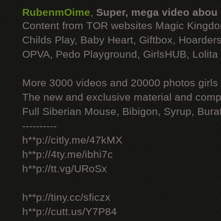
RubenmOime
,
Super, mega video abou
Content from TOR websites Magic Kingdo
Childs Play, Baby Heart, Giftbox, Hoarders
OPVA, Pedo Playground, GirlsHUB, Lolita 
More 3000 videos and 20000 photos girls
The new and exclusive material and compl
Full Siberian Mouse, Bibigon, Syrup, Bura
----------
h**p://citly.me/47kMX
h**p://4ty.me/ibhi7c
h**p://tt.vg/URoSx
h**p://tiny.cc/sficzx
h**p://cutt.us/Y7P84