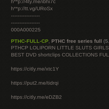
h**p://4ty.me/ibhi7c
h**p://tt.vg/URoSx
-----------------
-----------------
000A000225
PTHC-FULL-CP
,
PTHC free series full
(5
PTHCP LOLIPORN LITTLE SLUTS GIRL
BEST DVD shortclips COLLECTIONS FU
https://citly.me/xtc1Y
https://put2.me/tidrqi
https://citly.me/eDZB2