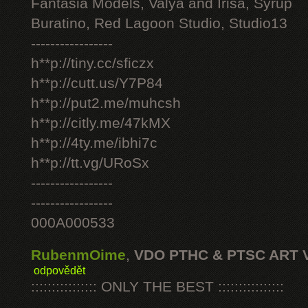
Fantasia Models, Valya and Irisa, Syrup
Buratino, Red Lagoon Studio, Studio13
-----------------
h**p://tiny.cc/sficzx
h**p://cutt.us/Y7P84
h**p://put2.me/muhcsh
h**p://citly.me/47kMX
h**p://4ty.me/ibhi7c
h**p://tt.vg/URoSx
-----------------
-----------------
000A000533
RubenmOime
,
VDO PTHC & PTSC ART 
odpovědět
:::::::::::::::: ONLY THE BEST ::::::::::::::::