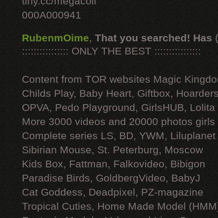
tiny.cc/megacoll
000A000941
RubenmOime
,
That you searched! Has
:::::::::::::::: ONLY THE BEST ::::::::::::::::
Content from TOR websites Magic Kingdo
Childs Play, Baby Heart, Giftbox, Hoarders
OPVA, Pedo Playground, GirlsHUB, Lolita 
More 3000 videos and 20000 photos girls
Complete series LS, BD, YWM, Liluplanet
Sibirian Mouse, St. Peterburg, Moscow
Kids Box, Fattman, Falkovideo, Bibigon
Paradise Birds, GoldbergVideo, BabyJ
Cat Goddess, Deadpixel, PZ-magazine
Tropical Cuties, Home Made Model (HMM