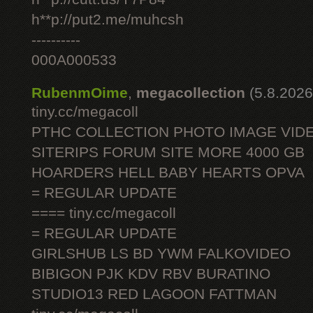
h**p://put2.me/muhcsh
----------
000A000533
RubenmOime
,
megacollection
(5.8.2026
tiny.cc/megacoll
PTHC COLLECTION PHOTO IMAGE VID
SITERIPS FORUM SITE MORE 4000 GB
HOARDERS HELL BABY HEARTS OPVA
= REGULAR UPDATE
==== tiny.cc/megacoll
= REGULAR UPDATE
GIRLSHUB LS BD YWM FALKOVIDEO
BIBIGON PJK KDV RBV BURATINO
STUDIO13 RED LAGOON FATTMAN