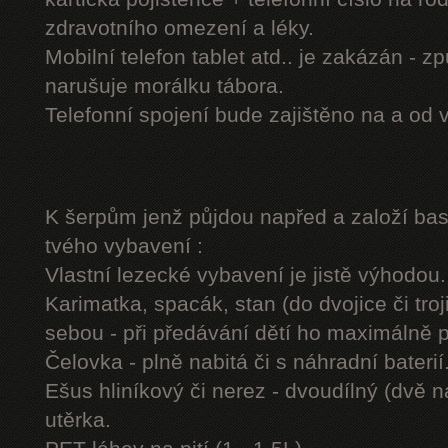
zdravotního omezení a léky.
Mobilní telefon tablet atd.. je zakázán - 
narušuje morálku tábora.
Telefonní spojení bude zajištěno na a od 
K šerpům jenž půjdou napřed a založí b
tvého vybavení :
Vlastní lezecké vybavení je jistě výhodou.
Karimatka, spacák, stan (do dvojice či troj
sebou - při předávání dětí ho maximálně 
Čelovka - plně nabitá či s náhradní baterií
Ešus hliníkový či nerez - dvoudílný (dvě n
utěrka.