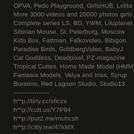
OPVA, Pedo Playground, GirlsHUB, Lolita 
More 3000 videos and 20000 photos girls
Complete series LS, BD, YWM, Liluplanet
Sibirian Mouse, St. Peterburg, Moscow
Kids Box, Fattman, Falkovideo, Bibigon
Paradise Birds, GoldbergVideo, BabyJ
Cat Goddess, Deadpixel, PZ-magazine
Tropical Cuties, Home Made Model (HMM
Fantasia Models, Valya and Irisa, Syrup
Buratino, Red Lagoon Studio, Studio13
-----------------
h**p://tiny.cc/sficzx
h**p://cutt.us/Y7P84
h**p://put2.me/muhcsh
h**p://citly.me/47kMX