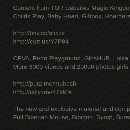
Content from TOR websites Magic Kingdo
Childs Play, Baby Heart, Giftbox, Hoarders
h**p://tiny.cc/sficzx
h**p://cutt.us/Y7P84
OPVA, Pedo Playground, GirlsHUB, Lolita 
More 3000 videos and 20000 photos girls
h**p://put2.me/muhcsh
h**p://citly.me/47kMX
The new and exclusive material and compl
Full Siberian Mouse, Bibigon, Syrup, Bura