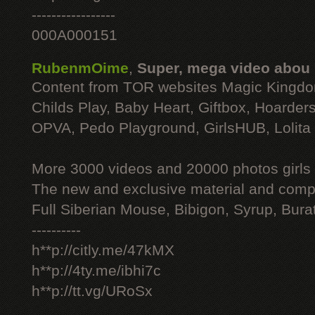
-----------------
000A000151
RubenmOime
,
Super, mega video abou
Content from TOR websites Magic Kingdo
Childs Play, Baby Heart, Giftbox, Hoarders
OPVA, Pedo Playground, GirlsHUB, Lolita 
More 3000 videos and 20000 photos girls
The new and exclusive material and compl
Full Siberian Mouse, Bibigon, Syrup, Bura
----------
h**p://citly.me/47kMX
h**p://4ty.me/ibhi7c
h**p://tt.vg/URoSx