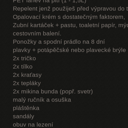
PET láhev na pití (1 - 1,5L)
Repelent jenž použiješ před výpravou do 
Opalovací krém s dostatečným faktorem,
Zubní kartáček + pastu, toaletní papír, mý
cestovním balení.
Ponožky a spodní prádlo na 8 dní
plavky + potápěčské nebo plavecké brýle
2x tričko
2x tílko
2x kraťasy
2x tepláky
2x mikina bunda (popř. svetr)
malý ručník a osuška
pláštěnka
sandály
obuv na lezení