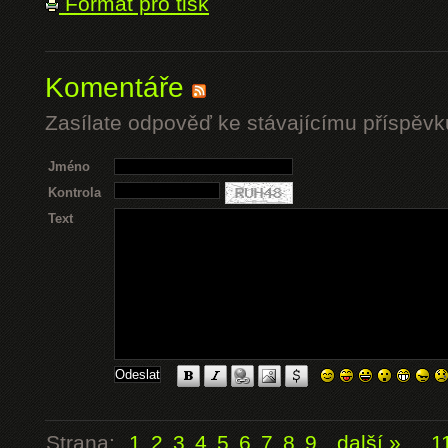
Formát pro tisk
Komentáře
Zasílate odpověď ke stávajícímu příspěvk
Jméno
Kontrola
Text
Strana:
1
2
3
4
5
6
7
8
9
další »
...
1