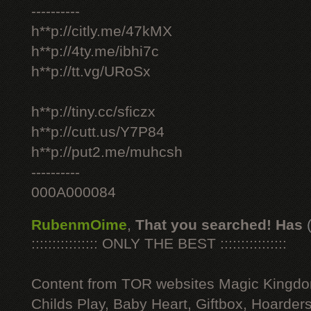
----------
h**p://citly.me/47kMX
h**p://4ty.me/ibhi7c
h**p://tt.vg/URoSx
h**p://tiny.cc/sficzx
h**p://cutt.us/Y7P84
h**p://put2.me/muhcsh
----------
000A000084
RubenmOime
,
That you searched! Has
:::::::::::::::: ONLY THE BEST ::::::::::::::::
Content from TOR websites Magic Kingdo
Childs Play, Baby Heart, Giftbox, Hoarders