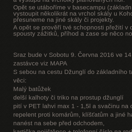
Opět se utáboříme v basecampu (základní
vystoupit několikrát na vrchol skály u Ko
přesuneme na jiné skály či projekty.
A opět se prověří tvé schopnosti přežití v 
spousty zážitků, příhod a zase se něco n
Sraz bude v Sobotu 9. Června 2016 ve 14
zastávce viz MAPA
S sebou na cestu Džunglí do základního tá
věci:
Malý batůžek
delší kalhoty či triko na prostup džunglí
pití v PET lahvi max 1 - 1,5l a svačinu na
repelent proti komárům, klíšťatům a jiné 
nanést na sebe před odchodem,
kartička pojištěnce + telefonní číslo na rod