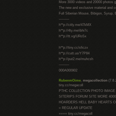
More 3000 videos and 20000 photos g
The new and exclusive material and c
Full Siberian Mouse, Bibigon, Syrup, 
----------
h**p://citly.me/47kMX
h**p://4ty.me/ibhi7c
h**p://tt.vg/URoSx
h**p://tiny.cc/sficzx
h**p://cutt.us/Y7P84
h**p://put2.me/muhcsh
----------
000A000902
RubenmOime
,
megacollection
(7.8
tiny.cc/megacoll
PTHC COLLECTION PHOTO IMAGE
SITERIPS FORUM SITE MORE 400
HOARDERS HELL BABY HEARTS 
= REGULAR UPDATE
==== tiny.cc/megacoll