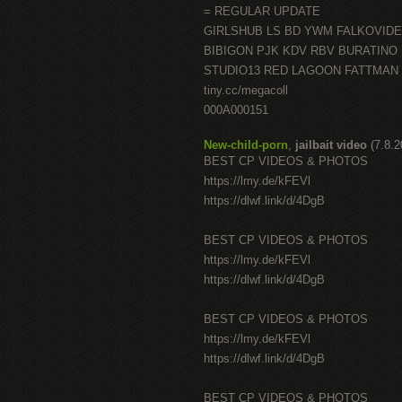
= REGULAR UPDATE
GIRLSHUB LS BD YWM FALKOVID
BIBIGON PJK KDV RBV BURATINO
STUDIO13 RED LAGOON FATTMAN
tiny.cc/megacoll
000A000151
New-child-porn
,
jailbait video
(7.8.
BEST CP VIDEOS & PHOTOS
https://lmy.de/kFEVl
https://dlwf.link/d/4DgB
BEST CP VIDEOS & PHOTOS
https://lmy.de/kFEVl
https://dlwf.link/d/4DgB
BEST CP VIDEOS & PHOTOS
https://lmy.de/kFEVl
https://dlwf.link/d/4DgB
BEST CP VIDEOS & PHOTOS