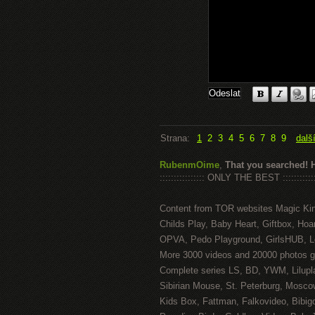
Strana:
1
2
3
4
5
6
7
8
9
dalš
RubenmOime
,
That you searched! 
:::::::::::::::: ONLY THE BEST ::::::::::::
Content from TOR websites Magic Ki
Childs Play, Baby Heart, Giftbox, Hoar
OPVA, Pedo Playground, GirlsHUB, Lo
More 3000 videos and 20000 photos g
Complete series LS, BD, YWM, Lilupl
Sibirian Mouse, St. Peterburg, Mosco
Kids Box, Fattman, Falkovideo, Bibig