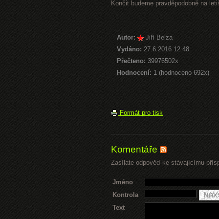
Končit budeme pravděpodobně na letiš
Autor:
Jiří Belza
Vydáno:
27.6.2016 12:48
Přečteno:
39976502x
Hodnocení:
1 (hodnoceno 692x)
Formát pro tisk
Komentáře
Zasílate odpověď ke stávajícímu přís
Jméno
Kontrola
Text