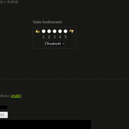
ti v Kolíně
Vaše hodnocení:
1
2
3
4
5
pěvku (
zrušit
).