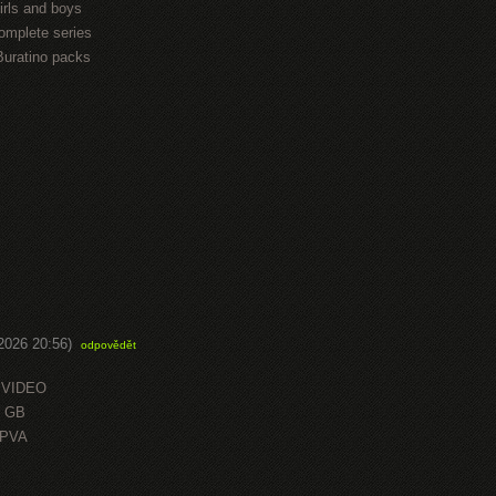
irls and boys
omplete series
Buratino packs
.2026 20:56)
odpovědět
 VIDEO
0 GB
OPVA