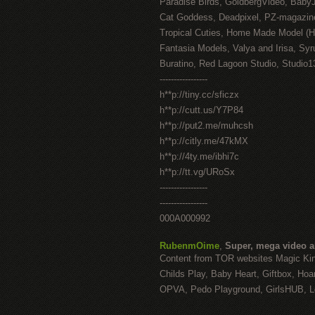
Paradise Birds, GoldbergVideo, Baby
Cat Goddess, Deadpixel, PZ-magazin
Tropical Cuties, Home Made Model (
Fantasia Models, Valya and Irisa, Syr
Buratino, Red Lagoon Studio, Studio1
-----------------
h**p://tiny.cc/sficzx
h**p://cutt.us/Y7P84
h**p://put2.me/muhcsh
h**p://citly.me/47kMX
h**p://4ty.me/ibhi7c
h**p://tt.vg/URoSx
-----------------
-----------------
000A000992
RubenmOime
,
Super, mega video 
Content from TOR websites Magic Ki
Childs Play, Baby Heart, Giftbox, Hoar
OPVA, Pedo Playground, GirlsHUB, Lo