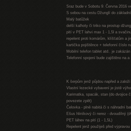
Sraz bude v Sobotu 9. Června 2016 v
S sebou na cestu Džunglí do základníh
Malý batůžek
delší kalhoty či triko na prostup džung
pití v PET lahvi max 1 - 1,5l a svači
repelent proti komárům, klíšťatům a 
kartička pojištěnce + telefonní číslo 
Mobilní telefon tablet atd.. je zakázá
Telefonní spojení bude zajištěno na a
K šerpům jenž půjdou napřed a založ
Vlastní lezecké vybavení je jistě výh
Karimatka, spacák, stan (do dvojice či
povezete zpět)
Čelovka - plně nabitá či s náhradní bat
Ešus hliníkový či nerez - dvoudílný (
PET láhev na pití (1 - 1,5L)
Repelent jenž použiješ před výpravou