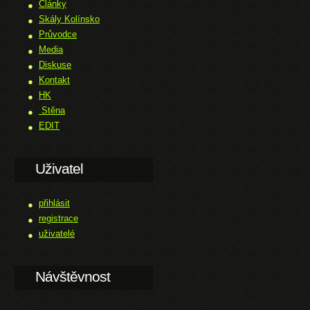
Články
Skály Kolínsko
Průvodce
Media
Diskuse
Kontakt
HK
Stěna
EDIT
Uživatel
přihlásit
registrace
uživatelé
Návštěvnost