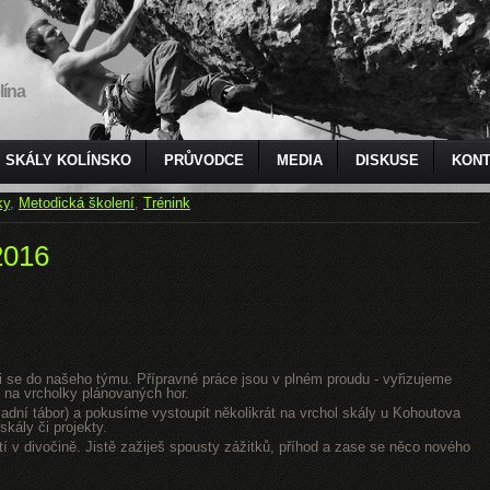
lína
SKÁLY KOLÍNSKO
PRŮVODCE
MEDIA
DISKUSE
KONT
ky
,
Metodická školení
,
Trénink
2016
jsi se do našeho týmu. Přípravné práce jsou v plném proudu - vyřizujeme
 na vrcholky plánovaných hor.
dní tábor) a pokusíme vystoupit několikrát na vrchol skály u Kohoutova
kály či projekty.
tí v divočině. Jistě zažiješ spousty zážitků, příhod a zase se něco nového