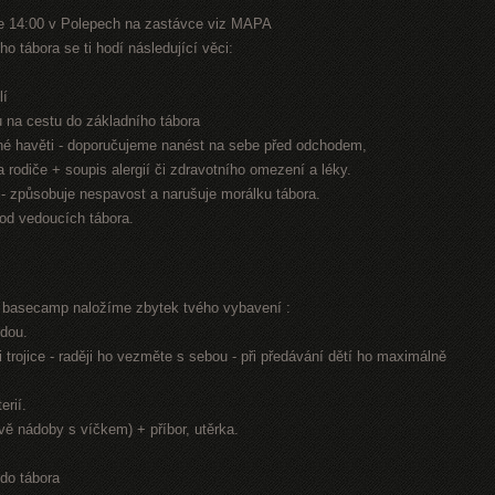
e 14:00 v Polepech na zastávce viz MAPA
o tábora se ti hodí následující věci:
lí
nu na cestu do základního tábora
jiné havěti - doporučujeme nanést na sebe před odchodem,
na rodiče + soupis alergií či zdravotního omezení a léky.
n - způsobuje nespavost a narušuje morálku tábora.
 od vedoucích tábora.
í basecamp naložíme zbytek tvého vybavení :
odou.
 trojice - raději ho vezměte s sebou - při předávání dětí ho maximálně
erií.
dvě nádoby s víčkem) + příbor, utěrka.
 do tábora