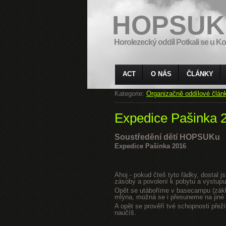
HOPSUK
Horolezecký oddíl Potkali se u Ko
ACT
O NÁS
ČLÁNKY
Kategorie:
Organizačně oddílové člán
Expedice Pašinka 
Soustředění dětí HOPSUKu
Expedice Pašinka 2016
Ahoj - pokud čteš tyto řádky, dostal 
zásoby a povolení k pobytu a výstupu
Opět se utáboříme v basecampu (zákla
mlýna, možná se i přesuneme na jiné s
A opět se prověří tvé schopnosti přeži
naučíš.