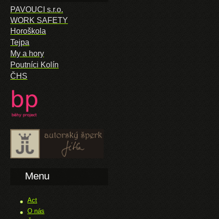
PAVOUCI s.r.o.
WORK SAFETY
Horoškola
Tejpa
My a hory
Poutníci Kolín
ČHS
Menu
Act
O nás