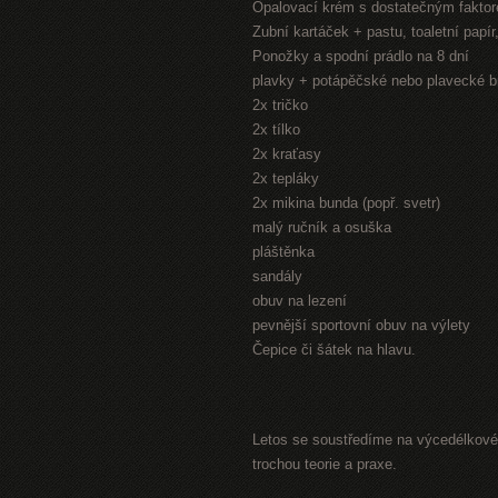
Opalovací krém s dostatečným fakto
Zubní kartáček + pastu, toaletní papí
Ponožky a spodní prádlo na 8 dní
plavky + potápěčské nebo plavecké b
2x tričko
2x tílko
2x kraťasy
2x tepláky
2x mikina bunda (popř. svetr)
malý ručník a osuška
pláštěnka
sandály
obuv na lezení
pevnější sportovní obuv na výlety
Čepice či šátek na hlavu.
Letos se soustředíme na výcedélkové 
trochou teorie a praxe.