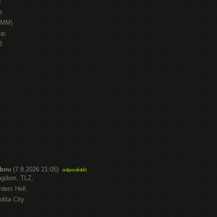
J
e
HMM)
up
3
abou
(7.8.2026 21:05)
odpovědět
ngdom, TLZ,
ders Hell,
lita City