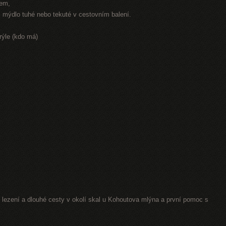
rem,
r, mýdlo tuhé nebo tekuté v cestovním balení.
rýle (kdo má)
lezení a dlouhé cesty v okolí skal u Kohoutova mlýna a první pomoc s