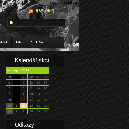
RSS zdroj
AKT
HK
STĚNA
Kalendář akcí
«
srpen 2026
»
Po
3
10
17
24
Út
4
11
18
25
St
5
12
19
26
Čt
6
13
20
27
Pá
7
14
21
28
So
1
8
15
22
29
Ne
2
9
16
23
30
Odkazy