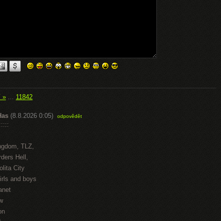
í »
...
11842
Has
(8.8.2026 0:05)
odpovědět
::::
ngdom, TLZ,
ders Hell,
lita City
irls and boys
anet
w
on