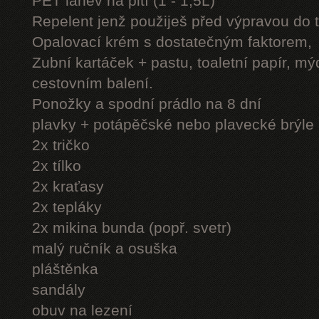
PET láhev na pití (1 - 1,5L)
Repelent jenž použiješ před výpravou do 
Opalovací krém s dostatečným faktorem,
Zubní kartáček + pastu, toaletní papír, mý
cestovním balení.
Ponožky a spodní prádlo na 8 dní
plavky + potápěčské nebo plavecké brýle
2x tričko
2x tílko
2x kraťasy
2x tepláky
2x mikina bunda (popř. svetr)
malý ručník a osuška
pláštěnka
sandály
obuv na lezení