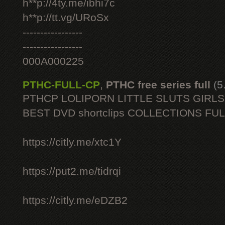
h**p://4ty.me/ibhi7c
h**p://tt.vg/URoSx
-----------------
-----------------
000A000225
PTHC-FULL-CP
,
PTHC free series full
(5
PTHCP LOLIPORN LITTLE SLUTS GIRL
BEST DVD shortclips COLLECTIONS FU
https://citly.me/xtc1Y
https://put2.me/tidrqi
https://citly.me/eDZB2