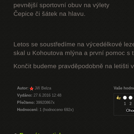
pevnější sportovní obuv na výlety
Čepice či šátek na hlavu.
Letos se soustředíme na výcedélkové leze
skal u Kohoutova mlýna a první pomoc s t
Končit budeme pravděpodobně na letišti v
Autor:
Jiří Belza
Vaše hodn
Vydáno:
27.6.2016 12:48
Přečteno:
39920867x
1
2
Hodnocení:
1 (hodnoceno 692x)