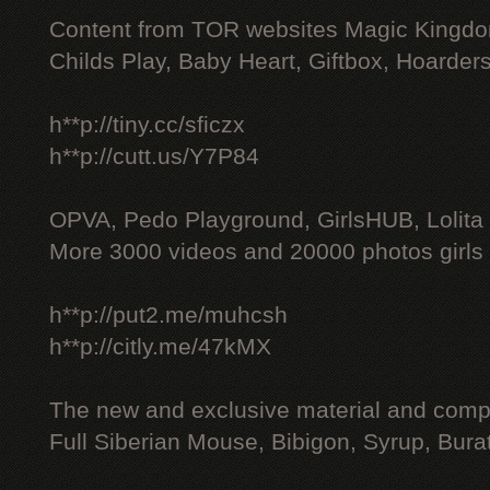
Content from TOR websites Magic Kingdo
Childs Play, Baby Heart, Giftbox, Hoarders
h**p://tiny.cc/sficzx
h**p://cutt.us/Y7P84
OPVA, Pedo Playground, GirlsHUB, Lolita 
More 3000 videos and 20000 photos girls
h**p://put2.me/muhcsh
h**p://citly.me/47kMX
The new and exclusive material and compl
Full Siberian Mouse, Bibigon, Syrup, Bura