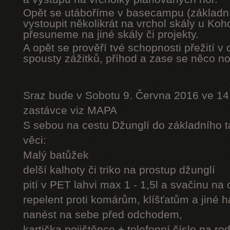
Opět se utáboříme v basecampu (základní
vystoupit několikrát na vrchol skály u Ko
přesuneme na jiné skály či projekty.
A opět se prověří tvé schopnosti přežití v 
spousty zážitků, příhod a zase se něco n
Sraz bude v Sobotu 9. Června 2016 ve 14
zastávce viz MAPA
S sebou na cestu Džunglí do základního tá
věci:
Malý batůžek
delší kalhoty či triko na prostup džunglí
pití v PET lahvi max 1 - 1,5l a svačinu na
repelent proti komárům, klíšťatům a jiné 
nanést na sebe před odchodem,
kartička pojištěnce + telefonní číslo na rod