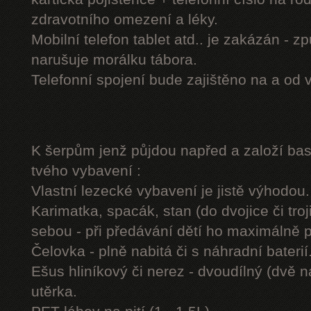
zdravotního omezení a léky.
Mobilní telefon tablet atd.. je zakázán - 
narušuje morálku tábora.
Telefonní spojení bude zajištěno na a od 
K šerpům jenž půjdou napřed a založí b
tvého vybavení :
Vlastní lezecké vybavení je jistě výhodou.
Karimatka, spacák, stan (do dvojice či troj
sebou - při předávání dětí ho maximálně 
Čelovka - plně nabitá či s náhradní baterií
Ešus hliníkový či nerez - dvoudílný (dvě n
utěrka.