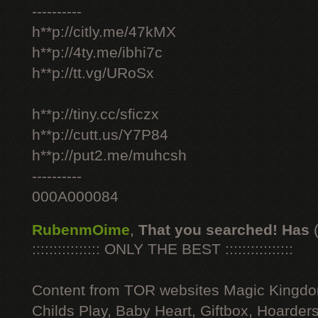
----------
h**p://citly.me/47kMX
h**p://4ty.me/ibhi7c
h**p://tt.vg/URoSx
h**p://tiny.cc/sficzx
h**p://cutt.us/Y7P84
h**p://put2.me/muhcsh
----------
000A000084
RubenmOime
,
That you searched! Has
:::::::::::::::: ONLY THE BEST ::::::::::::::::
Content from TOR websites Magic Kingdo
Childs Play, Baby Heart, Giftbox, Hoarders