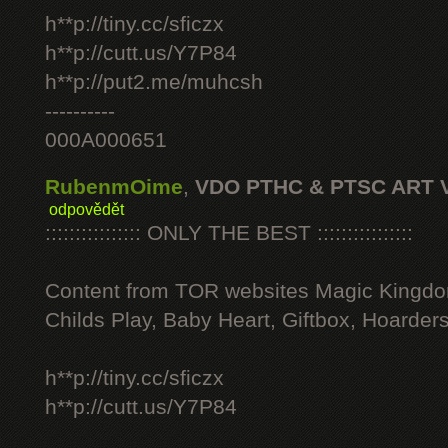
h**p://tiny.cc/sficzx
h**p://cutt.us/Y7P84
h**p://put2.me/muhcsh
----------
000A000651
RubenmOime
,
VDO PTHC & PTSC ART 
odpovědět
:::::::::::::::: ONLY THE BEST ::::::::::::::::
Content from TOR websites Magic Kingdo
Childs Play, Baby Heart, Giftbox, Hoarders
h**p://tiny.cc/sficzx
h**p://cutt.us/Y7P84