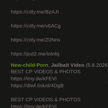
https://citly.me/BzAJI
https://citly.me/v6ACg
https://citly.me/Z0Nnv
https://put2.me/iotnbj
New-child-Porn
,
Jailbait Video
(5.8.2026
BEST CP VIDEOS & PHOTOS
https://lmy.de/kFEVl
https://dlwf.link/d/4DgB
BEST CP VIDEOS & PHOTOS
https://lmy.de/kFEVl