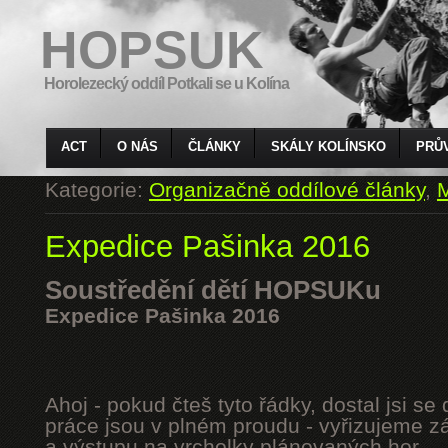
HOPSUK
Horolezecký oddíl Potkali se u Kolína
ACT
O NÁS
ČLÁNKY
SKÁLY KOLÍNSKO
PRŮ
Kategorie:
Organizačně oddílové články
,
M
Expedice Pašinka 2016
Soustředění dětí HOPSUKu
Expedice Pašinka 2016
Ahoj - pokud čteš tyto řádky, dostal jsi s
práce jsou v plném proudu - vyřizujeme z
a výstupu na vrcholky plánovaných hor.