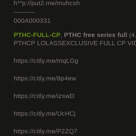
h**p://put2.me/muhcsh
----------
000A000331
PTHC-FULL-CP
,
PTHC free series full
(4
PTHCP LOLASSEXCLUSIVE FULL CP VI
https://citly.me/mqLGg
https://citly.me/8p4ew
https://citly.me/izswD
https://citly.me/UcHCj
https://citly.me/P2ZQ7