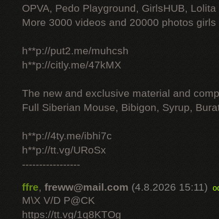
OPVA, Pedo Playground, GirlsHUB, Lolita 
More 3000 videos and 20000 photos girls
h**p://put2.me/muhcsh
h**p://citly.me/47kMX
The new and exclusive material and compl
Full Siberian Mouse, Bibigon, Syrup, Bura
h**p://4ty.me/ibhi7c
h**p://tt.vg/URoSx
-----------------
ffre
,
freww@mail.com
(4.8.2026 15:11)
o
M\X V/D P@CK
https://tt.vg/1q8KTOg