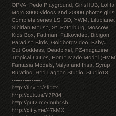
OPVA, Pedo Playground, GirlsHUB, Lolita 
More 3000 videos and 20000 photos girls
Complete series LS, BD, YWM, Liluplanet
Sibirian Mouse, St. Peterburg, Moscow
Kids Box, Fattman, Falkovideo, Bibigon
Paradise Birds, GoldbergVideo, BabyJ
Cat Goddess, Deadpixel, PZ-magazine
Tropical Cuties, Home Made Model (HMM
Fantasia Models, Valya and Irisa, Syrup
Buratino, Red Lagoon Studio, Studio13
-----------------
h**p://tiny.cc/sficzx
h**p://cutt.us/Y7P84
h**p://put2.me/muhcsh
h**p://citly.me/47kMX