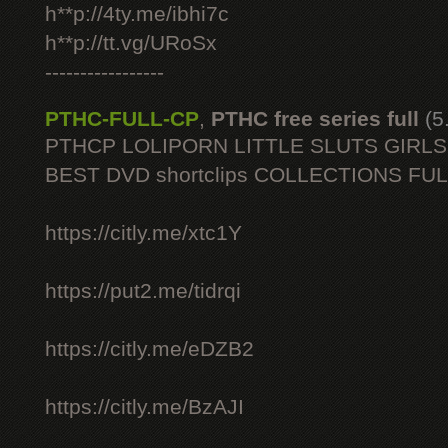
h**p://4ty.me/ibhi7c
h**p://tt.vg/URoSx
-----------------
PTHC-FULL-CP
,
PTHC free series full
(5
PTHCP LOLIPORN LITTLE SLUTS GIRL
BEST DVD shortclips COLLECTIONS FU
https://citly.me/xtc1Y
https://put2.me/tidrqi
https://citly.me/eDZB2
https://citly.me/BzAJI