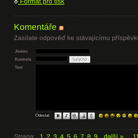
Formát pro tisk
Komentáře
Zasílate odpověď ke stávajícímu příspěvk
Jméno
Kontrola
Text
Strana:
1
2
3
4
5
6
7
8
9
další »
...
1