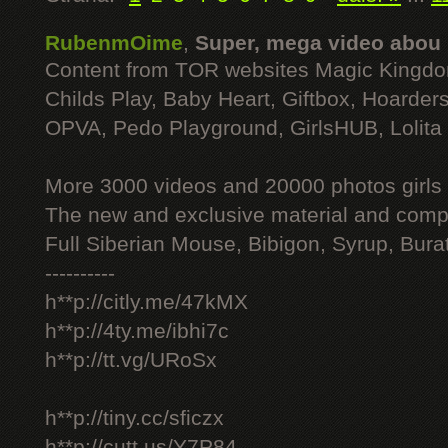
RubenmOime
,
Super, mega video abou
Content from TOR websites Magic Kingdo
Childs Play, Baby Heart, Giftbox, Hoarders
OPVA, Pedo Playground, GirlsHUB, Lolita 
More 3000 videos and 20000 photos girls
The new and exclusive material and compl
Full Siberian Mouse, Bibigon, Syrup, Bura
----------
h**p://citly.me/47kMX
h**p://4ty.me/ibhi7c
h**p://tt.vg/URoSx
h**p://tiny.cc/sficzx
h**p://cutt.us/Y7P84