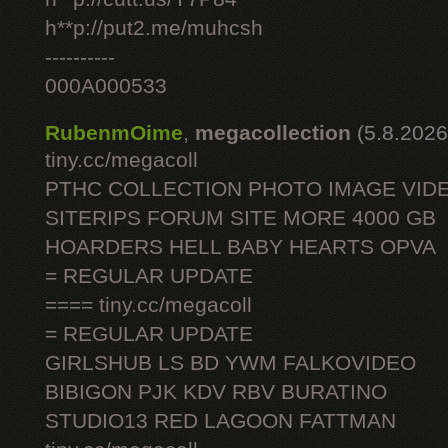
h**p://put2.me/muhcsh
----------
000A000533
RubenmOime
,
megacollection
(5.8.2026
tiny.cc/megacoll
PTHC COLLECTION PHOTO IMAGE VID
SITERIPS FORUM SITE MORE 4000 GB
HOARDERS HELL BABY HEARTS OPVA
= REGULAR UPDATE
==== tiny.cc/megacoll
= REGULAR UPDATE
GIRLSHUB LS BD YWM FALKOVIDEO
BIBIGON PJK KDV RBV BURATINO
STUDIO13 RED LAGOON FATTMAN