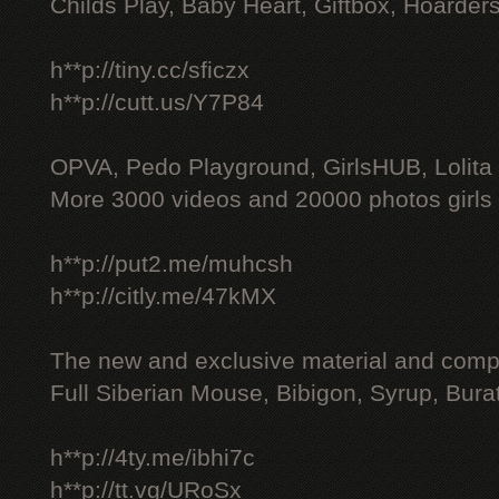
Childs Play, Baby Heart, Giftbox, Hoarders
h**p://tiny.cc/sficzx
h**p://cutt.us/Y7P84
OPVA, Pedo Playground, GirlsHUB, Lolita 
More 3000 videos and 20000 photos girls
h**p://put2.me/muhcsh
h**p://citly.me/47kMX
The new and exclusive material and compl
Full Siberian Mouse, Bibigon, Syrup, Bura
h**p://4ty.me/ibhi7c
h**p://tt.vg/URoSx