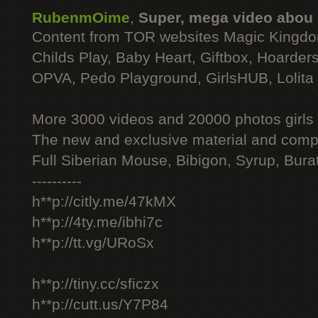
RubenmOime
,
Super, mega video abou
Content from TOR websites Magic Kingdo
Childs Play, Baby Heart, Giftbox, Hoarders
OPVA, Pedo Playground, GirlsHUB, Lolita 
More 3000 videos and 20000 photos girls
The new and exclusive material and compl
Full Siberian Mouse, Bibigon, Syrup, Bura
----------
h**p://citly.me/47kMX
h**p://4ty.me/ibhi7c
h**p://tt.vg/URoSx
h**p://tiny.cc/sficzx
h**p://cutt.us/Y7P84