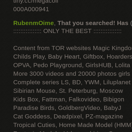
tiny.cc/megacoll
000A000941
RubenmOime
,
That you searched! Has
:::::::::::::::: ONLY THE BEST ::::::::::::::::
Content from TOR websites Magic Kingdo
Childs Play, Baby Heart, Giftbox, Hoarders
OPVA, Pedo Playground, GirlsHUB, Lolita 
More 3000 videos and 20000 photos girls
Complete series LS, BD, YWM, Liluplanet
Sibirian Mouse, St. Peterburg, Moscow
Kids Box, Fattman, Falkovideo, Bibigon
Paradise Birds, GoldbergVideo, BabyJ
Cat Goddess, Deadpixel, PZ-magazine
Tropical Cuties, Home Made Model (HMM