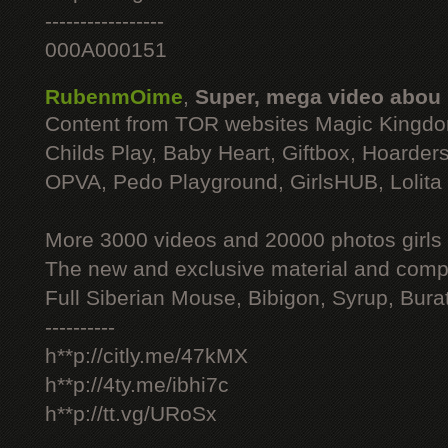
-----------------
000A000151
RubenmOime
,
Super, mega video abou
Content from TOR websites Magic Kingdo
Childs Play, Baby Heart, Giftbox, Hoarders
OPVA, Pedo Playground, GirlsHUB, Lolita 
More 3000 videos and 20000 photos girls
The new and exclusive material and compl
Full Siberian Mouse, Bibigon, Syrup, Bura
----------
h**p://citly.me/47kMX
h**p://4ty.me/ibhi7c
h**p://tt.vg/URoSx