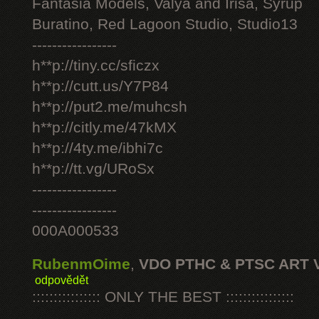
Fantasia Models, Valya and Irisa, Syrup
Buratino, Red Lagoon Studio, Studio13
-----------------
h**p://tiny.cc/sficzx
h**p://cutt.us/Y7P84
h**p://put2.me/muhcsh
h**p://citly.me/47kMX
h**p://4ty.me/ibhi7c
h**p://tt.vg/URoSx
-----------------
-----------------
000A000533
RubenmOime
,
VDO PTHC & PTSC ART 
odpovědět
:::::::::::::::: ONLY THE BEST ::::::::::::::::