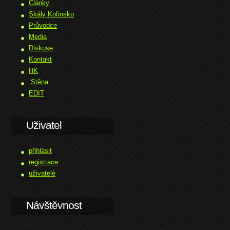
Články
Skály Kolínsko
Průvodce
Media
Diskuse
Kontakt
HK
Stěna
EDIT
Uživatel
přihlásit
registrace
uživatelé
Návštěvnost