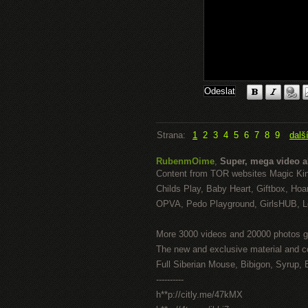
Strana:
1
2
3
4
5
6
7
8
9
dalš
RubenmOime
,
Super, mega video 
Content from TOR websites Magic Ki
Childs Play, Baby Heart, Giftbox, Hoar
OPVA, Pedo Playground, GirlsHUB, Lo
More 3000 videos and 20000 photos g
The new and exclusive material and c
Full Siberian Mouse, Bibigon, Syrup, 
----------
h**p://citly.me/47kMX