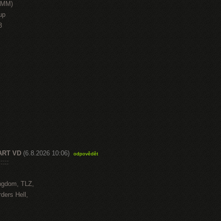
HMM)
up
3
ART VD
(6.8.2026 10:06)
odpovědět
::::
ngdom, TLZ,
ders Hell,