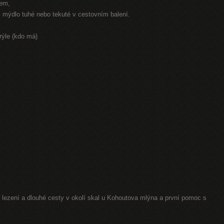
rem,
r, mýdlo tuhé nebo tekuté v cestovním balení.
rýle (kdo má)
lezení a dlouhé cesty v okolí skal u Kohoutova mlýna a první pomoc s