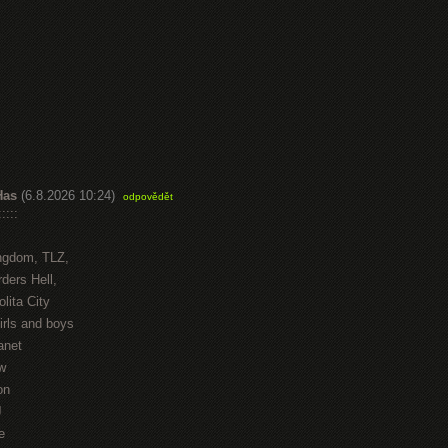
Has
(6.8.2026 10:24)
odpovědět
::::
ngdom, TLZ,
ders Hell,
lita City
irls and boys
anet
w
on
J
e