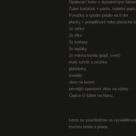
Opalovací krém s dostatečným fakto
Zubní kartáček + pastu, toaletní papí
Ponožky a spodní prádlo na 8 dní
plavky + potápěčské nebo plavecké b
2x tričko
2x tílko
2x kraťasy
2x tepláky
2x mikina bunda (popř. svetr)
malý ručník a osuška
pláštěnka
sandály
obuv na lezení
pevnější sportovní obuv na výlety
Čepice či šátek na hlavu.
Letos se soustředíme na výcedélkové 
trochou teorie a praxe.