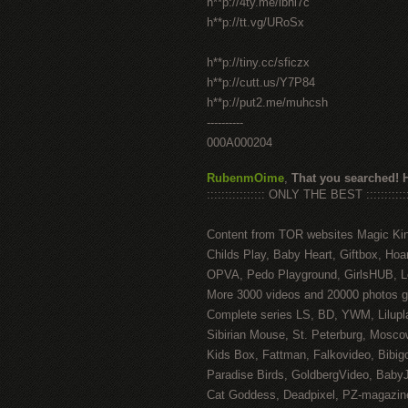
h**p://4ty.me/ibhi7c
h**p://tt.vg/URoSx
h**p://tiny.cc/sficzx
h**p://cutt.us/Y7P84
h**p://put2.me/muhcsh
----------
000A000204
RubenmOime
,
That you searched! 
:::::::::::::::: ONLY THE BEST ::::::::::::
Content from TOR websites Magic Ki
Childs Play, Baby Heart, Giftbox, Hoar
OPVA, Pedo Playground, GirlsHUB, Lo
More 3000 videos and 20000 photos g
Complete series LS, BD, YWM, Lilupl
Sibirian Mouse, St. Peterburg, Mosco
Kids Box, Fattman, Falkovideo, Bibig
Paradise Birds, GoldbergVideo, Baby
Cat Goddess, Deadpixel, PZ-magazin