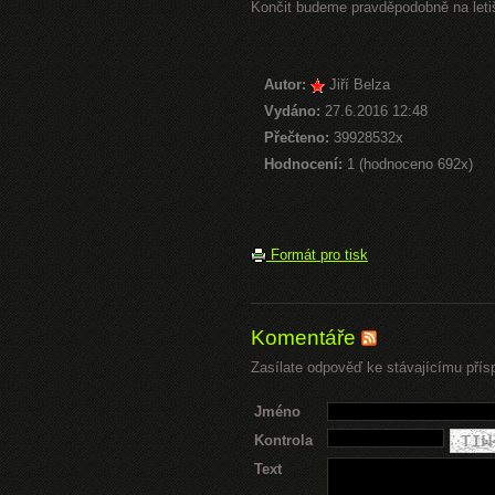
Končit budeme pravděpodobně na letiš
Autor:
Jiří Belza
Vydáno:
27.6.2016 12:48
Přečteno:
39928532x
Hodnocení:
1 (hodnoceno 692x)
Formát pro tisk
Komentáře
Zasílate odpověď ke stávajícímu přís
Jméno
Kontrola
Text