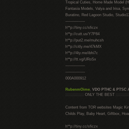
Tropical Cuties, Home Made Model (
Fantasia Models, Valya and Irisa, Syr
Buratino, Red Lagoon Studio, Studio1
-----------------
h**p://tiny.cc/sficzx
h**p://cutt.us/Y7P84
h**p://put2.me/muhcsh
h**p://citly.me/47kMX
h**p://4ty.me/ibhi7c
h**p://tt.vg/URoSx
-----------------
-----------------
000A000912
RubenmOime
,
VDO PTHC & PTSC 
:::::::::::::::: ONLY THE BEST ::::::::::::
Content from TOR websites Magic Ki
Childs Play, Baby Heart, Giftbox, Hoar
h**p://tiny.cc/sficzx