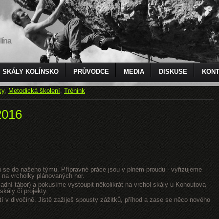
lína
SKÁLY KOLÍNSKO
PRŮVODCE
MEDIA
DISKUSE
KONT
ky
,
Metodická školení
,
Trénink
2016
jsi se do našeho týmu. Přípravné práce jsou v plném proudu - vyřizujeme
 na vrcholky plánovaných hor.
dní tábor) a pokusíme vystoupit několikrát na vrchol skály u Kohoutova
kály či projekty.
tí v divočině. Jistě zažiješ spousty zážitků, příhod a zase se něco nového