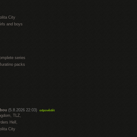
lita City
irls and boys
omplete series
Buratino packs
abou
(5.8.2026 22:03)
odpovědět
ngdom, TLZ,
ders Hell,
lita City