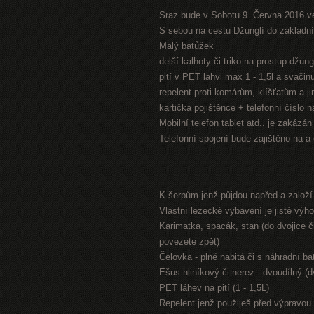
Sraz bude v Sobotu 9. Června 2016 v
S sebou na cestu Džunglí do základníh
Malý batůžek
delší kalhoty či triko na prostup džung
pití v PET lahvi max 1 - 1,5l a svači
repelent proti komárům, klíšťatům a 
kartička pojištěnce + telefonní číslo 
Mobilní telefon tablet atd.. je zakázá
Telefonní spojení bude zajištěno na a
K šerpům jenž půjdou napřed a založ
Vlastní lezecké vybavení je jistě výh
Karimatka, spacák, stan (do dvojice či
povezete zpět)
Čelovka - plně nabitá či s náhradní bat
Ešus hliníkový či nerez - dvoudílný (
PET láhev na pití (1 - 1,5L)
Repelent jenž použiješ před výpravou