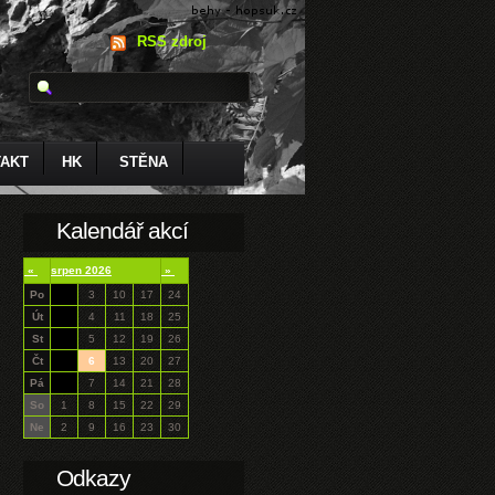
RSS zdroj
AKT
HK
STĚNA
Kalendář akcí
«
srpen 2026
»
Po
3
10
17
24
Út
4
11
18
25
St
5
12
19
26
Čt
6
13
20
27
Pá
7
14
21
28
So
1
8
15
22
29
Ne
2
9
16
23
30
Odkazy