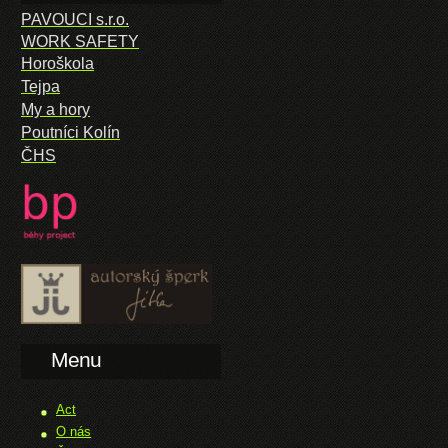
PAVOUCI s.r.o.
WORK SAFETY
Horoškola
Tejpa
My a hory
Poutníci Kolín
ČHS
Menu
Act
O nás