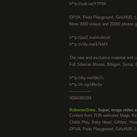
h**p://cutt.us/Y7P84
OPVA, Pedo Playground, GirlsHUB, Lo
More 3000 videos and 20000 photos g
h**p://put2.me/muhcsh
h**p://citly.me/47kMX
The new and exclusive material and c
Full Siberian Mouse, Bibigon, Syrup, 
h**p://4ty.me/ibhi7c
h**p://tt.vg/URoSx
-----------------
000A000284
RubenmOime
,
Super, mega video 
Content from TOR websites Magic Ki
Childs Play, Baby Heart, Giftbox, Hoar
OPVA, Pedo Playground, GirlsHUB, Lo