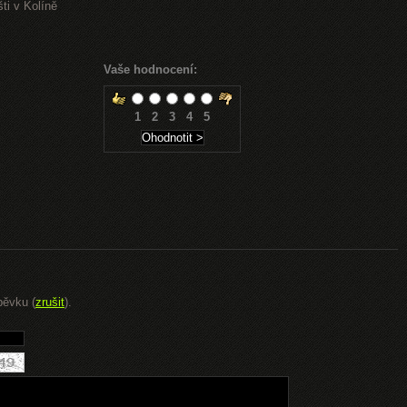
ti v Kolíně
Vaše hodnocení:
1
2
3
4
5
pěvku (
zrušit
).