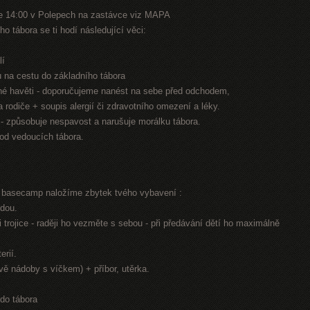
e 14:00 v Polepech na zastávce viz MAPA
o tábora se ti hodí následující věci:
lí
nu na cestu do základního tábora
jiné havěti - doporučujeme nanést na sebe před odchodem,
na rodiče + soupis alergií či zdravotního omezení a léky.
n - způsobuje nespavost a narušuje morálku tábora.
 od vedoucích tábora.
í basecamp naložíme zbytek tvého vybavení :
odou.
 trojice - raději ho vezměte s sebou - při předávání dětí ho maximálně
erií.
dvě nádoby s víčkem) + příbor, utěrka.
 do tábora