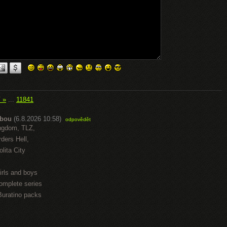
í »
...
11841
abou
(6.8.2026 10:58)
odpovědět
ngdom, TLZ,
ders Hell,
lita City
irls and boys
omplete series
Buratino packs