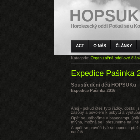
HOPSUK
Horolezecký oddíl Potkali se u Ko
ACT
O NÁS
ČLÁNKY
Kategorie:
Organizačně oddílové člán
Expedice Pašinka 
Soustředění dětí HOPSUKu
Expedice Pašinka 2016
Ahoj - pokud čteš tyto řádky, dostal 
zásoby a povolení k pobytu a výstupu
Opět se utáboříme v basecampu (zákla
mlýna, možná se i přesuneme na jiné s
A opět se prověří tvé schopnosti přeži
naučíš.