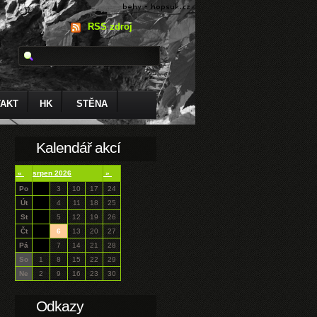
RSS zdroj
AKT
HK
STĚNA
Kalendář akcí
«
srpen 2026
»
Po
3
10
17
24
Út
4
11
18
25
St
5
12
19
26
Čt
6
13
20
27
Pá
7
14
21
28
So
1
8
15
22
29
Ne
2
9
16
23
30
Odkazy