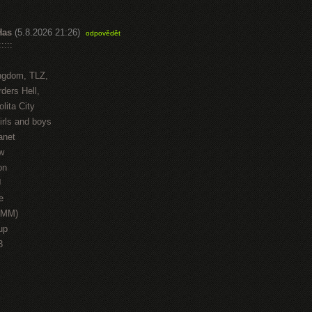
Has
(5.8.2026 21:26)
odpovědět
::::
ngdom, TLZ,
ders Hell,
lita City
irls and boys
anet
w
on
J
e
HMM)
up
3