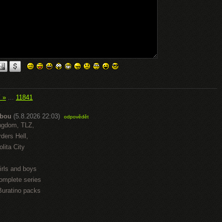
í »
...
11841
abou
(5.8.2026 22:03)
odpovědět
ngdom, TLZ,
ders Hell,
lita City
irls and boys
omplete series
Buratino packs