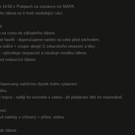
e 14:00 v Polepech na zastávce viz MAPA
o tábora se ti hodí následující věci:
lí
nu na cestu do základního tábora
jiné havěti - doporučujeme nanést na sebe před odchodem,
na rodiče + soupis alergií či zdravotního omezení a léky.
n - způsobuje nespavost a narušuje morálku tábora.
 od vedoucích tábora.
í basecamp naložíme zbytek tvého vybavení :
odou.
 trojice - raději ho vezměte s sebou - při předávání dětí ho maximálně
erií.
dvě nádoby s víčkem) + příbor, utěrka.
 do tábora