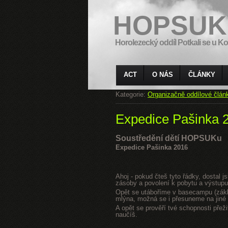
HOPSUK
Horolezecký oddíl Potkali se u Ko
ACT
O NÁS
ČLÁNKY
Kategorie:
Organizačně oddílové člán
Expedice Pašinka 
Soustředění dětí HOPSUKu
Expedice Pašinka 2016
Ahoj - pokud čteš tyto řádky, dostal 
zásoby a povolení k pobytu a výstupu
Opět se utáboříme v basecampu (zákla
mlýna, možná se i přesuneme na jiné s
A opět se prověří tvé schopnosti přeži
naučíš.