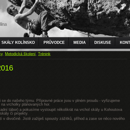
lína
SKÁLY KOLÍNSKO
PRŮVODCE
MEDIA
DISKUSE
KONT
ky
,
Metodická školení
,
Trénink
2016
jsi se do našeho týmu. Přípravné práce jsou v plném proudu - vyřizujeme
 na vrcholky plánovaných hor.
dní tábor) a pokusíme vystoupit několikrát na vrchol skály u Kohoutova
kály či projekty.
tí v divočině. Jistě zažiješ spousty zážitků, příhod a zase se něco nového