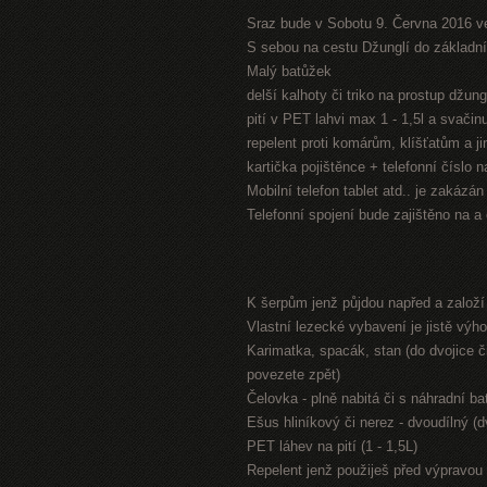
Sraz bude v Sobotu 9. Června 2016 v
S sebou na cestu Džunglí do základníh
Malý batůžek
delší kalhoty či triko na prostup džung
pití v PET lahvi max 1 - 1,5l a svači
repelent proti komárům, klíšťatům a 
kartička pojištěnce + telefonní číslo 
Mobilní telefon tablet atd.. je zakázá
Telefonní spojení bude zajištěno na a
K šerpům jenž půjdou napřed a založ
Vlastní lezecké vybavení je jistě výh
Karimatka, spacák, stan (do dvojice či
povezete zpět)
Čelovka - plně nabitá či s náhradní bat
Ešus hliníkový či nerez - dvoudílný (
PET láhev na pití (1 - 1,5L)
Repelent jenž použiješ před výpravou