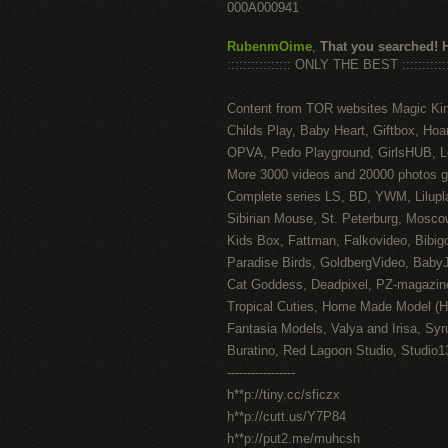
000A000941
RubenmOime
,
That you searched! 
:::::::::::::::: ONLY THE BEST ::::::::::::
Content from TOR websites Magic Ki
Childs Play, Baby Heart, Giftbox, Hoar
OPVA, Pedo Playground, GirlsHUB, Lo
More 3000 videos and 20000 photos g
Complete series LS, BD, YWM, Lilupl
Sibirian Mouse, St. Peterburg, Mosco
Kids Box, Fattman, Falkovideo, Bibig
Paradise Birds, GoldbergVideo, Baby
Cat Goddess, Deadpixel, PZ-magazin
Tropical Cuties, Home Made Model (
Fantasia Models, Valya and Irisa, Syr
Buratino, Red Lagoon Studio, Studio1
-----------------
h**p://tiny.cc/sficzx
h**p://cutt.us/Y7P84
h**p://put2.me/muhcsh