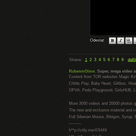
Strana:
1
2
3
4
5
6
7
8
9
dalš
RubenmOime
,
Super, mega video 
Content from TOR websites Magic Ki
Childs Play, Baby Heart, Giftbox, Hoar
OPVA, Pedo Playground, GirlsHUB, Lo
More 3000 videos and 20000 photos g
The new and exclusive material and c
Full Siberian Mouse, Bibigon, Syrup, 
----------
h**p://citly.me/47kMX