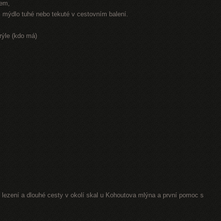
rem,
r, mýdlo tuhé nebo tekuté v cestovním balení.
rýle (kdo má)
lezení a dlouhé cesty v okolí skal u Kohoutova mlýna a první pomoc s