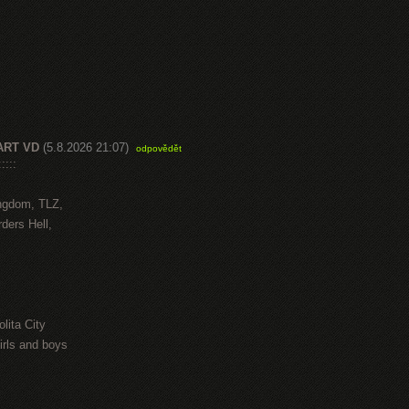
ART VD
(5.8.2026 21:07)
odpovědět
::::
ngdom, TLZ,
ders Hell,
lita City
irls and boys