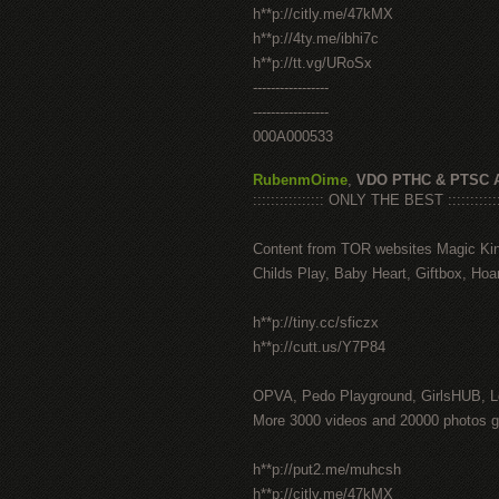
h**p://citly.me/47kMX
h**p://4ty.me/ibhi7c
h**p://tt.vg/URoSx
-----------------
-----------------
000A000533
RubenmOime
,
VDO PTHC & PTSC 
:::::::::::::::: ONLY THE BEST ::::::::::::
Content from TOR websites Magic Ki
Childs Play, Baby Heart, Giftbox, Hoar
h**p://tiny.cc/sficzx
h**p://cutt.us/Y7P84
OPVA, Pedo Playground, GirlsHUB, Lo
More 3000 videos and 20000 photos g
h**p://put2.me/muhcsh
h**p://citly.me/47kMX