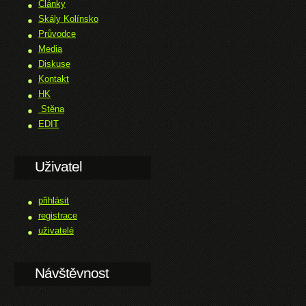
Články
Skály Kolínsko
Průvodce
Media
Diskuse
Kontakt
HK
Stěna
EDIT
Uživatel
přihlásit
registrace
uživatelé
Návštěvnost