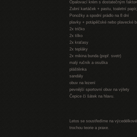
Opalovací krém s dostatečným fakto
Zubní kartáček + pastu, toaletní papí
Ponožky a spodní prádlo na 8 dní
plavky + potápěčské nebo plavecké b
2x tričko
2x tílko
2x kraťasy
2x tepláky
2x mikina bunda (popř. svetr)
malý ručník a osuška
pláštěnka
sandály
obuv na lezení
pevnější sportovní obuv na výlety
Čepice či šátek na hlavu.
Letos se soustředíme na výcedélkové 
trochou teorie a praxe.