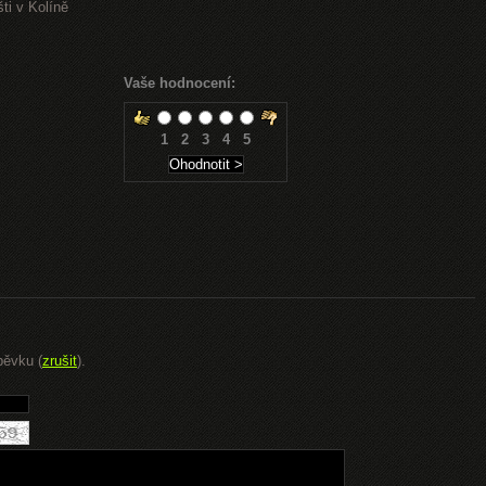
ti v Kolíně
Vaše hodnocení:
1
2
3
4
5
pěvku (
zrušit
).