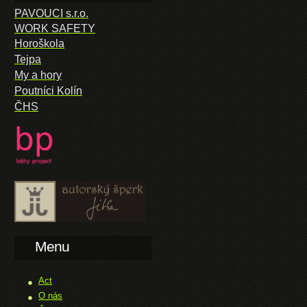
PAVOUCI s.r.o.
WORK SAFETY
Horoškola
Tejpa
My a hory
Poutníci Kolín
ČHS
Menu
Act
O nás