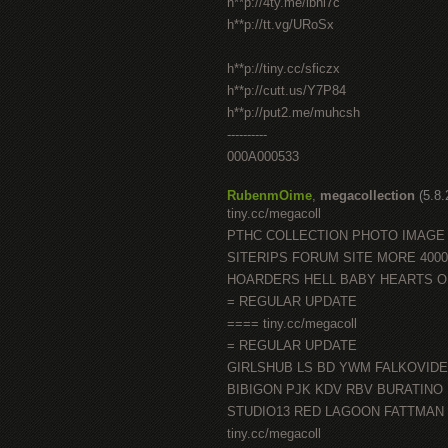
h**p://4ty.me/ibhi7c
h**p://tt.vg/URoSx
h**p://tiny.cc/sficzx
h**p://cutt.us/Y7P84
h**p://put2.me/muhcsh
----------
000A000533
RubenmOime
,
megacollection
(5.8
tiny.cc/megacoll
PTHC COLLECTION PHOTO IMAGE
SITERIPS FORUM SITE MORE 400
HOARDERS HELL BABY HEARTS 
= REGULAR UPDATE
==== tiny.cc/megacoll
= REGULAR UPDATE
GIRLSHUB LS BD YWM FALKOVID
BIBIGON PJK KDV RBV BURATINO
STUDIO13 RED LAGOON FATTMAN
tiny.cc/megacoll