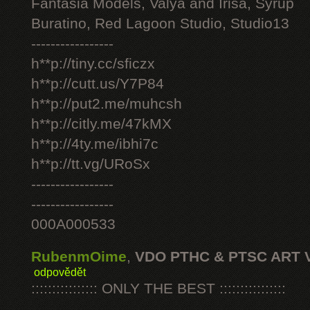
Fantasia Models, Valya and Irisa, Syrup
Buratino, Red Lagoon Studio, Studio13
-----------------
h**p://tiny.cc/sficzx
h**p://cutt.us/Y7P84
h**p://put2.me/muhcsh
h**p://citly.me/47kMX
h**p://4ty.me/ibhi7c
h**p://tt.vg/URoSx
-----------------
-----------------
000A000533
RubenmOime
,
VDO PTHC & PTSC ART 
odpovědět
:::::::::::::::: ONLY THE BEST ::::::::::::::::