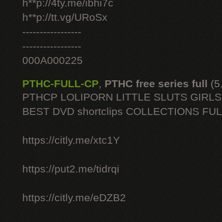
h**p://4ty.me/ibhi7c
h**p://tt.vg/URoSx
-----------------
-----------------
000A000225
PTHC-FULL-CP
,
PTHC free series full
(5
PTHCP LOLIPORN LITTLE SLUTS GIRL
BEST DVD shortclips COLLECTIONS FU
https://citly.me/xtc1Y
https://put2.me/tidrqi
https://citly.me/eDZB2