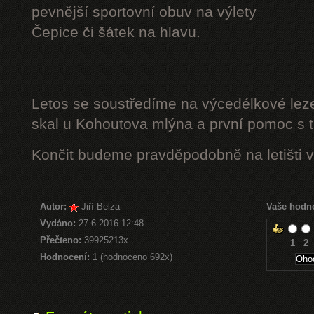
pevnější sportovní obuv na výlety
Čepice či šátek na hlavu.
Letos se soustředíme na výcedélkové leze
skal u Kohoutova mlýna a první pomoc s t
Končit budeme pravděpodobně na letišti v
Autor:
Jiří Belza
Vaše hodn
Vydáno:
27.6.2016 12:48
Přečteno:
39925213x
1
2
Hodnocení:
1 (hodnoceno 692x)