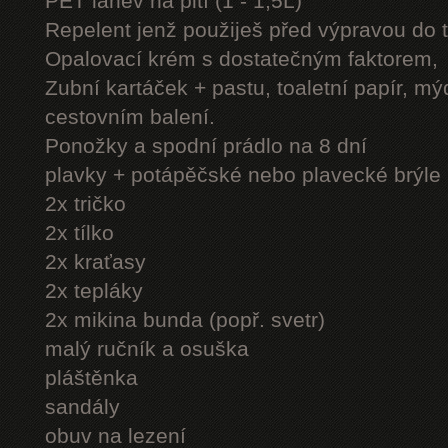
PET láhev na pití (1 - 1,5L)
Repelent jenž použiješ před výpravou do 
Opalovací krém s dostatečným faktorem,
Zubní kartáček + pastu, toaletní papír, mý
cestovním balení.
Ponožky a spodní prádlo na 8 dní
plavky + potápěčské nebo plavecké brýle
2x tričko
2x tílko
2x kraťasy
2x tepláky
2x mikina bunda (popř. svetr)
malý ručník a osuška
pláštěnka
sandály
obuv na lezení