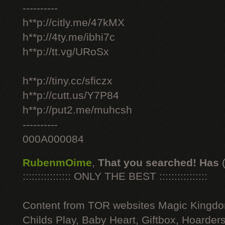
----------
h**p://citly.me/47kMX
h**p://4ty.me/ibhi7c
h**p://tt.vg/URoSx
h**p://tiny.cc/sficzx
h**p://cutt.us/Y7P84
h**p://put2.me/muhcsh
----------
000A000084
RubenmOime
,
That you searched! Has
:::::::::::::::: ONLY THE BEST ::::::::::::::::
Content from TOR websites Magic Kingdo
Childs Play, Baby Heart, Giftbox, Hoarders