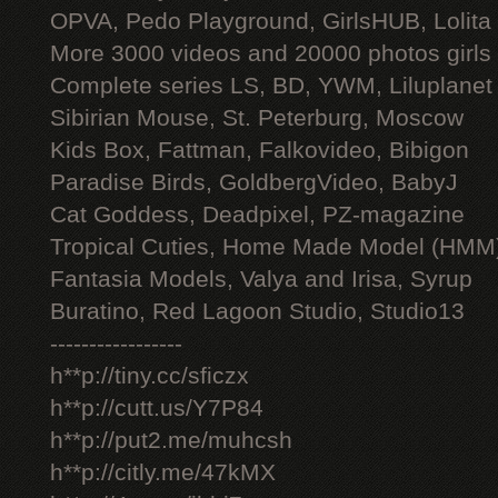
OPVA, Pedo Playground, GirlsHUB, Lolita 
More 3000 videos and 20000 photos girls
Complete series LS, BD, YWM, Liluplanet
Sibirian Mouse, St. Peterburg, Moscow
Kids Box, Fattman, Falkovideo, Bibigon
Paradise Birds, GoldbergVideo, BabyJ
Cat Goddess, Deadpixel, PZ-magazine
Tropical Cuties, Home Made Model (HMM
Fantasia Models, Valya and Irisa, Syrup
Buratino, Red Lagoon Studio, Studio13
-----------------
h**p://tiny.cc/sficzx
h**p://cutt.us/Y7P84
h**p://put2.me/muhcsh
h**p://citly.me/47kMX