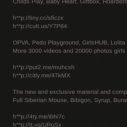
Childs Play, Baby Heart, Giftbox, Hoarders
h**p://tiny.cc/sficzx
h**p://cutt.us/Y7P84
OPVA, Pedo Playground, GirlsHUB, Lolita 
More 3000 videos and 20000 photos girls
h**p://put2.me/muhcsh
h**p://citly.me/47kMX
The new and exclusive material and compl
Full Siberian Mouse, Bibigon, Syrup, Bura
h**p://4ty.me/ibhi7c
h**p://tt.vg/URoSx