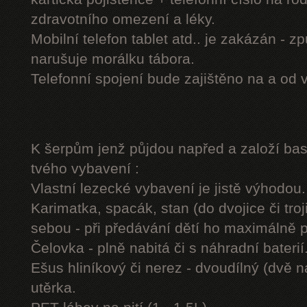
zdravotního omezení a léky.
Mobilní telefon tablet atd.. je zakázán - 
narušuje morálku tábora.
Telefonní spojení bude zajištěno na a od 
K šerpům jenž půjdou napřed a založí b
tvého vybavení :
Vlastní lezecké vybavení je jistě výhodou.
Karimatka, spacák, stan (do dvojice či troj
sebou - při předávání dětí ho maximálně 
Čelovka - plně nabitá či s náhradní baterií
Ešus hliníkový či nerez - dvoudílný (dvě n
utěrka.