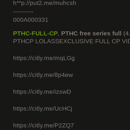
h**p://put2.me/muhcsh
----------
000A000331
PTHC-FULL-CP
,
PTHC free series full
(4
PTHCP LOLASSEXCLUSIVE FULL CP VI
https://citly.me/mqLGg
https://citly.me/8p4ew
https://citly.me/izswD
https://citly.me/UcHCj
https://citly.me/P2ZQ7