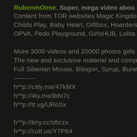
RubenmOime
,
Super, mega video abou
Content from TOR websites Magic Kingdo
Childs Play, Baby Heart, Giftbox, Hoarders
OPVA, Pedo Playground, GirlsHUB, Lolita 
More 3000 videos and 20000 photos girls
The new and exclusive material and compl
Full Siberian Mouse, Bibigon, Syrup, Bura
----------
h**p://citly.me/47kMX
h**p://4ty.me/ibhi7c
h**p://tt.vg/URoSx
h**p://tiny.cc/sficzx
h**p://cutt.us/Y7P84