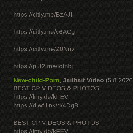
https://citly.me/BzAJI
https://citly.me/v6ACg
https://citly.me/Z0Nnv
https://put2.me/iotnbj
New-child-Porn
,
Jailbait Video
(5.8.2026
BEST CP VIDEOS & PHOTOS
https://lmy.de/kFEVl
https://dlwf.link/d/4DgB
BEST CP VIDEOS & PHOTOS
https://lmy.de/kFEVl