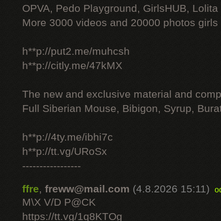
OPVA, Pedo Playground, GirlsHUB, Lolita 
More 3000 videos and 20000 photos girls
h**p://put2.me/muhcsh
h**p://citly.me/47kMX
The new and exclusive material and compl
Full Siberian Mouse, Bibigon, Syrup, Bura
h**p://4ty.me/ibhi7c
h**p://tt.vg/URoSx
-----------------
ffre
,
freww@mail.com
(4.8.2026 15:11)
o
M\X V/D P@CK
https://tt.vg/1q8KTOg