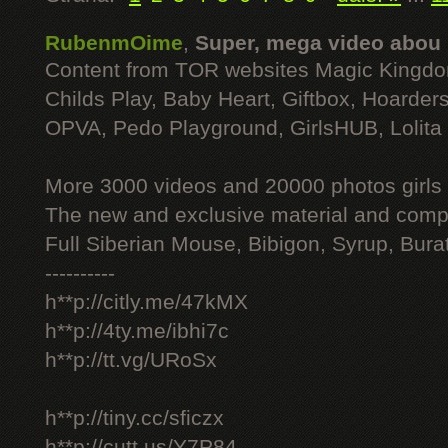
RubenmOime
,
Super, mega video abou
Content from TOR websites Magic Kingdo
Childs Play, Baby Heart, Giftbox, Hoarders
OPVA, Pedo Playground, GirlsHUB, Lolita 
More 3000 videos and 20000 photos girls
The new and exclusive material and compl
Full Siberian Mouse, Bibigon, Syrup, Bura
----------
h**p://citly.me/47kMX
h**p://4ty.me/ibhi7c
h**p://tt.vg/URoSx
h**p://tiny.cc/sficzx
h**p://cutt.us/Y7P84