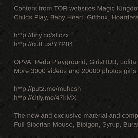
Content from TOR websites Magic Kingdo
Childs Play, Baby Heart, Giftbox, Hoarders
h**p://tiny.cc/sficzx
h**p://cutt.us/Y7P84
OPVA, Pedo Playground, GirlsHUB, Lolita 
More 3000 videos and 20000 photos girls
h**p://put2.me/muhcsh
h**p://citly.me/47kMX
The new and exclusive material and compl
Full Siberian Mouse, Bibigon, Syrup, Bura