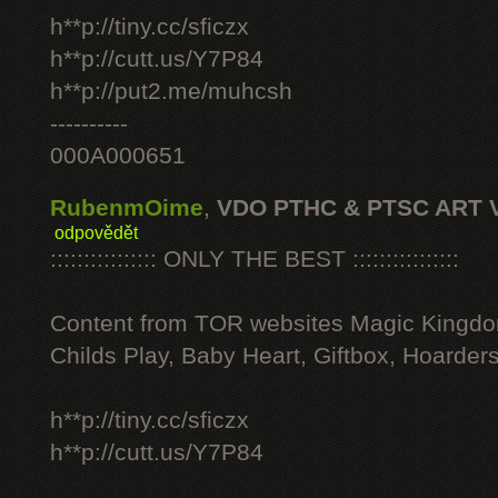
h**p://tiny.cc/sficzx
h**p://cutt.us/Y7P84
h**p://put2.me/muhcsh
----------
000A000651
RubenmOime
,
VDO PTHC & PTSC ART 
odpovědět
:::::::::::::::: ONLY THE BEST ::::::::::::::::
Content from TOR websites Magic Kingdo
Childs Play, Baby Heart, Giftbox, Hoarders
h**p://tiny.cc/sficzx
h**p://cutt.us/Y7P84