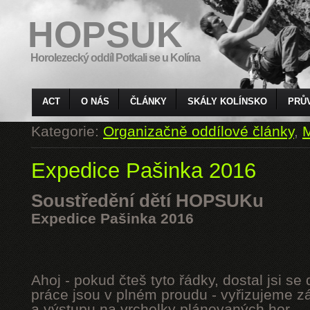
HOPSUK
Horolezecký oddíl Potkali se u Kolína
ACT
O NÁS
ČLÁNKY
SKÁLY KOLÍNSKO
PRŮ
Kategorie:
Organizačně oddílové články
,
M
Expedice Pašinka 2016
Soustředění dětí HOPSUKu
Expedice Pašinka 2016
Ahoj - pokud čteš tyto řádky, dostal jsi s
práce jsou v plném proudu - vyřizujeme z
a výstupu na vrcholky plánovaných hor.