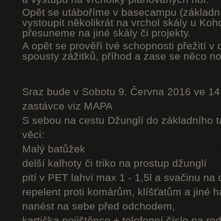
Opět se utáboříme v basecampu (základní
vystoupit několikrát na vrchol skály u Ko
přesuneme na jiné skály či projekty.
A opět se prověří tvé schopnosti přežití v 
spousty zážitků, příhod a zase se něco n
Sraz bude v Sobotu 9. Června 2016 ve 14
zastávce viz MAPA
S sebou na cestu Džunglí do základního tá
věci:
Malý batůžek
delší kalhoty či triko na prostup džunglí
pití v PET lahvi max 1 - 1,5l a svačinu na
repelent proti komárům, klíšťatům a jiné 
nanést na sebe před odchodem,
kartička pojištěnce + telefonní číslo na rod