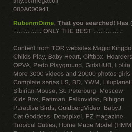
tiny.cc/megacoll
000A000941
RubenmOime
,
That you searched! Has
:::::::::::::::: ONLY THE BEST ::::::::::::::::
Content from TOR websites Magic Kingdo
Childs Play, Baby Heart, Giftbox, Hoarders
OPVA, Pedo Playground, GirlsHUB, Lolita 
More 3000 videos and 20000 photos girls
Complete series LS, BD, YWM, Liluplanet
Sibirian Mouse, St. Peterburg, Moscow
Kids Box, Fattman, Falkovideo, Bibigon
Paradise Birds, GoldbergVideo, BabyJ
Cat Goddess, Deadpixel, PZ-magazine
Tropical Cuties, Home Made Model (HMM