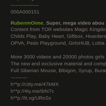
-----------------
000A000151
RubenmOime
,
Super, mega video abou
Content from TOR websites Magic Kingdo
Childs Play, Baby Heart, Giftbox, Hoarders
OPVA, Pedo Playground, GirlsHUB, Lolita 
More 3000 videos and 20000 photos girls
The new and exclusive material and compl
Full Siberian Mouse, Bibigon, Syrup, Bura
----------
h**p://citly.me/47kMX
h**p://4ty.me/ibhi7c
h**p://tt.vg/URoSx