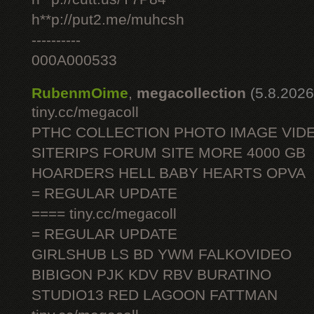
h**p://put2.me/muhcsh
----------
000A000533
RubenmOime
,
megacollection
(5.8.2026
tiny.cc/megacoll
PTHC COLLECTION PHOTO IMAGE VID
SITERIPS FORUM SITE MORE 4000 GB
HOARDERS HELL BABY HEARTS OPVA
= REGULAR UPDATE
==== tiny.cc/megacoll
= REGULAR UPDATE
GIRLSHUB LS BD YWM FALKOVIDEO
BIBIGON PJK KDV RBV BURATINO
STUDIO13 RED LAGOON FATTMAN