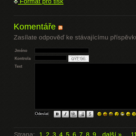
Formát pro tisk
Komentáře
Zasílate odpověď ke stávajícímu příspěvk
Jméno
Kontrola
Text
Strana:
1
2
3
4
5
6
7
8
9
další »
...
1