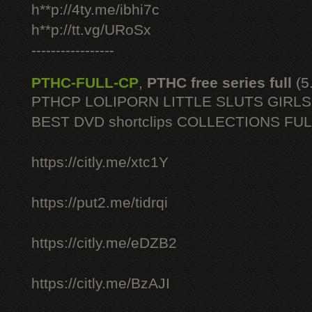
h**p://4ty.me/ibhi7c
h**p://tt.vg/URoSx
-----------------
PTHC-FULL-CP
,
PTHC free series full
(5
PTHCP LOLIPORN LITTLE SLUTS GIRL
BEST DVD shortclips COLLECTIONS FU
https://citly.me/xtc1Y
https://put2.me/tidrqi
https://citly.me/eDZB2
https://citly.me/BzAJI