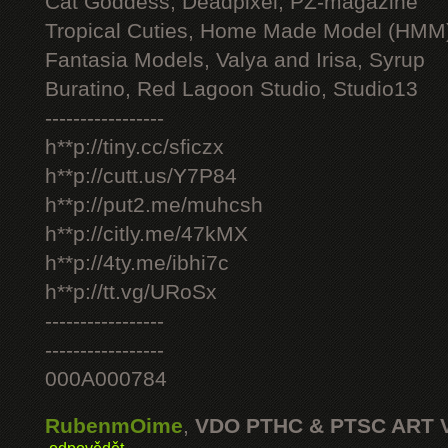
Cat Goddess, Deadpixel, PZ-magazine
Tropical Cuties, Home Made Model (HMM
Fantasia Models, Valya and Irisa, Syrup
Buratino, Red Lagoon Studio, Studio13
-----------------
h**p://tiny.cc/sficzx
h**p://cutt.us/Y7P84
h**p://put2.me/muhcsh
h**p://citly.me/47kMX
h**p://4ty.me/ibhi7c
h**p://tt.vg/URoSx
-----------------
-----------------
000A000784
RubenmOime
,
VDO PTHC & PTSC ART 