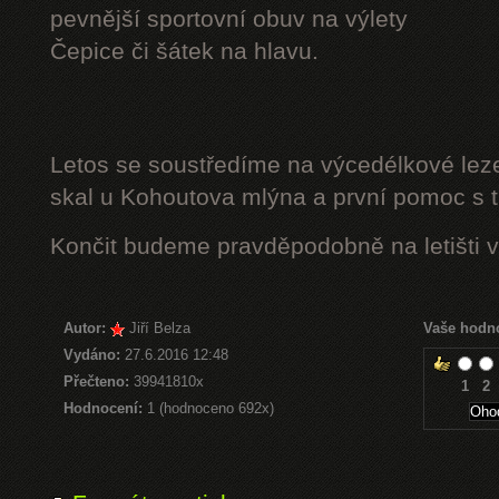
pevnější sportovní obuv na výlety
Čepice či šátek na hlavu.
Letos se soustředíme na výcedélkové leze
skal u Kohoutova mlýna a první pomoc s t
Končit budeme pravděpodobně na letišti v
Autor:
Jiří Belza
Vaše hodn
Vydáno:
27.6.2016 12:48
Přečteno:
39941810x
1
2
Hodnocení:
1 (hodnoceno 692x)