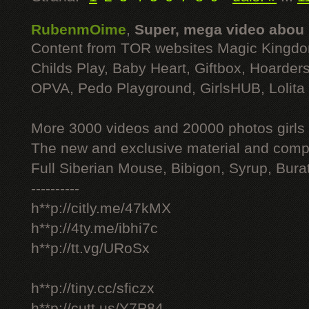
RubenmOime
,
Super, mega video abou
Content from TOR websites Magic Kingdo
Childs Play, Baby Heart, Giftbox, Hoarders
OPVA, Pedo Playground, GirlsHUB, Lolita 
More 3000 videos and 20000 photos girls
The new and exclusive material and compl
Full Siberian Mouse, Bibigon, Syrup, Bura
----------
h**p://citly.me/47kMX
h**p://4ty.me/ibhi7c
h**p://tt.vg/URoSx
h**p://tiny.cc/sficzx
h**p://cutt.us/Y7P84