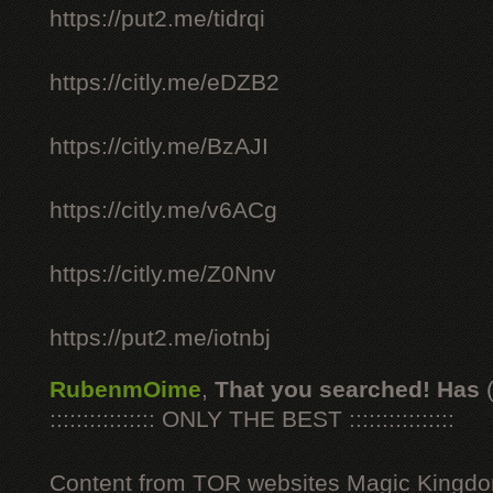
https://put2.me/tidrqi
https://citly.me/eDZB2
https://citly.me/BzAJI
https://citly.me/v6ACg
https://citly.me/Z0Nnv
https://put2.me/iotnbj
RubenmOime
,
That you searched! Has
:::::::::::::::: ONLY THE BEST ::::::::::::::::
Content from TOR websites Magic Kingdo