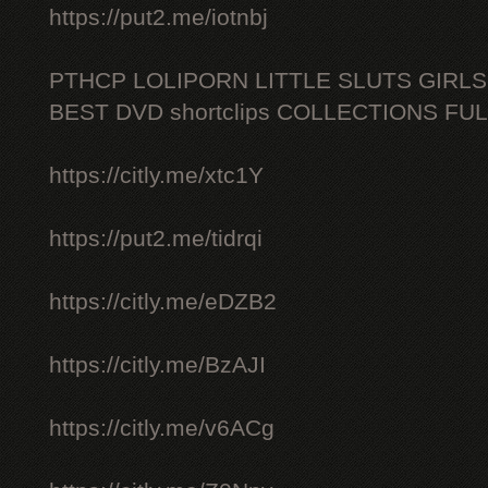
https://put2.me/iotnbj
PTHCP LOLIPORN LITTLE SLUTS GIRL
BEST DVD shortclips COLLECTIONS FU
https://citly.me/xtc1Y
https://put2.me/tidrqi
https://citly.me/eDZB2
https://citly.me/BzAJI
https://citly.me/v6ACg