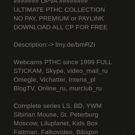
####### OPVA ########
ULTIMATE РТНС COLLECTION
NO PAY, PREMIUM or PAYLINK
DOWNLOAD ALL СР FOR FREE
Description:-> lmy.de/bmRZI
Webcams РТНС since 1999 FULL
STICKAM, Skype, video_mail_ru
Omegle, Vichatter, Interia_pl
BlogTV, Online_ru, murclub_ru
Complete series LS, BD, YWM
Sibirian Mouse, St. Peterburg
Moscow, Liluplanet, Kids Box
Fattman, Falkovideo, Bibigon