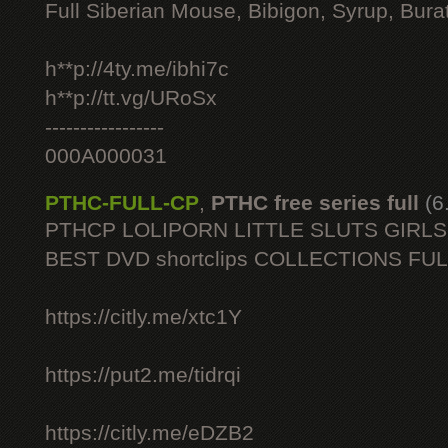
Full Siberian Mouse, Bibigon, Syrup, Bura
h**p://4ty.me/ibhi7c
h**p://tt.vg/URoSx
-----------------
000A000031
PTHC-FULL-CP
,
PTHC free series full
(6
PTHCP LOLIPORN LITTLE SLUTS GIRL
BEST DVD shortclips COLLECTIONS FU
https://citly.me/xtc1Y
https://put2.me/tidrqi
https://citly.me/eDZB2