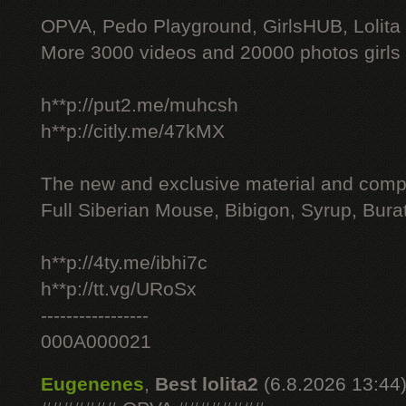
OPVA, Pedo Playground, GirlsHUB, Lolita 
More 3000 videos and 20000 photos girls
h**p://put2.me/muhcsh
h**p://citly.me/47kMX
The new and exclusive material and compl
Full Siberian Mouse, Bibigon, Syrup, Bura
h**p://4ty.me/ibhi7c
h**p://tt.vg/URoSx
-----------------
000A000021
Eugenenes
,
Best lolita2
(6.8.2026 13:44