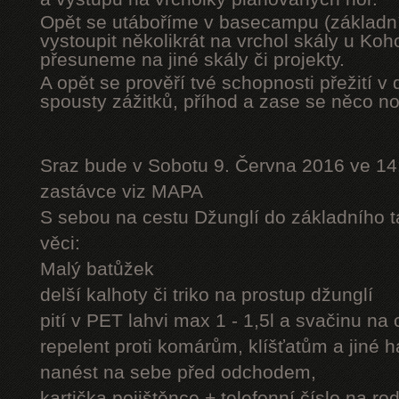
Opět se utáboříme v basecampu (základní
vystoupit několikrát na vrchol skály u Ko
přesuneme na jiné skály či projekty.
A opět se prověří tvé schopnosti přežití v 
spousty zážitků, příhod a zase se něco n
Sraz bude v Sobotu 9. Června 2016 ve 14
zastávce viz MAPA
S sebou na cestu Džunglí do základního tá
věci:
Malý batůžek
delší kalhoty či triko na prostup džunglí
pití v PET lahvi max 1 - 1,5l a svačinu na
repelent proti komárům, klíšťatům a jiné 
nanést na sebe před odchodem,
kartička pojištěnce + telefonní číslo na rod