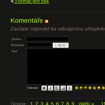
Formát pro tisk
Komentáře
Zasílate odpověď ke stávajícímu příspěvk
Jméno
Kontrola
Text
Strana:
1
2
3
4
5
6
7
8
9
další »
...
1