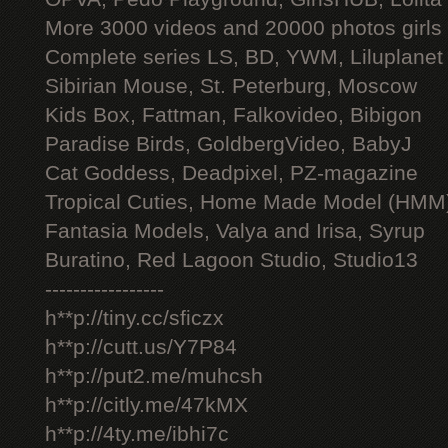
More 3000 videos and 20000 photos girls
Complete series LS, BD, YWM, Liluplanet
Sibirian Mouse, St. Peterburg, Moscow
Kids Box, Fattman, Falkovideo, Bibigon
Paradise Birds, GoldbergVideo, BabyJ
Cat Goddess, Deadpixel, PZ-magazine
Tropical Cuties, Home Made Model (HMM
Fantasia Models, Valya and Irisa, Syrup
Buratino, Red Lagoon Studio, Studio13
-----------------
h**p://tiny.cc/sficzx
h**p://cutt.us/Y7P84
h**p://put2.me/muhcsh
h**p://citly.me/47kMX
h**p://4ty.me/ibhi7c