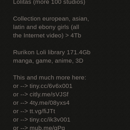
Lоlitаs (more 100 studios)
Collection european, asian,
latin and ebony girls (all
the Internet video) > 4Tb
Rurikon Lоli library 171.4Gb
manga, game, anime, 3D
This and much more here:
or --> tiny.cc/6v6x001
or --> citly.me/sVJSf
or --> 4ty.me/08yxs4
or --> tt.vg/fiJTt
or --> tiny.cc/ik3v001
or --> mub.me/qPg