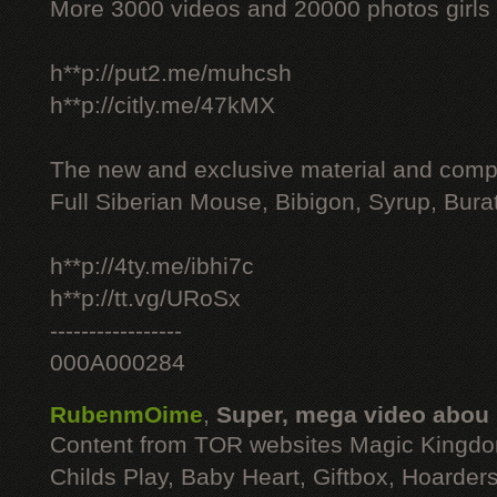
More 3000 videos and 20000 photos girls
h**p://put2.me/muhcsh
h**p://citly.me/47kMX
The new and exclusive material and compl
Full Siberian Mouse, Bibigon, Syrup, Bura
h**p://4ty.me/ibhi7c
h**p://tt.vg/URoSx
-----------------
000A000284
RubenmOime
,
Super, mega video abou
Content from TOR websites Magic Kingdo
Childs Play, Baby Heart, Giftbox, Hoarders