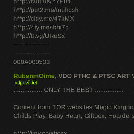
h**p://cutt.us/Y7P84
h**p://put2.me/muhcsh
h**p://citly.me/47kMX
h**p://4ty.me/ibhi7c
h**p://tt.vg/URoSx
-----------------
-----------------
000A000533
RubenmOime
,
VDO PTHC & PTSC ART 
odpovědět
:::::::::::::::: ONLY THE BEST ::::::::::::::::
Content from TOR websites Magic Kingdo
Childs Play, Baby Heart, Giftbox, Hoarders
h**p://tiny.cc/sficzx