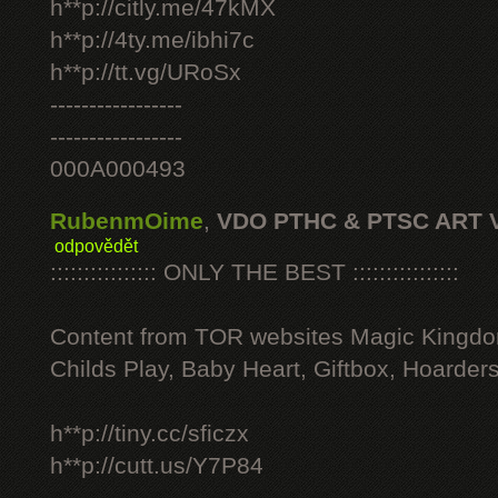
h**p://citly.me/47kMX
h**p://4ty.me/ibhi7c
h**p://tt.vg/URoSx
-----------------
-----------------
000A000493
RubenmOime
,
VDO PTHC & PTSC ART 
odpovědět
:::::::::::::::: ONLY THE BEST ::::::::::::::::
Content from TOR websites Magic Kingdo
Childs Play, Baby Heart, Giftbox, Hoarders
h**p://tiny.cc/sficzx
h**p://cutt.us/Y7P84