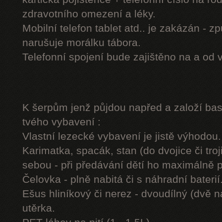
zdravotního omezení a léky.
Mobilní telefon tablet atd.. je zakázán - 
narušuje morálku tábora.
Telefonní spojení bude zajištěno na a od 
K šerpům jenž půjdou napřed a založí b
tvého vybavení :
Vlastní lezecké vybavení je jistě výhodou.
Karimatka, spacák, stan (do dvojice či troj
sebou - při předávání dětí ho maximálně 
Čelovka - plně nabitá či s náhradní baterií
Ešus hliníkový či nerez - dvoudílný (dvě n
utěrka.