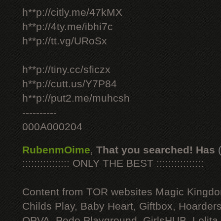
h**p://citly.me/47kMX
h**p://4ty.me/ibhi7c
h**p://tt.vg/URoSx
h**p://tiny.cc/sficzx
h**p://cutt.us/Y7P84
h**p://put2.me/muhcsh
----------
000A000204
RubenmOime
,
That you searched! Has
:::::::::::::::: ONLY THE BEST ::::::::::::::::
Content from TOR websites Magic Kingdo
Childs Play, Baby Heart, Giftbox, Hoarders
OPVA, Pedo Playground, GirlsHUB, Lolita 