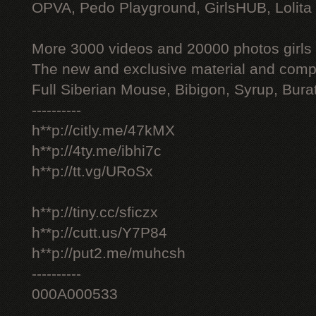
OPVA, Pedo Playground, GirlsHUB, Lolita 
More 3000 videos and 20000 photos girls
The new and exclusive material and compl
Full Siberian Mouse, Bibigon, Syrup, Bura
----------
h**p://citly.me/47kMX
h**p://4ty.me/ibhi7c
h**p://tt.vg/URoSx
h**p://tiny.cc/sficzx
h**p://cutt.us/Y7P84
h**p://put2.me/muhcsh
----------
000A000533