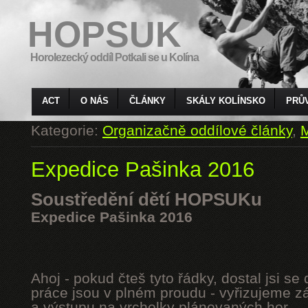
HOPSUK
Horolezecký oddíl Potkali se u Kolína
ACT
O NÁS
ČLÁNKY
SKÁLY KOLÍNSKO
PRŮ
Kategorie:
Organizačně oddílové články
,
M
Expedice Pašinka 2016
Soustředění dětí HOPSUKu
Expedice Pašinka 2016
Ahoj - pokud čteš tyto řádky, dostal jsi s
práce jsou v plném proudu - vyřizujeme z
a výstupu na vrcholky plánovaných hor.