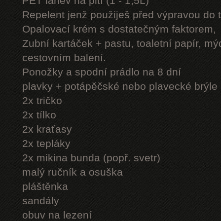
PET láhev na pití (1 - 1,5L)
Repelent jenž použiješ před výpravou do 
Opalovací krém s dostatečným faktorem,
Zubní kartáček + pastu, toaletní papír, mý
cestovním balení.
Ponožky a spodní prádlo na 8 dní
plavky + potápěčské nebo plavecké brýle
2x tričko
2x tílko
2x kraťasy
2x tepláky
2x mikina bunda (popř. svetr)
malý ručník a osuška
pláštěnka
sandály
obuv na lezení