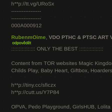
h**p://tt.vg/URoSx
-----------------
-----------------
000A000912
RubenmOime
,
VDO PTHC & PTSC ART 
odpovědět
:::::::::::::::: ONLY THE BEST ::::::::::::::::
Content from TOR websites Magic Kingdo
Childs Play, Baby Heart, Giftbox, Hoarders
h**p://tiny.cc/sficzx
h**p://cutt.us/Y7P84
OPVA, Pedo Playground, GirlsHUB, Lolita 