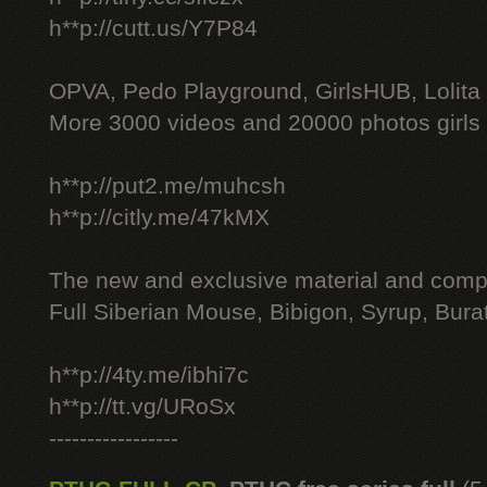
h**p://cutt.us/Y7P84
OPVA, Pedo Playground, GirlsHUB, Lolita 
More 3000 videos and 20000 photos girls
h**p://put2.me/muhcsh
h**p://citly.me/47kMX
The new and exclusive material and compl
Full Siberian Mouse, Bibigon, Syrup, Bura
h**p://4ty.me/ibhi7c
h**p://tt.vg/URoSx
-----------------