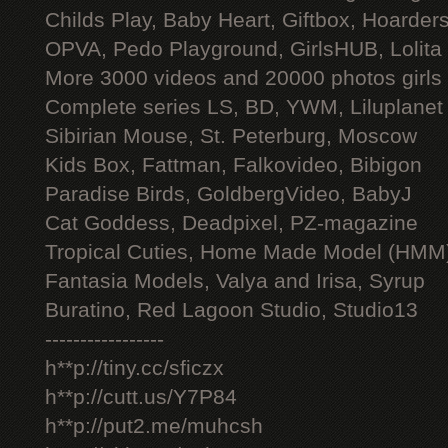
Childs Play, Baby Heart, Giftbox, Hoarders
OPVA, Pedo Playground, GirlsHUB, Lolita 
More 3000 videos and 20000 photos girls
Complete series LS, BD, YWM, Liluplanet
Sibirian Mouse, St. Peterburg, Moscow
Kids Box, Fattman, Falkovideo, Bibigon
Paradise Birds, GoldbergVideo, BabyJ
Cat Goddess, Deadpixel, PZ-magazine
Tropical Cuties, Home Made Model (HMM
Fantasia Models, Valya and Irisa, Syrup
Buratino, Red Lagoon Studio, Studio13
-----------------
h**p://tiny.cc/sficzx
h**p://cutt.us/Y7P84
h**p://put2.me/muhcsh