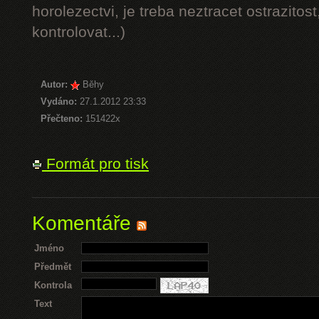
horolezectvi, je treba neztracet ostrazitost
kontrolovat...)
Autor:
Běhy
Vydáno:
27.1.2012 23:33
Přečteno:
151422x
Formát pro tisk
Komentáře
Jméno
Předmět
Kontrola
Text