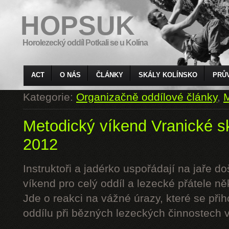
HOPSUK
Horolezecký oddíl Potkali se u Kolína
ACT
O NÁS
ČLÁNKY
SKÁLY KOLÍNSKO
PRŮ
Kategorie:
Organizačně oddílové články
,
M
Metodický víkend Vranické sk
2012
Instruktoři a jadérko uspořádají na jaře d
víkend pro celý oddíl a lezecké přátele n
Jde o reakci na vážné úrazy, které se při
oddílu při bězných lezeckých činnostech v