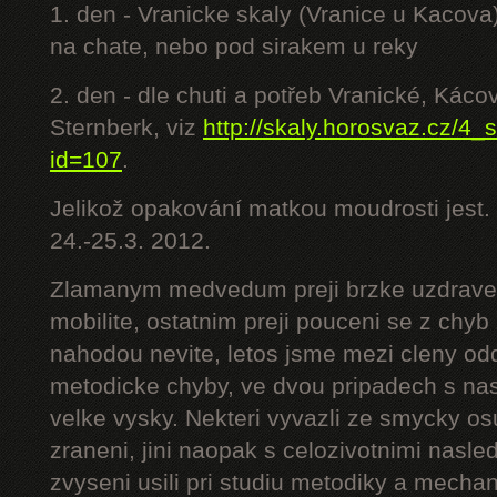
1. den - Vranicke skaly (Vranice u Kacova)
na chate, nebo pod sirakem u reky
2. den - dle chuti a potřeb Vranické, Káco
Sternberk, viz
http://skaly.horosvaz.cz/4
id=107
.
Jelikož opakování matkou moudrosti jest.
24.-25.3. 2012.
Zlamanym medvedum preji brzke uzdraveni
mobilite, ostatnim preji pouceni se z chy
nahodou nevite, letos jsme mezi cleny odd
metodicke chyby, ve dvou pripadech s n
velke vysky. Nekteri vyvazli ze smycky o
zraneni, jini naopak s celozivotnimi nasled
zvyseni usili pri studiu metodiky a mech