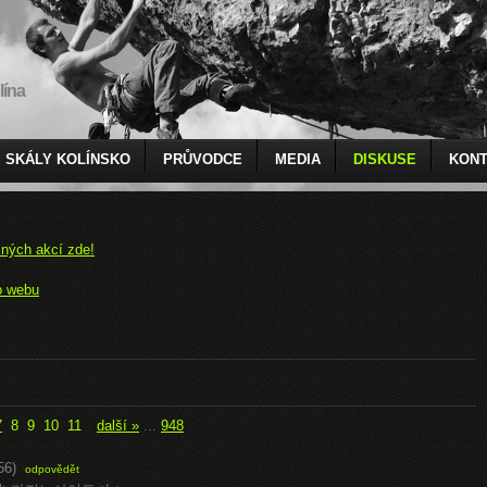
lína
SKÁLY KOLÍNSKO
PRŮVODCE
MEDIA
DISKUSE
KONT
čných akcí zde!
o webu
7
8
9
10
11
další »
...
948
56)
odpovědět