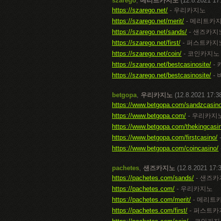
szarego
,
메리트카지노
(12.8.2021 17
https://szarego.net/
- 우리카지노
https://szarego.net/merit/
- 메리트카
https://szarego.net/sands/
- 샌즈카지
https://szarego.net/first/
- 퍼스트카지
https://szarego.net/coin/
- 코인카지노
https://szarego.net/bestcasinosite/
-
https://szarego.net/bestcasinosite/
-
betgopa
,
우리카지노
(12.8.2021 17:3
https://www.betgopa.com/sandzcasino
https://www.betgopa.com/
- 우리카지
https://www.betgopa.com/thekingcasi
https://www.betgopa.com/firstcasino/
https://www.betgopa.com/coincasino/
pachetes
,
샌즈카지노
(12.8.2021 17:
https://pachetes.com/sands/
- 샌즈카
https://pachetes.com/
- 우리카지노
https://pachetes.com/merit/
- 메리트
https://pachetes.com/first/
- 퍼스트카