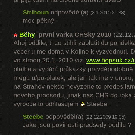
Strihoun
odpověděl(a)
(8.1.2010 21:38)
moc pěkný
Běhy
,
prvni varka CHSky 2010
(22.12.
Ahoj oddile, ti co stihli zaplatit do ponde
vecer u me doma v Koline k vyzvednuti. Da
ve stredu 20.1. 2010 viz.
www.hopsuk.cz/
platba a vydání průkazky pravděpodobně
mega u/po-platek, ale jen tak me v unoru
na Strahov nekdo nevyzene to predesilam. 
noveho predsedu, jinak nas CHS do roka z
vyrocce to odhlasujem
Steebe.
Steebe
odpověděl(a)
(22.12.2009 19:05)
Jake jsou povinosti predsedy oddilu ? ..