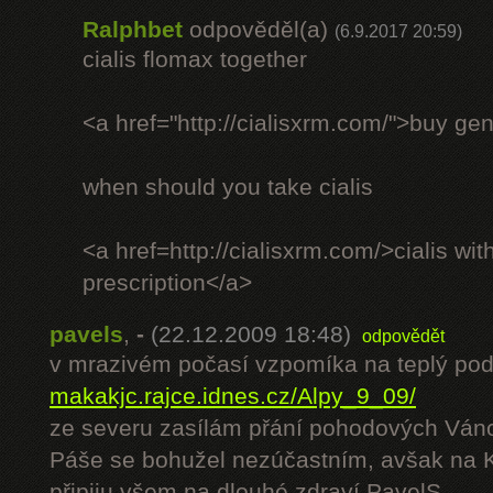
Ralphbet
odpověděl(a)
(6.9.2017 20:59)
cialis flomax together
<a href="http://cialisxrm.com/">buy gen
when should you take cialis
<a href=http://cialisxrm.com/>cialis wit
prescription</a>
pavels
,
-
(22.12.2009 18:48)
odpovědět
v mrazivém počasí vzpomíka na teplý pod
makakjc.rajce.idnes.cz/Alpy_9_09/
ze severu zasílám přání pohodových Váno
Páše se bohužel nezúčastním, avšak na K
připiju všem na dlouhé zdraví.PavelS