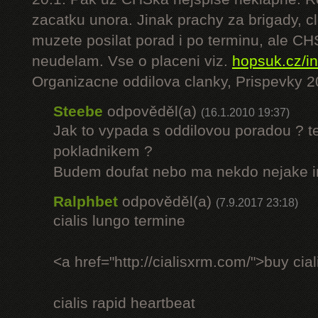
zacatku unora. Jinak prachy za brigady,
muzete posilat porad i po terminu, ale C
neudelam. Vse o placeni viz.
hopsuk.cz/i
Organizacne oddilova clanky, Prispevky 2
Steebe
odpověděl(a)
(16.1.2010 19:37)
Jak to vypada s oddilovou poradou ? t
pokladnikem ?
Budem doufat nebo ma nekdo nejake in
Ralphbet
odpověděl(a)
(7.9.2017 23:18)
cialis lungo termine
<a href="http://cialisxrm.com/">buy cial
cialis rapid heartbeat