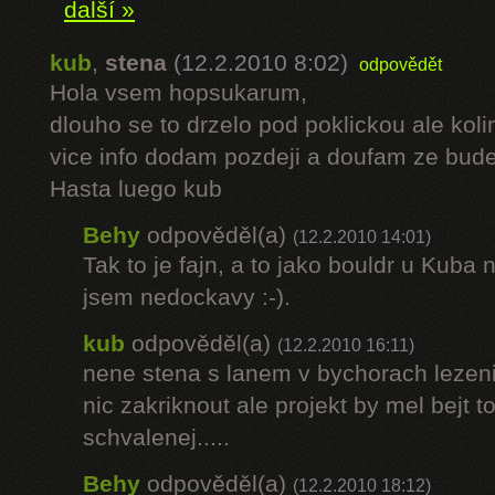
další »
kub
,
stena
(12.2.2010 8:02)
odpovědět
Hola vsem hopsukarum,
dlouho se to drzelo pod poklickou ale kol
vice info dodam pozdeji a doufam ze budet
Hasta luego kub
Behy
odpověděl(a)
(12.2.2010 14:01)
Tak to je fajn, a to jako bouldr u Kuba 
jsem nedockavy :-).
kub
odpověděl(a)
(12.2.2010 16:11)
nene stena s lanem v bychorach lezeni 
nic zakriknout ale projekt by mel bejt 
schvalenej.....
Behy
odpověděl(a)
(12.2.2010 18:12)