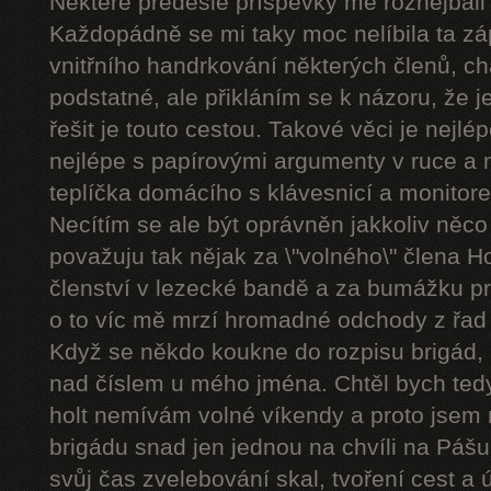
Některé předešlé příspěvky mě rozhejbali
Každopádně se mi taky moc nelíbila ta zá
vnitřního handrkování některých členů, chá
podstatné, ale přikláním se k názoru, že 
řešit je touto cestou. Takové věci je nejlép
nejlépe s papírovými argumenty v ruce a n
teplíčka domácího s klávesnicí a monitor
Necítím se ale být oprávněn jakkoliv něco k
považuju tak nějak za \"volného\" člena 
členství v lezecké bandě a za bumážku p
o to víc mě mrzí hromadné odchody z řad 
Když se někdo koukne do rozpisu brigád,
nad číslem u mého jména. Chtěl bych tedy
holt nemívám volné víkendy a proto jse
brigádu snad jen jednou na chvíli na Pášu
svůj čas zvelebování skal, tvoření cest a