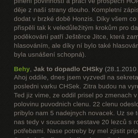
plnění povinností a práci ve prospěch HO
děje z naší strany dlouho. Kompletní zápi
dodat v brzké době Honzis. Díky všem co 
přispěli tak k veledůležitým krokům pro da
poděkování patří Ještěrce Jitce, která z
hlasováním, ale díky ní bylo také hlasov
byla usnášení schopná).
Behy
,
Jak to dopadlo CHSky
(28.1.2010
Ahoj oddile, dnes jsem vyzvedl na sekreta
posledni varku CHSek. Zitra budou na vyr
Ted jiz vime, ze oddil prisel po zmenach v
polovinu puvodnich clenu. 22 clenu odeslo
pribylo nam 5 nadejnych novacek. Uz se t
nas tedy v soucasne sestave 20 lezců s r
potřebami. Nase potreby by mel zjistit pr