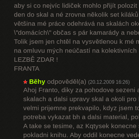
aby si co nejvíc lidiček mohlo přijít polozi
den do skal a né zrovna několik set kilák
většina mé práce odehrává na skalách oko
\"domácích\" občas s pár kamarády a nebo
Tolik jsem jen chtěl na vysvětlenou k mé 
na omluvu mých neúčastí na kolektivních
LEZBĚ ZDAR !
FRANTA
Běhy
odpověděl(a)
(20.12.2009 16:26)
Ahoj Franto, diky za pohodove sezeni
skalach a dalsi upravy skal a okoli pro
velmi prijemne prekvapilo, kdyz jsem t
potreba vykazat bh a dalsi material, po
A take se tesime, az Kqtysek konecne
pokladni knihu. Aby oddil konecne vedel