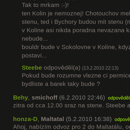
Tak to mrkam :-)!
ten Kolin je nemoznej! Chotouchov me
stenu, ted i Bychory budou mit stenu (n
v Koline asi nikda poradna nevazana kr
nebude...
bouldr bude v Sokolovne v Koline, kdy
postavi...
Steebe
odpověděl(a)
(13.2.2010 22:13)
Pokud bude rozumne vlezne ci permice
bydliste a barek taky bude ?
Behy
,
smichoff
(6.2.2010 22:46)
odpovědět
zitra od cca 12.00 sraz na stene. Steebe 
honza-D
,
Maltatal
(5.2.2010 16:38)
odpově
Ahoj, nabízím odvoz pro 2 do Maltatálu, o