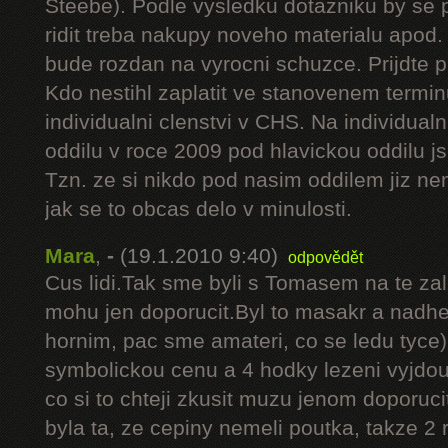
Steebe). Podle vysledku dotazniku by se
ridit treba nakupy noveho materialu apod
bude rozdan na vyrocni schuzce. Prijdte 
Kdo nestihl zaplatit ve stanovenem terminu
individualni clenstvi v CHS. Na individua
oddilu v roce 2009 pod hlavickou oddilu j
Tzn. ze si nikdo pod nasim oddilem jiz ne
jak se to obcas delo v minulosti.
Mara
,
-
(19.1.2010 9:40)
odpovědět
Cus lidi.Tak sme byli s Tomasem na te za
mohu jen doporucit.Byl to masakr a nadher
hornim, pac sme amateri, co se ledu tyce)
symbolickou cenu a 4 hodky lezeni vyjdou
co si to chteji zkusit muzu jenom doporuc
byla ta, ze cepiny nemeli poutka, takze 2