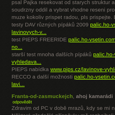
psal Pajka resekovat od starych struktur a
soudrzny oddil a vybrat vhodne reseni pr
muze kokoliv prispet radou, pls prispejte.
testy DAV různých pípáků 2009
palic.ho-v
lavinovych-v...
test PIEPS FREERIDE
palic.ho-vsetin.com
no...
starší test mnoha dalších pípáků
palic.ho
vyhledava...
PIEPS nabídka
www.pips.cz/lavinove-vyh
RECCO a další možnosti
palic.ho-vsetin.c
lavi...
Franta-od-zasmuckejch
,
ahoj kamarádi 
odpovědět
Zdravim od PC v době mrazů, kdy se mi n