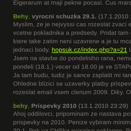
Eigerarum at maji pekne pocasi. Cus ma
Behy
,
vyrocni schuzka 29.1.
(17.1.2010 
Myslim, ze je nejvyssi cas rozeslat zvac
vcetne pokladnika a predsedy. Pridat tam
ktere take zatim neni uzavrene a je tu moz
jednaci body.
hopsuk.cz/index.php?a=21
U
Jsem na stavbe do pondelniho rana, nem
pondeli (18.1.) vecer od 18.00 je ve STA
Ja tam budu, tudiz je sance zaplatit mi ta
Ohledne blizici se uzaverky platby prispe
rozeslat email vsem clenum 2009. Diky. 
behy
,
Prispevky 2010
(13.1.2010 23:29)
Ahoj oddilovci, pripominam ze nastava pos
prispevky na 2010. Penize vybiram minima
20.1. Pak uz CHSka nejspise neklapne. 