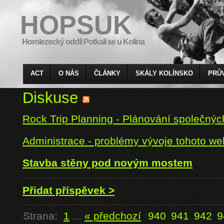
HOPSUK
Horolezecký oddíl Potkali se u Kolína
ACT
O NÁS
ČLÁNKY
SKÁLY KOLÍNSKO
PRŮ
Diskuse
Rock Trip Planning - Plánování společnýc
Administrace - problémy vývoje tohoto w
Stavba stěny pod novým mostem
Přidat příspěvek >
Strana:
1
...
« předchozí
940
941
942
9