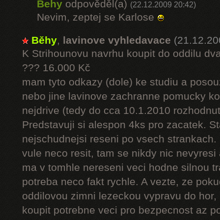
Behy
odpověděl(a)
(22.12.2009 20:42)
Nevim, zeptej se Karlose
Běhy
,
lavinove vyhledavace
(21.12.20
K Strihounovu navrhu koupit do oddilu d
??? 16.000 Kč
mam tyto odkazy (dole) ke studiu a posou
nebo jine lavinove zachranne pomucky kou
nejdrive (tedy do cca 10.1.2010 rozhodnuto
Predstavuji si alespon 4ks pro zacatek. St
nejschudnejsi reseni po vsech strankach
vule neco resit, tam se nikdy nic nevyres
ma v tomhle nereseni veci hodne silnou tra
potreba neco fakt rychle. A vezte, ze pok
oddilovou zimni lezeckou vypravu do hor,
koupit potrebne veci pro bezpecnost az p