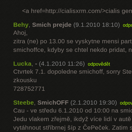
<a href=http://cialisxrm.com/>cialis ge
Behy
,
Smich prejde
(9.1.2010 18:10)
odp
Ahoj,
zitra (ne) po 13.00 se vyskytne mensi par
smichoffce, kdyby se chtel nekdo pridat, n
Lucka
,
-
(4.1.2010 11:26)
odpovědět
Ctvrtek 7.1. dopoledne smichoff, sorry S
zkousku
728752771
Steebe
,
SmichOFF
(2.1.2010 19:30)
odpo
Cau - ve středu 6.1.2010 od 10:00 na smi
Jedu vlakem zřejmě, ikdyž více lidí v aut
vytáhnout stříbrnej šíp z ČePeček. Zatim 