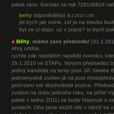
pátek ráno. Kontakt na mě 728106824 ne
behy
odpověděl(a)
(6.2.2010 1:39)
jel bych jak svine, zel ja na stavbu bu
byt ve ct dopo. uz v praze? to bych pak
Běhy
,
máme zase předsedu!
(31.1.201
Ahoj oddíle,
rychle zde nastřelím největší novinku, kte
29.1.2010 ve STAPu. Novým předsedou by
jediný kandidát na tento post Jiří Steebe 
jednomyslně zvolen já na post místopředse
potvrzení mé dlouhodobé pozice. Předsed
zvoleni na dobu jednoho roku, na příští V
pátek v lednu 2011) se bude hlasovat o n
postech. Oba jsme složili slib v němž se